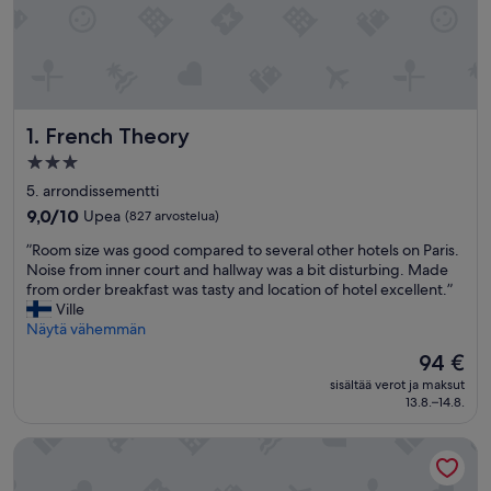
French Theory
1. French Theory
3.0
tähden
5. arrondissementti
majoituspaikka
9.0
9,0/10
Upea
(827 arvostelua)
kautta
”
”Room size was good compared to several other hotels on Paris.
10,
R
Noise from inner court and hallway was a bit disturbing. Made
Upea,
o
from order breakfast was tasty and location of hotel excellent.”
(827
o
Ville
arvostelua)
m
Näytä vähemmän
s
Hinta
94 €
i
on
sisältää verot ja maksut
z
94 €
13.8.–14.8.
e
w
Familia Hotel
a
s
g