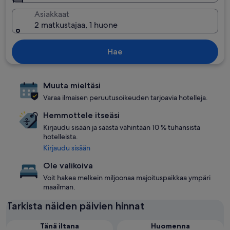
Asiakkaat
2 matkustajaa, 1 huone
Hae
Muuta mieltäsi
Varaa ilmaisen peruutusoikeuden tarjoavia hotelleja.
Hemmottele itseäsi
Kirjaudu sisään ja säästä vähintään 10 % tuhansista
hotelleista.
Kirjaudu sisään
Ole valikoiva
Voit hakea melkein miljoonaa majoituspaikkaa ympäri
maailman.
Tarkista näiden päivien hinnat
Tänä iltana
Huomenna