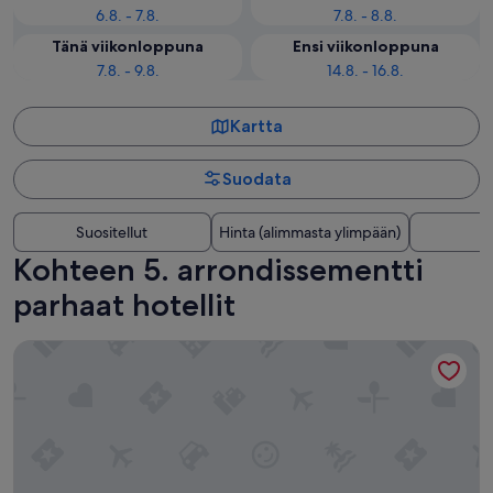
6.8. - 7.8.
7.8. - 8.8.
Tänä viikonloppuna
Ensi viikonloppuna
7.8. - 9.8.
14.8. - 16.8.
Kartta
Suodata
Suositellut
Hinta (alimmasta ylimpään)
E
Kohteen 5. arrondissementti
parhaat hotellit
French Theory