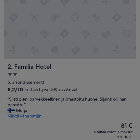
o
o
d
c
o
m
p
a
r
e
d
Familia Hotel
2. Familia Hotel
t
o
2.0
s
tähden
5. arrondissementti
e
majoituspaikka
v
8.2
8,2/10
Erittäin hyvä
(540 arvostelua)
e
kautta
”
”Siisti pieni parvekkeellinen ja ilmastoitu huone. Sijainti oli ihan
r
10,
S
parasta. ”
a
Erittäin
i
Merja
l
hyvä,
i
Näytä vähemmän
o
(540
s
t
arvostelua)
Hinta
81 €
t
h
on
sisältää verot ja maksut
i
e
81 €
9.8.–10.8.
p
r