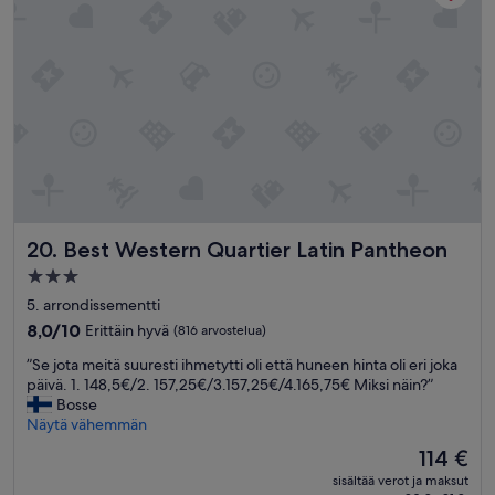
n
s
a
t
i
m
s
j
i
h
u
a
o
u
i
w
s
n
e
t
e
r
o
n
s
p
”
,
a
v
k
e
a
r
Best Western Quartier Latin Pantheon
t
20. Best Western Quartier Latin Pantheon
y
t
3.0
c
u
tähden
o
5. arrondissementti
n
m
majoituspaikka
a
8.0
8,0/10
Erittäin hyvä
(816 arvostelua)
f
y
kautta
y
”
”Se jota meitä suuresti ihmetytti oli että huneen hinta oli eri joka
k
10,
b
S
päivä. 1. 148,5€/2. 157,25€/3.157,25€/4.165,75€ Miksi näin?”
s
Erittäin
e
e
Bosse
i
hyvä,
d
j
Näytä vähemmän
t
(816
s
o
t
arvostelua)
Hinta
114 €
,
t
ä
on
t
sisältää verot ja maksut
a
i
114 €