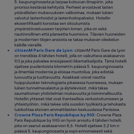
5. kaupunginosasta ja tarjoaa kutsuvan ilmapiirin, joka
m
ä
priorisoi kestävää kehitystä. Perheet arvostavat lasten
s
i
ystävällisten mukavuuksien valikoimaa, mukaan lukien
.
n
valvotut lastenhoidot ja lastenhoitopalvelut. Hotellin
L
?
ekosertifikaatti korostaa sen sitoutumista
o
”
ympäristövastuuseen tarjoten loman, joka on sekä
c
nautinnollinen että planeetta huomioiva. Tilavien huoneiden
a
ja modernien tilojen ansiosta se takaa mukavan oleskelun
t
kaikille vieraille.
i
citizenM Paris Gare de Lyon:
citizenM Paris Gare de Lyon
o
on trendikäs 4 tähden hotelli, jolla on vaikuttava asiakasarvio
n
9,0 ja joka palvelee ensisijaisesti liikematkailijoita. Tämä hotelli
w
sijaitsee puolentoista kilometrin päässä 5. kaupunginosasta
a
ja ilmentää modernia ja eloisaa muotoilua, joka edistää
s
luovuutta ja tuottavuutta. Asiakkaat voivat nauttia
p
huippuluokan teknologiasta jokaisessa huoneessa, mukaan
e
lukien tunnelmavalaistus ja älytelevisiot, mikä takaa
r
saumattoman yhdistelmän mukavuutta ja toiminnallisuutta.
f
Hotellin yhteiset tilat ovat ihanteellisia verkostoitumiseen ja
e
yhteistyöhön, mikä tekee siitä suosikin tyylikästä ja tehokasta
c
tukikohtaa etsivien ammattilaisten keskuudessa Pariisissa.
t
Crowne Plaza Paris Republique by IHG:
Crowne Plaza
-
Paris Republique by IHG on hyvin arvioitu 4 tähden hotelli,
e
joka on saanut asiakasarvion 8,6. Hotelli sijaitsee 3,2 km:n
a
päässä 5. kaupunginosasta ja sopii erinomaisesti sekä
s