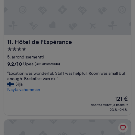
P
a
r
i
i
s
i
n
Hôtel de l'Espérance
11. Hôtel de l'Espérance
h
4.0
o
tähden
t
5. arrondissementti
majoituspaikka
e
9.2
9,2/10
Upea
(312 arvostelua)
l
kautta
l
”
”Location was wonderful. Staff was helpful. Room was small but
10,
e
L
enough. Brekafast was ok.”
Upea,
i
o
Silja
(312
s
c
Näytä vähemmän
arvostelua)
s
a
Hinta
121 €
a
t
on
sisältää verot ja maksut
t
i
121 €
23.8.–24.8.
o
o
t
n
t
Hôtel Des Arènes
w
u
a
n
s