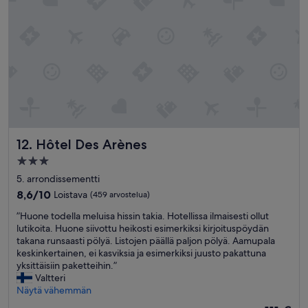
u
w
t
o
.
n
”
d
e
r
f
u
l
.
S
Hôtel Des Arènes
12. Hôtel Des Arènes
t
a
3.0
f
tähden
5. arrondissementti
f
majoituspaikka
w
8.6
8,6/10
Loistava
(459 arvostelua)
a
kautta
”
”Huone todella meluisa hissin takia. Hotellissa ilmaisesti ollut
s
10,
H
lutikoita. Huone siivottu heikosti esimerkiksi kirjoituspöydän
h
Loistava,
u
takana runsaasti pölyä. Listojen päällä paljon pölyä. Aamupala
e
(459
o
keskinkertainen, ei kasviksia ja esimerkiksi juusto pakattuna
l
arvostelua)
n
yksittäisiin paketteihin.”
p
e
Valtteri
f
t
Näytä vähemmän
u
o
l