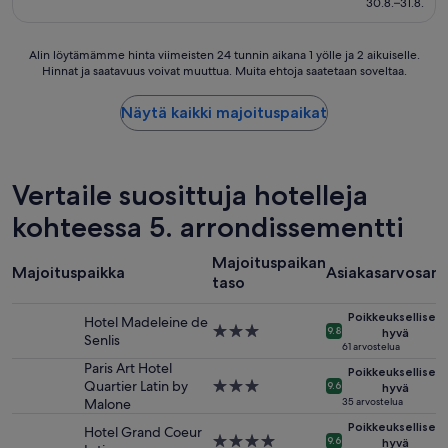
30.8.–31.8.
h
m
s
e
e
i
p
i
i
Alin
Alin löytämämme hinta viimeisten 24 tunnin aikana 1 yölle ja 2 aikuiselle.
o
t
n
Hinnat ja saatavuus voivat muuttua. Muita ehtoja saatetaan soveltaa.
löytämämme
o
ä
p
hinta
l
s
a
viimeisten
Näytä kaikki majoituspaikat
w
u
k
24
a
u
e
tunnin
s
r
t
aikana
s
e
t
1
u
Vertaile suosittuja hotelleja
s
e
yölle
c
t
i
ja
kohteessa 5. arrondissementti
h
i
h
2
a
i
i
aikuiselle.
l
h
n
Majoituspaikan
Hinnat
Majoituspaikka
Asiakasarvosan
u
m
.
taso
ja
x
e
”
saatavuus
u
t
Poikkeuksellisen
Hotel Madeleine de
voivat
r
y
3.0
9.8
hyvä
Senlis
muuttua.
y
t
tähden
61 arvostelua
Muita
a
t
majoituspaikka
Paris Art Hotel
Poikkeuksellisen
ehtoja
f
i
Quartier Latin by
3.0
9.6
hyvä
saatetaan
t
o
Malone
tähden
35 arvostelua
soveltaa.
e
l
majoituspaikka
Poikkeuksellisen
Hotel Grand Coeur
r
i
4.0
9.6
hyvä