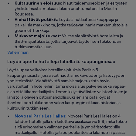
Kulttuurinen eloisuus:
Nauti taidemuseoiden ja esitysten
e
3
yhdistelmästä, mukaan lukien unohtumaton ilta Moulin
e
.
Rougessa.
t
1
Viehättävät putiikit:
Löydä ainutlaatuisia kauppoja ja
i
5
paikallisia markkinoita, jotka tarjoavat ihania matkamuistoja ja
n
7
gourmet-herkkuja.
g
,
Mukavat majoitukset:
Valitse viehättävistä hotelleista ja
p
2
B&B-majoituksista, jotka tarjoavat täydellisen tukikohdan
l
5
tutkimusmatkailuun.
a
€
Vähemmän
c
/
e
4
Löydä upeita hotelleja lähellä 5. kaupunginosaa
f
.
o
1
Löydä upea valikoima hotellimajoituksia Pariisin 5.
r
6
kaupunginosasta, jossa voit nauttia mukavuuden ja kätevyyden
o
5
yhdistelmästä. Viehättävistä aamiaismajoituksista hyvin
u
,
varusteltuihin hotelleihin, tämä eloisa alue palvelee sekä vapaa-
r
7
ajan että liikematkailijoita. Lemmikkiystävällisten vaihtoehtojen ja
t
5
lähistöllä olevien ostosmahdollisuuksien ansiosta löydät
h
€
ihanteellisen tukikohdan valon kaupungin rikkaan historian ja
r
M
kulttuurin tutkimiseen.
e
i
Novotel Paris Les Halles:
Novotel Paris Les Halles on 4
e
k
tähden hotelli, jolla on kiitettävä asiakasarvio 8,8, mikä tekee
r
s
siitä erinomaisen valinnan perheille ja ympäristötietoisille
o
i
matkailijoille. Hotelli sijaitsee puolentoista kilometrin päässä
o
n