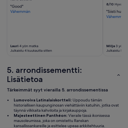
h
p
8/10
Hyvä
"Good"
e
ä
Vähemmän
"Siisti huone
r
i
Vähemmän
e
v
c
ä
e
.
p
1
t
.
i
1
Lauri
4 yön matka
Milja
3 yön m
o
4
Julkaistu 4 kuukautta sitten
Julkaistu 5 ku
n
8
a
,
r
5
5. arrondissementti:
e
€
a
/
Lisätietoa
w
2
a
.
Tärkeimmät syyt vierailla 5. arrondissementissa
s
1
a
5
Lumovoiva Latinalaiskortteli:
Uppoudu tämän
g
7
historiallisen kaupunginosan viehättäviin katuihin, jotka ovat
r
,
täynnä vilkkaita kahviloita ja kirjakauppoja.
e
2
Majesteettinen Panthéon:
Vieraile tässä ikonisessa
a
5
mausoleumissa, joka on omistettu Ranskan
t
€
kansallissankareille ja esittelee upeaa arkkitehtuuria.
m
/