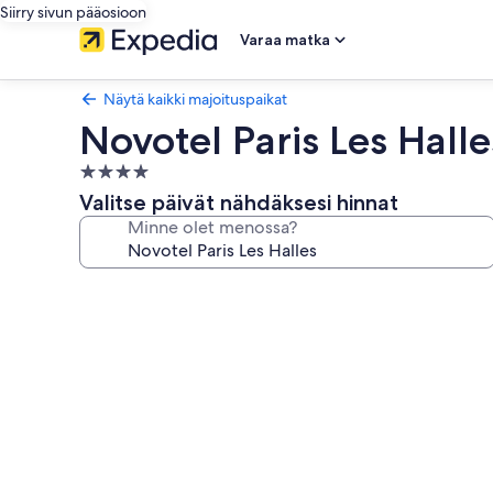
Siirry sivun pääosioon
Varaa matka
Näytä kaikki majoituspaikat
Novotel Paris Les Halle
4.0
tähden
Valitse päivät nähdäksesi hinnat
majoituspaikka
Minne olet menossa?
Majoituspaikan
Novotel
Paris
Les
Halles
valokuvagalleria