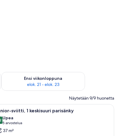
ok. 14 - elok. 16
Tarkista ensi viikonlopun saatavuus elok. 21 - elok. 23
Ensi viikonloppuna
elok. 21 - elok. 23
Näytetään 9/9 huonetta
öpöytä ja televisio.
vaa
Moderni hotellihuone, jossa on suuri sänky, eri
7
nior-sviitti, 1 keskisuuri parisänky
ikki
Upea
uonetyypin
2
9,2 kautta 10
(5
5 arvostelua
unior-
arvostelua)
37 m²
iitti,