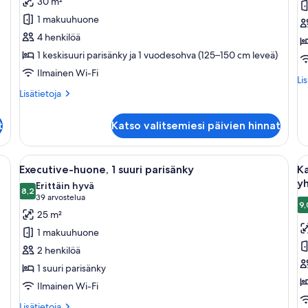
30 m²
1
1
1 makuuhuone
keskisuuri
k
4 henkilöä
parisänky
p
1 keskisuuri parisänky ja 1 vuodesohva (125–150 cm leveä)
ja
k
Ilmainen Wi-Fi
vuodesohva
Lis
Li
kuvat
hu
Lisätietoja
Lisätietoja
Ju
huoneesta
svi
Executive-
t
Katso valitsemiesi päivien hinnat
1
huone,
ke
1
pa
keskisuuri
kyä, työpöytä, tuoli, televisio ja ikkuna, jossa on verhot.
Avaa
Hotellihuone, jossa on suuri sänky, sei
A
7
parisänky
Executive-huone, 1 suuri parisänky
Ka
kaikki
ka
ja
y
Erittäin hyvä
vuodesohva
huonetyypin
8,2
h
8,2 kautta 10
(39
39 arvostelua
9,
Executive-
K
arvostelua)
25 m²
huone,
h
1 makuuhuone
1
e
2 henkilöä
suuri
h
1 suuri parisänky
parisänky
(k
Ilmainen Wi-Fi
kuvat
s
2
Lisätietoja
Lisätietoja