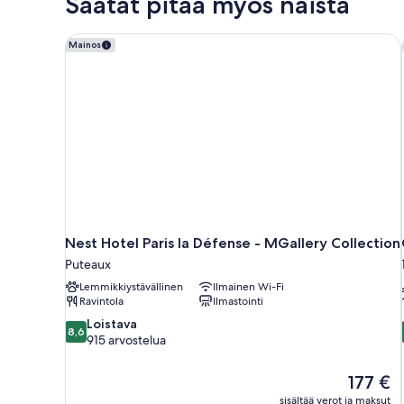
Saatat pitää myös näistä
parisänky
ja
vuodesohva
Nest Hotel Paris la Défense - MGallery Collection
Mainos
Nest Hotel Paris la Défense - MGallery Collection
Puteaux
Lemmikkiystävällinen
Ilmainen Wi-Fi
Ravintola
Ilmastointi
8.6
Loistava
8,6
kautta
915 arvostelua
10,
Loistava,
Hinta
177 €
915
on
sisältää verot ja maksut
arvostelua