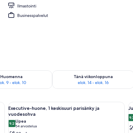
Ilmastointi
Businesspalvelut
sen saatavuus elok. 9 - elok. 10
Tarkista tämän viikonlopun saatavuus el
Huomenna
Tänä viikonloppuna
ok. 9 - elok. 10
elok. 14 - elok. 16
työpöytä, tuoli, televisio ja ikkunasta avautuva näkymä kaupunkiin.
Avaa
Hotellihuone, jossa on sänky, sohva, ty
A
6
Executive-huone, 1 keskisuuri parisänky ja
Ju
kaikki
ka
vuodesohva
huonetyypin
h
9,
Upea
9,2
Executive-
J
9,2 kautta 10
(54
54 arvostelua
huone,
sv
arvostelua)