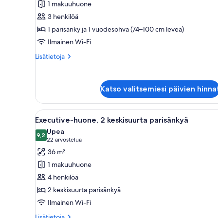
1 makuuhuone
1
3 henkilöä
parisänky
1 parisänky ja 1 vuodesohva (74–100 cm leveä)
ja
Ilmainen Wi-Fi
vuodesohva
kuvat
Lisätietoja
Lisätietoja
huoneesta
Superior-
huone,
Katso valitsemiesi päivien hinna
1
parisänky
ja
Avaa
Hotellihuone, jossa on kaksi sän
vuodesohva
5
Executive-huone, 2 keskisuurta parisänkyä
kaikki
Upea
huonetyypin
9,2
9,2 kautta 10
(22
22 arvostelua
Executive-
arvostelua)
36 m²
huone,
1 makuuhuone
2
4 henkilöä
keskisuurta
2 keskisuurta parisänkyä
parisänkyä
Ilmainen Wi-Fi
kuvat
Lisätietoja
Lisätietoja