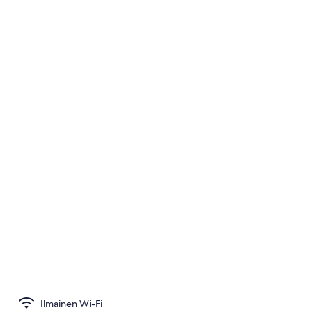
Ruokailu om
Kahden henge
Ilmainen Wi-Fi