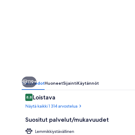
119+
Yleistiedot
Huoneet
Sijainti
Käytännöt
Arvostelut
Loistava
8,8
8,8 kautta 10.
Näytä kaikki 1 314 arvostelua
Suositut palvelut/mukavuudet
Lemmikkiystävällinen