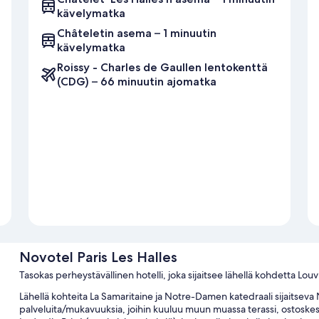
kävelymatka
Châteletin asema – 1 minuutin
kävelymatka
Roissy - Charles de Gaullen lentokenttä
(CDG) – 66 minuutin ajomatka
Novotel Paris Les Halles
Tasokas perheystävällinen hotelli, joka sijaitsee lähellä kohdetta Louv
Lähellä kohteita La Samaritaine ja Notre-Damen katedraali sijaitseva No
palveluita/mukavuuksia, joihin kuuluu muun muassa terassi, ostoskesku