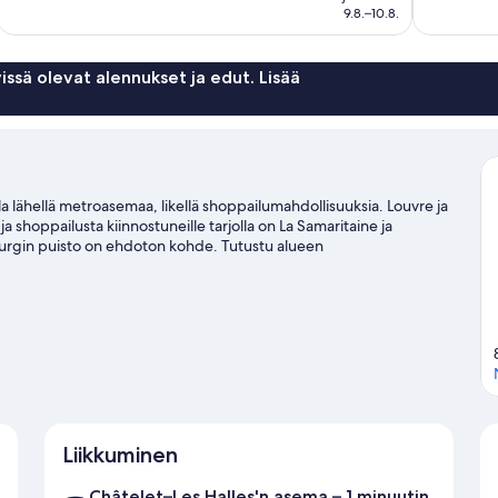
169 €
9.8.–10.8.
arvostelua
issä olevat alennukset ja edut. Lisää
lla lähellä metroasemaa, likellä shoppailumahdollisuuksia. Louvre ja
a shoppailusta kiinnostuneille tarjolla on La Samaritaine ja
urgin puisto on ehdoton kohde. Tutustu alueen
-aktiviteetteihin, joihin kuuluu vaellus-/pyöräilyreitit. Asiakkaat
ia sekä alueen nähtävyyksiä. Se sijaitsee myös hyvien
 kivenheiton päästä ja Les Hallesin asema 5 minuutin kävelymatkan
Liikkuminen
Châtelet–Les Halles'n asema – 1 minuutin