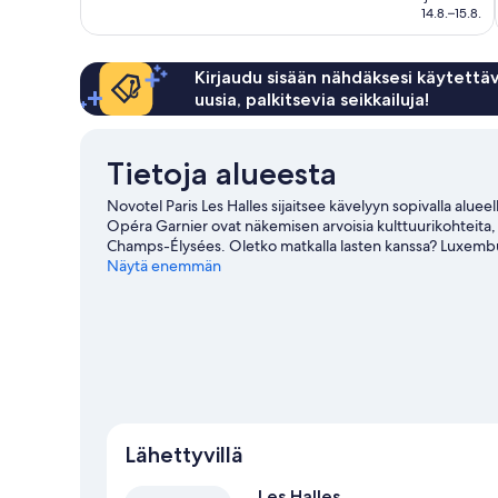
177 €
14.8.–15.8.
Kirjaudu sisään nähdäksesi käytettäv
uusia, palkitsevia seikkailuja!
Tietoja alueesta
Novotel Paris Les Halles sijaitsee kävelyyn sopivalla aluee
Opéra Garnier ovat näkemisen arvoisia kulttuurikohteita, j
Champs-Élysées. Oletko matkalla lasten kanssa? Luxemb
vesiaktiviteetteihin, joihin kuuluu veneretket, tai ulkoilma
Näytä enemmän
arvostavat erittäin paljon tämän hotellin keskeistä sijaint
liikenneyhteyksien varrella: Châteletin asema löytyy vain
päästä.
Vieraile matkaoppaassamme kohteeseen Pariisi
Lähettyvillä
Les Halles