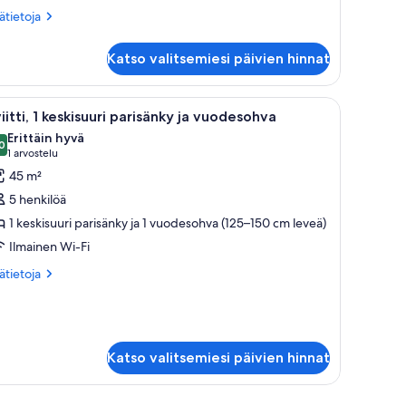
hden
ätietoja
sätietoja
oneesta
engen
hden
änkyä
Katso valitsemiesi päivien hinnat
ngen
uvat
ecutive-
one
 tuoli, lamppu ja ikkuna, jossa on verhot.
vaa
Moderni hotellihuone, jossa on suuri sänky, y
2
ksi
iitti, 1 keskisuuri parisänky ja vuodesohva
ikki
nkyä),
Erittäin hyvä
uonetyypin
0
8,0 kautta 10
(1
1 arvostelu
den
iitti,
arvostelu)
45 m²
ngen
nkyä
5 henkilöä
eskisuuri
1 keskisuuri parisänky ja 1 vuodesohva (125–150 cm leveä)
arisänky
Ilmainen Wi-Fi
uodesohva
ätietoja
sätietoja
oneesta
uvat
itti,
skisuuri
risänky
Katso valitsemiesi päivien hinnat
odesohva