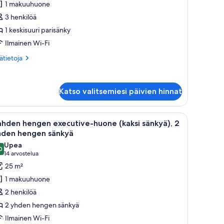
1 makuuhuone
3 henkilöä
eskisuuri
1 keskisuuri parisänky
arisänky
Ilmainen Wi-Fi
uvat
ätietoja
sätietoja
oneesta
nior-
itti,
Katso valitsemiesi päivien hinnat
skisuuri
risänky
nällä suuri kartta-aiheinen seinämaalaus, tuoli ja ikkuna, jossa on verhot.
vaa
Hotellihuone, jossa on kaksi sänkyä, punainen t
7
hden hengen executive-huone (kaksi sänkyä), 2
ikki
hden hengen sänkyä
uonetyypin
Upea
0
ahden
9,0 kautta 10
(14
14 arvostelua
engen
arvostelua)
25 m²
xecutive-
1 makuuhuone
uone
2 henkilöä
aksi
2 yhden hengen sänkyä
änkyä),
Ilmainen Wi-Fi