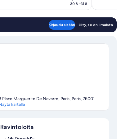
192 €
30.8.–31.8.
Kirjaudu sisään
Liity, se on ilmaista
8 Place Marguerite De Navarre, Paris, Paris, 75001
Näytä kartalla
Kartta
Ravintoloita
McDonald's