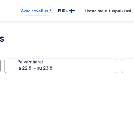
•
Avaa sovellus
EUR
Listaa majoituspaikkasi
s
Päivämäärät