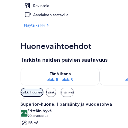
Ravintola
Terassi/patio
Aamiainen saatavilla
Näytä kaikki
Huonevaihtoehdot
Tarkista näiden päivien saatavuus
Tarkista tämän illan saatavuus elok. 8 - elok. 9
Tarkista huomi
Tänä iltana
elok. 8 - elok. 9
el
Huoneille
Kaikki huoneet
1 sänky
2 sänkyä
saatavilla
Avaa
Hotellihuone, jossa on sänky, 
olevia
7
Superior-huone, 1 parisänky ja vuodesohva
kaikki
suodattimia
Erittäin hyvä
huonetyypin
8,4
8,4 kautta 10
(90
90 arvostelua
Superior-
arvostelua)
25 m²
huone,