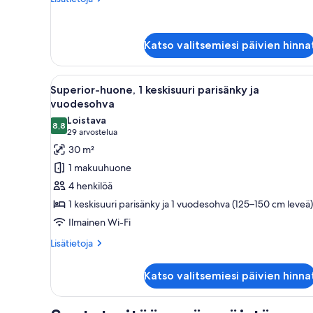
huoneesta
Executive-
huone,
Katso valitsemiesi päivien hinna
2
keskisuurta
parisänkyä
Avaa
Hotellihuone, jossa on sänky, y
7
Superior-huone, 1 keskisuuri parisänky ja
kaikki
vuodesohva
huonetyypin
Loistava
8,8
Superior-
8,8 kautta 10
(29
29 arvostelua
huone,
arvostelua)
30 m²
1
1 makuuhuone
keskisuuri
4 henkilöä
parisänky
1 keskisuuri parisänky ja 1 vuodesohva (125–150 cm leveä)
ja
Ilmainen Wi-Fi
vuodesohva
kuvat
Lisätietoja
Lisätietoja
huoneesta
Superior-
Katso valitsemiesi päivien hinna
huone,
1
keskisuuri