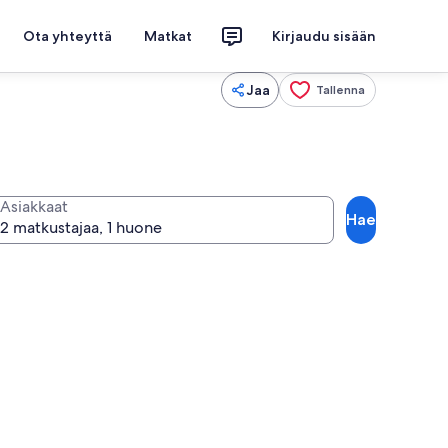
Ota yhteyttä
Matkat
Kirjaudu sisään
Jaa
Tallenna
Asiakkaat
Hae