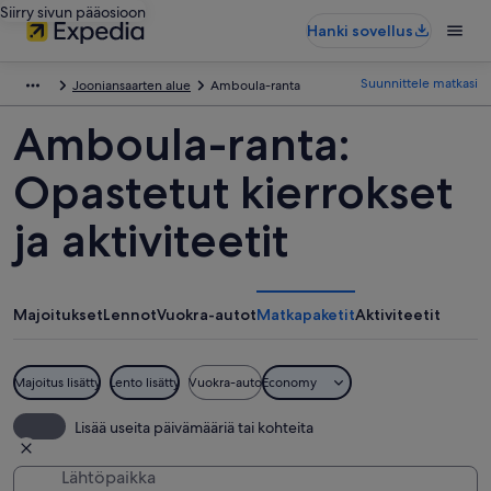
Siirry sivun pääosioon
Hanki sovellus
Suunnittele matkasi
Jooniansaarten alue
Amboula-ranta
Amboula-ranta:
Opastetut kierrokset
ja aktiviteetit
Majoitukset
Lennot
Vuokra-autot
Matkapaketit
Aktiviteetit
Majoitus lisätty
Lento lisätty
Vuokra-auto
Economy
Lisää useita päivämääriä tai kohteita
Lähtöpaikka