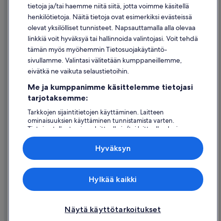
Evästeet
tietoja ja/tai haemme niitä siitä, jotta voimme käsitellä
henkilötietoja. Näitä tietoja ovat esimerkiksi evästeissä
Käyttöehdot
olevat yksilölliset tunnisteet. Napsauttamalla alla olevaa
Oikeudelliset tiedot / ota meihin yhteyttä
linkkiä voit hyväksyä tai hallinnoida valintojasi. Voit tehdä
tämän myös myöhemmin Tietosuojakäytäntö-
Sisältövaatimukset ja ilmoituksen tekeminen sisällöstä
sivullamme. Valintasi välitetään kumppaneillemme,
eivätkä ne vaikuta selaustietoihin.
Tuki
Me ja kumppanimme käsittelemme tietojasi
Ota yhteyttä
tarjotaksemme:
Varauksen muuttaminen tai peruuttaminen
Tarkkojen sijaintitietojen käyttäminen. Laitteen
ominaisuuksien käyttäminen tunnistamista varten.
Hyvityksen hakeminen ja aikarajat
Tietojen tallentaminen laitteelle ja/tai laitteella olevien
tietojen käyttö. Kohdennettu mainonta ja personoitu
Varaa lento lentoyhtiön hyvityskupongeilla
sisältö, mainonnan ja sisällön mittaus, yleisötutkimus ja
Hyväksyn
palvelujen kehittäminen.
Kansainväliset matka-asiakirjat
Kumppanien (toimittajien) luettelo
Expedia Inc. ei ole vastuussa ulkoisten sivustojen sisällöstä.
Hylkää kaikki
© 2026 Expedia, Inc., Expedia Groupin yritys. Kaikki oikeudet
pidätetään. Expedia ja Expedia-logo ovat Expedia, Inc.:n tavaramerkkejä
tai rekisteröityjä tavaramerkkejä.
Näytä käyttötarkoitukset