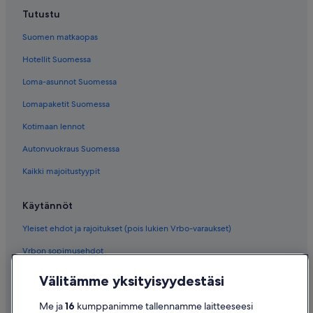
Tutustu
Suomen matkaopas
Hotellit Suomessa
Loma-asunnot Suomessa
Lomapaketit Suomessa
Kotimaan lennot
Autonvuokraus Suomessa
Kaikki majoitustyypit
Käytännöt
Yleiset ehdot ja rajoitukset (pois lukien Vrbo-varaukset)
Vrbon sopimusehdot
Saavutettavuus
Välitämme yksityisyydestäsi
Tietosuoja
Me ja
16
kumppanimme tallennamme laitteeseesi