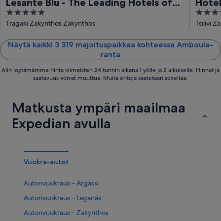
Lesante Blu - The Leading Hotels of
Hotel
5
5
the World, Adults Only
out
out
Tragaki Zakynthos Zakynthos
Tsilivi 
of
of
5
5
Näytä kaikki 3 319 majoituspaikkaa kohteessa Amboula-
ranta
Alin löytämämme hinta viimeisten 24 tunnin aikana 1 yölle ja 2 aikuiselle. Hinnat ja
saatavuus voivat muuttua. Muita ehtoja saatetaan soveltaa.
Matkusta ympäri maailmaa
Expedian avulla
Vuokra-autot
Autonvuokraus – Argassi
Autonvuokraus – Laganás
Autonvuokraus – Zakynthos