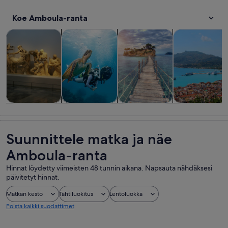
Koe Amboula-ranta
Aukeaa uudelle välilehdelle
Aukeaa uudelle välilehd
Aukeaa uudelle 
Kiertoajelut ja päiväretket
Risteilyt ja veneretket
Vesiaktiviteetit
Historia ja kult
Kiertoajelut ja
Risteilyt ja
Vesiaktiviteetit
Historia ja
päiväretket
veneretket
kulttuuri
Suunnittele matka ja näe
Amboula-ranta
Hinnat löydetty viimeisten 48 tunnin aikana. Napsauta nähdäksesi
päivitetyt hinnat.
Matkan kesto
Tähtiluokitus
Lentoluokka
Poista kaikki suodattimet