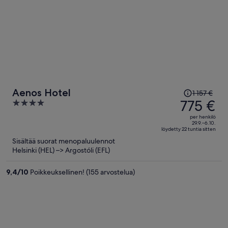
Hinta
Aenos Hotel
1 157 €
oli
775 €
4
1 157 €,
out
per henkilö
hinta
of
29.9.–6.10.
löydetty 22 tuntia sitten
on
5
Sisältää suorat menopaluulennot
nyt
Helsinki (HEL) –> Argostóli (EFL)
775 €
per
9,4
/
10
Poikkeuksellinen! (155 arvostelua)
henkilö