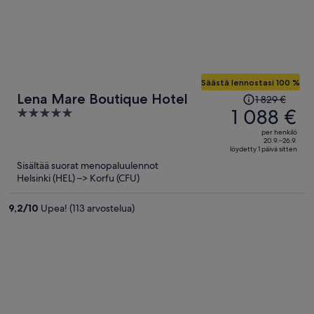
Säästä lennostasi 100 %
Hinta
Lena Mare Boutique Hotel
1 829 €
oli
1 088 €
5
1 829 €,
out
per henkilö
hinta
of
20.9.–26.9.
löydetty 1 päivä sitten
on
5
Sisältää suorat menopaluulennot
nyt
Helsinki (HEL) –> Korfu (CFU)
1 088 €
per
9,2
/
10
Upea! (113 arvostelua)
henkilö