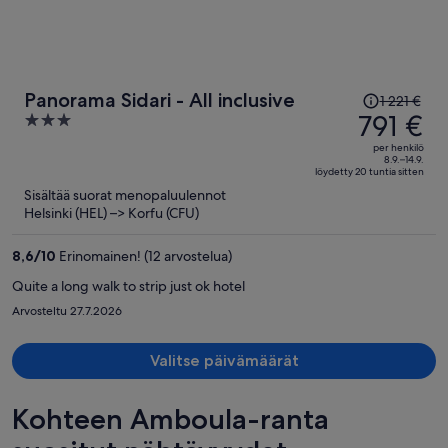
Hinta
Panorama Sidari - All inclusive
1 221 €
oli
791 €
3
1 221 €,
out
per henkilö
hinta
of
8.9.–14.9.
löydetty 20 tuntia sitten
on
5
Sisältää suorat menopaluulennot
nyt
Helsinki (HEL) –> Korfu (CFU)
791 €
per
8,6
/
10
Erinomainen! (12 arvostelua)
henkilö
Quite a long walk to strip just ok hotel
Arvosteltu 27.7.2026
Valitse päivämäärät
Kohteen Amboula-ranta