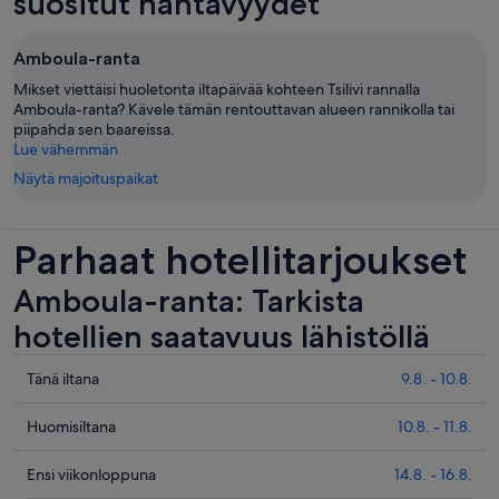
suositut nähtävyydet
Amboula-ranta
Mikset viettäisi huoletonta iltapäivää kohteen Tsilivi rannalla
Amboula-ranta? Kävele tämän rentouttavan alueen rannikolla tai
piipahda sen baareissa.
Lue vähemmän
Näytä majoituspaikat
Parhaat hotellitarjoukset
Amboula-ranta: Tarkista
hotellien saatavuus lähistöllä
Tarkista
Tänä iltana
9.8. - 10.8.
hinnat
lähellä
Tarkista
Huomisiltana
10.8. - 11.8.
kohdetta
hinnat
Amboula-
lähellä
Tarkista
Ensi viikonloppuna
14.8. - 16.8.
ranta
kohdetta
hinnat