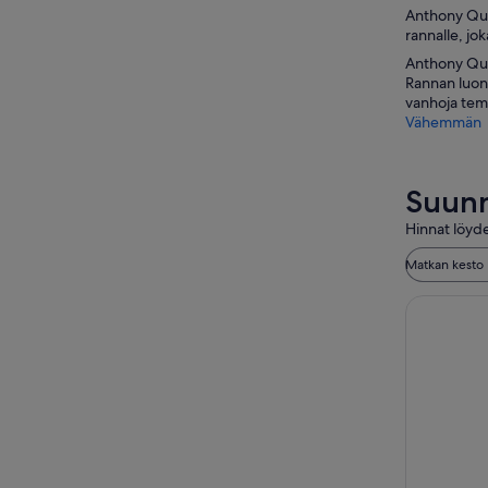
Anthony Quin
rannalle, jo
Anthony Quin
Rannan luona
vanhoja temp
Vähemmän
Suunn
Hinnat löyde
Matkan kesto