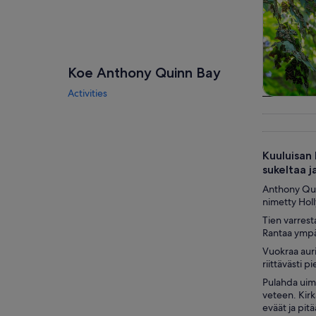
Koe Anthony Quinn Bay
Activities
Kiertoaje
päiväre
Kuuluisan 
sukeltaa j
Anthony Quin
nimetty Hol
Tien varrest
Rantaa ympär
Vuokraa aurin
riittävästi p
Pulahda uima
veteen. Kirk
eväät ja pit