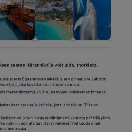
Risteilyt ja
Juhlapäiviin ja
Luonto ja
Yksityi
veneretket
sesonkeihin
villieläimet
tilauskier
liittyvät retket
en saaren itärannikolla voit uida, snorklata,
auneudesta Egeanmeren äärellä ja sen pinnan alla. Lahti on
nen tykit
, joka kuvattiin osin lahden rannalla.
a sekä merensilottamia kiviä suurempien lohkareiden lomassa.
ta itsesi tasaiselle kalliolle, joita lahdella on. Tilaa on
vikkoinen, joten lapsia ei välttämättä kannata päästää yksin
lta voitkin vuokrata tarvittavat välineet. Voit tuoda omat
essä tavernassa.