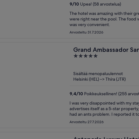
9
/
10
Upea! (58 arvostelua)
The hotel was amazing with their gr
were right near the pool. The food w
was very convenient.
Arvosteltu 31.7.2026
Grand Ambassador Sant
5
out
of
Sisältää menopaluulennot
5
Helsinki (HEL) –> Thíra (JTR)
9,4
/
10
Poikkeuksellinen! (255 arvos
I was very disappointed with my stay
advertises itself as a 5-star proper
had an ants problem. I reported it 
the issue during my stay. It's unacce
Arvosteltu 27.7.2026
they cleaned everyday but it never 
spray the property. The hotel also 
actually a queen, which was mislea