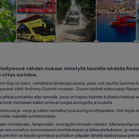
lut ja
Historia ja
Ruoka, juoma ja
Vesiaktiviteetit
tket
kulttuuri
yöelämä
Hollywood-tähden mukaan nimetyllä kauniilla lahdella Ródoks
a ottaa aurinkoa.
n Bay on pieni, viehättävä lahdenpoukama, jossa voit nauttia luonnon k
lywood-tähti Anthony Quinnin mukaan. Quinn näytteli elokuvassa
Navaro
a johtaa portaikko alas rannalle, jossa on kapea kaistale kultaista hiekka
öivät metsäiset kalliot antavat suojaa auringolta ja tuulelta.
kotuoli ja -varjo ja valikoi rannalta hyvä auringonottopaikka. Voit myös oikais
ienelle määrällä aurinkotuoleja.
an virkistävään, lämpimään, smaragdinvihreään veteen. Merenpohja on ki
as vesi soveltuu erinomaisesti snorklaukseen ja laitesukellukseen, ja ranna
ää piknikin tai käydä syömässä portaikon yläpään lähellä sijaitsevassa pien