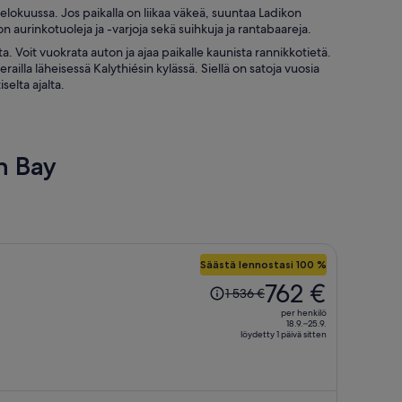
lokuussa. Jos paikalla on liikaa väkeä, suuntaa Ladikon
n aurinkotuoleja ja -varjoja sekä suihkuja ja rantabaareja.
Voit vuokrata auton ja ajaa paikalle kaunista rannikkotietä.
illa läheisessä Kalythiésin kylässä. Siellä on satoja vuosia
elta ajalta.
n Bay
Säästä lennostasi 100 %
Hinta
762 €
1 536 €
oli
per henkilö
1 536 €,
18.9.–25.9.
löydetty 1 päivä sitten
hinta
on
nyt
762 €