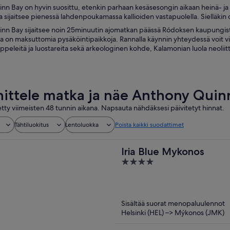
n Bay on hyvin suosittu, etenkin parhaan kesäsesongin aikaan heinä- ja e
ka sijaitsee pienessä lahdenpoukamassa kallioiden vastapuolella. Sielläkin o
n Bay sijaitsee noin 25minuutin ajomatkan päässä Ródoksen kaupungista. 
 on maksuttomia pysäköintipaikkoja. Rannalla käynnin yhteydessä voit viera
peleitä ja luostareita sekä arkeologinen kohde, Kalamonian luola neoliittis
ittele matka ja näe Anthony Quin
tty viimeisten 48 tunnin aikana. Napsauta nähdäksesi päivitetyt hinnat.
Tähtiluokitus
Lentoluokka
Poista kaikki suodattimet
Iria Blue Mykonos
4
out
of
5
Sisältää suorat menopaluulennot
Helsinki (HEL) –> Mýkonos (JMK)