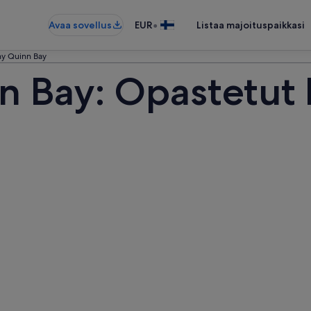
•
Avaa sovellus
EUR
Listaa majoituspaikkasi
y Quinn Bay
 Bay: Opastetut k