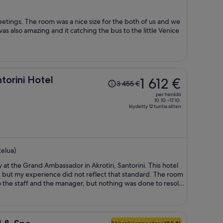
per
henkilö
eetings. The room was a nice size for the both of us and we
as also amazing and it catching the bus to the little Venice
Hinta
orini Hotel
1 612 €
3 455 €
oli
per henkilö
3 455 €,
10.10.–17.10.
löydetty 12 tuntia sitten
hinta
on
nyt
1 612 €
telua)
per
henkilö
 at the Grand Ambassador in Akrotiri, Santorini. This hotel
ty, but my experience did not reflect that standard. The room
to the staff and the manager, but nothing was done to resolve
ptable to ignore a basic cleanliness concern like this. Though
took care of the ants. They needed to hire a company and
advertises king-size beds, but the bed in my room was
ding. The manager argued it was a king and send someone