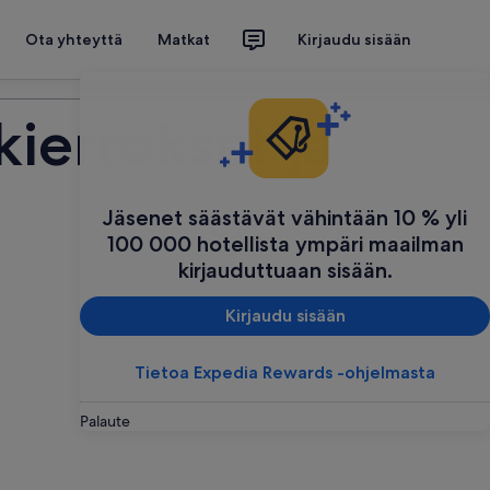
Ota yhteyttä
Matkat
Kirjaudu sisään
Suunnittele matkasi
ierrokset ja
Jäsenet säästävät vähintään 10 % yli
100 000 hotellista ympäri maailman
kirjauduttuaan sisään.
Kirjaudu sisään
Tietoa Expedia Rewards -ohjelmasta
Palaute