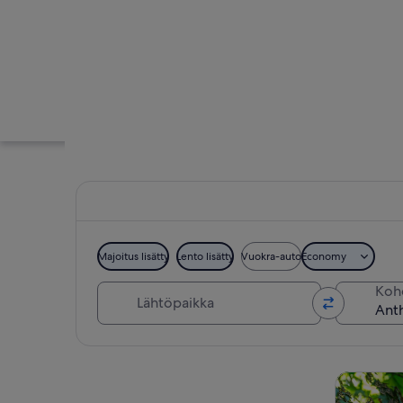
Majoitus lisätty
Lento lisätty
Vuokra-auto
Economy
Lähtöpaikka
Koh
Rannikkomaisema, jo
Tarkastele karttaa
Kiertoajelu