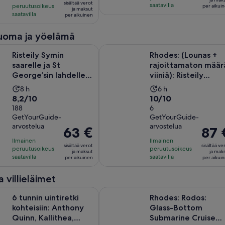
sisältää verot
saatavilla
peruutusoikeus
63 €
per aikui
per
ja maksut
saatavilla
per aikuinen
per
aikuin
aikuinen
juoma ja yöelämä
min saarelle ja St George’sin lahdelle, jossa on 3 tuntia vapaa-..
Rhodes: (Lounas + rajoittamaton määrä
Risteily Symin
Rhodes: (Lounas +
saarelle ja St
rajoittamaton määr
George’sin lahdelle,
viiniä): Risteily
jossa on 3 tuntia
kuuluisille lahdill...
Aktiviteetin
Aktiviteetin
8 h
6 h
vapaa-...
8.2
10.0
8,2/10
10/10
kesto
kesto
kautta
188
kautta
6
on
on
GetYourGuide-
GetYourGuide-
10,
10,
8
6
arvostelua
arvostelua
Hinta
63 €
Hinta
87 
188
6
tuntia
tuntia
on
on
arvostelua
arvostelua
Ilmainen
Ilmainen
sisältää verot
sisältää ve
peruutusoikeus
peruutusoikeus
63 €
87 €
ja maksut
ja mak
saatavilla
saatavilla
per aikuinen
per aikui
per
per
aikuinen
aikuin
a villieläimet
ntiretki kohteisiin: Anthony Quinn, Kallithea, Afandou; välipalo.
Rhodes: Rodos: Glass-Bottom Su
6 tunnin uintiretki
Rhodes: Rodos:
kohteisiin: Anthony
Glass-Bottom
Quinn, Kallithea,
Submarine Cruise