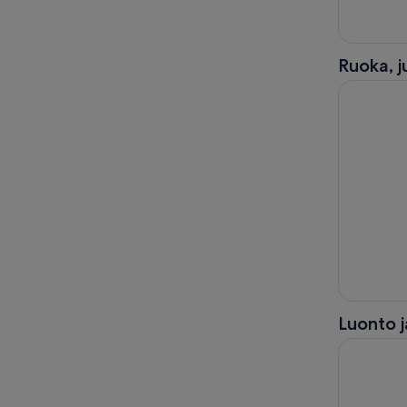
Ruoka, 
Risteily Sy
Luonto j
6 tunnin ui