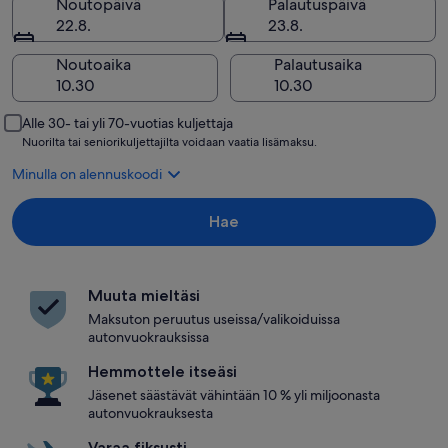
Noutopäivä
Palautuspäivä
22.8.
23.8.
Noutoaika
Palautusaika
Alle 30- tai yli 70-vuotias kuljettaja
Nuorilta tai seniorikuljettajilta voidaan vaatia lisämaksu.
Minulla on alennuskoodi
Hae
Muuta mieltäsi
Maksuton peruutus useissa/valikoiduissa
autonvuokrauksissa
Hemmottele itseäsi
Jäsenet säästävät vähintään 10 % yli miljoonasta
autonvuokrauksesta
Varaa fiksusti