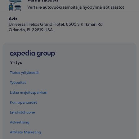
Vertaile autovuokraamoita ja hyödynnä isot säästöt
Avis
Universal Helios Grand Hotel, 8505 S Kirkman Rd
Orlando, FL 32819 USA
Yritys
Tietoa yrityksestä
Työpaikat
Listaa majoituspaikkasi
Kumppanuudet
Lehdistöhuone
Advertising
Affiliate Marketing