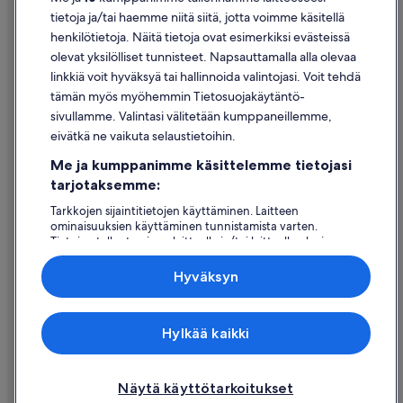
Evästeet
tietoja ja/tai haemme niitä siitä, jotta voimme käsitellä
henkilötietoja. Näitä tietoja ovat esimerkiksi evästeissä
Käyttöehdot
olevat yksilölliset tunnisteet. Napsauttamalla alla olevaa
Oikeudelliset tiedot / ota meihin yhteyttä
linkkiä voit hyväksyä tai hallinnoida valintojasi. Voit tehdä
tämän myös myöhemmin Tietosuojakäytäntö-
Sisältövaatimukset ja ilmoituksen tekeminen sisällöstä
sivullamme. Valintasi välitetään kumppaneillemme,
eivätkä ne vaikuta selaustietoihin.
Tuki
Me ja kumppanimme käsittelemme tietojasi
Ota yhteyttä
tarjotaksemme:
Varauksen muuttaminen tai peruuttaminen
Tarkkojen sijaintitietojen käyttäminen. Laitteen
ominaisuuksien käyttäminen tunnistamista varten.
Hyvityksen hakeminen ja aikarajat
Tietojen tallentaminen laitteelle ja/tai laitteella olevien
tietojen käyttö. Kohdennettu mainonta ja personoitu
Varaa lento lentoyhtiön hyvityskupongeilla
sisältö, mainonnan ja sisällön mittaus, yleisötutkimus ja
Hyväksyn
palvelujen kehittäminen.
Kansainväliset matka-asiakirjat
Kumppanien (toimittajien) luettelo
Expedia Inc. ei ole vastuussa ulkoisten sivustojen sisällöstä.
Hylkää kaikki
© 2026 Expedia, Inc., Expedia Groupin yritys. Kaikki oikeudet
pidätetään. Expedia ja Expedia-logo ovat Expedia, Inc.:n tavaramerkkejä
tai rekisteröityjä tavaramerkkejä.
Näytä käyttötarkoitukset