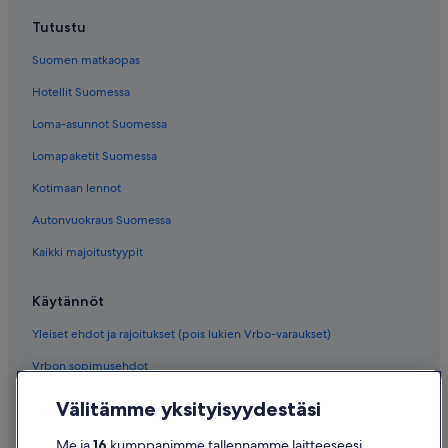
Tutustu
Suomen matkaopas
Hotellit Suomessa
Loma-asunnot Suomessa
Lomapaketit Suomessa
Kotimaan lennot
Autonvuokraus Suomessa
Kaikki majoitustyypit
Käytännöt
Yleiset ehdot ja rajoitukset (pois lukien Vrbo-varaukset)
Vrbon sopimusehdot
Saavutettavuus
Välitämme yksityisyydestäsi
Tietosuoja
Me ja
16
kumppanimme tallennamme laitteeseesi