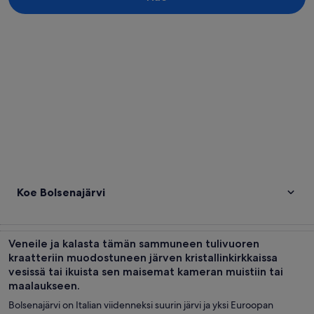
Tarkastele karttaa
Koe Bolsenajärvi
Veneile ja kalasta tämän sammuneen tulivuoren
kraatteriin muodostuneen järven kristallinkirkkaissa
vesissä tai ikuista sen maisemat kameran muistiin tai
maalaukseen.
Bolsenajärvi on Italian viidenneksi suurin järvi ja yksi Euroopan