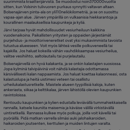
suurimmista kraatterijärvistä. Se muodostui noin370000vuotta
sitten, kun Volsinin tulivuoren purkaus synnytti valtavan altaan.
Bolsenajärven pinta-ala on yli110neliökilometriä, ja se on suosittu
vapaa-ajan alue. Järven ympärillä on vulkaanisia hiekkarantoja ja
kourallinen maalauksellisia kaupunkeja ja kyliä.
Järvi tarjoaa hyvät mahdollisuudet vesiurheiluun kaikkina
vuodenaikoina. Paikallisten yritysten ja oppaiden järjestämät
purjehdus- ja moottoriveneretket ovat yksi mukavimmista tavoista
tutustua alueeseen. Voit myös lähteä vesille polkuveneellä tai
kajakilla. Jos haluat kokeilla vähän vauhdikkaampaa vesiurheilua,
valitse vesihiihto, aaltolautailu tai purjelautailu.
Bolsenajärvellä on hyvä kalakanta, ja se onkin kalastajien suosiossa.
Jopa kylminä talvipäivinä voit nähdä kalastajia odottamassa
kärsivällisesti kalan nappaamista. Jos haluat koettaa kalaonneasi, osta
kalastuslupa ja heitä uistimesi veteen tai osallistu
urheilukalastusretkelle. Maistele alueen tyypillisiä kaloja, kuten
ankeriasta, siikaa ja kelttikalaa, järven lähistöllä olevien kaupunkien
ravintoloissa.
Rentoudu kaupunkien ja kylien edustalla leviävällä tummahiekkaisella
rannalla, katsele kauniita maisemia ja käväise välillä virkistävällä
uintiretkellä. Rannassa kulkee myös polkuja, joilla voit kävellä tai
pyöräillä. Pidä matkan varrella silmäsi auki jalohaikaroiden,
haikaroiden joutsenten, kerttulien ja muiden lintujen varalta.