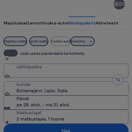
20
Majoitukset
Lennot
Vuokra-autot
Matkapaketit
Aktiviteetit
Majoitus lisätty
Lento lisätty
Vuokra-auto
Economy
Ranta, jossa ihmiset ottavat aurinkoa, 
Lisää useita päivämääriä tai kohteita
Lähtöpaikka
Kohde
Bolsenajärvi, Lazio, Italia
Päivät
pe 28. elok. - ma 31. elok.
Matkustajat
2 matkustajaa, 1 huone
Hae