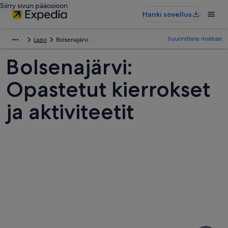
Siirry sivun pääosioon
Hanki sovellus
Suunnittele matkasi
Lazio
Bolsenajärvi
Bolsenajärvi:
Opastetut kierrokset
ja aktiviteetit
Kuvia
kohteesta
Bolsenajärvi