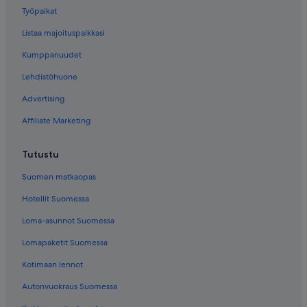
Työpaikat
Listaa majoituspaikkasi
Kumppanuudet
Lehdistöhuone
Advertising
Affiliate Marketing
Tutustu
Suomen matkaopas
Hotellit Suomessa
Loma-asunnot Suomessa
Lomapaketit Suomessa
Kotimaan lennot
Autonvuokraus Suomessa