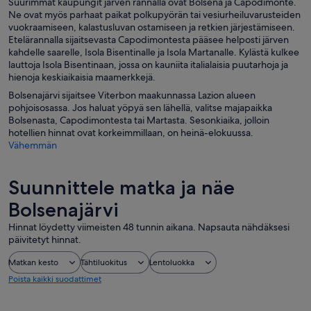
Suurimmat kaupungit järven rannalla ovat Bolsena ja Capodimonte.
Ne ovat myös parhaat paikat polkupyörän tai vesiurheiluvarusteiden
vuokraamiseen, kalastusluvan ostamiseen ja retkien järjestämiseen.
Etelärannalla sijaitsevasta Capodimontesta pääsee helposti järven
kahdelle saarelle, Isola Bisentinalle ja Isola Martanalle. Kylästä kulkee
lauttoja Isola Bisentinaan, jossa on kauniita italialaisia puutarhoja ja
hienoja keskiaikaisia maamerkkejä.
Bolsenajärvi sijaitsee Viterbon maakunnassa Lazion alueen
pohjoisosassa. Jos haluat yöpyä sen lähellä, valitse majapaikka
Bolsenasta, Capodimontesta tai Martasta. Sesonkiaika, jolloin
hotellien hinnat ovat korkeimmillaan, on heinä-elokuussa.
Vähemmän
Suunnittele matka ja näe
Bolsenajärvi
Hinnat löydetty viimeisten 48 tunnin aikana. Napsauta nähdäksesi
päivitetyt hinnat.
Matkan kesto
Tähtiluokitus
Lentoluokka
Poista kaikki suodattimet