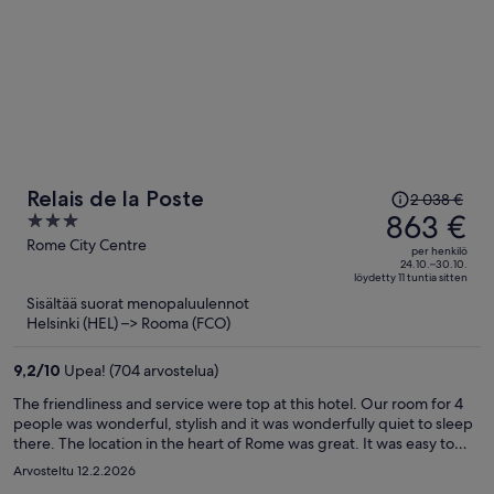
Hinta
Relais de la Poste
2 038 €
oli
863 €
3
2 038 €,
out
Rome City Centre
per henkilö
hinta
of
24.10.–30.10.
löydetty 11 tuntia sitten
on
5
Sisältää suorat menopaluulennot
nyt
Helsinki (HEL) –> Rooma (FCO)
863 €
per
9,2
/
10
Upea! (704 arvostelua)
henkilö
The friendliness and service were top at this hotel. Our room for 4
people was wonderful, stylish and it was wonderfully quiet to sleep
there. The location in the heart of Rome was great. It was easy to
walk in every direction (30 minutes to each attraction). The room
Arvosteltu 12.2.2026
was not completely spotless, but the overall appearance was very