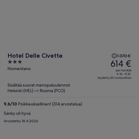
Hinta
Hotel Delle Civette
1 370 €
oli
614 €
3
1 370 €,
out
Nomentano
per henkilö
hinta
of
5.10.–9.10.
löydetty 20 tuntia sitten
on
5
Sisältää suorat menopaluulennot
nyt
Helsinki (HEL) –> Rooma (FCO)
614 €
per
9,6
/
10
Poikkeuksellinen! (314 arvostelua)
henkilö
Sänky oli hyvä.
Arvosteltu 18.4.2026