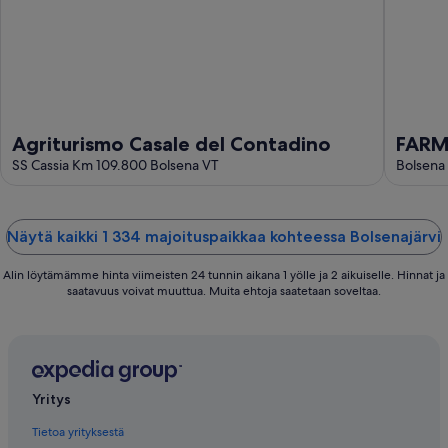
Agriturismo Casale del Contadino
FARM
SS Cassia Km 109.800 Bolsena VT
huvil
Bolsena 
Näytä kaikki 1 334 majoituspaikkaa kohteessa Bolsenajärvi
Alin löytämämme hinta viimeisten 24 tunnin aikana 1 yölle ja 2 aikuiselle. Hinnat ja
saatavuus voivat muuttua. Muita ehtoja saatetaan soveltaa.
Yritys
Tietoa yrityksestä