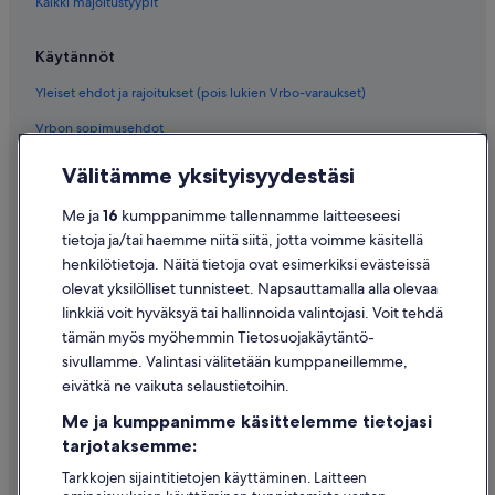
Kaikki majoitustyypit
Käytännöt
Yleiset ehdot ja rajoitukset (pois lukien Vrbo-varaukset)
Vrbon sopimusehdot
Saavutettavuus
Välitämme yksityisyydestäsi
Tietosuoja
Me ja
16
kumppanimme tallennamme laitteeseesi
Evästeet
tietoja ja/tai haemme niitä siitä, jotta voimme käsitellä
henkilötietoja. Näitä tietoja ovat esimerkiksi evästeissä
Käyttöehdot
olevat yksilölliset tunnisteet. Napsauttamalla alla olevaa
Oikeudelliset tiedot / ota meihin yhteyttä
linkkiä voit hyväksyä tai hallinnoida valintojasi. Voit tehdä
tämän myös myöhemmin Tietosuojakäytäntö-
Sisältövaatimukset ja ilmoituksen tekeminen sisällöstä
sivullamme. Valintasi välitetään kumppaneillemme,
eivätkä ne vaikuta selaustietoihin.
Tuki
Me ja kumppanimme käsittelemme tietojasi
Ota yhteyttä
tarjotaksemme:
Varauksen muuttaminen tai peruuttaminen
Tarkkojen sijaintitietojen käyttäminen. Laitteen