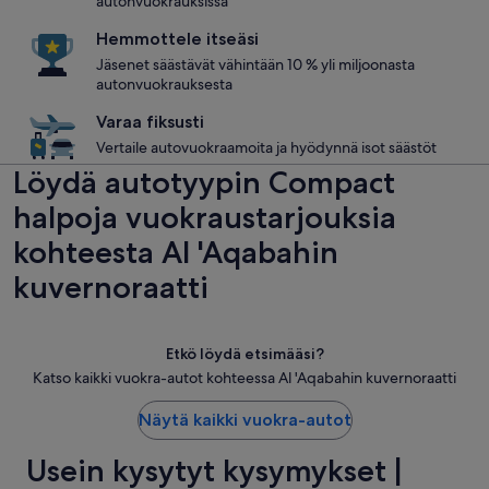
autonvuokrauksissa
Hemmottele itseäsi
Jäsenet säästävät vähintään 10 % yli miljoonasta
autonvuokrauksesta
Varaa fiksusti
Vertaile autovuokraamoita ja hyödynnä isot säästöt
Löydä autotyypin Compact
halpoja vuokraustarjouksia
kohteesta Al 'Aqabahin
kuvernoraatti
Etkö löydä etsimääsi?
Katso kaikki vuokra-autot kohteessa Al 'Aqabahin kuvernoraatti
Näytä kaikki vuokra-autot
Usein kysytyt kysymykset |