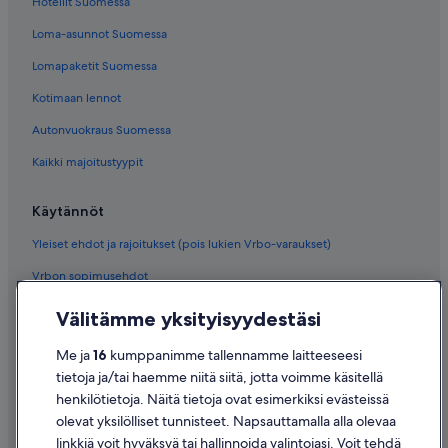
Hotellit Suomessa
Loma-asunnot Suomessa
Lomapaketit Suomessa
Kotimaan lennot
Autonvuokraus Suomessa
Kaikki majoitustyypit
Käytännöt
Yleiset ehdot ja rajoitukset (pois lukien Vrbo-varaukset)
Vrbon sopimusehdot
Saavutettavuus
Välitämme yksityisyydestäsi
Tietosuoja
Me ja
16
kumppanimme tallennamme laitteeseesi
Evästeet
tietoja ja/tai haemme niitä siitä, jotta voimme käsitellä
henkilötietoja. Näitä tietoja ovat esimerkiksi evästeissä
Käyttöehdot
olevat yksilölliset tunnisteet. Napsauttamalla alla olevaa
Oikeudelliset tiedot / ota meihin yhteyttä
linkkiä voit hyväksyä tai hallinnoida valintojasi. Voit tehdä