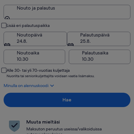
Nouto ja palautus
Nouto ja palautus
Lisää eri palautuspaikka
Noutopäivä
Palautuspäivä
24.8.
25.8.
Noutoaika
Palautusaika
Alle 30- tai yli 70-vuotias kuljettaja
Nuorilta tai seniorikuljettajilta voidaan vaatia lisämaksu.
Minulla on alennuskoodi
Hae
Muuta mieltäsi
Maksuton peruutus useissa/valikoiduissa