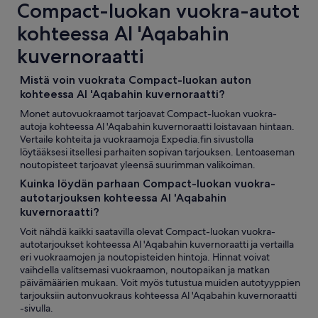
Compact-luokan vuokra-autot
kohteessa Al 'Aqabahin
kuvernoraatti
Mistä voin vuokrata Compact-luokan auton
kohteessa Al 'Aqabahin kuvernoraatti?
Monet autovuokraamot tarjoavat Compact-luokan vuokra-
autoja kohteessa Al 'Aqabahin kuvernoraatti loistavaan hintaan.
Vertaile kohteita ja vuokraamoja Expedia.fin sivustolla
löytääksesi itsellesi parhaiten sopivan tarjouksen. Lentoaseman
noutopisteet tarjoavat yleensä suurimman valikoiman.
Kuinka löydän parhaan Compact-luokan vuokra-
autotarjouksen kohteessa Al 'Aqabahin
kuvernoraatti?
Voit nähdä kaikki saatavilla olevat Compact-luokan vuokra-
autotarjoukset kohteessa Al 'Aqabahin kuvernoraatti ja vertailla
eri vuokraamojen ja noutopisteiden hintoja. Hinnat voivat
vaihdella valitsemasi vuokraamon, noutopaikan ja matkan
päivämäärien mukaan. Voit myös tutustua muiden autotyyppien
tarjouksiin autonvuokraus kohteessa Al 'Aqabahin kuvernoraatti
-sivulla.