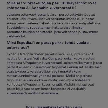
Millaiset vuokra-autojen peruutuskäytännöt ovat
kohteessa Al 'Aqabahin kuvernoraatti?
Jokaisen autonvuokraustarjouksen peruutuskäytännöt ovat
erilaiset. Jotkut varaukset voi peruuttaa ilmaiseksi, kun taas
suurin osa etukäteen maksetuista varauksista on ei-hyvitettäviä.
Suosittelemme suodattamaan hakutulokset ilmaisen
peruutusoikeuden perusteella, jotta voit nähdä joustavimmat
vaihtoehdot.
Miksi Expedia.fi on paras paikka tehdä vuokra-
autovaraus?
Expedia.fi tarjoaa täyden palvelun varauksia, jotta sinä voit
nauttia lomastasi! Voit valita Compact-luokan vuokra-autosi
kohteessa Al 'Aqabahin kuvernoraatti laajasta valikoimasta ja saat
parhaat alueen vuokraamojen tarjoamat alennukset. Lisäksi saat
etuja jokaisesta varauksestasi ja voit muokata koko
matkasuunnitelmaasi yhdessä paikassa. Meillä on parhaat
tarjoukset, ei vain vuokra-autoista, vaan myös hotelleista
kohteessa Al 'Aqabahin kuvernoraatti. Yhdistä matkasi osat
paketiksi ja saat pakettiloman kohteessa Al 'Aqabahin
kuvernoraatti vieläkin halvemmalla.
Koe uusia paikkoja Expedian avulla