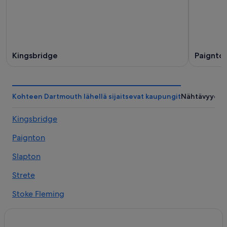
Kingsbridge
Paignto
Kohteen Dartmouth lähellä sijaitsevat kaupungit
Nähtävyydet
Kingsbridge
Paignton
Slapton
Strete
Stoke Fleming
Kingswear