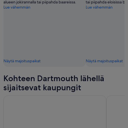
alueen jokirannalla tai piipahda baareissa.
tai piipahda eloisissa ba
Lue vähemmän
Lue vähemmän
Näytä majoituspaikat
Näytä majoituspaikat
Kohteen Dartmouth lähellä
sijaitsevat kaupungit