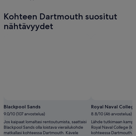
illaksi
hinnat
kohteen
eli
huomisillaksi
Dartmouth
Kohteen Dartmouth suositut
8.8.
eli
hinnat
-
9.8.
ensi
nähtävyydet
9.8.
-
viikonlopuksi
10.8.
eli
14.8.
-
16.8.
Valokuva: Ryan Burke
Tekijänoikeudeton
valokuva:
Blackpool Sands
Royal Naval Colleg
Ryan
9.0/10 (107 arvostelua)
8.8/10 (46 arvostelua)
Burke
Jos kaipaat lomaltasi rentoutumista, saattaisi
Lähde tutkimaan kampu
Blackpool Sands olla loistava vierailukohde
Royal Naval College (kou
matkallasi kohteessa Dartmouth. Kävele
kohteessa Dartmouth. Va