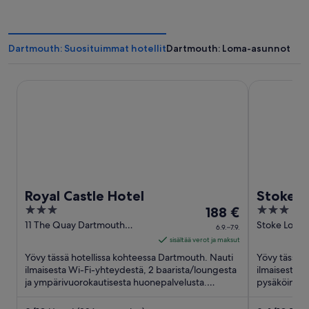
Dartmouth: Suosituimmat hotellit
Dartmouth: Loma-asunnot
Royal Castle Hotel
Stoke Lodge
Royal Castle Hotel
Stoke L
3
Hinta
3
188 €
out
on
out
11 The Quay Dartmouth
Stoke Lodge
6.9.–7.9.
England
Ln Dartmou
of
188 €
of
sisältää verot ja maksut
5
per
5
Yövy tässä hotellissa kohteessa Dartmouth. Nauti
Yövy tässä h
yö
ilmaisesta Wi-Fi-yhteydestä, 2 baarista/loungesta
ilmaisesta W
ja ympärivuorokautisesta huonepalvelusta.
ajalle
pysäköinnist
Asiakkaamme kehuvat ...
sijaitsevat B
6.9.