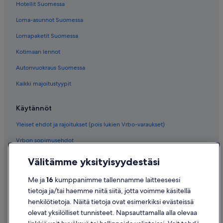
Hotellit Suomessa
Loma-asunnot Suomessa
Lomapaketit Suomessa
Kotimaan lennot
Autonvuokraus Suomessa
Kaikki majoitustyypit
Käytännöt
Yleiset ehdot ja rajoitukset (pois lukien Vrbo-varaukset)
Vrbon sopimusehdot
Saavutettavuus
Välitämme yksityisyydestäsi
Tietosuoja
Me ja
16
kumppanimme tallennamme laitteeseesi
Evästeet
tietoja ja/tai haemme niitä siitä, jotta voimme käsitellä
henkilötietoja. Näitä tietoja ovat esimerkiksi evästeissä
Käyttöehdot
olevat yksilölliset tunnisteet. Napsauttamalla alla olevaa
Oikeudelliset tiedot / ota meihin yhteyttä