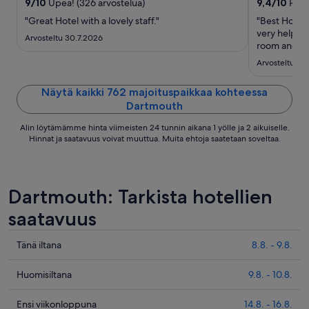
viiva
9
/
10
Upea! (326 arvostelua)
9,4
/
10
Poikk
7.9.
"Great Hotel with a lovely staff."
"Best Hotel 
very helpful
Arvosteltu 30.7.2026
room and exc
there."
Arvosteltu 27
Näytä kaikki 762 majoituspaikkaa kohteessa
Dartmouth
Alin löytämämme hinta viimeisten 24 tunnin aikana 1 yölle ja 2 aikuiselle.
Hinnat ja saatavuus voivat muuttua. Muita ehtoja saatetaan soveltaa.
Dartmouth: Tarkista hotellien
saatavuus
Tarkista
Tänä iltana
8.8. - 9.8.
kohteen
Dartmouth
Tarkista
Huomisiltana
9.8. - 10.8.
hinnat
kohteen
täksi
Dartmouth
Tarkista
Ensi viikonloppuna
14.8. - 16.8.