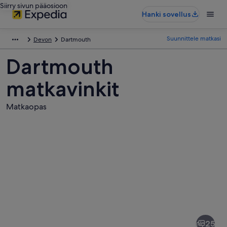
Siirry sivun pääosioon
Hanki sovellus
Suunnittele matkasi
Devon
Dartmouth
Dartmouth
matkavinkit
Matkaopas
Kuvia
kohteesta
Dartmouth
25