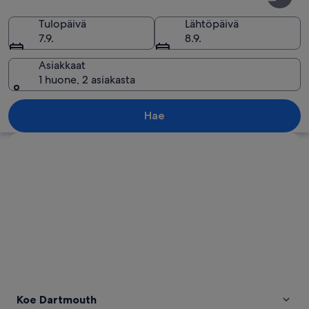
Tulopäivä
Lähtöpäivä
7.9.
8.9.
Asiakkaat
1 huone, 2 asiakasta
Satama, jossa on veneitä, rantakatu ja
Hae
Tarkastele karttaa
Koe Dartmouth