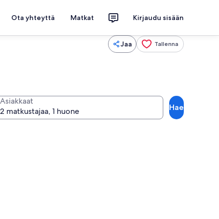
Ota yhteyttä
Matkat
Kirjaudu sisään
Jaa
Tallenna
Asiakkaat
Hae