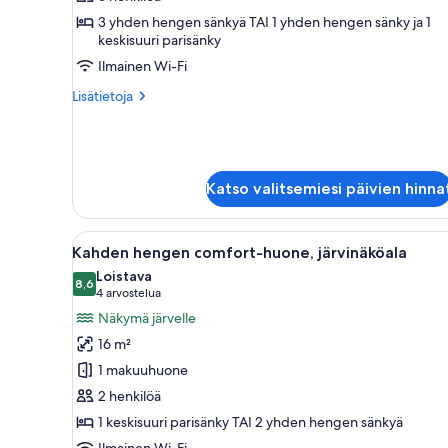
comfort-
3 yhden hengen sänkyä TAI 1 yhden hengen sänky ja 1
keskisuuri parisänky
huone,
järvinäköala
Ilmainen Wi-Fi
kuvat
Lisätietoja
Lisätietoja
huoneesta
Kolmen
hengen
comfort-
huone,
Katso valitsemiesi päivien hinna
järvinäköala
Avaa
Hotellihuone, jossa on sänky, t
6
Kahden hengen comfort-huone, järvinäköala
kaikki
Loistava
huonetyypin
8,6
8,6 kautta 10
(4
4 arvostelua
Kahden
arvostelua)
Näkymä järvelle
hengen
16 m²
comfort-
1 makuuhuone
huone,
2 henkilöä
järvinäköala
1 keskisuuri parisänky TAI 2 yhden hengen sänkyä
kuvat
Ilmainen Wi-Fi