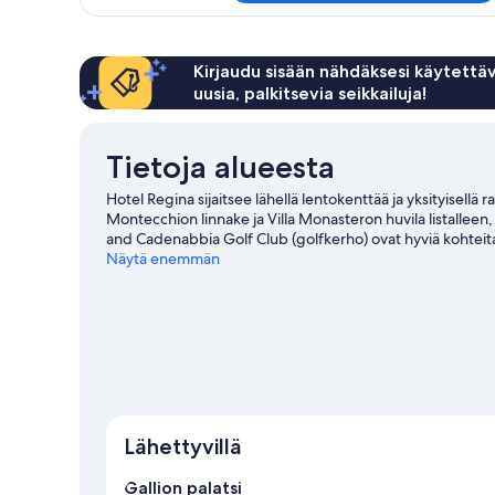
huone,
järvinäköala
Kirjaudu sisään nähdäksesi käytettäv
uusia, palkitsevia seikkailuja!
Tietoja alueesta
Hotel Regina sijaitsee lähellä lentokenttää ja yksityisellä 
Montecchion linnake ja Villa Monasteron huvila listalleen
and Cadenabbia Golf Club (golfkerho) ovat hyviä kohteita
arvoisia. Tutustu alueen vesiaktiviteetteihin, joihin kuuluu 
Näytä enemmän
kuuluu vaellus-/pyöräilyreitit ja hevosratsastus.
Vieraile
Lähettyvillä
Gallion palatsi