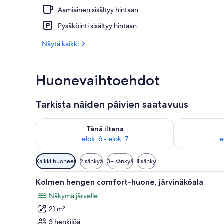
Aamiainen sisältyy hintaan
Aamiainen, lou
Pysäköinti sisältyy hintaan
Näytä kaikki
Huonevaihtoehdot
Tarkista näiden päivien saatavuus
Tarkista tämän illan saatavuus elok. 6 - elok. 7
Tarkista huomi
Tänä iltana
elok. 6 - elok. 7
e
Huoneille
Kaikki huoneet
2 sänkyä
3+ sänkyä
1 sänky
saatavilla
Avaa
Hotellihuone, jossa on kaksi sä
olevia
7
Kolmen hengen comfort-huone, järvinäköala
kaikki
suodattimia
Näkymä järvelle
huonetyypin
21 m²
Kolmen
hengen
3 henkilöä