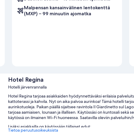
Malpensan kansainvälinen lentokenttä
(MXP) – 99 minuutin ajomatka
Hotel Regina
Hotelli järvenrannalla
Hotel Regina tarjoaa asiakkaiden hyödynnettäväksi erilaisia palvelu
kattoterassi ja kahvila. Nyt on aika palvoa aurinkoa! Tämä hotelli tarjo
aurinkotuoleja. Paikan päällä sijaitsee ravintola Il Giardinetto sul La
tarjoaa aamiaisen, lounaan ja illallisen. Käytössäsi on kuntosali sekä se
käytössä on ilmainen Wi-Fi huoneessa. Saatavilla oleviin palveluihin
Lisäksi asiakkailla on käytössään tällaiset edut:
Tietoa peruutusoikeuksista