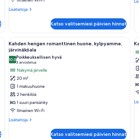
kuvat
Lis
Li
hu
Lisätietoja
Lisätietoja
Ka
huoneesta
he
Kahden
ka
t
Katso valitsemiesi päivien hinnat
hengen
club-
huone,
elevisio, työpöytä, tuoli ja näkymä merelle.
Avaa
Makuuhuoneessa on suuri sänky, kylpy
A
9
osittainen
Kahden hengen romanttinen huone, kylpyamme,
K
kaikki
ka
järvinäköala
järvinäköala
huonetyypin
h
Poikkeuksellisen hyvä
10,0
Kahden
K
10,0 kautta 10
(3
3 arvostelua
hengen
h
arvostelua)
Näkymä järvelle
romanttinen
h
20 m²
huone,
p
1 makuuhuone
kylpyamme,
k
2 henkilöä
järvinäköala
Lis
Li
1 suuri parisänky
kuvat
hu
Ilmainen Wi-Fi
Ka
he
Lisätietoja
Lisätietoja
hä
huoneesta
p
Kahden
t
Katso valitsemiesi päivien hinnat
hengen