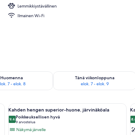
Lemmikkiystävällinen
nas ja illallinen
Ilmainen Wi-Fi
sen saatavuus elok. 7 - elok. 8
Tarkista tämän viikonlopun saatavuus e
Huomenna
Tänä viikonloppuna
lok. 7 - elok. 8
elok. 7 - elok. 9
nkyä, televisio, työpöytä ja parveke, jolta on näkymä vuorille.
Avaa
Hotellihuone, jossa on sänky, työpöytä, 
A
11
Kahden hengen superior-huone, järvinäköala
K
kaikki
ka
Poikkeuksellisen hyvä
huonetyypin
9,4
h
8,
9,4 kautta 10
(9
9 arvostelua
Kahden
K
arvostelua)
Näkymä järvelle
hengen
h