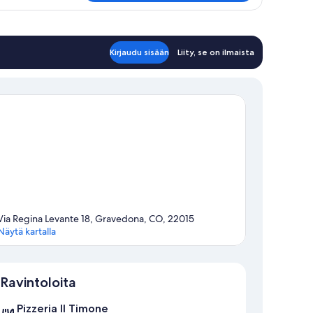
Kirjaudu sisään
Liity, se on ilmaista
Via Regina Levante 18, Gravedona, CO, 22015
Näytä kartalla
Kartta
Ravintoloita
Pizzeria Il Timone