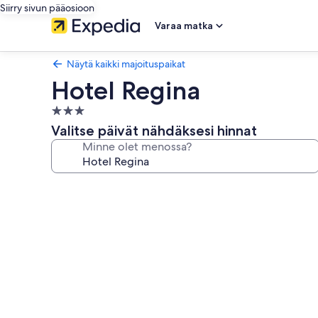
Siirry sivun pääosioon
Varaa matka
Näytä kaikki majoituspaikat
Hotel Regina
3.0
tähden
Valitse päivät nähdäksesi hinnat
majoituspaikka
Minne olet menossa?
Majoituspaikan
Hotel
Regina
valokuvagalleria