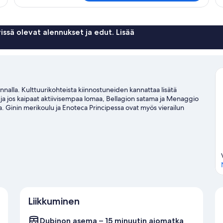
romanttinen
huone,
kylpyamme,
järvinäköala
issä olevat alennukset ja edut. Lisää
rannalla. Kulttuurikohteista kiinnostuneiden kannattaa lisätä
, ja jos kaipaat aktiivisempaa lomaa, Bellagion satama ja Menaggio
. Ginin merikoulu ja Enoteca Principessa ovat myös vierailun
kajakkimelonta ja vesihiihto, tai ulkoilma-aktiviteetteihin, joihin
 matkaoppaassamme kohteeseen Gravedona
Liikkuminen
Dubinon asema – 15 minuutin ajomatka