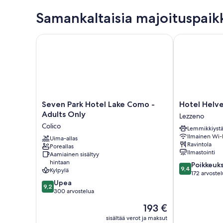
Samankaltaisia majoituspaik
Seven Park Hotel Lake Como - Adults Only
Hotel Helveti
Seven
Hotel
Seven Park Hotel Lake Como -
Hotel Helve
Park
Helvetia
Adults Only
Lezzeno
Hotel
Lezzeno
Colico
Lemmikkiystä
Lake
Ilmainen Wi-
Como
Uima-allas
Ravintola
Poreallas
-
Ilmastointi
Aamiainen sisältyy
Adults
hintaan
9.4
Poikkeuks
Only
9,4
Kylpylä
kautta
172 arvoste
Colico
9.2
10,
Upea
9,2
kautta
Poikkeuksellis
300 arvostelua
10,
hyvä,
Hinta
193 €
Upea,
172
on
300
arvostelua
sisältää verot ja maksut