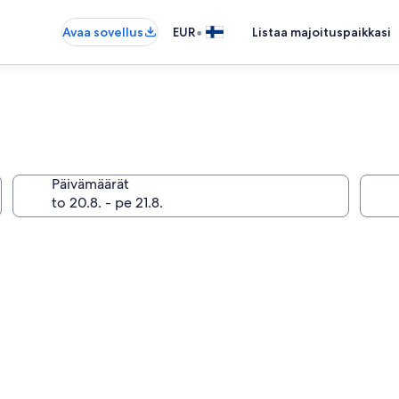
•
Avaa sovellus
EUR
Listaa majoituspaikkasi
Päivämäärät