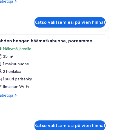
ätietoja
sätietoja
oneesta
hden
ngen
upunkihuone
Katso valitsemiesi päivien hinnat
amme ja parveke, jolta avautuu näkymä merelle ja vuorille.
vaa
Terassi, jossa on poreallas, aurinkotuoleja ja 
14
ahden hengen häämatkahuone, poreamme
ikki
Näkymä järvelle
uonetyypin
35 m²
ahden
engen
1 makuuhuone
äämatkahuone,
2 henkilöä
oreamme
1 suuri parisänky
uvat
Ilmainen Wi-Fi
ätietoja
sätietoja
oneesta
hden
ngen
ämatkahuone,
oreamme
Katso valitsemiesi päivien hinnat