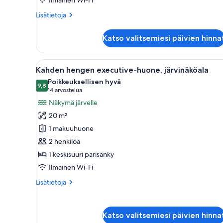
Lisätietoja
Lisätietoja
huoneesta
Kahden
Katso valitsemiesi päivien hinna
hengen
comfort-
huone,
Avaa
Hotellihuone, jossa on sänky, t
23
järvinäköala
Kahden hengen executive-huone, järvinäköala
kaikki
Poikkeuksellisen hyvä
huonetyypin
9,8
9,8 kautta 10
(14
14 arvostelua
Kahden
arvostelua)
Näkymä järvelle
hengen
20 m²
executive-
1 makuuhuone
huone,
2 henkilöä
järvinäköala
1 keskisuuri parisänky
kuvat
Ilmainen Wi-Fi
Lisätietoja
Lisätietoja
huoneesta
Kahden
hengen
Katso valitsemiesi päivien hinna
executive-