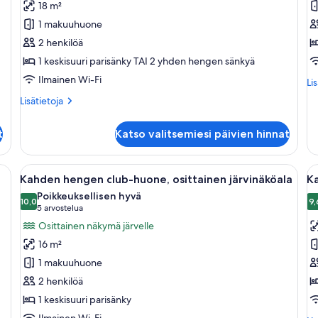
18 m²
superior-
cl
1 makuuhuone
huone,
h
2 henkilöä
järvinäköala
k
1 keskisuuri parisänky TAI 2 yhden hengen sänkyä
kuvat
Ilmainen Wi-Fi
Lis
Li
hu
Lisätietoja
Lisätietoja
Ka
huoneesta
he
Kahden
cla
t
Katso valitsemiesi päivien hinnat
hengen
hu
superior-
huone,
yöpöytä, tuoli, televisio ja parveke, jolta on näkymä.
Avaa
Hotellihuone, jossa on sänky, työpöytä 
A
12
järvinäköala
Kahden hengen club-huone, osittainen järvinäköala
K
kaikki
ka
Poikkeuksellisen hyvä
huonetyypin
10,0
h
9,
10,0 kautta 10
(5
5 arvostelua
Kahden
K
arvostelua)
Osittainen näkymä järvelle
hengen
h
16 m²
club-
k
1 makuuhuone
huone,
k
2 henkilöä
osittainen
1 keskisuuri parisänky
järvinäköala
Ilmainen Wi-Fi