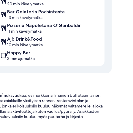
20 min kävelymatka
Bar Gelateria Pochintesta
13 min kävelymatka
Pizzeria Napoletana O'Garibaldin
11 min kävelymatka
Ajò Drink&Food
10 min kävelymatka
Happy Bar
3 min ajomatka
ita/mukavuuksia, esimerkkeinä ilmainen buffetaamiainen,
aa asiakkaille yksityisen rannan, rantaravintolan ja
go, jonka erikoisuuksiin kuuluu näkymät valtamerelle ja joka
llaisia aktiviteetteja kuten vaellus/pyöräily. Asiakkaiden
/mukavuuksiin kuuluu myös puutarha ja kirjasto.