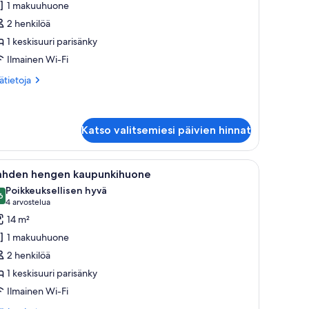
1 makuuhuone
assic-
2 henkilöä
uone
1 keskisuuri parisänky
uvat
Ilmainen Wi-Fi
ätietoja
sätietoja
oneesta
hden
ngen
ssic-
Katso valitsemiesi päivien hinnat
one
tuolilla, televisio ja liukuoven kautta avautuva näkymä vuorille ja vesistölle.
vaa
Moderni makuuhuone, jossa on suuri sänky, val
7
ahden hengen kaupunkihuone
ikki
Poikkeuksellisen hyvä
uonetyypin
6
9,6 kautta 10
(4
4 arvostelua
ahden
arvostelua)
14 m²
engen
1 makuuhuone
aupunkihuone
2 henkilöä
uvat
1 keskisuuri parisänky
Ilmainen Wi-Fi