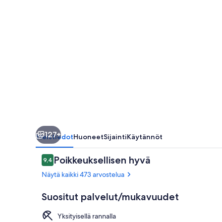
127+
Yleistiedot
Huoneet
Sijainti
Käytännöt
Arvostelut
Poikkeuksellisen hyvä
9,4
9,4 kautta 10.
Näytä kaikki 473 arvostelua
Suositut palvelut/mukavuudet
Yksityisellä rannalla