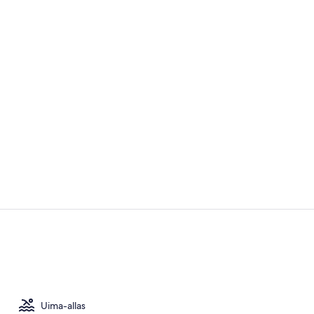
Näkymä järve
Majoituspaik
Uima-allas