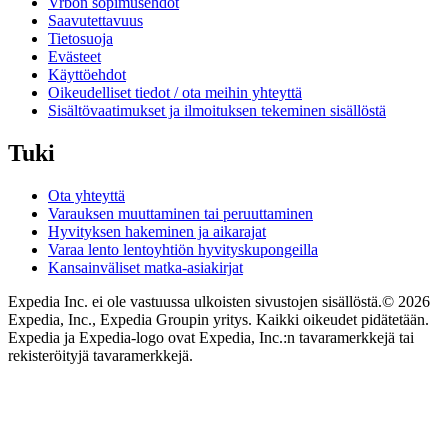
Vrbon sopimusehdot
Saavutettavuus
Tietosuoja
Evästeet
Käyttöehdot
Oikeudelliset tiedot / ota meihin yhteyttä
Sisältövaatimukset ja ilmoituksen tekeminen sisällöstä
Tuki
Ota yhteyttä
Varauksen muuttaminen tai peruuttaminen
Hyvityksen hakeminen ja aikarajat
Varaa lento lentoyhtiön hyvityskupongeilla
Kansainväliset matka-asiakirjat
Expedia Inc. ei ole vastuussa ulkoisten sivustojen sisällöstä.
© 2026
Expedia, Inc., Expedia Groupin yritys. Kaikki oikeudet pidätetään.
Expedia ja Expedia-logo ovat Expedia, Inc.:n tavaramerkkejä tai
rekisteröityjä tavaramerkkejä.