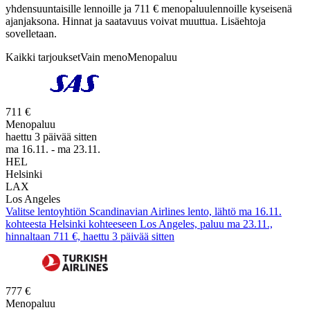
yhdensuuntaisille lennoille ja 711 € menopaluulennoille kyseisenä
ajanjaksona. Hinnat ja saatavuus voivat muuttua. Lisäehtoja
sovelletaan.
Kaikki tarjoukset
Vain meno
Menopaluu
711 €
Menopaluu
haettu 3 päivää sitten
ma 16.11. - ma 23.11.
HEL
Helsinki
LAX
Los Angeles
Valitse lentoyhtiön Scandinavian Airlines lento, lähtö ma 16.11.
kohteesta Helsinki kohteeseen Los Angeles, paluu ma 23.11.,
hinnaltaan 711 €, haettu 3 päivää sitten
777 €
Menopaluu