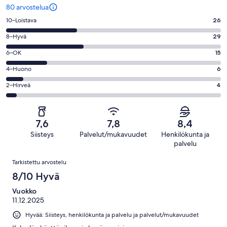
80 arvostelua
Arvosana
10–Loistava
26
10
Arvosana
8–Hyvä
29
-
8
Loistava.
Arvosana
6–OK
15
-
26
6
Hyvä.
Arvosana
4–Huono
6
kautta
-
29
4
80
OK.
Arvosana
2–Hirveä
4
kautta
-
arvostelua
15
2
80
Huono.
kautta
-
arvostelua
6
80
Hirveä.
kautta
7,6
7,8
8,4
arvostelua
4
80
Siisteys
Palvelut/mukavuudet
Henkilökunta ja
kautta
arvostelua
palvelu
80
Arvostelut
arvostelua
Tarkistettu arvostelu
8/10 Hyvä
Vuokko
11.12.2025
Hyvää: Siisteys, henkilökunta ja palvelu ja palvelut/mukavuudet