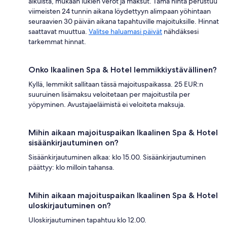
aikuista, mukaan lukien verot ja maksut. Tämä hinta perustuu
viimeisten 24 tunnin aikana löydettyyn alimpaan yöhintaan
seuraavien 30 päivän aikana tapahtuville majoituksille. Hinnat
saattavat muuttua.
Valitse haluamasi päivät
nähdäksesi
tarkemmat hinnat.
Onko Ikaalinen Spa & Hotel lemmikkiystävällinen?
Kyllä, lemmikit sallitaan tässä majoituspaikassa. 25 EUR:n
suuruinen lisämaksu veloitetaan per majoitustila per
yöpyminen. Avustajaeläimistä ei veloiteta maksuja.
Mihin aikaan majoituspaikan Ikaalinen Spa & Hotel
sisäänkirjautuminen on?
Sisäänkirjautuminen alkaa: klo 15.00. Sisäänkirjautuminen
päättyy: klo milloin tahansa.
Mihin aikaan majoituspaikan Ikaalinen Spa & Hotel
uloskirjautuminen on?
Uloskirjautuminen tapahtuu klo 12.00.