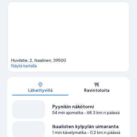
tai matsiin kohteessa Nokia Arena. Tutustu lähiseutuun ja kokeile
erilaisia aktiviteetteja; täällä voit muun muassa uida.
Vieraile
matkaoppaassamme kohteeseen Ikaalinen
Huvilatie, 2, Ikaalinen, 39500
Näytä kartalla
Kartta
Lähettyvillä
Ravintoloita
Pyynikin näkötorni
54 min ajomatka
- 68.3 km:n päässä
Ikaalisten kylpylän uimaranta
1 min kävelymatka
- 0.2 km:n päässä