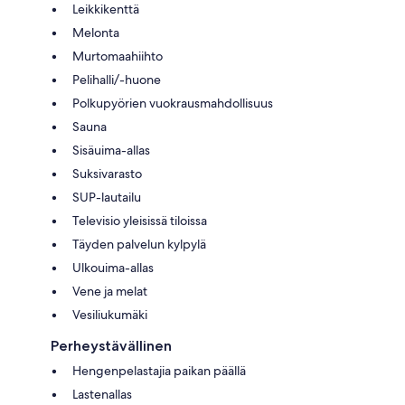
Leikkikenttä
Melonta
Murtomaahiihto
Pelihalli/-huone
Polkupyörien vuokrausmahdollisuus
Sauna
Sisäuima-allas
Suksivarasto
SUP-lautailu
Televisio yleisissä tiloissa
Täyden palvelun kylpylä
Ulkouima-allas
Vene ja melat
Vesiliukumäki
Perheystävällinen
Hengenpelastajia paikan päällä
Lastenallas