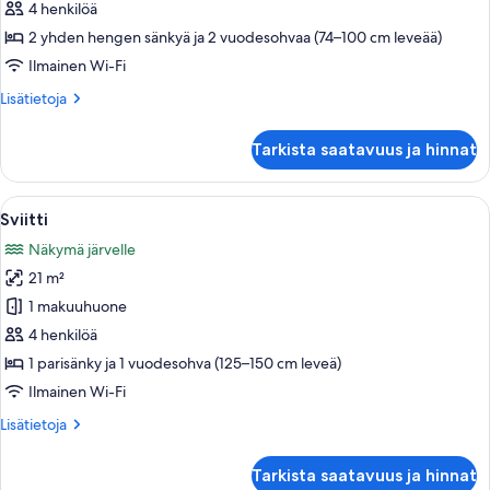
4 henkilöä
hengen
2 yhden hengen sänkyä ja 2 vuodesohvaa (74–100 cm leveää)
superior-
huone
Ilmainen Wi-Fi
(kaksi
Lisätietoja
Lisätietoja
sänkyä)
huoneesta
Kahden
(Päärakennus)
Tarkista saatavuus ja hinnat
hengen
kuvat
superior-
huone
Avaa
Sviitti | Tallelokero huoneessa, kannet
6
(kaksi
Sviitti
kaikki
sänkyä)
Näkymä järvelle
(Päärakennus)
huonetyypin
21 m²
Sviitti
kuvat
1 makuuhuone
4 henkilöä
1 parisänky ja 1 vuodesohva (125–150 cm leveä)
Ilmainen Wi-Fi
Lisätietoja
Lisätietoja
huoneesta
Sviitti
Tarkista saatavuus ja hinnat