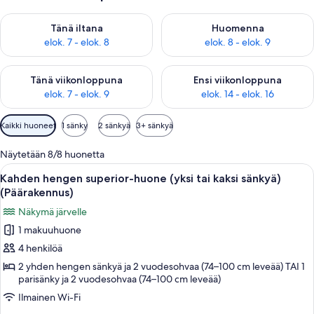
Tarkista tämän illan saatavuus elok. 7 - elok. 8
Tarkista huomisen saatavuus el
Tänä iltana
Huomenna
elok. 7 - elok. 8
elok. 8 - elok. 9
Tarkista tämän viikonlopun saatavuus elok. 7 - elok. 9
Tarkista ensi viikonlopun saatav
Tänä viikonloppuna
Ensi viikonloppuna
elok. 7 - elok. 9
elok. 14 - elok. 16
Huoneille
Kaikki huoneet
1 sänky
2 sänkyä
3+ sänkyä
saatavilla
olevia
Näytetään 8/8 huonetta
suodattimia
Avaa
Tallelokero huoneessa, kannettavalle t
9
Kahden hengen superior-huone (yksi tai kaksi sänkyä)
kaikki
(Päärakennus)
huonetyypin
Näkymä järvelle
Kahden
1 makuuhuone
hengen
4 henkilöä
superior-
huone
2 yhden hengen sänkyä ja 2 vuodesohvaa (74–100 cm leveää) TAI 1
parisänky ja 2 vuodesohvaa (74–100 cm leveää)
(yksi
Ilmainen Wi-Fi
tai