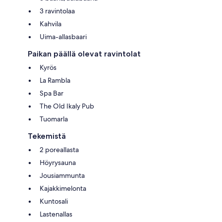
3 ravintolaa
Kahvila
Uima-allasbaari
Paikan päällä olevat ravintolat
Kyrös
La Rambla
Spa Bar
The Old Ikaly Pub
Tuomarla
Tekemistä
2 poreallasta
Höyrysauna
Jousiammunta
Kajakkimelonta
Kuntosali
Lastenallas