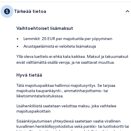
Tärkeää tietoa
Vaihtoehtoiset lisämaksut
Lemmikit: 25 EUR per majoitustila per yöpyminen
Avustajaeläimistä ei veloiteta lisämaksuja
Yllä oleva luettelo ei ehkä kata kaikkea. Maksut ja takuumaksut
eivät välttämättä sisällä veroja, ja ne saattavat muuttua.
Hyvä tietää
Tätä majoituspaikkaa hallinnoi majoitusyritys. Se tarjoaa
majoitusta kaupankäynti-, ammatinharjoittamis- tai
liiketoimintatarkoituksissa.
Lisähenkilöistä saatetaan veloittaa maksu, joka vaihtelee
majoituspaikoittain
Sisäänkirjautumisen yhteydessä saatetaan vaatia virallinen
kuvallinen henkilöllisyystodistus sekä pankki- tai luottokortti tai