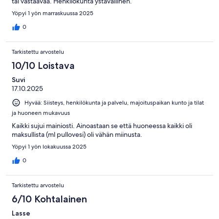
tai vastaavaa. Henkilökunta ystävällinen.
Yöpyi 1 yön marraskuussa 2025
0
Tarkistettu arvostelu
10/10 Loistava
Suvi
17.10.2025
Hyvää: Siisteys, henkilökunta ja palvelu, majoituspaikan kunto ja tilat
ja huoneen mukavuus
Kaikki sujui mainiosti. Ainoastaan se että huoneessa kaikki oli
maksullista (ml pullovesi) oli vähän miinusta.
Yöpyi 1 yön lokakuussa 2025
0
Tarkistettu arvostelu
6/10 Kohtalainen
Lasse