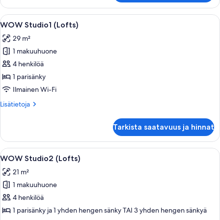
Avaa
Moderni makuuhuone, jossa on sänky, si
1
WOW Studio1 (Lofts)
kaikki
29 m²
huonetyypin
1 makuuhuone
WOW
Studio1
4 henkilöä
(Lofts)
1 parisänky
kuvat
Ilmainen Wi-Fi
Lisätietoja
Lisätietoja
huoneesta
WOW
Tarkista saatavuus ja hinnat
Studio1
(Lofts)
Avaa
Hotellihuone, jossa on kerrossänky, työp
1
WOW Studio2 (Lofts)
kaikki
21 m²
huonetyypin
1 makuuhuone
WOW
Studio2
4 henkilöä
(Lofts)
1 parisänky ja 1 yhden hengen sänky TAI 3 yhden hengen sänkyä