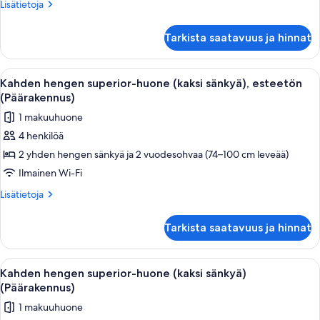
kaksi
Lisätietoja
Lisätietoja
sänkyä)
huoneesta
Kahden
(Päärakennus)
Tarkista saatavuus ja hinnat
hengen
kuvat
superior-
huone
Avaa
Tallelokero huoneessa, kannettavalle t
5
(yksi
Kahden hengen superior-huone (kaksi sänkyä), esteetön
kaikki
tai
(Päärakennus)
kaksi
huonetyypin
1 makuuhuone
sänkyä)
Kahden
(Päärakennus)
4 henkilöä
hengen
2 yhden hengen sänkyä ja 2 vuodesohvaa (74–100 cm leveää)
superior-
huone
Ilmainen Wi-Fi
(kaksi
Lisätietoja
Lisätietoja
sänkyä),
huoneesta
Kahden
esteetön
Tarkista saatavuus ja hinnat
hengen
(Päärakennus)
superior-
kuvat
huone
Avaa
Tallelokero huoneessa, kannettavalle t
5
(kaksi
Kahden hengen superior-huone (kaksi sänkyä)
kaikki
sänkyä),
(Päärakennus)
esteetön
huonetyypin
1 makuuhuone
(Päärakennus)
Kahden