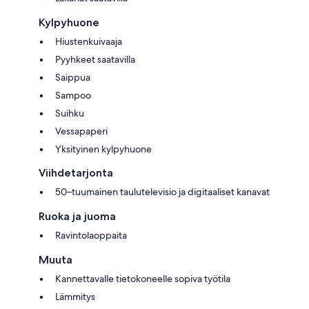
Kylpyhuone
Hiustenkuivaaja
Pyyhkeet saatavilla
Saippua
Sampoo
Suihku
Vessapaperi
Yksityinen kylpyhuone
Viihdetarjonta
50–tuumainen taulutelevisio ja digitaaliset kanavat
Ruoka ja juoma
Ravintolaoppaita
Muuta
Kannettavalle tietokoneelle sopiva työtila
Lämmitys