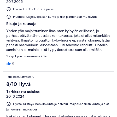
20.7.2025
Hyvää: Henkilökunta ja palvelu
Huonoa: Majoituspaikan kunto ja tilat ja huoneen mukavuus
Risuja ja ruusuja
Yhden yön majoittuminen Ikaalisten kylpylän erillisessä, jo
parhaat päivät nähneessä rakennuksessa, joka ei ollut mitenkään
viihtyisä. Ilmastointi puuttui, kylpyhuone epäsiistin oloinen, lattia
pahasti naarmuinen. Ainoastaan uusi televisio ilahdutti. Hotellin
aamiainen oli mainio, eikä kylpyläosastossakaan ollut mitään
moitittavaa.
Yöpyi 1 yön heinäkuussa 2025
0
Tarkistettu arvostelu
8/10 Hyvä
Tarkistettu asiakas
20.10.2024
Hyvää: Siisteys, henkilökunta ja palvelu, majoituspaikan kunto ja tilat
ja huoneen mukavuus
Paikat vähän kuluneet. Huoneen kylpyhuoneessa pyyheteline oli