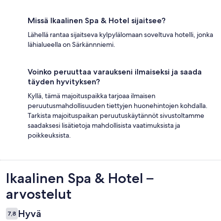
Missä Ikaalinen Spa & Hotel sijaitsee?
Lähellä rantaa sijaitseva kylpylälomaan soveltuva hotelli, jonka
lähialueella on Särkännniemi.
Voinko peruuttaa varaukseni ilmaiseksi ja saada
täyden hyvityksen?
Kyllä, tämä majoituspaikka tarjoaa ilmaisen
peruutusmahdollisuuden tiettyjen huonehintojen kohdalla.
Tarkista majoituspaikan peruutuskäytännöt sivustoltamme
saadaksesi lisätietoja mahdollisista vaatimuksista ja
poikkeuksista.
Arvostelut
Ikaalinen Spa & Hotel –
arvostelut
Hyvä
7,8