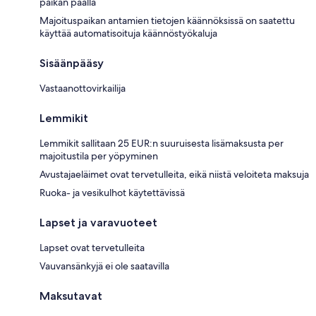
paikan päällä
Majoituspaikan antamien tietojen käännöksissä on saatettu
käyttää automatisoituja käännöstyökaluja
Sisäänpääsy
Vastaanottovirkailija
Lemmikit
Lemmikit sallitaan 25 EUR:n suuruisesta lisämaksusta per
majoitustila per yöpyminen
Avustajaeläimet ovat tervetulleita, eikä niistä veloiteta maksuja
Ruoka- ja vesikulhot käytettävissä
Lapset ja varavuoteet
Lapset ovat tervetulleita
Vauvansänkyjä ei ole saatavilla
Maksutavat