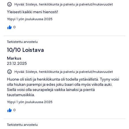
Hyvää: Siisteys, henkilökunta ja palvelu ja palvelut/mukavuudet
Yleisesti kaikki meni hienosti!
Yöpyi 1 yön joulukuussa 2025
0
Tarkistettu arvostelu
10/10 Loistava
Markus
23.12.2025
Hyvää: Siisteys, henkilökunta ja palvelu ja palvelut/mukavuudet
Huone oli siisti ja henkilökunta oli todella ystävällistä. Tyyny voisi
olla hiukan parempi ja edes joku baari olla myös viikolla auki.
Siellä voisi olla seurapelejä vaikka lainaksi ja pientä
taustamusiikkia.
Yöpyi 1 yön joulukuussa 2025
0
Tarkistettu arvostelu