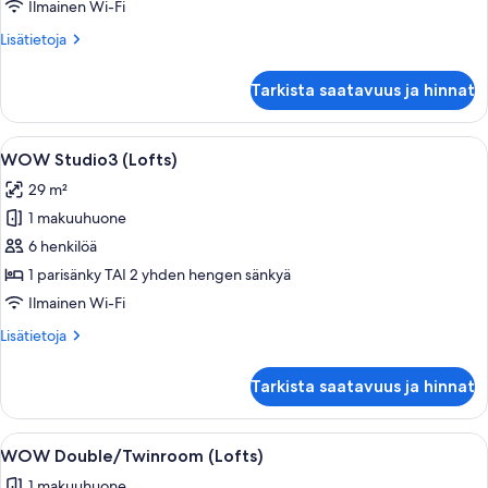
kuvat
Ilmainen Wi-Fi
Lisätietoja
Lisätietoja
huoneesta
WOW
Tarkista saatavuus ja hinnat
Studio2
(Lofts)
Avaa
WOW Studio3 (Lofts) | Tallelokero huo
5
WOW Studio3 (Lofts)
kaikki
29 m²
huonetyypin
1 makuuhuone
WOW
Studio3
6 henkilöä
(Lofts)
1 parisänky TAI 2 yhden hengen sänkyä
kuvat
Ilmainen Wi-Fi
Lisätietoja
Lisätietoja
huoneesta
WOW
Tarkista saatavuus ja hinnat
Studio3
(Lofts)
Avaa
Moderni olohuone, jossa on sohva, pyö
2
WOW Double/Twinroom (Lofts)
kaikki
1 makuuhuone