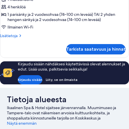
huonetyypin
4 henkilöä
WOW
Double/Twinroom
1 parisänky ja 2 vuodesohvaa (74–100 cm leveää) TAI 2 yhden
hengen sänkyä ja 2 vuodesohvaa (74–100 cm leveää)
(Lofts)
Ilmainen Wi-Fi
kuvat
Lisätietoja
Lisätietoja
huoneesta
WOW
Tarkista saatavuus ja hinnat
Double/Twinroom
(Lofts)
Kirjaudu sisään nähdäksesi käytettävissä olevat alennukset ja
edut. Lisää uusia, palkitsevia seikkailuja!
Kirjaudu sisään
Liity, se on ilmaista
Tietoja alueesta
Ikaalinen Spa & Hotel sijaitsee järvenrannalla. Muumimuseo ja
Tampere-talo ovat näkemisen arvoisia kulttuurikohteita, ja
shoppailusta kiinnostuneille tarjolla on Koskikeskus ja
Kauppakeskus Ratina. Oletko matkalla lasten kanssa?
Näytä enemmän
Särkännniemi on silloin ehdoton kohde, tai osallistu tapahtumaan