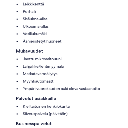
Leikkikenttä
Pelihalli
Sisäuima-allas
Ulkouima-allas
Vesiliukumäki
Äänieristetyt huoneet
Mukavuudet
Jaettu mikroaaltouuni
Lahjaliike/lehtimyymälä
Matkatavarasäilytys
Myyntiautomaatti
Ympäri vuorokauden auki oleva vastaanotto
Palvelut asiakkaille
Kielitaitoinen henkilökunta
Siivouspalvelu (päivittäin)
Businesspalvelut