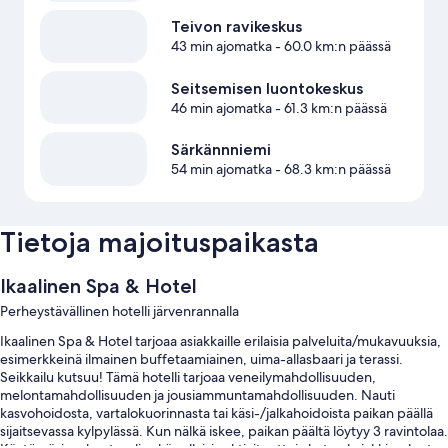
Teivon ravikeskus
43 min ajomatka
- 60.0 km:n päässä
Seitsemisen luontokeskus
46 min ajomatka
- 61.3 km:n päässä
Särkännniemi
54 min ajomatka
- 68.3 km:n päässä
Tietoja majoituspaikasta
Ikaalinen Spa & Hotel
Perheystävällinen hotelli järvenrannalla
Ikaalinen Spa & Hotel tarjoaa asiakkaille erilaisia palveluita/mukavuuksia,
esimerkkeinä ilmainen buffetaamiainen, uima-allasbaari ja terassi.
Seikkailu kutsuu! Tämä hotelli tarjoaa veneilymahdollisuuden,
melontamahdollisuuden ja jousiammuntamahdollisuuden. Nauti
kasvohoidosta, vartalokuorinnasta tai käsi-/jalkahoidoista paikan päällä
sijaitsevassa kylpylässä. Kun nälkä iskee, paikan päältä löytyy 3 ravintolaa.