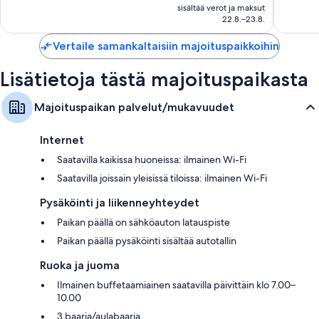
on
sisältää verot ja maksut
arvostelua
arvostel
107 €
22.8.–23.8.
Vertaile samankaltaisiin majoituspaikkoihin
Lisätietoja tästä majoituspaikasta
Majoituspaikan palvelut/mukavuudet
Internet
Saatavilla kaikissa huoneissa: ilmainen Wi-Fi
Saatavilla joissain yleisissä tiloissa: ilmainen Wi-Fi
Pysäköinti ja liikenneyhteydet
Paikan päällä on sähköauton latauspiste
Paikan päällä pysäköinti sisältää autotallin
Ruoka ja juoma
Ilmainen buffetaamiainen saatavilla päivittäin klo 7.00–
10.00
3 baaria/aulabaaria