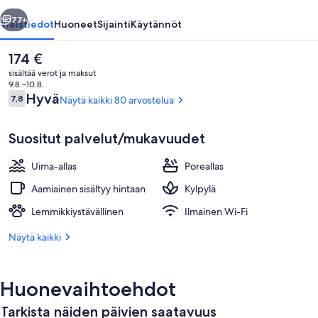
llinen
Seuraava
77+
Yleistiedot
Huoneet
Sijainti
Käytännöt
Nykyinen
174 €
hinta
sisältää verot ja maksut
on
9.8.–10.8.
174 €
Arvostelut
Hyvä
7,8
Näytä kaikki 80 arvostelua
7,8 kautta 10.
Suositut palvelut/mukavuudet
Uima-allas
Poreallas
Julkinen kylpylä
Aamiainen sisältyy hintaan
Kylpylä
Lemmikkiystävällinen
Ilmainen Wi-Fi
Näytä kaikki
Huonevaihtoehdot
Tarkista näiden päivien saatavuus