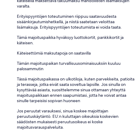
käteisellä maksettava takuumaksu mahdollisten lisämaksujen
varalta.
Erityispyyntöjen toteutuminen riippuu saatavuudesta
sisäänkirjautumishetkellä, ja niistä saatetaan veloittaa
lisämaksuja. Erityispyyntöjen toteutumista ei voida taata.
Tämä majoituspaikka hyväksyy luottokortit, pankkikortit ja
käteisen.
Käteisettömiä maksutapoja on saatavilla
Tämän majoituspaikan turvallisuusominaisuuksiin kuuluu
palosammutin
Tässä majoituspaikassa on ulkotiloja, kuten parvekkeita, patioita
ja terasseja, jotka eivät saata soveltua lapsille. Jos sinulla on
kysyttävää asiasta, suosittelemme sinua ottamaan yhteyttä
majoituspaikkaan ennen saapumistasi, jotta he voivat antaa
sinulle tarpeisiisi sopivan huoneen
Jos peruutat varauksesi, sinua koskee majoittajan
peruutuskäytäntö. EU:n kuluttajan oikeuksia koskevien
säädösten mukaisesti peruutusoikeus ei koske
majoitusvarauspalveluita.