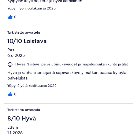
Kylpylän käyttöoikeus ja hyvä aamiainen.
Yöpyi 1 yön joulukuussa 2025
0
Tarkistettu arvostelu
10/10 Loistava
Pasi
6.6.2025
Hyvää: Siisteys, palvelut/mukavuudet ja majoituspaikan kunto ja tilat
Hyvä ja rauhallinen sijainti sopivan kävely matkan päässä kylpylä
palveluista
Yöpyi 2 yötä kesäkuussa 2025
0
Tarkistettu arvostelu
8/10 Hyvä
Edvin
1.1.2026