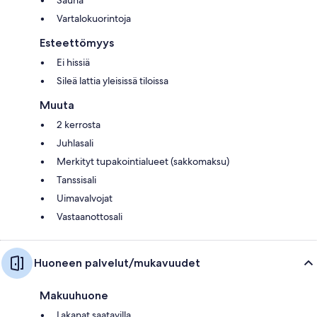
Sauna
Vartalokuorintoja
Esteettömyys
Ei hissiä
Sileä lattia yleisissä tiloissa
Muuta
2 kerrosta
Juhlasali
Merkityt tupakointialueet (sakkomaksu)
Tanssisali
Uimavalvojat
Vastaanottosali
Huoneen palvelut/mukavuudet
Makuuhuone
Lakanat saatavilla