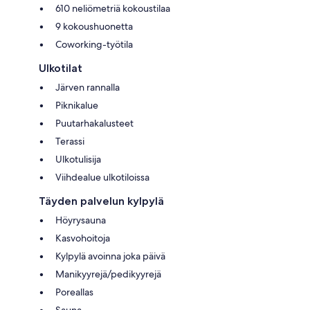
610 neliömetriä kokoustilaa
9 kokoushuonetta
Coworking-työtila
Ulkotilat
Järven rannalla
Piknikalue
Puutarhakalusteet
Terassi
Ulkotulisija
Viihdealue ulkotiloissa
Täyden palvelun kylpylä
Höyrysauna
Kasvohoitoja
Kylpylä avoinna joka päivä
Manikyyrejä/pedikyyrejä
Poreallas