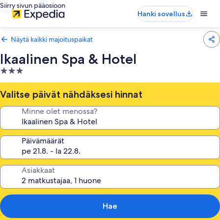
Siirry sivun pääosioon
Hanki sovellus
Näytä kaikki majoituspaikat
Ikaalinen Spa & Hotel
3.0
tähden
majoituspaikka
Valitse päivät nähdäksesi hinnat
Minne olet menossa?
Päivämäärät
Asiakkaat
Hae