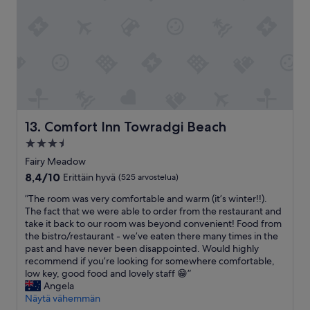
e
n
e
e
d
e
d
1
0
0
Comfort Inn Towradgi Beach
13. Comfort Inn Towradgi Beach
%
3.5
T
tähden
h
Fairy Meadow
e
majoituspaikka
8.4
8,4/10
Erittäin hyvä
(525 arvostelua)
l
kautta
i
”
”The room was very comfortable and warm (it’s winter!!).
10,
g
T
The fact that we were able to order from the restaurant and
Erittäin
h
h
take it back to our room was beyond convenient! Food from
hyvä,
t
e
the bistro/restaurant - we’ve eaten there many times in the
(525
s
r
past and have never been disappointed. Would highly
arvostelua)
o
o
recommend if you’re looking for somewhere comfortable,
u
o
low key, good food and lovely staff 😁”
t
m
Angela
s
w
Näytä vähemmän
i