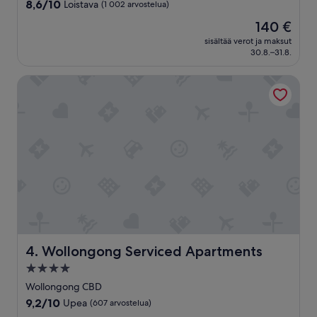
majoituspaikka
8.6
8,6/10
Loistava
(1 002 arvostelua)
h
kautta
e
Hinta
140 €
10,
a
on
Loistava,
sisältää verot ja maksut
t
140 €
30.8.–31.8.
(1 002
e
arvostelua)
d
Wollongong Serviced Apartments
p
o
o
l
,
c
l
e
a
n
r
o
o
m
Wollongong Serviced Apartments
4. Wollongong Serviced Apartments
s
4.0
a
tähden
n
Wollongong CBD
majoituspaikka
d
9.2
9,2/10
Upea
(607 arvostelua)
a
kautta