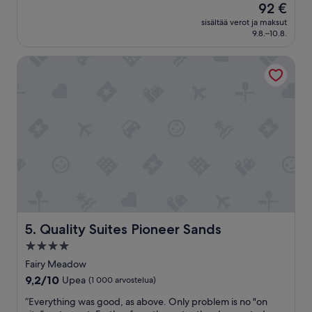
Hinta
92 €
g
10,
on
r
Upea,
sisältää verot ja maksut
92 €
e
9.8.–10.8.
(607
a
arvostelua)
t
Quality Suites Pioneer Sands
v
i
e
w
o
f
t
h
e
o
c
e
a
Quality Suites Pioneer Sands
5. Quality Suites Pioneer Sands
n
.
4.0
”
tähden
Fairy Meadow
majoituspaikka
9.2
9,2/10
Upea
(1 000 arvostelua)
kautta
”
”Everything was good, as above. Only problem is no "on
10,