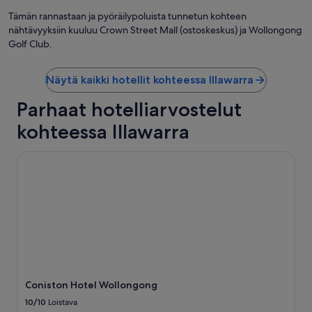
a
y
n
Tämän rannastaan ja pyöräilypoluista tunnetun kohteen
s
d
t
nähtävyyksiin kuuluu Crown Street Mall (ostoskeskus) ja Wollongong
t
a
Golf Club.
h
f
e
f
c
Näytä kaikki hotellit kohteessa Illawarra
😁
a
”
r
Parhaat hotelliarvostelut
p
kohteessa Illawarra
e
t
s
Coniston Hotel Wollongong
h
a
d
s
t
a
i
n
s
o
Coniston Hotel Wollongong
n
t
10/10
Loistava