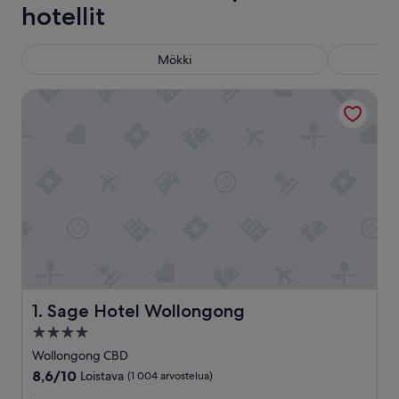
hotellit
Mökki
Sage Hotel Wollongong
Sage Hotel Wollongong
1. Sage Hotel Wollongong
4.0
tähden
Wollongong CBD
majoituspaikka
8.6
8,6/10
Loistava
(1 004 arvostelua)
kautta