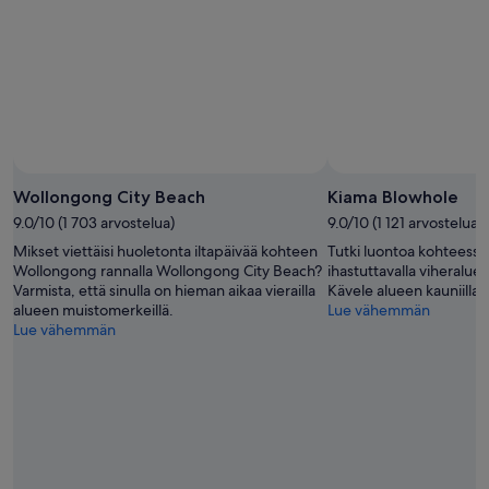
i
a
d
n
s
e
g
m
a
f
a
n
o
n
d
r
d
t
s
r
h
o
i
e
m
v
f
e
e
o
Wollongong City Beach
Kiama Blowhole
w
a
y
h
9.0/10 (1 703 arvostelua)
9.0/10 (1 121 arvostelua)
n
e
e
Mikset viettäisi huoletonta iltapäivää kohteen
Tutki luontoa kohteessa 
d
r
r
Wollongong rannalla Wollongong City Beach?
ihastuttavalla viheralue
W
w
e
Varmista, että sinulla on hieman aikaa vierailla
Kävele alueen kauniilla r
e
a
c
alueen muistomerkeillä.
Lue vähemmän
r
s
o
Lue vähemmän
r
n
m
i
i
f
b
c
o
e
e
r
a
b
t
c
u
a
h
t
b
.
t
l
”