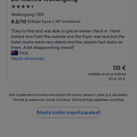
t
c
i
t
4.5
e
l
m
d
tähden
r
Wollongong CBD
e
e
o
f
majoituspaikka
a
s
8.2
8,2/10
o
Erittäin hyvä
(1 657 arvostelua)
r
n
i
kautta
r
i
”
”Easy to find and was able to get an earlier check in. Hotel
,
n
10,
.
d
E
looked nice from the outside and the foyer was nice but the
a
t
Erittäin
G
g
a
hotel rooms were very dated and the carpets had stains on
n
h
hyvä,
r
e
s
them. A bit disappointing overall”
d
e
(1 657
e
c
y
Vicki
t
p
arvostelua)
a
o
t
Näytä vähemmän
h
a
t
f
o
e
s
p
Hinta
115 €
f
f
t
t
a
on
e
sisältää verot ja maksut
i
o
a
r
115 €
30.8.–31.8.
e
n
w
n
k
t
d
e
d
i
e
a
l
h
n
Alin
Alin löytämämme hinta viimeisten 24 tunnin aikana 1 yölle ja 2 aikuiselle.
a
n
s
a
g
Hinnat ja saatavuus voivat muuttua. Muita ehtoja saatetaan soveltaa.
löytämämme
a
d
w
v
f
hinta
n
w
e
e
o
viimeisten
Näytä kaikki majoituspaikat
d
a
r
n
r
24
b
s
e
e
4
tunnin
i
a
f
v
x
aikana
s
b
l
e
4
1
c
l
u
r