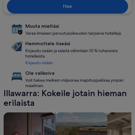
Hae
Muuta mieltäsi
Varaa ilmaisen peruutusoikeuden tarjoavia hotelleja.
Hemmottele itseäsi
Kirjaudu sisään ja säästä vähintään 10 % tuhansista
hotelleista.
Kirjaudu sisään
Ole valikoiva
Voit hakea melkein miljoonaa majoituspaikkaa ympäri
maailman.
Illawarra: Kokeile jotain hieman
erilaista
hae lemmikeille sopivia majoituspaikkoja
hae uima-altaalla varustettuja majoi
hae huoneist