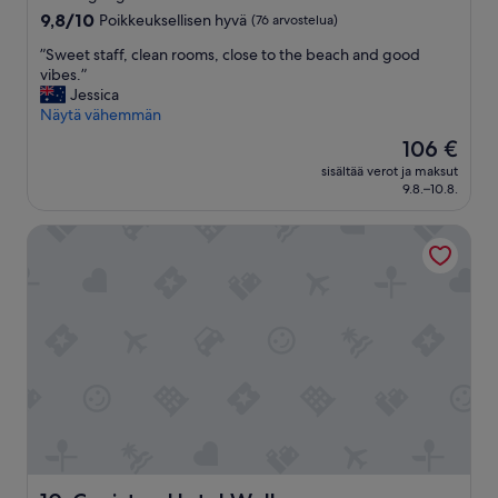
p
majoituspaikka
9.8
9,8/10
Poikkeuksellisen hyvä
(76 arvostelua)
r
kautta
o
”
”Sweet staff, clean rooms, close to the beach and good
10,
m
S
vibes.”
Poikkeuksellisen
o
w
Jessica
hyvä,
p
e
Näytä vähemmän
(76
i
e
arvostelua)
Hinta
106 €
c
t
on
s
sisältää verot ja maksut
s
106 €
9.8.–10.8.
o
t
f
a
t
Coniston Hotel Wollongong
f
h
f
e
,
f
c
r
l
o
e
n
a
t
n
o
r
f
o
b
o
u
m
i
s
l
,