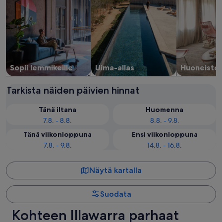
Sopii lemmikeille
Uima-allas
Huoneisto
Tarkista näiden päivien hinnat
Tänä iltana
Huomenna
7.8. - 8.8.
8.8. - 9.8.
Tänä viikonloppuna
Ensi viikonloppuna
7.8. - 9.8.
14.8. - 16.8.
Näytä kartalla
Suodata
Kohteen Illawarra parhaat