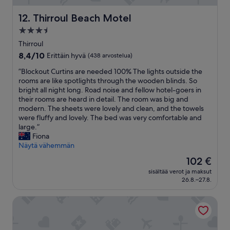
i
i
Thirroul Beach Motel
12. Thirroul Beach Motel
s
t
3.5
i
tähden
Thirroul
t
majoituspaikka
8.4
8,4/10
Erittäin hyvä
(438 arvostelua)
j
kautta
a
”
”Blockout Curtins are needed 100% The lights outside the
10,
p
B
rooms are like spotlights through the wooden blinds. So
Erittäin
u
l
bright all night long. Road noise and fellow hotel-goers in
hyvä,
h
o
their rooms are heard in detail. The room was big and
(438
t
c
modern. The sheets were lovely and clean, and the towels
arvostelua)
a
k
were fluffy and lovely. The bed was very comfortable and
a
o
large.”
t
u
Fiona
.
t
Näytä vähemmän
”
C
Hinta
102 €
u
on
sisältää verot ja maksut
r
102 €
26.8.–27.8.
t
i
Comfort Inn Towradgi Beach
n
s
a
r