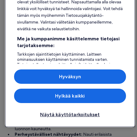
olevat yksilölliset tunnisteet. Napsauttamalla alla olevaa
a
viiva
l
linkkiä voit hyväksyä tai hallinnoida valintojasi. Voit tehdä
28.8.
l
4 tähden hotellit
3 tähden hot
tämän myös myöhemmin Tietosuojakäytäntö-
”
sivullamme. Valintasi välitetään kumppaneillemme,
eivätkä ne vaikuta selaustietoihin.
Me ja kumppanimme käsittelemme tietojasi
tarjotaksemme:
Tarkkojen sijaintitietojen käyttäminen. Laitteen
ominaisuuksien käyttäminen tunnistamista varten.
Tietojen tallentaminen laitteelle ja/tai laitteella olevien
4 tähden hotellit
3 tähden 
tietojen käyttö. Kohdennettu mainonta ja personoitu
20 majoituspaikkaa
43 majoitus
sisältö, mainonnan ja sisällön mittaus, yleisötutkimus ja
Hyväksyn
Illawarra: Lisätietoa
palvelujen kehittäminen.
Kumppanien (toimittajien) luettelo
Tärkeimmät syyt vierailla Illawarrassa
Hylkää kaikki
Upeat rannat:
Illawarrassa on kauniita rantoja
kristallinkirkkaine vesineen, jotka sopivat täydellisesti
rentoutumiseen ja vesiaktiviteetteihin.
Näytä käyttötarkoitukset
Maisemalliset vaellusreitit:
Tutustu virkistäviin vaelluksiin
pitkin maalauksellisia polkuja, jotka esittelevät alueen
luonnon kauneutta.
Perheystävälliset nähtävyydet:
Nauti erilaisista