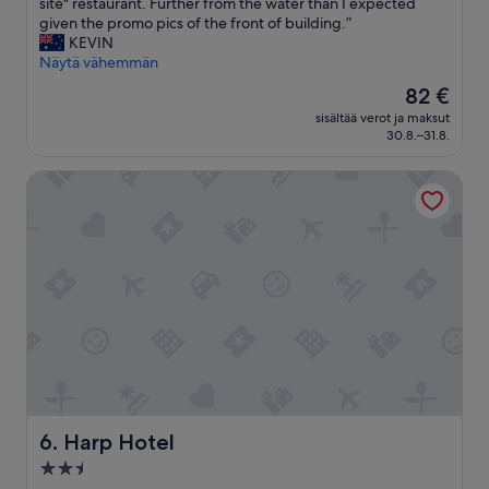
E
site" restaurant. Further from the water than I expected
Upea,
v
given the promo pics of the front of building.”
(1 000
e
KEVIN
arvostelua)
r
Näytä vähemmän
y
Hinta
82 €
t
on
sisältää verot ja maksut
h
82 €
30.8.–31.8.
i
n
Harp Hotel
g
w
a
s
g
o
o
d
,
a
s
a
b
o
Harp Hotel
6. Harp Hotel
v
2.5
e