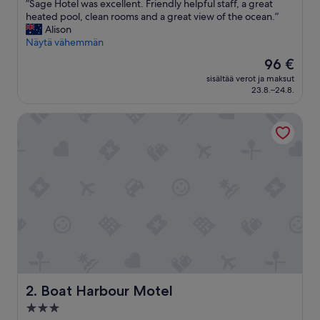
”
”Sage Hotel was excellent. Friendly helpful staff, a great
10,
S
heated pool, clean rooms and a great view of the ocean.”
Loistava,
a
Alison
(1 004
g
Näytä vähemmän
arvostelua)
e
Hinta
96 €
H
on
sisältää verot ja maksut
o
96 €
23.8.–24.8.
t
e
Boat Harbour Motel
l
w
a
s
e
x
c
e
l
l
e
n
t
.
Boat Harbour Motel
2. Boat Harbour Motel
F
3.0
r