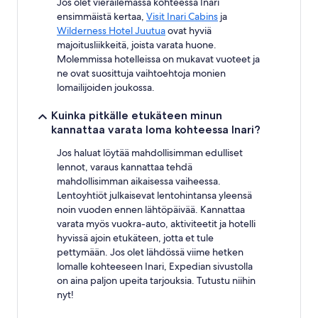
Jos olet vierailemassa kohteessa Inari
ensimmäistä kertaa,
Visit Inari Cabins
ja
Wilderness Hotel Juutua
ovat hyviä
majoitusliikkeitä, joista varata huone.
Molemmissa hotelleissa on mukavat vuoteet ja
ne ovat suosittuja vaihtoehtoja monien
lomailijoiden joukossa.
Kuinka pitkälle etukäteen minun
kannattaa varata loma kohteessa Inari?
Jos haluat löytää mahdollisimman edulliset
lennot, varaus kannattaa tehdä
mahdollisimman aikaisessa vaiheessa.
Lentoyhtiöt julkaisevat lentohintansa yleensä
noin vuoden ennen lähtöpäivää. Kannattaa
varata myös vuokra-auto, aktiviteetit ja hotelli
hyvissä ajoin etukäteen, jotta et tule
pettymään. Jos olet lähdössä viime hetken
lomalle kohteeseen Inari, Expedian sivustolla
on aina paljon upeita tarjouksia. Tutustu niihin
nyt!