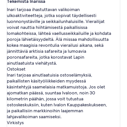
t
Tekemistä Inarissa
o
Inari tarjoaa ihastuttavan valikoiman
n
ulkoaktiviteetteja, jotka sopivat täydellisesti
v
luonnonystäville ja seikkailunhaluisille. Vierailijat
u
o
voivat nauttia hiihtämisestä paikallisissa
k
lomakohteissa, lähteä vaellusseikkailuille ja kohdata
r
poroja lähietäisyydeltä. Älä missaa mahdollisuutta
a
kokea maagisia revontulia vierailusi aikana, sekä
u
jännittäviä arktisia safareita ja lumoavia
s
poronsafareita, jotka korostavat Lapin
–
I
ainutlaatuista viehätystä.
n
Ostokset
a
Inari tarjoaa ainutlaatuisia ostoselämyksiä,
r
paikallisten käsityöliikkeiden myydessä
i
käsintehtyjä saamelaisia matkamuistoja. Jos olet
s
ajomatkan päässä, suuntaa Ivaloon, noin 30
i
v
kilometrin päähän, jossa voit tutustua
u
ostoskeskuksiin, kuten Ivalon Kauppakeskukseen,
n
ja paikallisiin markkinoihin laajemman
a
lahjavalikoiman saamiseksi.
v
Virkistys
a