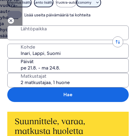
Majoitus lisätty
Lento lisätty
Vuokra-auto
Economy
vuokra-
auto
Lisää useita päivämääriä tai kohteita
yhdessä
ja
Lähtöpaikka
hyödynnä
säästöt
Kohde
Päivät
Matkustajat
Hae
Suunnittele, varaa,
matkusta huoletta