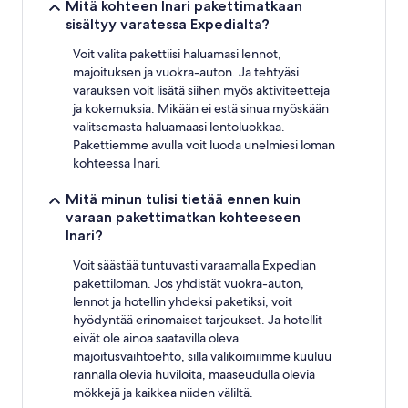
Mitä kohteen Inari pakettimatkaan
sisältyy varatessa Expedialta?
Voit valita pakettiisi haluamasi lennot,
majoituksen ja vuokra-auton. Ja tehtyäsi
varauksen voit lisätä siihen myös aktiviteetteja
ja kokemuksia. Mikään ei estä sinua myöskään
valitsemasta haluamaasi lentoluokkaa.
Pakettiemme avulla voit luoda unelmiesi loman
kohteessa Inari.
Mitä minun tulisi tietää ennen kuin
varaan pakettimatkan kohteeseen
Inari?
Voit säästää tuntuvasti varaamalla Expedian
pakettiloman. Jos yhdistät vuokra-auton,
lennot ja hotellin yhdeksi paketiksi, voit
hyödyntää erinomaiset tarjoukset. Ja hotellit
eivät ole ainoa saatavilla oleva
majoitusvaihtoehto, sillä valikoimiimme kuuluu
rannalla olevia huviloita, maaseudulla olevia
mökkejä ja kaikkea niiden väliltä.