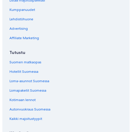
Listaa majoituspaikkasi
Kumppanuudet
Lehdistöhuone
Advertising
Affiliate Marketing
Tutustu
Suomen matkaopas
Hotellit Suomessa
Loma-asunnot Suomessa
Lomapaketit Suomessa
Kotimaan lennot
Autonvuokraus Suomessa
Kaikki majoitustyypit