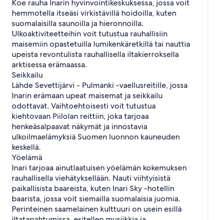
Koe rauha Inarin hyvinvointikeskuksessa, jossa voit
a
v
hemmotella itseäsi virkistävillä hoidoilla, kuten
a
suomalaisilla saunoilla ja hieronnoilla.
l
Ulkoaktiviteetteihin voit tutustua rauhallisiin
i
maisemiin opastetuilla lumikenkäretkillä tai nauttia
n
upeista revontulista rauhallisella iltakierroksella
k
arktisessa erämaassa.
k
i
Seikkailu
Lähde Sevettijärvi - Pulmanki -vaellusreitille, jossa
Inarin erämaan upeat maisemat ja seikkailu
odottavat. Vaihtoehtoisesti voit tutustua
kiehtovaan Piilolan reittiin, joka tarjoaa
henkeäsalpaavat näkymät ja innostavia
ulkoilmaelämyksiä Suomen luonnon kauneuden
keskellä.
Yöelämä
Inari tarjoaa ainutlaatuisen yöelämän kokemuksen
rauhallisella viehätyksellään. Nauti viihtyisistä
paikallisista baareista, kuten Inari Sky -hotellin
baarista, jossa voit siemailla suomalaisia juomia.
Perinteinen saamelainen kulttuuri on usein esillä
iltatapahtumissa, esitellen musiikkia ja