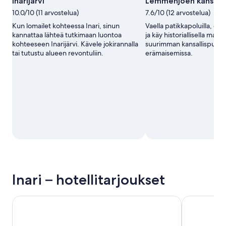
Inarijärvi
Lemmenjoen kansalli
valokuva:
10.0/10 (11 arvostelua)
7.6/10 (12 arvostelua)
Mike
Shetler
Kun lomailet kohteessa Inari, sinun
Vaella patikkapoluilla, osall
kannattaa lähteä tutkimaan luontoa
ja käy historiallisella maat
kohteeseen Inarijärvi. Kävele jokirannalla
suurimman kansallispuisto
tai tutustu alueen revontuliin.
erämaisemissa.
Inari – hotellitarjoukset
Wilderness Hotel Inari & Igloos
Wilderness 