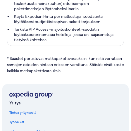
toukokuusta heinäkuuhun) edullisempien
pakettimatkojen löytämiseksi Inariin.
Käytä Expedian Hinta per matkustaja -suodatinta
löytääksesi budjettiisi sopivan pakettitarjouksen.
Tarkista VIP Access -majoituskohteet -suodatin
löytääksesi erinomaisia hotelleja, joissa on lisäjäsenetuja
tietyissä kohteissa.
* Säästöt perustuvat matkapakettivarauksiin, kun niitä verrataan
samojen osioiden hintaan erikseen varattuna. Säästöt eivät koske
kaikkia matkapakettivarauksia.
Yritys
Tietoa yrityksestä
Työpaikat