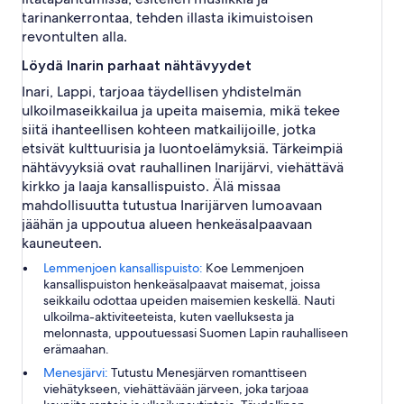
tarinankerrontaa, tehden illasta ikimuistoisen
revontulten alla.
Löydä Inarin parhaat nähtävyydet
Inari, Lappi, tarjoaa täydellisen yhdistelmän
ulkoilmaseikkailua ja upeita maisemia, mikä tekee
siitä ihanteellisen kohteen matkailijoille, jotka
etsivät kulttuurisia ja luontoelämyksiä. Tärkeimpiä
nähtävyyksiä ovat rauhallinen Inarijärvi, viehättävä
kirkko ja laaja kansallispuisto. Älä missaa
mahdollisuutta tutustua Inarijärven lumoavaan
jäähän ja uppoutua alueen henkeäsalpaavaan
kauneuteen.
Lemmenjoen kansallispuisto:
Koe Lemmenjoen
kansallispuiston henkeäsalpaavat maisemat, joissa
seikkailu odottaa upeiden maisemien keskellä. Nauti
ulkoilma-aktiviteeteista, kuten vaelluksesta ja
melonnasta, uppoutuessasi Suomen Lapin rauhalliseen
erämaahan.
Menesjärvi:
Tutustu Menesjärven romanttiseen
viehätykseen, viehättävään järveen, joka tarjoaa