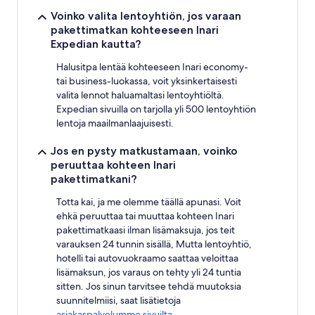
Voinko valita lentoyhtiön, jos varaan
pakettimatkan kohteeseen Inari
Expedian kautta?
Halusitpa lentää kohteeseen Inari economy-
tai business-luokassa, voit yksinkertaisesti
valita lennot haluamaltasi lentoyhtiöltä.
Expedian sivuilla on tarjolla yli 500 lentoyhtiön
lentoja maailmanlaajuisesti.
Jos en pysty matkustamaan, voinko
peruuttaa kohteen Inari
pakettimatkani?
Totta kai, ja me olemme täällä apunasi. Voit
ehkä peruuttaa tai muuttaa kohteen Inari
pakettimatkaasi ilman lisämaksuja, jos teit
varauksen 24 tunnin sisällä, Mutta lentoyhtiö,
hotelli tai autovuokraamo saattaa veloittaa
lisämaksun, jos varaus on tehty yli 24 tuntia
sitten. Jos sinun tarvitsee tehdä muutoksia
suunnitelmiisi, saat lisätietoja
asiakaspalvelumme sivuilta
.