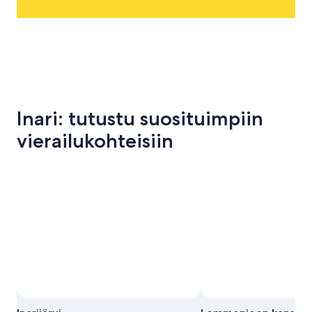
Inari: tutustu suosituimpiin
vierailukohteisiin
Valokuva: Mike Shetler
Tekijänoikeudeton