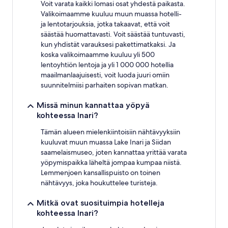
Voit varata kaikki lomasi osat yhdestä paikasta.
Valikoimaamme kuuluu muun muassa hotelli-
ja lentotarjouksia, jotka takaavat, että voit
säästää huomattavasti. Voit säästää tuntuvasti,
kun yhdistät varauksesi pakettimatkaksi. Ja
koska valikoimaamme kuuluu yli 500
lentoyhtiön lentoja ja yli 1 000 000 hotellia
maailmanlaajuisesti, voit luoda juuri omiin
suunnitelmiisi parhaiten sopivan matkan.
Missä minun kannattaa yöpyä
kohteessa Inari?
Tämän alueen mielenkiintoisiin nähtävyyksiin
kuuluvat muun muassa Lake Inari ja Siidan
saamelaismuseo, joten kannattaa yrittää varata
yöpymispaikka läheltä jompaa kumpaa niistä.
Lemmenjoen kansallispuisto on toinen
nähtävyys, joka houkuttelee turisteja.
Mitkä ovat suosituimpia hotelleja
kohteessa Inari?