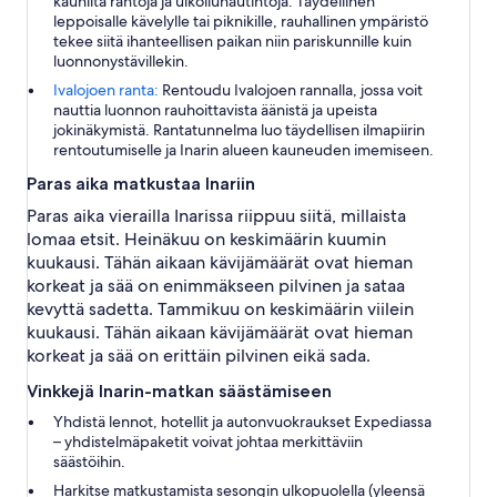
kauniita rantoja ja ulkoilunautintoja. Täydellinen
leppoisalle kävelylle tai piknikille, rauhallinen ympäristö
tekee siitä ihanteellisen paikan niin pariskunnille kuin
luonnonystävillekin.
Ivalojoen ranta:
Rentoudu Ivalojoen rannalla, jossa voit
nauttia luonnon rauhoittavista äänistä ja upeista
jokinäkymistä. Rantatunnelma luo täydellisen ilmapiirin
rentoutumiselle ja Inarin alueen kauneuden imemiseen.
Paras aika matkustaa Inariin
Paras aika vierailla Inarissa riippuu siitä, millaista
lomaa etsit. Heinäkuu on keskimäärin kuumin
kuukausi. Tähän aikaan kävijämäärät ovat hieman
korkeat ja sää on enimmäkseen pilvinen ja sataa
kevyttä sadetta. Tammikuu on keskimäärin viilein
kuukausi. Tähän aikaan kävijämäärät ovat hieman
korkeat ja sää on erittäin pilvinen eikä sada.
Vinkkejä Inarin-matkan säästämiseen
Yhdistä lennot, hotellit ja autonvuokraukset Expediassa
– yhdistelmäpaketit voivat johtaa merkittäviin
säästöihin.
Harkitse matkustamista sesongin ulkopuolella (yleensä