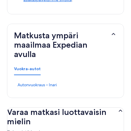
Matkusta ympäri
maailmaa Expedian
avulla
Vuokra-autot
K
Autonvuokraus – Inari
o
h
t
e
Varaa matkasi luottavaisin
e
n
mielin
A
u