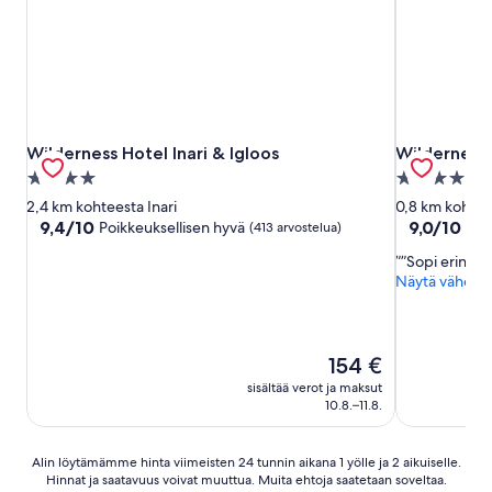
Wilderness Hotel Inari & Igloos
Wilderness 
Wilderness Hotel Inari & Igloos
Wilderness 
4.0
4.0
tähden
tähden
2,4 km kohteesta Inari
0,8 km kohtees
majoituspaikka
majoituspai
9.4
9.0
9,4/10
9,0/10
Poikkeuksellisen hyvä
Up
(413 arvostelua)
kautta
kautta
”Sopi erinoma
10,
10,
Näytä vähem
Poikkeuksellisen
Upea,
hyvä,
(419
(413
arvostelua)
arvostelua)
Hinta
154 €
on
sisältää verot ja maksut
154 €
10.8.–11.8.
Alin
Alin löytämämme hinta viimeisten 24 tunnin aikana 1 yölle ja 2 aikuiselle.
Hinnat ja saatavuus voivat muuttua. Muita ehtoja saatetaan soveltaa.
löytämämme