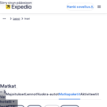
Siirry sivun pääosioon
Hanki sovellus
Lappi
Inari
Matkat
– Inari
Majoitukset
Lennot
Vuokra-autot
Matkapaketit
Aktiviteetit
Varaa
hotelli +
lento tai