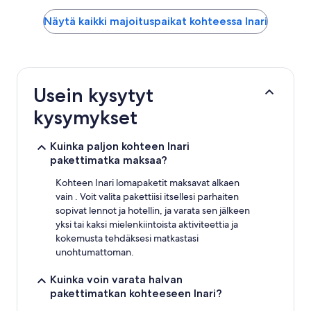
hinta
viimeisten
Näytä kaikki majoituspaikat kohteessa Inari
24
tunnin
aikana
1
yölle
Usein kysytyt
ja
2
kysymykset
aikuiselle.
Hinnat
ja
Kuinka paljon kohteen Inari
saatavuus
pakettimatka maksaa?
voivat
muuttua.
Kohteen Inari lomapaketit maksavat alkaen
Muita
vain . Voit valita pakettiisi itsellesi parhaiten
ehtoja
sopivat lennot ja hotellin, ja varata sen jälkeen
saatetaan
yksi tai kaksi mielenkiintoista aktiviteettia ja
soveltaa.
kokemusta tehdäksesi matkastasi
unohtumattoman.
Kuinka voin varata halvan
pakettimatkan kohteeseen Inari?