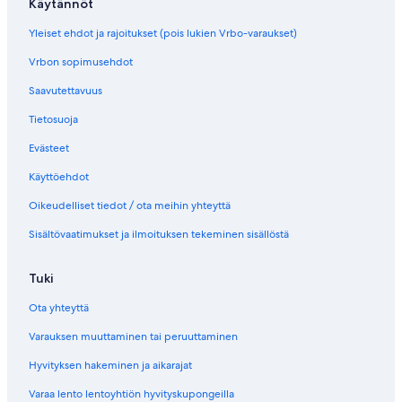
Käytännöt
Yleiset ehdot ja rajoitukset (pois lukien Vrbo-varaukset)
Vrbon sopimusehdot
Saavutettavuus
Tietosuoja
Evästeet
Käyttöehdot
Oikeudelliset tiedot / ota meihin yhteyttä
Sisältövaatimukset ja ilmoituksen tekeminen sisällöstä
Tuki
Ota yhteyttä
Varauksen muuttaminen tai peruuttaminen
Hyvityksen hakeminen ja aikarajat
Varaa lento lentoyhtiön hyvityskupongeilla