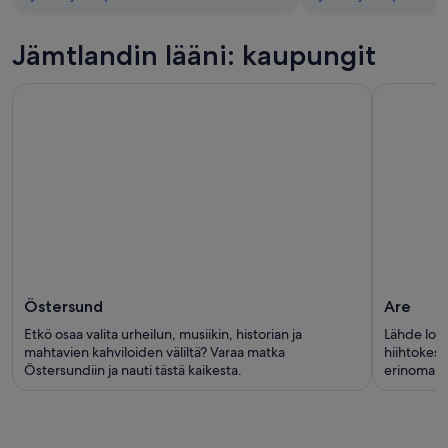
Jämtlandin lääni: kaupungit
Östersund
Are
Etkö osaa valita urheilun, musiikin, historian ja
Lähde lom
mahtavien kahviloiden väliltä? Varaa matka
hiihtokesk
Östersundiin ja nauti tästä kaikesta.
erinomais