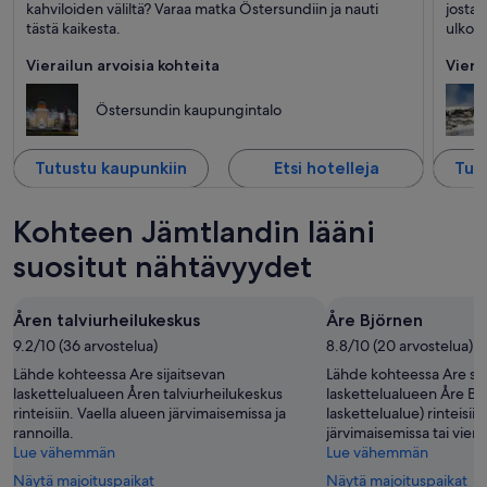
Puutarhat, Villieläimet ja Museot
Hiihto/
kahviloiden väliltä? Varaa matka Östersundiin ja nauti
josta 
tästä kaikesta.
ulkoi
Vierailun arvoisia kohteita
Viera
Östersundin kaupungintalo
Tutustu kaupunkiin
Etsi hotelleja
Tut
Kohteen Jämtlandin lääni
suositut nähtävyydet
Åren talviurheilukeskus
Åre Björnen
9.2/10 (36 arvostelua)
8.8/10 (20 arvostelua)
Lähde kohteessa Are sijaitsevan
Lähde kohteessa Are sij
laskettelualueen Åren talviurheilukeskus
laskettelualueen Åre Bj
rinteisiin. Vaella alueen järvimaisemissa ja
laskettelualue) rinteisiin
rannoilla.
järvimaisemissa tai viera
Lue vähemmän
Lue vähemmän
Näytä majoituspaikat
Näytä majoituspaikat