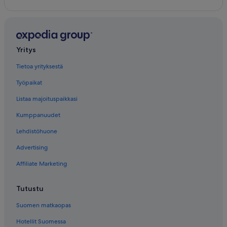
Majatalot – Vemdalen
Yritys
Tietoa yrityksestä
Työpaikat
Listaa majoituspaikkasi
Kumppanuudet
Lehdistöhuone
Advertising
Affiliate Marketing
Tutustu
Suomen matkaopas
Hotellit Suomessa