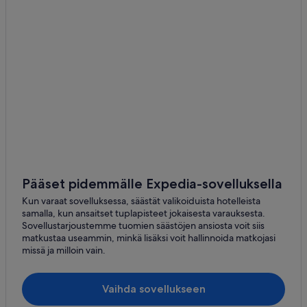
Hotellit – Bruksvallarna
Hotellit – Hissmofors
Independent – Hotellit – Hoting
Aamiaismajoitukset – Jarpen
Hotellit – Lofsdalen
Karavaanialueet – Östersund
Hotellit uima-altaalla kohteessa Östersund
Kylpylähotellit kohteessa Östersund
Lomamajat – Östersund
Pääset pidemmälle Expedia-sovelluksella
Pensionaatit – Östersund
Kun varaat sovelluksessa, säästät valikoiduista hotelleista
samalla, kun ansaitset tuplapisteet jokaisesta varauksesta.
Yksityiset loma-asunnot – Östersund
Sovellustarjoustemme tuomien säästöjen ansiosta voit siis
matkustaa useammin, minkä lisäksi voit hallinnoida matkojasi
Mökit – Trillevallen
missä ja milloin vain.
Hotellit – Valsjöbyn
Lemmikkieläimille sopivat hotellit kohteessa Vemdalen
Vaihda sovellukseen
Lomamajat – Vemdalen