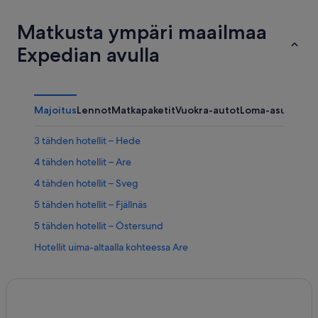
Matkusta ympäri maailmaa
Expedian avulla
Majoitus
Lennot
Matkapaketit
Vuokra-autot
Loma-asunnot
3 tähden hotellit – Hede
4 tähden hotellit – Are
4 tähden hotellit – Sveg
5 tähden hotellit – Fjällnäs
5 tähden hotellit – Östersund
Hotellit uima-altaalla kohteessa Are
Romanttiset hotellit kohteessa Are
Mökit – Are
Hotellit – Bracke