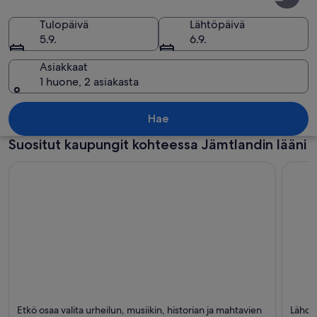
lääni
Tulopäivä
Lähtöpäivä
5.9.
6.9.
Asiakkaat
1 huone, 2 asiakasta
Jäinen järvi, jonka ympärillä on tiheä,
Hae
Suositut kaupungit kohteessa Jämtlandin lääni
Östersund
Are
Etkö osaa valita urheilun, musiikin, historian ja mahtavien
Lähde