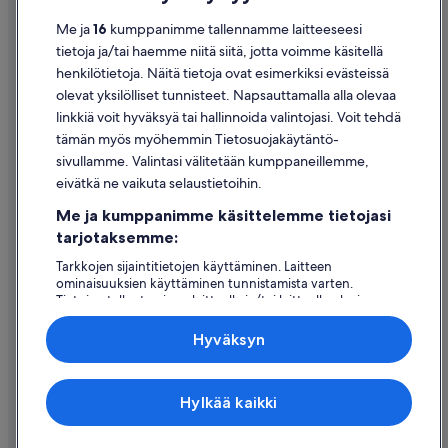
Tietosuoja
Me ja
16
kumppanimme tallennamme laitteeseesi
Evästeet
tietoja ja/tai haemme niitä siitä, jotta voimme käsitellä
henkilötietoja. Näitä tietoja ovat esimerkiksi evästeissä
Käyttöehdot
olevat yksilölliset tunnisteet. Napsauttamalla alla olevaa
Oikeudelliset tiedot / ota meihin yhteyttä
linkkiä voit hyväksyä tai hallinnoida valintojasi. Voit tehdä
tämän myös myöhemmin Tietosuojakäytäntö-
Sisältövaatimukset ja ilmoituksen tekeminen sisällöstä
sivullamme. Valintasi välitetään kumppaneillemme,
eivätkä ne vaikuta selaustietoihin.
Tuki
Me ja kumppanimme käsittelemme tietojasi
Ota yhteyttä
tarjotaksemme:
Varauksen muuttaminen tai peruuttaminen
Tarkkojen sijaintitietojen käyttäminen. Laitteen
ominaisuuksien käyttäminen tunnistamista varten.
Hyvityksen hakeminen ja aikarajat
Tietojen tallentaminen laitteelle ja/tai laitteella olevien
tietojen käyttö. Kohdennettu mainonta ja personoitu
Varaa lento lentoyhtiön hyvityskupongeilla
sisältö, mainonnan ja sisällön mittaus, yleisötutkimus ja
Hyväksyn
palvelujen kehittäminen.
Kansainväliset matka-asiakirjat
Kumppanien (toimittajien) luettelo
Expedia Inc. ei ole vastuussa ulkoisten sivustojen sisällöstä.
Hylkää kaikki
© 2026 Expedia, Inc., Expedia Groupin yritys. Kaikki oikeudet
pidätetään. Expedia ja Expedia-logo ovat Expedia, Inc.:n tavaramerkkejä
tai rekisteröityjä tavaramerkkejä.