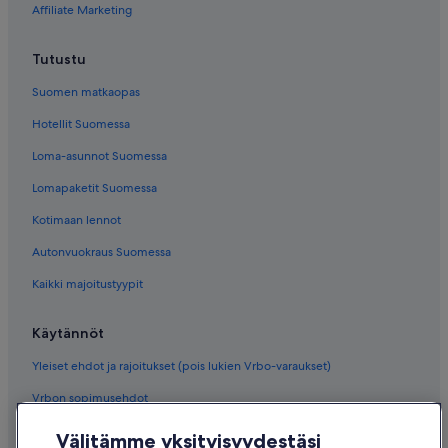
Affiliate Marketing
Tutustu
Suomen matkaopas
Hotellit Suomessa
Loma-asunnot Suomessa
Lomapaketit Suomessa
Kotimaan lennot
Autonvuokraus Suomessa
Kaikki majoitustyypit
Käytännöt
Yleiset ehdot ja rajoitukset (pois lukien Vrbo-varaukset)
Vrbon sopimusehdot
Saavutettavuus
Välitämme yksityisyydestäsi