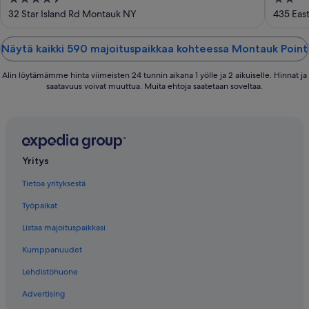
out
out
32 Star Island Rd Montauk NY
435 Eas
of
of
5
5
Näytä kaikki 590 majoituspaikkaa kohteessa Montauk Point
Alin löytämämme hinta viimeisten 24 tunnin aikana 1 yölle ja 2 aikuiselle. Hinnat ja
saatavuus voivat muuttua. Muita ehtoja saatetaan soveltaa.
Yritys
Tietoa yrityksestä
Työpaikat
Listaa majoituspaikkasi
Kumppanuudet
Lehdistöhuone
Advertising