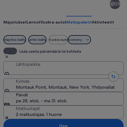
25
Point
Majoitukset
Lennot
Vuokra-autot
Matkapaketit
Aktiviteetit
Majoitus lisätty
Lento lisätty
Vuokra-auto
Economy
Kivikkoinen ranta, jossa on majakka, va
Lisää useita päivämääriä tai kohteita
Lähtöpaikka
Kohde
Montauk Point, Montauk, New York, Yhdysvallat
Päivät
pe 28. elok. - ma 31. elok.
Matkustajat
2 matkustajaa, 1 huone
Hae