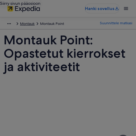
Siirry sivun pääosioon
Hanki sovellus
Suunnittele matkasi
Montauk
Montauk Point
Montauk Point:
Opastetut kierrokset
ja aktiviteetit
Kuvia
kohteesta
Montauk