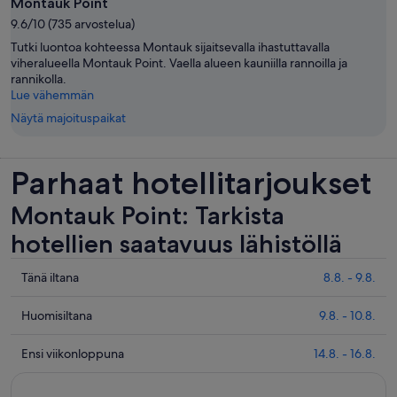
Montauk Point
9.6/10 (735 arvostelua)
Tutki luontoa kohteessa Montauk sijaitsevalla ihastuttavalla
viheralueella Montauk Point. Vaella alueen kauniilla rannoilla ja
rannikolla.
Lue vähemmän
Näytä majoituspaikat
Parhaat hotellitarjoukset
Montauk Point: Tarkista
hotellien saatavuus lähistöllä
Tarkista
Tänä iltana
8.8. - 9.8.
hinnat
lähellä
Tarkista
Huomisiltana
9.8. - 10.8.
kohdetta
hinnat
Montauk
lähellä
Tarkista
Ensi viikonloppuna
14.8. - 16.8.
Point
kohdetta
hinnat
täksi
Montauk
lähellä