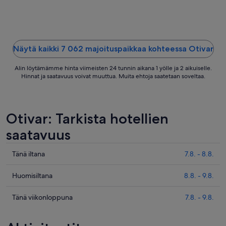
Näytä kaikki 7 062 majoituspaikkaa kohteessa Otivar
Alin löytämämme hinta viimeisten 24 tunnin aikana 1 yölle ja 2 aikuiselle.
Hinnat ja saatavuus voivat muuttua. Muita ehtoja saatetaan soveltaa.
Otivar: Tarkista hotellien
saatavuus
Tarkista
Tänä iltana
7.8. - 8.8.
kohteen
Otivar
Tarkista
Huomisiltana
8.8. - 9.8.
hinnat
kohteen
täksi
Otivar
Tarkista
Tänä viikonloppuna
7.8. - 9.8.
illaksi
hinnat
kohteen
eli
huomisillaksi
Otivar