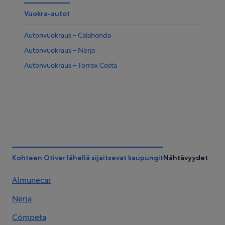
Vuokra-autot
Autonvuokraus – Calahonda
Autonvuokraus – Nerja
Autonvuokraus – Torrox Costa
Kohteen Otivar lähellä sijaitsevat kaupungit
Nähtävyydet
Almunecar
Nerja
Cómpeta