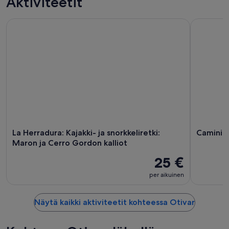
Aktiviteetit
7.8.
eli
hinnat
-
8.8.
täksi
La Herradura: Kajakki- ja snorkkeliretki: Maron ja Cerro Gord
Caminito de
8.8.
-
viikonlopuksi
9.8.
eli
7.8.
-
9.8.
La Herradura: Kajakki- ja snorkkeliretki:
Caminito
Maron ja Cerro Gordon kalliot
25 €
per aikuinen
Näytä kaikki aktiviteetit kohteessa Otivar