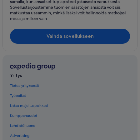
samalla, kun ansaitset tuplapisteet jokaisesta varauksesta.
Sovellustarjoustemme tuomien säästöjen ansiosta voit siis
matkustaa useammin, minkä lisäksi voit hallinnoida matkojasi
missä ja milloin vain.
Vaihda sovellukseen
Yritys
Tietoa yrityksestä
Työpaikat
Listaa majoituspaikkasi
Kumppanuudet
Lehdistöhuone
Advertising