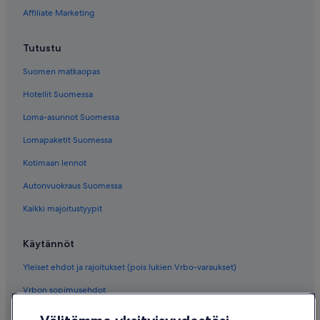
Affiliate Marketing
Tutustu
Suomen matkaopas
Hotellit Suomessa
Loma-asunnot Suomessa
Lomapaketit Suomessa
Kotimaan lennot
Autonvuokraus Suomessa
Kaikki majoitustyypit
Käytännöt
Yleiset ehdot ja rajoitukset (pois lukien Vrbo-varaukset)
Vrbon sopimusehdot
Saavutettavuus