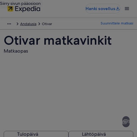
Siirry sivun pääosioon
Hanki sovellus
Suunnittele matkasi
Andalusia
Otivar
Otivar matkavinkit
Matkaopas
Kuvia
kohteesta
Otivar
1
Tulopäivä
Lähtöpäivä