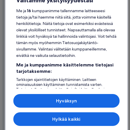
Välitämme yksityisyydestäsi
Tietosuoja
Me ja
16
kumppanimme tallennamme laitteeseesi
Evästeet
tietoja ja/tai haemme niitä siitä, jotta voimme käsitellä
henkilötietoja. Näitä tietoja ovat esimerkiksi evästeissä
Käyttöehdot
olevat yksilölliset tunnisteet. Napsauttamalla alla olevaa
Oikeudelliset tiedot / ota meihin yhteyttä
linkkiä voit hyväksyä tai hallinnoida valintojasi. Voit tehdä
tämän myös myöhemmin Tietosuojakäytäntö-
Sisältövaatimukset ja ilmoituksen tekeminen sisällöstä
sivullamme. Valintasi välitetään kumppaneillemme,
eivätkä ne vaikuta selaustietoihin.
Tuki
Me ja kumppanimme käsittelemme tietojasi
Ota yhteyttä
tarjotaksemme:
Varauksen muuttaminen tai peruuttaminen
Tarkkojen sijaintitietojen käyttäminen. Laitteen
ominaisuuksien käyttäminen tunnistamista varten.
Hyvityksen hakeminen ja aikarajat
Tietojen tallentaminen laitteelle ja/tai laitteella olevien
tietojen käyttö. Kohdennettu mainonta ja personoitu
Varaa lento lentoyhtiön hyvityskupongeilla
sisältö, mainonnan ja sisällön mittaus, yleisötutkimus ja
Hyväksyn
palvelujen kehittäminen.
Kansainväliset matka-asiakirjat
Kumppanien (toimittajien) luettelo
Expedia Inc. ei ole vastuussa ulkoisten sivustojen sisällöstä.
Hylkää kaikki
© 2026 Expedia, Inc., Expedia Groupin yritys. Kaikki oikeudet
pidätetään. Expedia ja Expedia-logo ovat Expedia, Inc.:n tavaramerkkejä