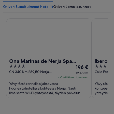
Otivar: Suosituimmat hotellit
Otivar: Loma-asunnot
Ona Marinas de Nerja Spa Resort
Iberostar W
Ona Marinas de Nerja Spa
Iberost
4
Hinta
4
Resort
196 €
out
on
out
CN 340 Km 289,50 Nerja
Calle Ferrar
30.8.–31.8.
Malaga
Malaga
of
196 €
of
sisältää verot ja maksut
5
per
5
Yövy tässä rannalla sijaitsevassa
Yövy tässä ra
yö
huoneistohotellissa kohteessa Nerja. Nauti
kohteessa To
ilmaisesta Wi-Fi-yhteydestä, täyden palvelun
ajalle
yhteydestä, 
kylpylästä ja rannasta. Asiakkaamme ...
baarista/lo
30.8.
viiva
31.8.