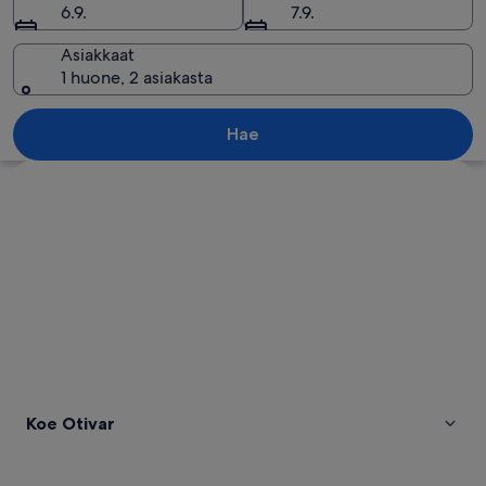
6.9.
7.9.
Asiakkaat
1 huone, 2 asiakasta
Moottoripyörä on pysäköitynä tien var
Hae
Tarkastele karttaa
Koe Otivar