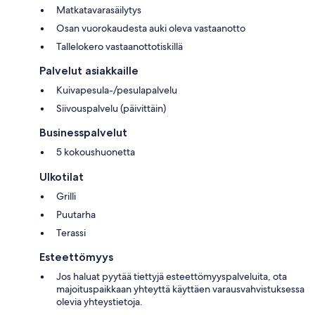
Matkatavarasäilytys
Osan vuorokaudesta auki oleva vastaanotto
Tallelokero vastaanottotiskillä
Palvelut asiakkaille
Kuivapesula-/pesulapalvelu
Siivouspalvelu (päivittäin)
Businesspalvelut
5 kokoushuonetta
Ulkotilat
Grilli
Puutarha
Terassi
Esteettömyys
Jos haluat pyytää tiettyjä esteettömyyspalveluita, ota
majoituspaikkaan yhteyttä käyttäen varausvahvistuksessa
olevia yhteystietoja.