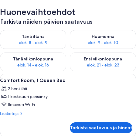
Huonevaihtoehdot
Tarkista näiden päivien saatavuus
Tarkista tämän illan saatavuus elok. 8 - elok. 9
Tarkista huomisen saatavuus el
Tänä iltana
Huomenna
elok. 8 - elok. 9
elok. 9 - elok. 10
Tarkista tämän viikonlopun saatavuus elok. 14 - elok. 16
Tarkista ensi viikonlopun saata
Tänä viikonloppuna
Ensi viikonloppuna
elok. 14 - elok. 16
elok. 21 - elok. 23
Avaa
Hotellihuone, jossa on sänky, yöpöytä, 
12
Comfort Room, 1 Queen Bed
kaikki
2 henkilöä
huonetyypin
1 keskisuuri parisänky
Comfort
Room,
Ilmainen Wi-Fi
1
Lisätietoja
Lisätietoja
Queen
huoneesta
Comfort
Bed
Tarkista saatavuus ja hinnat
Room,
kuvat
1