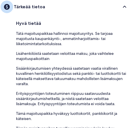
Tärkeää tietoa
Hyvä tietää
Tätä majoituspaikkaa hallinnoi majoitusyritys. Se tarjoaa
majoitusta kaupankäynti-, ammatinharjoittamis- tai
liiketoimintatarkoituksissa.
Lisähenkilöistä saatetaan veloittaa maksu, joka vaihtelee
majoituspaikoittain
Sisäänkirjautumisen yhteydessä saatetaan vaatia virallinen
kuvallinen henkilöllisyystodistus sekä pankki- tai luottokortti tai
käteisellä maksettava takuumaksu mahdollisten lisämaksujen
varalta.
Erityispyyntöjen toteutuminen riippuu saatavuudesta
sisäänkirjautumishetkellä, ja niistä saatetaan veloittaa
lisämaksuja. Erityispyyntöjen toteutumista ei voida taata.
Tämä majoituspaikka hyväksyy luottokortit, pankkikortit ja
käteisen.