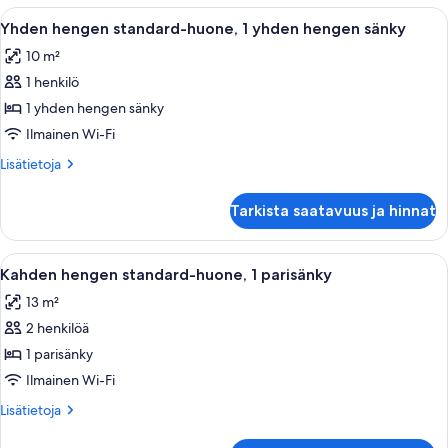
kuvat
1
Avaa
Hotellihuoneessa on sänky, työpöytä ja
6
Double
Yhden hengen standard-huone, 1 yhden hengen sänky
kaikki
Bed
10 m²
huonetyypin
1 henkilö
Yhden
hengen
1 yhden hengen sänky
standard-
Ilmainen Wi-Fi
huone,
Lisätietoja
Lisätietoja
1
huoneesta
yhden
Yhden
Tarkista saatavuus ja hinnat
hengen
hengen
standard-
sänky
huone,
Avaa
Kahden hengen standard-huone, 1 paris
kuvat
12
1
Kahden hengen standard-huone, 1 parisänky
kaikki
yhden
13 m²
hengen
huonetyypin
sänky
2 henkilöä
Kahden
hengen
1 parisänky
standard-
Ilmainen Wi-Fi
huone,
Lisätietoja
Lisätietoja
1
huoneesta
parisänky
Kahden