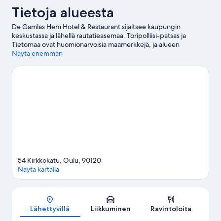
Tietoja alueesta
De Gamlas Hem Hotel & Restaurant sijaitsee kaupungin
keskustassa ja lähellä rautatieasemaa. Toripolliisi-patsas ja
Tietomaa ovat huomionarvoisia maamerkkejä, ja alueen
luonnonkauneuteen voi tutustua kohteissa Oulun kauppatori ja
Näytä enemmän
Oulun uimaranta. Haluatko osallistua johonkin tapahtumaan tai
käydä matsissa vierailusi aikana? Tarkista kohteiden Oulun
Energia-areena ja Raatin stadion tapahtumakalenterit.
Vieraile
matkaoppaassamme kohteeseen Oulu
54 Kirkkokatu, Oulu, 90120
Näytä kartalla
Kartta
Lähettyvillä
Liikkuminen
Ravintoloita