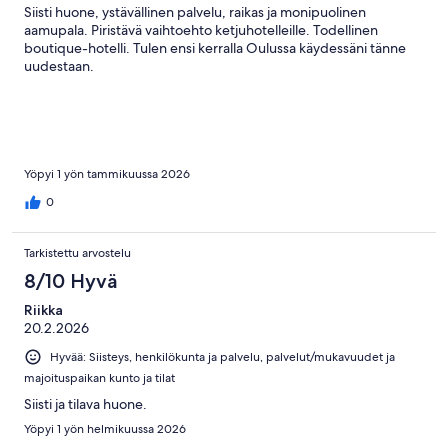
Siisti huone, ystävällinen palvelu, raikas ja monipuolinen
aamupala. Piristävä vaihtoehto ketjuhotelleille. Todellinen
boutique-hotelli. Tulen ensi kerralla Oulussa käydessäni tänne
uudestaan.
Yöpyi 1 yön tammikuussa 2026
0
Tarkistettu arvostelu
8/10 Hyvä
Riikka
20.2.2026
Hyvää: Siisteys, henkilökunta ja palvelu, palvelut/mukavuudet ja
majoituspaikan kunto ja tilat
Siisti ja tilava huone.
Yöpyi 1 yön helmikuussa 2026