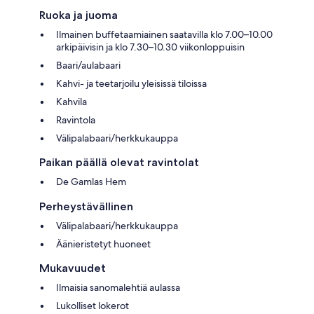
Ruoka ja juoma
Ilmainen buffetaamiainen saatavilla klo 7.00–10.00
arkipäivisin ja klo 7.30–10.30 viikonloppuisin
Baari/aulabaari
Kahvi- ja teetarjoilu yleisissä tiloissa
Kahvila
Ravintola
Välipalabaari/herkkukauppa
Paikan päällä olevat ravintolat
De Gamlas Hem
Perheystävällinen
Välipalabaari/herkkukauppa
Äänieristetyt huoneet
Mukavuudet
Ilmaisia sanomalehtiä aulassa
Lukolliset lokerot