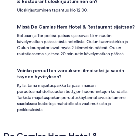
& Restaurant uloskirjautuminen on?
Uloskirjautuminen tapahtuu klo 12.00.
Missä De Gamlas Hem Hotel & Restaurant sijaitsee?
Rotuaari ja Toripolliisi-patsas sijaitsevat 15 minuutin
kävelymatkan päässä tästä hotellista. Oulun tuomiokirkko ja
Oulun kauppatori ovat myös 2 kilometrin päässä. Oulun
rautatieasema sijaitsee 20 minuutin kävelymatkan päässä.
Voinko peruuttaa varaukseni ilmaiseksi ja saada
täyden hyvityksen?
Kyllä, tämä majoituspaikka tarjoaa ilmaisen
peruutusmahdollisuuden tiettyjen huonehintojen kohdalla.
Tarkista majoituspaikan peruutuskäytännöt sivustoltamme
saadaksesi lisätietoja mahdollisista vaatimuksista ja
poikkeuksista.
Arvostelut
De Gamlas Hem Hotel &