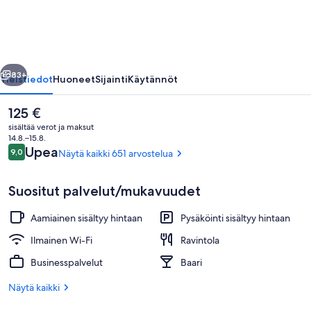
&
Restaurant
valokuvagalleria
llinen
Seuraava
83+
Yleistiedot
Huoneet
Sijainti
Käytännöt
Nykyinen
125 €
hinta
sisältää verot ja maksut
on
14.8.–15.8.
125 €
Arvostelut
Upea
9,0
Näytä kaikki 651 arvostelua
9,0 kautta 10.
Suositut palvelut/mukavuudet
Aamiainen sisältyy hintaan
Pysäköinti sisältyy hintaan
Kahden hengen standard-huone, 1 paris
Ilmainen Wi-Fi
Ravintola
Businesspalvelut
Baari
Näytä kaikki