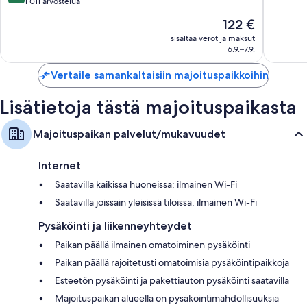
kautta
1 011 arvostelua
Erittäin
10,
hyvä,
Hinta
122 €
Loistava,
922
on
1 011
sisältää verot ja maksut
arvostel
122 €
6.9.–7.9.
arvostelua
Vertaile samankaltaisiin majoituspaikkoihin
Lisätietoja tästä majoituspaikasta
Majoituspaikan palvelut/mukavuudet
Internet
Saatavilla kaikissa huoneissa: ilmainen Wi-Fi
Saatavilla joissain yleisissä tiloissa: ilmainen Wi-Fi
Pysäköinti ja liikenneyhteydet
Paikan päällä ilmainen omatoiminen pysäköinti
Paikan päällä rajoitetusti omatoimisia pysäköintipaikkoja
Esteetön pysäköinti ja pakettiauton pysäköinti saatavilla
Majoituspaikan alueella on pysäköintimahdollisuuksia