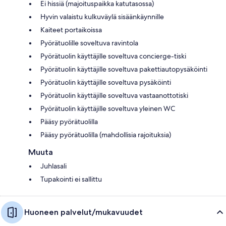
Ei hissiä (majoituspaikka katutasossa)
Hyvin valaistu kulkuväylä sisäänkäynnille
Kaiteet portaikoissa
Pyörätuolille soveltuva ravintola
Pyörätuolin käyttäjille soveltuva concierge-tiski
Pyörätuolin käyttäjille soveltuva pakettiautopysäköinti
Pyörätuolin käyttäjille soveltuva pysäköinti
Pyörätuolin käyttäjille soveltuva vastaanottotiski
Pyörätuolin käyttäjille soveltuva yleinen WC
Pääsy pyörätuolilla
Pääsy pyörätuolilla (mahdollisia rajoituksia)
Muuta
Juhlasali
Tupakointi ei sallittu
Huoneen palvelut/mukavuudet