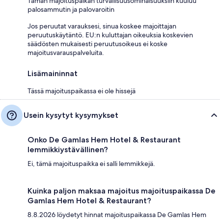
Tämän majoituspaikan turvallisuusominaisuuksiin kuuluu
palosammutin ja palovaroitin
Jos peruutat varauksesi, sinua koskee majoittajan
peruutuskäytäntö. EU:n kuluttajan oikeuksia koskevien
säädösten mukaisesti peruutusoikeus ei koske
majoitusvarauspalveluita.
Lisämaininnat
Tässä majoituspaikassa ei ole hissejä
Usein kysytyt kysymykset
Onko De Gamlas Hem Hotel & Restaurant
lemmikkiystävällinen?
Ei, tämä majoituspaikka ei salli lemmikkejä.
Kuinka paljon maksaa majoitus majoituspaikassa De
Gamlas Hem Hotel & Restaurant?
8.8.2026 löydetyt hinnat majoituspaikassa De Gamlas Hem