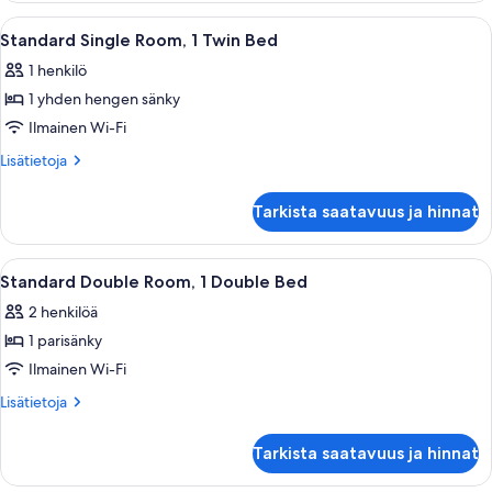
Queen
Avaa
Hotellihuone, jossa on sänky, työpöytä 
6
Bed
Standard Single Room, 1 Twin Bed
kaikki
1 henkilö
huonetyypin
1 yhden hengen sänky
Standard
Single
Ilmainen Wi-Fi
Room,
Lisätietoja
Lisätietoja
1
huoneesta
Standard
Twin
Tarkista saatavuus ja hinnat
Single
Bed
Room,
kuvat
1
Avaa
Makuuhuone, jossa on sänky, kaksi kuvi
7
Twin
Standard Double Room, 1 Double Bed
kaikki
Bed
2 henkilöä
huonetyypin
1 parisänky
Standard
Double
Ilmainen Wi-Fi
Room,
Lisätietoja
Lisätietoja
1
huoneesta
Standard
Double
Tarkista saatavuus ja hinnat
Double
Bed
Room,