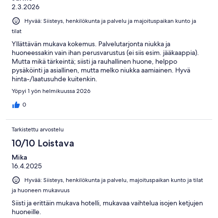
2.3.2026
Hyvää: Siisteys, henkilökunta ja palvelu ja majoituspaikan kunto ja
tilat
Yllättävän mukava kokemus. Palvelutarjonta niukka ja
huoneessakin vain ihan perusvarustus (ei siis esim. jääkaappia).
Mutta mikä tärkeintä; siisti ja rauhallinen huone, helppo
pysäköinti ja asiallinen, mutta melko niukka aamiainen. Hyvä
hinta-/laatusuhde kuitenkin.
Yöpyi 1 yön helmikuussa 2026
0
Tarkistettu arvostelu
10/10 Loistava
Mika
16.4.2025
Hyvää: Siisteys, henkilökunta ja palvelu, majoituspaikan kunto ja tilat
ja huoneen mukavuus
Siisti ja erittäin mukava hotelli, mukavaa vaihtelua isojen ketjujen
huoneille.