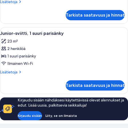
1
Lisätietoja
Lisätietoja
keskisuuri
huoneesta
Standard-
parisänky
Tarkista saatavuus ja hinnat
huone,
kuvat
1
keskisuuri
Avaa
Makuuhuoneessa on suuri sänky, puine
8
parisänky
Junior-sviitti, 1 suuri parisänky
kaikki
23 m²
huonetyypin
2 henkilöä
Junior-
sviitti,
1 suuri parisänky
1
Ilmainen Wi-Fi
suuri
Lisätietoja
Lisätietoja
parisänky
huoneesta
kuvat
Junior-
Tarkista saatavuus ja hinnat
sviitti,
1
suuri
Kirjaudu sisään nähdäksesi käytettävissä olevat alennukset ja
parisänky
edut. Lisää uusia, palkitsevia seikkailuja!
Kirjaudu sisään
Liity, se on ilmaista