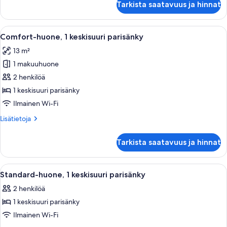
Tarkista saatavuus ja hinnat
hengen
kuvat
standard-
huone,
Avaa
Siististi pedattu sänky, jossa on harmaa
12
1
Comfort-huone, 1 keskisuuri parisänky
kaikki
parisänky
13 m²
huonetyypin
1 makuuhuone
Comfort-
huone,
2 henkilöä
1
1 keskisuuri parisänky
keskisuuri
Ilmainen Wi-Fi
parisänky
Lisätietoja
Lisätietoja
kuvat
huoneesta
Comfort-
Tarkista saatavuus ja hinnat
huone,
1
keskisuuri
Avaa
Hotellihuone, jossa on sänky, yöpöytä,
14
parisänky
Standard-huone, 1 keskisuuri parisänky
kaikki
2 henkilöä
huonetyypin
1 keskisuuri parisänky
Standard-
huone,
Ilmainen Wi-Fi