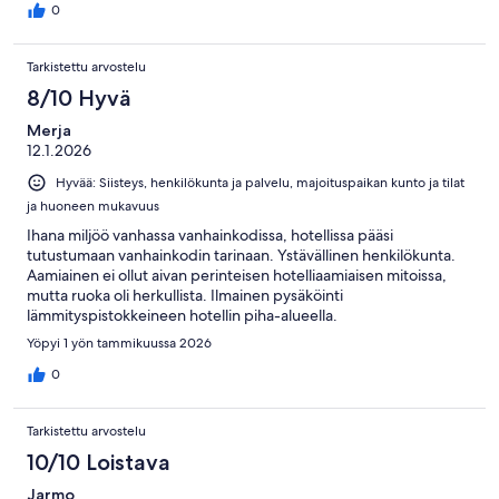
0
Tarkistettu arvostelu
8/10 Hyvä
Merja
12.1.2026
Hyvää: Siisteys, henkilökunta ja palvelu, majoituspaikan kunto ja tilat
ja huoneen mukavuus
Ihana miljöö vanhassa vanhainkodissa, hotellissa pääsi
tutustumaan vanhainkodin tarinaan. Ystävällinen henkilökunta.
Aamiainen ei ollut aivan perinteisen hotelliaamiaisen mitoissa,
mutta ruoka oli herkullista. Ilmainen pysäköinti
lämmityspistokkeineen hotellin piha-alueella.
Yöpyi 1 yön tammikuussa 2026
0
Tarkistettu arvostelu
10/10 Loistava
Jarmo