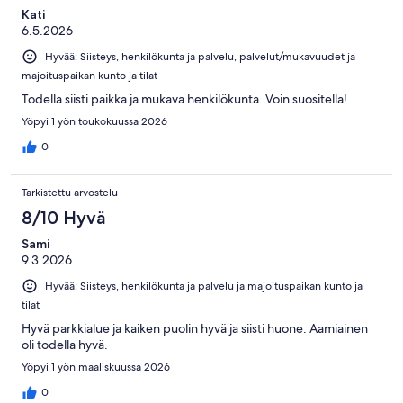
Kati
6.5.2026
Hyvää: Siisteys, henkilökunta ja palvelu, palvelut/mukavuudet ja
majoituspaikan kunto ja tilat
Todella siisti paikka ja mukava henkilökunta. Voin suositella!
Yöpyi 1 yön toukokuussa 2026
0
Tarkistettu arvostelu
8/10 Hyvä
Sami
9.3.2026
Hyvää: Siisteys, henkilökunta ja palvelu ja majoituspaikan kunto ja
tilat
Hyvä parkkialue ja kaiken puolin hyvä ja siisti huone. Aamiainen
oli todella hyvä.
Yöpyi 1 yön maaliskuussa 2026
0