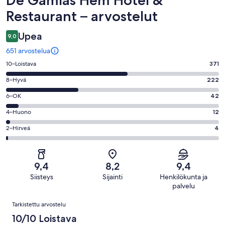
Restaurant – arvostelut
Upea
9,0
651 arvostelua
Arvosana
10–Loistava
371
10
Arvosana
8–Hyvä
222
-
8
Loistava.
Arvosana
6–OK
42
-
371
6
Hyvä.
Arvosana
4–Huono
12
kautta
-
222
4
651
OK.
Arvosana
2–Hirveä
4
kautta
-
arvostelua
42
2
651
Huono.
kautta
-
arvostelua
12
651
Hirveä.
kautta
9,4
8,2
9,4
arvostelua
4
651
Siisteys
Sijainti
Henkilökunta ja
kautta
arvostelua
palvelu
651
Arvostelut
arvostelua
Tarkistettu arvostelu
10/10 Loistava