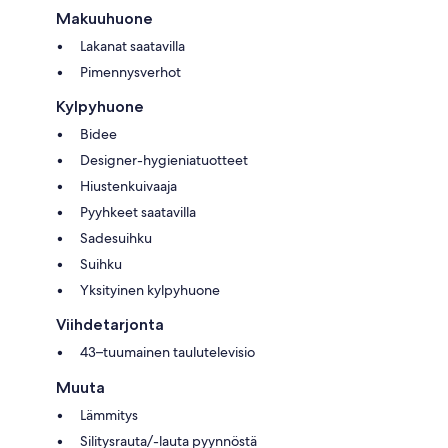
Makuuhuone
Lakanat saatavilla
Pimennysverhot
Kylpyhuone
Bidee
Designer-hygieniatuotteet
Hiustenkuivaaja
Pyyhkeet saatavilla
Sadesuihku
Suihku
Yksityinen kylpyhuone
Viihdetarjonta
43–tuumainen taulutelevisio
Muuta
Lämmitys
Silitysrauta/-lauta pyynnöstä