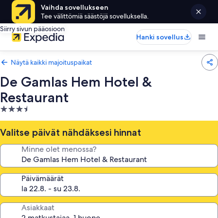
Vaihda sovellukseen
Tee välittömiä säästöjä sovelluksella.
Siirry sivun pääosioon
Hanki sovellus
Näytä kaikki majoituspaikat
De Gamlas Hem Hotel &
Restaurant
3.5
tähden
majoituspaikka
Valitse päivät nähdäksesi hinnat
Minne olet menossa?
Päivämäärät
Asiakkaat