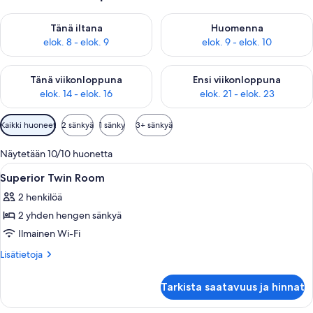
Tarkista tämän illan saatavuus elok. 8 - elok. 9
Tarkista huomisen saatavuus el
Tänä iltana
Huomenna
elok. 8 - elok. 9
elok. 9 - elok. 10
Tarkista tämän viikonlopun saatavuus elok. 14 - elok. 16
Tarkista ensi viikonlopun saata
Tänä viikonloppuna
Ensi viikonloppuna
elok. 14 - elok. 16
elok. 21 - elok. 23
Huoneille
Kaikki huoneet
2 sänkyä
1 sänky
3+ sänkyä
saatavilla
olevia
Näytetään 10/10 huonetta
suodattimia
Avaa
Hotellihuone, jossa on kaksi sänkyä, ty
3
Superior Twin Room
kaikki
2 henkilöä
huonetyypin
2 yhden hengen sänkyä
Superior
Twin
Ilmainen Wi-Fi
Room
Lisätietoja
Lisätietoja
kuvat
huoneesta
Superior
Tarkista saatavuus ja hinnat
Twin
Room