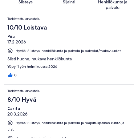
1004
Siisteys
Sijainti
Henkilökunta ja
kautta
arvostelua
palvelu
1004
Arvostelut
arvostelua
Tarkistettu arvostelu
10/10 Loistava
Piia
17.2.2026
Hyvää: Siisteys, henkilökunta ja palvelu ja palvelut/mukavuudet
Siisti huone, mukava henkilökunta
Yöpyi 1 yön helmikuussa 2026
0
Tarkistettu arvostelu
8/10 Hyvä
Carita
20.3.2026
Hyvää: Siisteys, henkilökunta ja palvelu ja majoituspaikan kunto ja
tilat