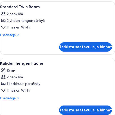
Avaa
Hotellihuone, jossa on kaksi sänkyä, työ
3
Standard Twin Room
kaikki
2 henkilöä
huonetyypin
2 yhden hengen sänkyä
Standard
Twin
Ilmainen Wi-Fi
Room
Lisätietoja
Lisätietoja
kuvat
huoneesta
Standard
Tarkista saatavuus ja hinnat
Twin
Room
Avaa
Hotellihuone, jossa on sänky, työpöytä, 
5
Kahden hengen huone
kaikki
15 m²
huonetyypin
2 henkilöä
Kahden
hengen
1 keskisuuri parisänky
huone
Ilmainen Wi-Fi
kuvat
Lisätietoja
Lisätietoja
huoneesta
Kahden
Tarkista saatavuus ja hinnat
hengen