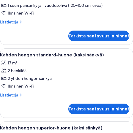
huone
1 suuri parisänky ja 1 vuodesohva (125–150 cm leveä)
(King)
Ilmainen Wi-Fi
kuvat
Lisätietoja
Lisätietoja
huoneesta
Superior-
Tarkista saatavuus ja hinnat
huone
(King)
Avaa
Hotellihuone, jossa on kaksi sänkyä, työ
4
Kahden hengen standard-huone (kaksi sänkyä)
kaikki
17 m²
huonetyypin
2 henkilöä
Kahden
hengen
2 yhden hengen sänkyä
standard-
Ilmainen Wi-Fi
huone
Lisätietoja
Lisätietoja
(kaksi
huoneesta
sänkyä)
Kahden
Tarkista saatavuus ja hinnat
hengen
kuvat
standard-
huone
Avaa
Hotellihuone, jossa on kaksi sänkyä, työ
4
(kaksi
Kahden hengen superior-huone (kaksi sänkyä)
kaikki
sänkyä)