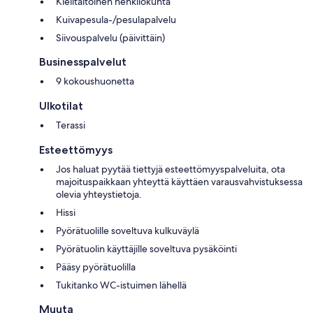
Kielitaitoinen henkilökunta
Kuivapesula-/pesulapalvelu
Siivouspalvelu (päivittäin)
Businesspalvelut
9 kokoushuonetta
Ulkotilat
Terassi
Esteettömyys
Jos haluat pyytää tiettyjä esteettömyyspalveluita, ota
majoituspaikkaan yhteyttä käyttäen varausvahvistuksessa
olevia yhteystietoja.
Hissi
Pyörätuolille soveltuva kulkuväylä
Pyörätuolin käyttäjille soveltuva pysäköinti
Pääsy pyörätuolilla
Tukitanko WC-istuimen lähellä
Muuta