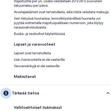
majoitustila per yö. Lisäksi veloitetaan 20 EUR:n suuruinen
takuumaksu per päivä.
Avustajaeläimet ovat tervetulleita, eikä niistä veloiteta maksuja
Vain tietyissä huoneissa; lemmikkiystävällisiä huoneita voi
pyytää soittamalla majoituspaikkaan numeroon, joka löytyy
varausvahvistuksesta
Ruoka- ja vesikulhot käytettävissä
Lapset ja varavuoteet
Lapset ovat tervetulleita
Lisä-/varavuoteita ei ole saatavilla
Vauvansänkyjä ei ole saatavilla
Maksutavat
Tärkeää tietoa
Vaihtoehtoiset lisämaksut