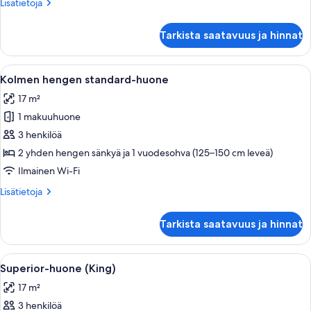
Lisätietoja
Lisätietoja
Floor)
huoneesta
kuvat
Kolmen
Tarkista saatavuus ja hinnat
hengen
standard-
huone
Avaa
Hotellihuone, jossa on kaksi sänkyä, työ
4
(High
Kolmen hengen standard-huone
kaikki
Floor)
17 m²
huonetyypin
1 makuuhuone
Kolmen
hengen
3 henkilöä
standard-
2 yhden hengen sänkyä ja 1 vuodesohva (125–150 cm leveä)
huone
Ilmainen Wi-Fi
kuvat
Lisätietoja
Lisätietoja
huoneesta
Kolmen
Tarkista saatavuus ja hinnat
hengen
standard-
huone
Avaa
Hotellihuone, jossa on suuri sänky, työp
4
Superior-huone (King)
kaikki
17 m²
huonetyypin
3 henkilöä
Superior-