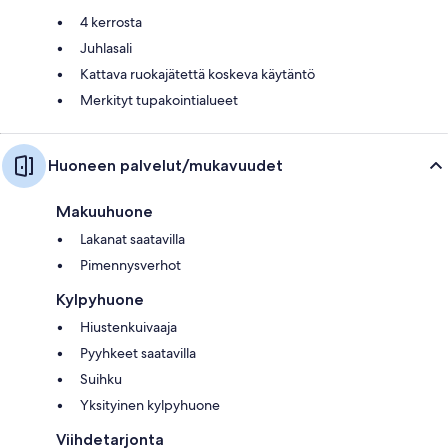
4 kerrosta
Juhlasali
Kattava ruokajätettä koskeva käytäntö
Merkityt tupakointialueet
Huoneen palvelut/mukavuudet
Makuuhuone
Lakanat saatavilla
Pimennysverhot
Kylpyhuone
Hiustenkuivaaja
Pyyhkeet saatavilla
Suihku
Yksityinen kylpyhuone
Viihdetarjonta