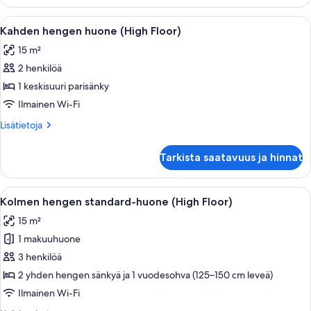
huone
Avaa
Hotellihuone, jossa on suuri sänky, työpö
4
Kahden hengen huone (High Floor)
kaikki
15 m²
huonetyypin
2 henkilöä
Kahden
hengen
1 keskisuuri parisänky
huone
Ilmainen Wi-Fi
(High
Lisätietoja
Lisätietoja
Floor)
huoneesta
kuvat
Kahden
Tarkista saatavuus ja hinnat
hengen
huone
(High
Avaa
Hotellihuone, jossa on kaksi sänkyä, työ
7
Floor)
Kolmen hengen standard-huone (High Floor)
kaikki
15 m²
huonetyypin
1 makuuhuone
Kolmen
hengen
3 henkilöä
standard-
2 yhden hengen sänkyä ja 1 vuodesohva (125–150 cm leveä)
huone
Ilmainen Wi-Fi
(High