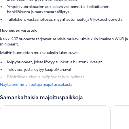
Ympäri vuorokauden auki oleva vastaanotto, kielitaitoinen
henkilökunta ja matkatavarasäilytys
Tallelokero vastaanotossa, myyntiautomaatti ja 9 kokoushuonetta
Huoneiden varustelu
Kaikki 207 huonetta tarjoavat sellaisia mukavuuksia kuin ilmainen Wi-Fi ja
minibaarit.
Muihin huoneiden mukavuuksiin lukeutuvat:
Kylpyhuoneet, joista löytyy suihkut ja hiustenkuivaajat
Televisio, josta löytyy kaapelikanavat
Päivittäinen siivous, työpöydät ja puhelimet
Näytä enemmän tietoja majoituspaikasta
Samankaltaisia majoituspaikkoja
Best Western Hotel Apollo
GreenSta