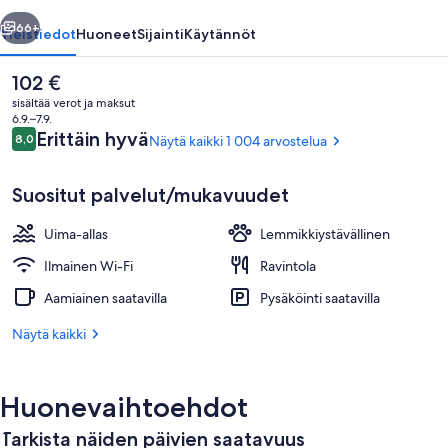
llinen
Seuraava
66+
Yleistiedot
Huoneet
Sijainti
Käytännöt
Nykyinen
102 €
hinta
sisältää verot ja maksut
on
6.9.–7.9.
102 €
Arvostelut
Erittäin hyvä
8,0
Näytä kaikki 1 004 arvostelua
8,0 kautta 10.
Suositut palvelut/mukavuudet
Uima-allas
Lemmikkiystävällinen
Päivittäinen buffetaamiainen maksust
Ilmainen Wi-Fi
Ravintola
Aamiainen saatavilla
Pysäköinti saatavilla
Näytä kaikki
Huonevaihtoehdot
Tarkista näiden päivien saatavuus