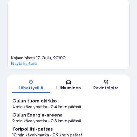
johonkin tapahtumaan tai käydä matsissa vierailusi aikana?
Tarkista kohteiden Oulun Energia-areena ja Raatin stadion
tapahtumakalenteri. Majoituspaikan lähellä on monia
mahdollisuuksia harrastaa vapaa-ajanaktiviteetteja, voit
esimerkiksi vesihiihtää, purjelautailla ja purjehtia.
Vieraile
matkaoppaassamme kohteeseen Oulu
Kajaaninkatu 17, Oulu, 90100
Näytä kartalla
Kartta
Lähettyvillä
Liikkuminen
Ravintoloita
Oulun tuomiokirkko
4 min kävelymatka
- 0.4 km:n päässä
Oulun Energia-areena
9 min kävelymatka
- 0.8 km:n päässä
Toripolliisi-patsas
10 min kävelymatka
- 0.9 km:n päässä