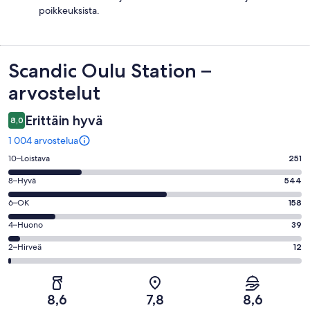
poikkeuksista.
Arvostelut
Scandic Oulu Station –
arvostelut
Erittäin hyvä
8,0
1 004 arvostelua
Arvosana
10–Loistava
251
10
Arvosana
8–Hyvä
544
-
8
Loistava.
Arvosana
6–OK
158
-
251
6
Hyvä.
Arvosana
4–Huono
39
kautta
-
544
4
1004
OK.
Arvosana
2–Hirveä
12
kautta
-
arvostelua
158
2
1004
Huono.
kautta
-
arvostelua
39
1004
Hirveä.
kautta
8,6
7,8
8,6
arvostelua
12