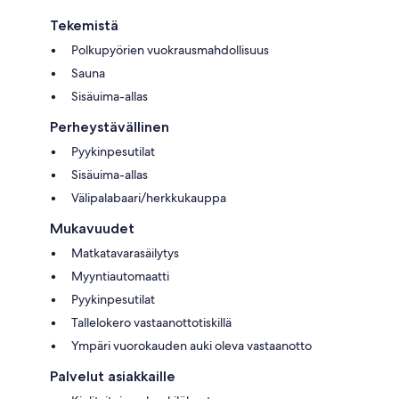
Tekemistä
Polkupyörien vuokrausmahdollisuus
Sauna
Sisäuima-allas
Perheystävällinen
Pyykinpesutilat
Sisäuima-allas
Välipalabaari/herkkukauppa
Mukavuudet
Matkatavarasäilytys
Myyntiautomaatti
Pyykinpesutilat
Tallelokero vastaanottotiskillä
Ympäri vuorokauden auki oleva vastaanotto
Palvelut asiakkaille