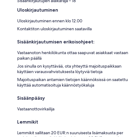
Sisäänkirjautujien alaikäraja – 18
Uloskirjautuminen
Uloskirjautuminen ennen klo 12.00
Kontaktiton uloskirjautuminen saatavilla
Sisäänkirjautumisen erikoisohjeet:
Vastaanoton henkilökunta ottaa saapuvat asiakkaat vastaan
paikan päällä
Jos sinulla on kysyttävää, ota yhteyttä majoituspaikkaan
käyttäen varausvahvistuksesta löytyviä tietoja
Majoituspaikan antamien tietojen käännöksissä on saatettu
käyttää automatisoituja käännöstyökaluja
Sisäänpääsy
Vastaanottovirkailija
Lemmikit
Lemmikit sallitaan 20 EUR:n suuruisesta lisämaksusta per