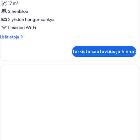
17 m²
huonetyypin
2 henkilöä
Kahden
hengen
2 yhden hengen sänkyä
superior-
Ilmainen Wi-Fi
huone
Lisätietoja
Lisätietoja
(kaksi
huoneesta
sänkyä)
Kahden
Tarkista saatavuus ja hinnat
hengen
kuvat
superior-
huone
(kaksi
sänkyä)