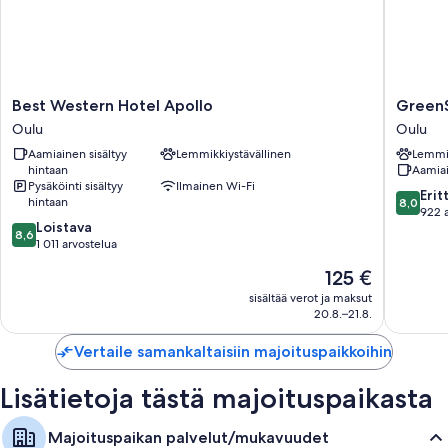
Best
GreenSt
Best Western Hotel Apollo
GreenS
Western
Hotel
Oulu
Oulu
Hotel
Oulu
Aamiainen sisältyy
Lemmikkiystävällinen
Lemmik
Apollo
Oulu
hintaan
Aamiai
Oulu
Pysäköinti sisältyy
Ilmainen Wi-Fi
8.0
Erit
hintaan
8,0
kautta
922 
8.6
Loistava
10,
8,6
kautta
1 011 arvostelua
Erittäin
10,
hyvä,
Hinta
125 €
Loistava,
922
on
1 011
sisältää verot ja maksut
arvostel
125 €
20.8.–21.8.
arvostelua
Vertaile samankaltaisiin majoituspaikkoihin
Lisätietoja tästä majoituspaikasta
Majoituspaikan palvelut/mukavuudet