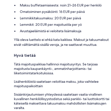
Maksu buffetaamiaisesta: noin 21–26 EUR per henkilö
Omatoiminen pysäköinti: 16 EUR per päivä
Lemmikkitakuumaksu: 20 EUR per päivä
Lemmikit: 20 EUR per majoitustila per yö
Avustajaeläimistä ei veloiteta lisämaksuja
Yllä oleva luettelo ei ehkä kata kaikkea. Maksut ja takuumaksut
eivät välttämättä sisällä veroja, ja ne saattavat muuttua.
Hyvä tietää
Tätä majoituspaikkaa hallinnoi majoitusyritys. Se tarjoaa
majoitusta kaupankäynti-, ammatinharjoittamis- tai
liiketoimintatarkoituksissa.
Lisähenkilöistä saatetaan veloittaa maksu, joka vaihtelee
majoituspaikoittain
Sisäänkirjautumisen yhteydessä saatetaan vaatia virallinen
kuvallinen henkilöllisyystodistus sekä pankki- tai luottokortti tai
käteisellä maksettava takuumaksu mahdollisten lisämaksujen
varalta.