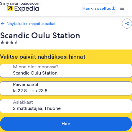
Siirry sivun pääosioon
Hanki sovellus
Näytä kaikki majoituspaikat
Scandic Oulu Station
3.5
tähden
majoituspaikka
Valitse päivät nähdäksesi hinnat
Minne olet menossa?
Päivämäärät
Asiakkaat
Hae