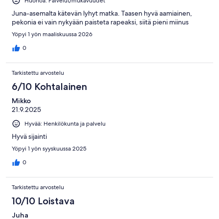
Huonoa: Palvelut/mukavuudet
Juna-asemalta kätevän lyhyt matka. Taasen hyvä aamiainen,
pekonia ei vain nykyään paisteta rapeaksi, siitä pieni miinus
Yöpyi 1 yön maaliskuussa 2026
0
Tarkistettu arvostelu
6/10 Kohtalainen
Mikko
21.9.2025
Hyvää: Henkilökunta ja palvelu
Hyvä sijainti
Yöpyi 1 yön syyskuussa 2025
0
Tarkistettu arvostelu
10/10 Loistava
Juha