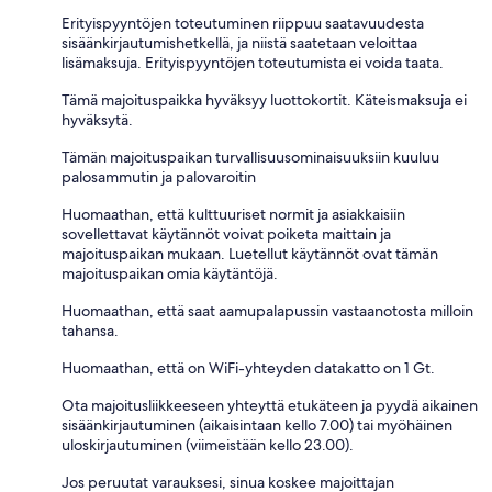
Erityispyyntöjen toteutuminen riippuu saatavuudesta
sisäänkirjautumishetkellä, ja niistä saatetaan veloittaa
lisämaksuja. Erityispyyntöjen toteutumista ei voida taata.
Tämä majoituspaikka hyväksyy luottokortit. Käteismaksuja ei
hyväksytä.
Tämän majoituspaikan turvallisuusominaisuuksiin kuuluu
palosammutin ja palovaroitin
Huomaathan, että kulttuuriset normit ja asiakkaisiin
sovellettavat käytännöt voivat poiketa maittain ja
majoituspaikan mukaan. Luetellut käytännöt ovat tämän
majoituspaikan omia käytäntöjä.
Huomaathan, että saat aamupalapussin vastaanotosta milloin
tahansa.
Huomaathan, että on WiFi-yhteyden datakatto on 1 Gt.
Ota majoitusliikkeeseen yhteyttä etukäteen ja pyydä aikainen
sisäänkirjautuminen (aikaisintaan kello 7.00) tai myöhäinen
uloskirjautuminen (viimeistään kello 23.00).
Jos peruutat varauksesi, sinua koskee majoittajan