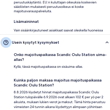
peruutuskäytäntö. EU:n kuluttajan oikeuksia koskevien
säädösten mukaisesti peruutusoikeus ei koske
majoitusvarauspalveluita.
Lisämaininnat
Vain sisäänkirjautuneet asiakkaat saavat oleskella huoneissa
Usein kysytyt kysymykset
Onko majoituspaikassa Scandic Oulu Station uima-
allas?
Kyllä, tässä majoituspaikassa on sisäuima-allas.
Kuinka paljon maksaa majoitus majoituspaikassa
Scandic Oulu Station?
8.8.2026 löydetyt hinnat majoituspaikassa Scandic Oulu
Station tulopäivälle 6.9.2026 ovat alkaen 102 € per yö per 2
aikuista, mukaan lukien verot ja maksut. Tämä hinta perustuu
viimeisten 24 tunnin aikana löydettyyn alimpaan yöhintaan