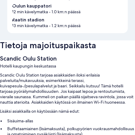
Oulun kauppatori
12 min kävelymatka
- 1.0 km:n päässä
Raatin stadion
13 min kävelymatka
- 1.2 km:n päässä
Tietoja majoituspaikasta
Scandic Oulu Station
Hotelli kaupungin keskustassa
Scandic Oulu Station tarjoaa asiakkaiden iloksi erilaisia
palveluita/mukavuuksia, esimerkkeinä terassi,
kuivapesula-/pesulapalvelut ja baari. Seikkailu kutsuu! Tämä hotelli
tarjoaa pyöräilymahdollisuuden. Jos kaipaat lepoa ja rentoutumista,
vieraile saunassa. Kummeli on paikan päällä sijaitseva ravintola, jossa voit
nauttia aterioita. Asiakkaiden käytössä on ilmainen Wi-Fi huoneessa.
Lisäksi asiakkailla on käytössään nämä edut:
Sisäuima-allas
Buffetaamiainen (lisämaksusta), polkupyörien vuokrausmahdollisuus
ja omatoiminen pysäköinti (lisämaksusta)