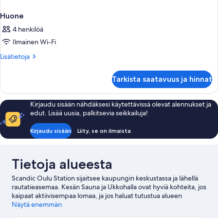
Huone
4 henkilöä
Ilmainen Wi-Fi
Lisätietoja
Lisätietoja
huoneesta
Huone
Tarkista saatavuus ja hinnat
Kirjaudu sisään nähdäksesi käytettävissä olevat alennukset ja
edut. Lisää uusia, palkitsevia seikkailuja!
Kirjaudu sisään
Liity, se on ilmaista
Tietoja alueesta
Scandic Oulu Station sijaitsee kaupungin keskustassa ja lähellä
rautatieasemaa. Kesän Sauna ja Ukkohalla ovat hyviä kohteita, jos
kaipaat aktiivisempaa lomaa, ja jos haluat tutustua alueen
luontoon, lisää Letonniemen luonnonsuojelualue ja
Näytä enemmän
Liminganlahden luonnonsuojelualue listallesi. Haluatko osallistua