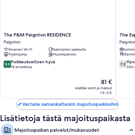
Muihin huoneiden mukavuuksiin lukeutuvat:
Syöttötuolit, lastenkirjoja ja taidetarvikkeita
Suihkut, hiustenkuivaajat ja sampoot
Lämmitys ja siivous
The
The
The P&M Paignton RESIDENCE
The Es
P&M
Esplana
Paignton
Paignto
Paignton
Hotel
Ilmainen Wi-Fi
Aamiainen saatavilla
Lemmik
RESIDENCE
by
Pyykinpesu
Huonepalvelu
Ravint
Paignton
Compas
Hospital
9.6
7.2
Poikkeuksellisen hyvä
Hyv
9,6
7,2
Paignto
kautta
kautta
74 arvostelua
330 
10,
10,
Poikkeuksellisen
Hyvä,
Hinta
81 €
hyvä,
330
on
sisältää verot ja maksut
74
arvostel
81 €
1.9.–2.9.
arvostelua
Vertaile samankaltaisiin majoituspaikkoihin
Lisätietoja tästä majoituspaikasta
Majoituspaikan palvelut/mukavuudet