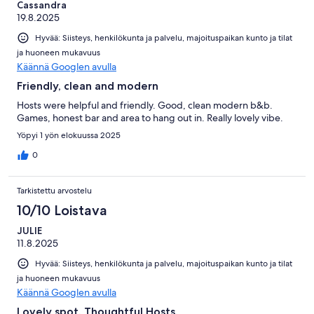
Cassandra
19.8.2025
Hyvää: Siisteys, henkilökunta ja palvelu, majoituspaikan kunto ja tilat
ja huoneen mukavuus
Käännä Googlen avulla
Friendly, clean and modern
Hosts were helpful and friendly. Good, clean modern b&b.
Games, honest bar and area to hang out in. Really lovely vibe.
Yöpyi 1 yön elokuussa 2025
0
Tarkistettu arvostelu
10/10 Loistava
JULIE
11.8.2025
Hyvää: Siisteys, henkilökunta ja palvelu, majoituspaikan kunto ja tilat
ja huoneen mukavuus
Käännä Googlen avulla
Lovely spot. Thoughtful Hosts.