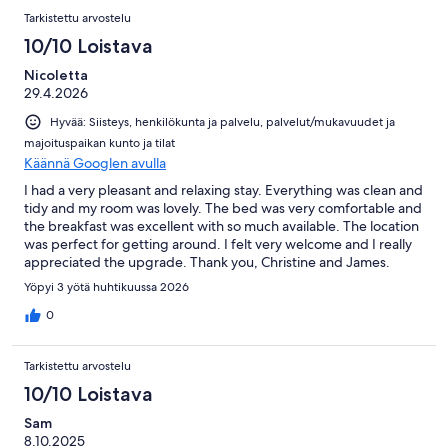
Tarkistettu arvostelu
10/10 Loistava
Nicoletta
29.4.2026
Hyvää: Siisteys, henkilökunta ja palvelu, palvelut/mukavuudet ja
majoituspaikan kunto ja tilat
Käännä Googlen avulla
I had a very pleasant and relaxing stay. Everything was clean and
tidy and my room was lovely. The bed was very comfortable and
the breakfast was excellent with so much available. The location
was perfect for getting around. I felt very welcome and I really
appreciated the upgrade. Thank you, Christine and James.
Yöpyi 3 yötä huhtikuussa 2026
0
Tarkistettu arvostelu
10/10 Loistava
Sam
8.10.2025