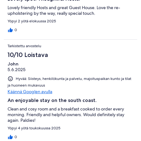
Lovely friendly Hosts and great Guest House. Love the re-
upholstering by the way, really special touch.
Yöpyi 2 yötä elokuussa 2025
0
Tarkistettu arvostelu
10/10 Loistava
John
5.6.2025
Hyvää: Siisteys, henkilökunta ja palvelu, majoituspaikan kunto ja tilat
ja huoneen mukavuus
Käännä Googlen avulla
An enjoyable stay on the south coast.
Clean and cosy room and a breakfast cooked to order every
morning. Friendly and helpful owners. Would definitely stay
again. Paldies!
Yöpyi 4 yötä toukokuussa 2025
0