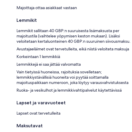
Majoittaja ottaa asiakkaat vastaan
Lemmikit
Lemmikit sallitaan 40 GBP:n suuruisesta lisämaksusta per
majoitustila (vaihtelee yöpymisen keston mukaan). Lisäksi
veloitetaan kertaluonteinen 40 GBP:n suuruinen siivousmaksu.
Avustajaeläimet ovat tervetulleita, eikä niistä veloiteta maksuja
Korkeintaan 1 lemmikkiä
Lemmikkejä ei saa jättää valvomatta
Vain tietyissä huoneissa, rajoituksia sovelletaan;
lemmikkiystävällisiä huoneita voi pyytää soittamalla
majoituspaikkaan numeroon, joka löytyy varausvahvistuksesta
Ruoka- ja vesikulhot ja lemmikkivahtipalvelut käytettävissä
Lapset ja varavuoteet
Lapset ovat tervetulleita
Maksutavat