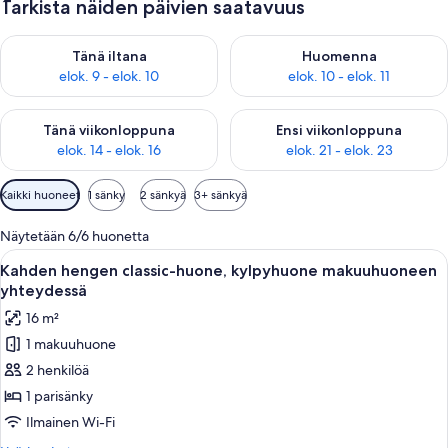
Tarkista näiden päivien saatavuus
Tarkista tämän illan saatavuus elok. 9 - elok. 10
Tarkista huomisen saatavuus elo
Tänä iltana
Huomenna
elok. 9 - elok. 10
elok. 10 - elok. 11
Tarkista tämän viikonlopun saatavuus elok. 14 - elok. 16
Tarkista ensi viikonlopun saata
Tänä viikonloppuna
Ensi viikonloppuna
elok. 14 - elok. 16
elok. 21 - elok. 23
Huoneille
Kaikki huoneet
1 sänky
2 sänkyä
3+ sänkyä
saatavilla
olevia
Näytetään 6/6 huonetta
suodattimia
Avaa
Makuuhuone, jossa on sänky, lipasto, pe
9
Kahden hengen classic-huone, kylpyhuone makuuhuoneen
kaikki
yhteydessä
huonetyypin
16 m²
Kahden
1 makuuhuone
hengen
2 henkilöä
classic-
huone,
1 parisänky
kylpyhuone
Ilmainen Wi-Fi
makuuhuoneen