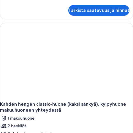
kuvat
huoneesta
Kolmen
Tarkista saatavuus ja hinnat
hengen
classic-
huone,
kylpyhuone
makuuhuoneen
yhteydessä
Kahden hengen classic-huone (kaksi sänkyä), kylpyhuone
makuuhuoneen yhteydessä
1 makuuhuone
2 henkilöä