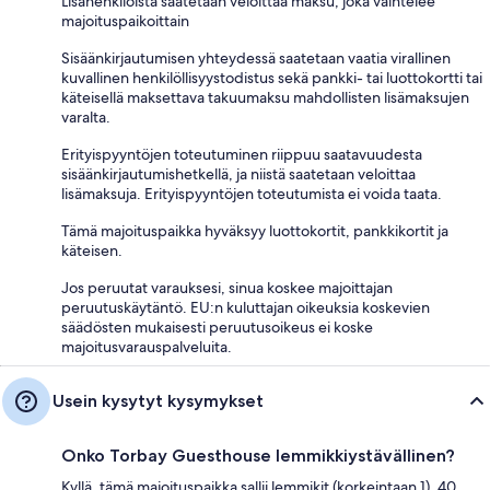
Lisähenkilöistä saatetaan veloittaa maksu, joka vaihtelee
majoituspaikoittain
Sisäänkirjautumisen yhteydessä saatetaan vaatia virallinen
kuvallinen henkilöllisyystodistus sekä pankki- tai luottokortti tai
käteisellä maksettava takuumaksu mahdollisten lisämaksujen
varalta.
Erityispyyntöjen toteutuminen riippuu saatavuudesta
sisäänkirjautumishetkellä, ja niistä saatetaan veloittaa
lisämaksuja. Erityispyyntöjen toteutumista ei voida taata.
Tämä majoituspaikka hyväksyy luottokortit, pankkikortit ja
käteisen.
Jos peruutat varauksesi, sinua koskee majoittajan
peruutuskäytäntö. EU:n kuluttajan oikeuksia koskevien
säädösten mukaisesti peruutusoikeus ei koske
majoitusvarauspalveluita.
Usein kysytyt kysymykset
Onko Torbay Guesthouse lemmikkiystävällinen?
Kyllä, tämä majoituspaikka sallii lemmikit (korkeintaan 1). 40