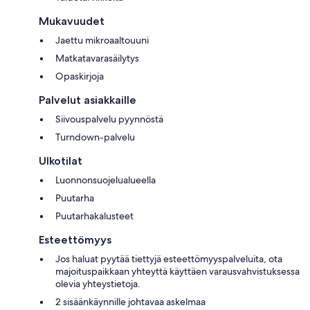
Mukavuudet
Jaettu mikroaaltouuni
Matkatavarasäilytys
Opaskirjoja
Palvelut asiakkaille
Siivouspalvelu pyynnöstä
Turndown-palvelu
Ulkotilat
Luonnonsuojelualueella
Puutarha
Puutarhakalusteet
Esteettömyys
Jos haluat pyytää tiettyjä esteettömyyspalveluita, ota
majoituspaikkaan yhteyttä käyttäen varausvahvistuksessa
olevia yhteystietoja.
2 sisäänkäynnille johtavaa askelmaa