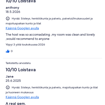
10/10 Loistava
anthony
18.5.2026
Hyvää: Siisteys, henkilökunta ja palvelu, palvelut/mukavuudet ja
majoituspaikan kunto ja tilat
Käännä Googlen avulla
The host was so accomadating ,my room was clean and lovely
,would recommend to anyone
Yöpyi 3 yötä toukokuussa 2026
0
Tarkistettu arvostelu
10/10 Loistava
Jane
25.6.2025
Hyvää: Siisteys, henkilökunta ja palvelu, majoituspaikan kunto ja tilat
ja huoneen mukavuus
Käännä Googlen avulla
A real gem.