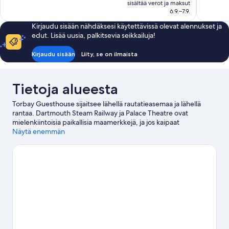
on
sisältää verot ja maksut
541
hyvä,
95 €
6.9.–7.9.
arvostelua
108
arvostelua
Kirjaudu sisään nähdäksesi käytettävissä olevat alennukset ja
edut. Lisää uusia, palkitsevia seikkailuja!
Kirjaudu sisään
Liity, se on ilmaista
Tietoja alueesta
Torbay Guesthouse sijaitsee lähellä rautatieasemaa ja lähellä
rantaa. Dartmouth Steam Railway ja Palace Theatre ovat
mielenkiintoisia paikallisia maamerkkejä, ja jos kaipaat
aktiivisempaa lomaa, Pirates Bay Adventure Golf ja Jungle
Näytä enemmän
Journey Adventure Golf ovat hyviä kohteita. Paignton Pier ja
Splashdown Quaywest ovat myös vierailun arvoisia.
Vieraile
matkaoppaassamme kohteeseen Paignton
Paignton: näytä lisää majataloja