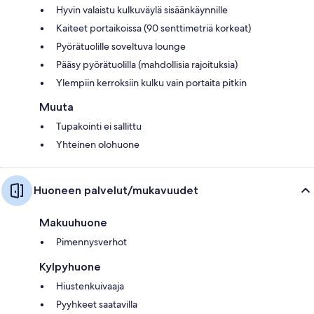
Hyvin valaistu kulkuväylä sisäänkäynnille
Kaiteet portaikoissa (90 senttimetriä korkeat)
Pyörätuolille soveltuva lounge
Pääsy pyörätuolilla (mahdollisia rajoituksia)
Ylempiin kerroksiin kulku vain portaita pitkin
Muuta
Tupakointi ei sallittu
Yhteinen olohuone
Huoneen palvelut/mukavuudet
Makuuhuone
Pimennysverhot
Kylpyhuone
Hiustenkuivaaja
Pyyhkeet saatavilla