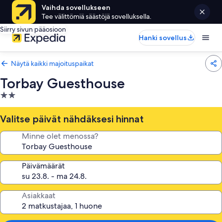
Vaihda sovellukseen
Tee välittömiä säästöjä sovelluksella.
Siirry sivun pääosioon
Hanki sovellus
Näytä kaikki majoituspaikat
Torbay Guesthouse
2.0
tähden
majoituspaikka
Valitse päivät nähdäksesi hinnat
Minne olet menossa?
Päivämäärät
Asiakkaat