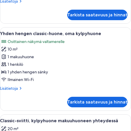
Lisätietoja
Lisätietoja
yhteydessä
huoneesta
kuvat
Kahden
Tarkista saatavuus ja hinnat
hengen
classic-
huone,
Avaa
Pieni, käytännöllinen makuuhuone, jossa
8
kylpyhuone
Yhden hengen classic-huone, oma kylpyhuone
kaikki
makuuhuoneen
Osittainen näkymä valtamerelle
yhteydessä
huonetyypin
10 m²
Yhden
hengen
1 makuuhuone
classic-
1 henkilö
huone,
1 yhden hengen sänky
oma
Ilmainen Wi-Fi
kylpyhuone
Lisätietoja
Lisätietoja
kuvat
huoneesta
Yhden
Tarkista saatavuus ja hinnat
hengen
classic-
huone,
Avaa
Asuntolan huone, jossa on kerrossängyt
3
oma
Classic-sviitti, kylpyhuone makuuhuoneen yhteydessä
kaikki
kylpyhuone
20 m²
huonetyypin