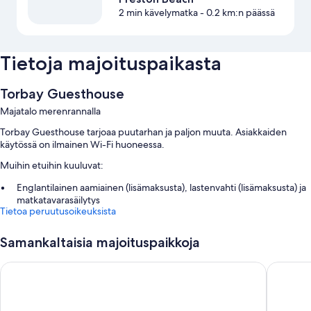
2 min kävelymatka
- 0.2 km:n päässä
Tietoja majoituspaikasta
Torbay Guesthouse
Majatalo merenrannalla
Torbay Guesthouse tarjoaa puutarhan ja paljon muuta. Asiakkaiden
käytössä on ilmainen Wi-Fi huoneessa.
Muihin etuihin kuuluvat:
Englantilainen aamiainen (lisämaksusta), lastenvahti (lisämaksusta) ja
matkatavarasäilytys
Tietoa peruutusoikeuksista
Lemmikkivahtipalvelut, luonnonpuisto ja savuttomat tilat
Ulkokalusteet
Samankaltaisia majoituspaikkoja
Huoneiden varustelu
The P&M Paignton RESIDENCE
The Espl
Majoituspaikan Torbay Guesthouse kaikkien huoneiden mukavuuksiin ja
palveluihin kuuluvat esimerkiksi ilmainen Wi-Fi.