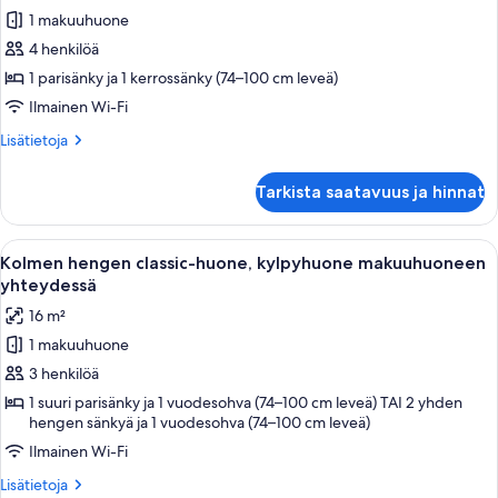
1 makuuhuone
Classic-
sviitti,
4 henkilöä
kylpyhuone
1 parisänky ja 1 kerrossänky (74–100 cm leveä)
makuuhuoneen
Ilmainen Wi-Fi
yhteydessä
Lisätietoja
Lisätietoja
kuvat
huoneesta
Classic-
Tarkista saatavuus ja hinnat
sviitti,
kylpyhuone
makuuhuoneen
Avaa
Makuuhuoneessa on kaksi sänkyä, tuoli, 
4
yhteydessä
Kolmen hengen classic-huone, kylpyhuone makuuhuoneen
kaikki
yhteydessä
huonetyypin
16 m²
Kolmen
1 makuuhuone
hengen
3 henkilöä
classic-
huone,
1 suuri parisänky ja 1 vuodesohva (74–100 cm leveä) TAI 2 yhden
hengen sänkyä ja 1 vuodesohva (74–100 cm leveä)
kylpyhuone
Ilmainen Wi-Fi
makuuhuoneen
yhteydessä
Lisätietoja
Lisätietoja