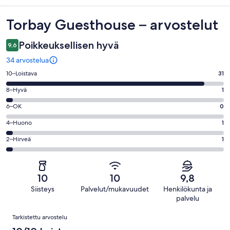
Arvostelut
Torbay Guesthouse – arvostelut
Poikkeuksellisen hyvä
9,6
34 arvostelua
Arvosana
10–Loistava
31
10
Arvosana
8–Hyvä
1
-
8
Loistava.
Arvosana
6–OK
0
-
31
6
Hyvä.
Arvosana
4–Huono
1
kautta
-
1
4
34
OK.
Arvosana
2–Hirveä
1
kautta
-
arvostelua
0
2
34
Huono.
kautta
-
arvostelua
1
34
Hirveä.
kautta
10
10
9,8
arvostelua
1
34
Siisteys
Palvelut/mukavuudet
Henkilökunta ja
kautta
arvostelua
palvelu
34
Arvostelut
arvostelua
Tarkistettu arvostelu