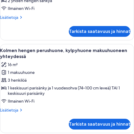
2 yhden hengen sänkyä
Ilmainen Wi-Fi
Lisätietoja
Lisätietoja
huoneesta
Kahden
Tarkista saatavuus ja hinnat
hengen
classic-
huone
Avaa
Makuuhuone, jossa on sänky, tuoli, tau
10
(kaksi
Kolmen hengen perushuone, kylpyhuone makuuhuoneen
kaikki
sänkyä),
yhteydessä
kylpyhuone
huonetyypin
16 m²
makuuhuoneen
Kolmen
yhteydessä
1 makuuhuone
hengen
3 henkilöä
perushuone,
kylpyhuone
1 keskisuuri parisänky ja 1 vuodesohva (74–100 cm leveä) TAI 1
keskisuuri parisänky
makuuhuoneen
Ilmainen Wi-Fi
yhteydessä
kuvat
Lisätietoja
Lisätietoja
huoneesta
Kolmen
Tarkista saatavuus ja hinnat
hengen
perushuone,