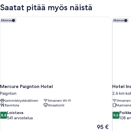
kylpyhuone
Saatat pitää myös näistä
makuuhuoneen
yhteydessä
Mercure Paignton Hotel
Hotel In
Mainos
Mainos
Mercure Paignton Hotel
Hotel In
Paignton
2,6 km ko
Lemmikkiystävällinen
Ilmainen Wi-Fi
Ilmainen
Ravintola
Ilmastointi
Aamiaine
8.8
9.6
Loistava
Poikk
8,8
9,6
kautta
kautta
541 arvostelua
108 ar
10,
10,
Hinta
95 €
Loistava,
Poikkeukse