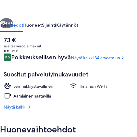
llinen
Seuraava
44+
Yleistiedot
Huoneet
Sijainti
Käytännöt
Nykyinen
73 €
hinta
sisältää verot ja maksut
on
11.8.–12.8.
73 €
Arvostelut
Poikkeuksellisen hyvä
9,6
Näytä kaikki 34 arvostelua
9,6 kautta 10.
Suositut palvelut/mukavuudet
Lemmikkiystävällinen
Ilmainen Wi-Fi
Ravintola
Aamiainen saatavilla
Näytä kaikki
Huonevaihtoehdot