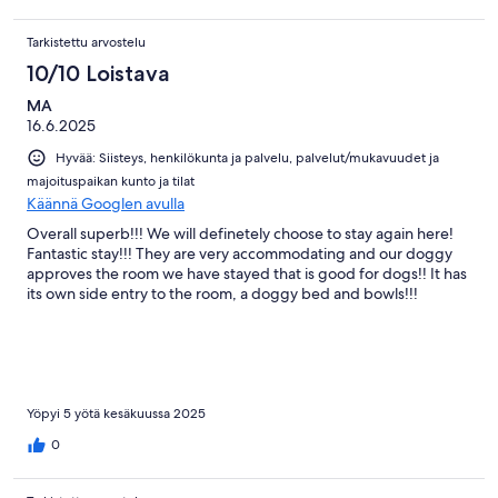
Tarkistettu arvostelu
10/10 Loistava
MA
16.6.2025
Hyvää: Siisteys, henkilökunta ja palvelu, palvelut/mukavuudet ja
majoituspaikan kunto ja tilat
Käännä Googlen avulla
Overall superb!!! We will definetely choose to stay again here!
Fantastic stay!!! They are very accommodating and our doggy
approves the room we have stayed that is good for dogs!! It has
its own side entry to the room, a doggy bed and bowls!!!
Yöpyi 5 yötä kesäkuussa 2025
0