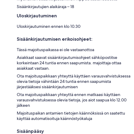
Sisäänkirjautujien alaikäraja – 18
Uloskirjautuminen
Uloskirjautuminen ennen klo 10.30
Sisäänkirjautumisen erikoisohjeet:
Tässä majoituspaikassa ei ole vastaanottoa
Asiakkaat saavat sisäänkirjautumisohjeet sähköpostitse
korkeintaan 24 tuntia ennen saapumista. majoittaja ottaa
asiakkaat vastaan.
Ota majoituspaikkaan yhteyttä käyttäen varausvahvistuksessa
olevia tietoja vähintään 24 tuntia ennen saapumista
järjestääksesi sisäänkirjautumisen
Ota majoituspaikkaan yhteyttä ennen matkaasi käyttäen
varausvahvistuksessa olevia tietoja, jos aiot saapua klo 12.00
jälkeen
Majoituspaikan antamien tietojen käännöksissä on saatettu
käyttää automatisoituja käännöstyökaluja
Sisäänpääsy