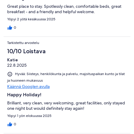
Great place to stay. Spotlessly clean, comfortable beds, great
breakfast - and a friendly and helpful welcome.
Yöpyi 2 yötä kesäkuussa 2025
0
Tarkistettu arvostelu
10/10 Loistava
Katie
22.8.2025
Hyvää: Siisteys, henkilökunta ja palvelu, majoituspaikan kunto ja tilat
ja huoneen mukavuus
Käännä Googlen avulla
Happy Holiday!
Brilliant, very clean, very welcoming, great facilities, only stayed
one night but would definitely stay again!
Yöpyi 1 yön elokuussa 2025
0