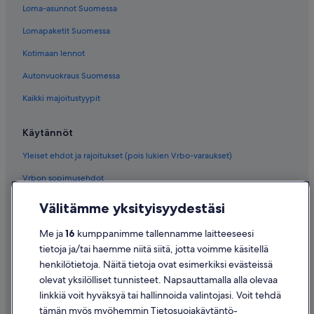
Loma-asunnot Suomessa
Lomapaketit Suomessa
Kotimaan lennot
Autonvuokraus Suomessa
Kaikki majoitustyypit
Käytännöt
Yleiset ehdot ja rajoitukset (pois lukien Vrbo-varaukset)
Vrbon sopimusehdot
Saavutettavuus
Välitämme yksityisyydestäsi
Tietosuoja
Me ja
16
kumppanimme tallennamme laitteeseesi
Evästeet
tietoja ja/tai haemme niitä siitä, jotta voimme käsitellä
henkilötietoja. Näitä tietoja ovat esimerkiksi evästeissä
Käyttöehdot
olevat yksilölliset tunnisteet. Napsauttamalla alla olevaa
Oikeudelliset tiedot / ota meihin yhteyttä
linkkiä voit hyväksyä tai hallinnoida valintojasi. Voit tehdä
tämän myös myöhemmin Tietosuojakäytäntö-
Sisältövaatimukset ja ilmoituksen tekeminen sisällöstä