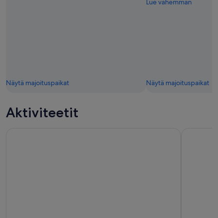
Lue vähemmän
Näytä majoituspaikat
Näytä majoituspaikat
Aktiviteetit
Disneyland® Paris liput
Louvren mu