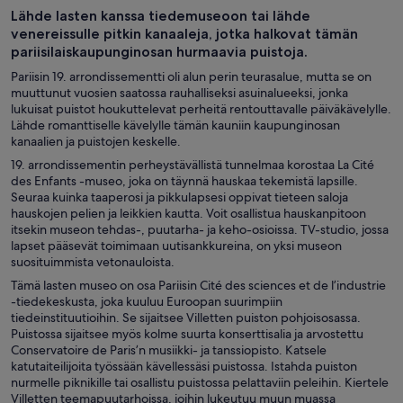
Lähde lasten kanssa tiedemuseoon tai lähde
venereissulle pitkin kanaaleja, jotka halkovat tämän
pariisilaiskaupunginosan hurmaavia puistoja.
Pariisin 19. arrondissementti oli alun perin teurasalue, mutta se on
muuttunut vuosien saatossa rauhalliseksi asuinalueeksi, jonka
lukuisat puistot houkuttelevat perheitä rentouttavalle päiväkävelylle.
Lähde romanttiselle kävelylle tämän kauniin kaupunginosan
kanaalien ja puistojen keskelle.
19. arrondissementin perheystävällistä tunnelmaa korostaa La Cité
des Enfants -museo, joka on täynnä hauskaa tekemistä lapsille.
Seuraa kuinka taaperosi ja pikkulapsesi oppivat tieteen saloja
hauskojen pelien ja leikkien kautta. Voit osallistua hauskanpitoon
itsekin museon tehdas-, puutarha- ja keho-osioissa. TV-studio, jossa
lapset pääsevät toimimaan uutisankkureina, on yksi museon
suosituimmista vetonauloista.
Tämä lasten museo on osa Pariisin Cité des sciences et de l’industrie
-tiedekeskusta, joka kuuluu Euroopan suurimpiin
tiedeinstituutioihin. Se sijaitsee Villetten puiston pohjoisosassa.
Puistossa sijaitsee myös kolme suurta konserttisalia ja arvostettu
Conservatoire de Paris’n musiikki- ja tanssiopisto. Katsele
katutaiteilijoita työssään kävellessäsi puistossa. Istahda puiston
nurmelle piknikille tai osallistu puistossa pelattaviin peleihin. Kiertele
Villetten teemapuutarhoissa, joihin lukeutuu muun muassa