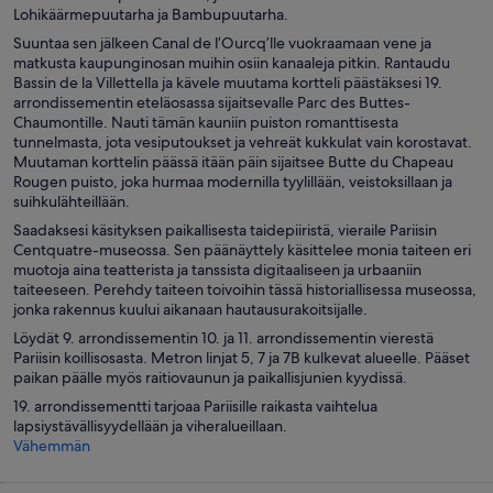
Lohikäärmepuutarha ja Bambupuutarha.
Suuntaa sen jälkeen Canal de l’Ourcq’lle vuokraamaan vene ja
matkusta kaupunginosan muihin osiin kanaaleja pitkin. Rantaudu
Bassin de la Villettella ja kävele muutama kortteli päästäksesi 19.
arrondissementin eteläosassa sijaitsevalle Parc des Buttes-
Chaumontille. Nauti tämän kauniin puiston romanttisesta
tunnelmasta, jota vesiputoukset ja vehreät kukkulat vain korostavat.
Muutaman korttelin päässä itään päin sijaitsee Butte du Chapeau
Rougen puisto, joka hurmaa modernilla tyylillään, veistoksillaan ja
suihkulähteillään.
Saadaksesi käsityksen paikallisesta taidepiiristä, vieraile Pariisin
Centquatre-museossa. Sen päänäyttely käsittelee monia taiteen eri
muotoja aina teatterista ja tanssista digitaaliseen ja urbaaniin
taiteeseen. Perehdy taiteen toivoihin tässä historiallisessa museossa,
jonka rakennus kuului aikanaan hautausurakoitsijalle.
Löydät 9. arrondissementin 10. ja 11. arrondissementin vierestä
Pariisin koillisosasta. Metron linjat 5, 7 ja 7B kulkevat alueelle. Pääset
paikan päälle myös raitiovaunun ja paikallisjunien kyydissä.
19. arrondissementti tarjoaa Pariisille raikasta vaihtelua
lapsiystävällisyydellään ja viheralueillaan.
Vähemmän