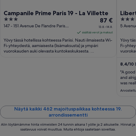
Campanile Prime Paris 19 - La Villette
Liber
3
Hinta
3
87 €
out
on
out
147 - 151 Avenue De Flandre Paris
5 Avenue
13.8.–14.8.
Paris
of
87 €
of
sisältää verot ja maksut
5
per
5
Yövy tässä hotellissa kohteessa Pariisi. Nauti ilmaisesta Wi-
Yövy täs
yö
Fi-yhteydestä, aamiaisesta (lisämaksusta) ja ympäri
Fi-yhtey
vuorokauden auki olevasta kuntokeskuksesta. ...
ajalle
vuoroka
...
13.8.
viiva
8,4
/
10
E
14.8.
"A good 
and alri
was reall
Arvostelt
Näytä kaikki 462 majoituspaikkaa kohteessa 19.
arrondissementti
Alin löytämämme hinta viimeisten 24 tunnin aikana 1 yölle ja 2 aikuiselle. Hinnat ja
saatavuus voivat muuttua. Muita ehtoja saatetaan soveltaa.