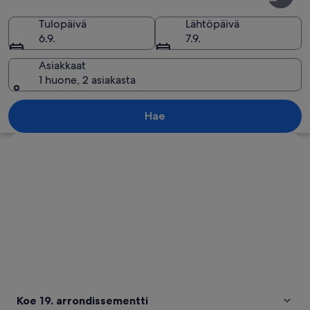
arrondissementti
Tulopäivä
Lähtöpäivä
6.9.
7.9.
Asiakkaat
1 huone, 2 asiakasta
Le Martin Pecheur -niminen vene, jonka
Hae
Tarkastele karttaa
Koe 19. arrondissementti