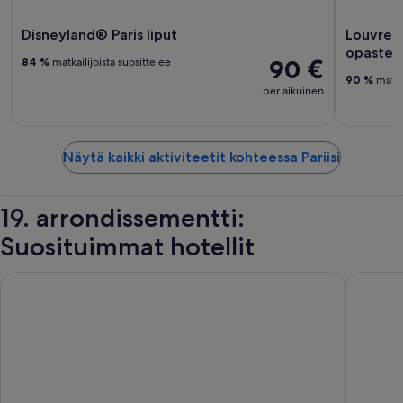
Disneyland® Paris liput
Louvren 
opastett
90 €
84 %
matkailijoista suosittelee
90 %
matkai
per aikuinen
Näytä kaikki aktiviteetit kohteessa Pariisi
19. arrondissementti:
Suosituimmat hotellit
Campanile Prime Paris 19 - La Villette
Libertel 