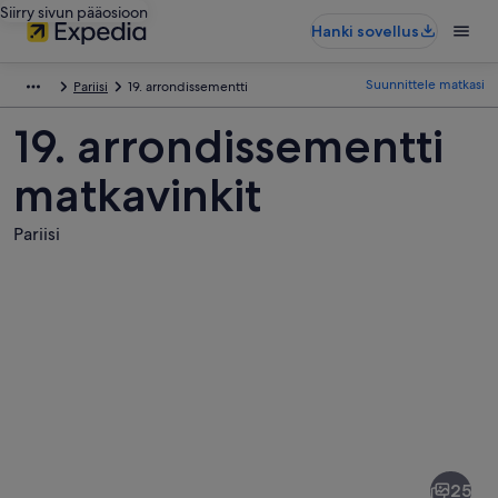
Siirry sivun pääosioon
Hanki sovellus
Suunnittele matkasi
Pariisi
19. arrondissementti
19. arrondissementti
matkavinkit
Pariisi
Kuvia
kohteesta
19.
25