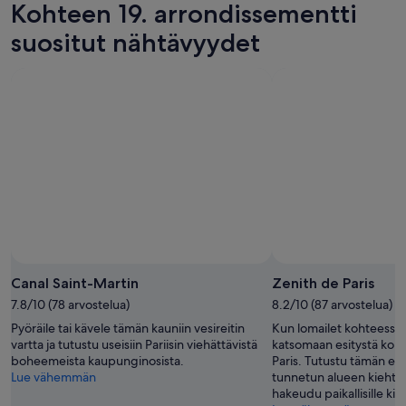
Kohteen 19. arrondissementti
suositut nähtävyydet
Canal Saint-Martin
Zenith de Paris
7.8/10 (78 arvostelua)
8.2/10 (87 arvostelua)
Pyöräile tai kävele tämän kauniin vesireitin
Kun lomailet kohteessa Pa
vartta ja tutustu useisiin Pariisin viehättävistä
katsomaan esitystä koh
boheemeista kaupunginosista.
Paris. Tutustu tämän eloi
Lue vähemmän
tunnetun alueen kiehtov
hakeudu paikallisille kier