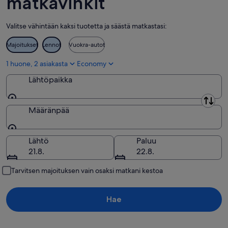
matkavinkit
Valitse vähintään kaksi tuotetta ja säästä matkastasi:
Majoitukset
Lennot
Vuokra-autot
1 huone, 2 asiakasta
Economy
Lähtöpaikka
Lähtöpaikka
Määränpää
Määränpää
Lähtö
Paluu
21.8.
22.8.
Tarvitsen majoituksen vain osaksi matkani kestoa
Hae