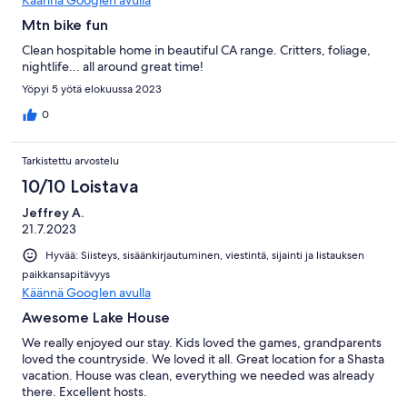
Käännä Googlen avulla
Mtn bike fun
Clean hospitable home in beautiful CA range. Critters, foliage,
nightlife... all around great time!
Yöpyi 5 yötä elokuussa 2023
0
Tarkistettu arvostelu
10/10 Loistava
Jeffrey A.
21.7.2023
Hyvää: Siisteys, sisäänkirjautuminen, viestintä, sijainti ja listauksen
paikkansapitävyys
Käännä Googlen avulla
Awesome Lake House
We really enjoyed our stay. Kids loved the games, grandparents
loved the countryside. We loved it all. Great location for a Shasta
vacation. House was clean, everything we needed was already
there. Excellent hosts.