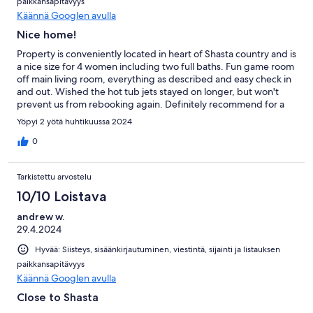
paikkansapitävyys
Käännä Googlen avulla
Nice home!
Property is conveniently located in heart of Shasta country and is
a nice size for 4 women including two full baths. Fun game room
off main living room, everything as described and easy check in
and out. Wished the hot tub jets stayed on longer, but won't
prevent us from rebooking again. Definitely recommend for a
girls weekend getaway while fly fishing during the day!
Yöpyi 2 yötä huhtikuussa 2024
0
Tarkistettu arvostelu
10/10 Loistava
andrew w.
29.4.2024
Hyvää: Siisteys, sisäänkirjautuminen, viestintä, sijainti ja listauksen
paikkansapitävyys
Käännä Googlen avulla
Close to Shasta