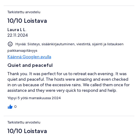
Tarkistettu arvostelu
10/10 Loistava
Laura L L.
22.11.2024
Hyvää: Siisteys, sisäänkirjautuminen, viestintä, sijainti ja listauksen
paikkansapitävyys
Käännä Googlen avulla
Quiet and peaceful
Thank you. It was perfect for us to retreat each evening. It was
quiet and peaceful. The hosts were amazing and even checked
in on us because of the excessive rains. We called them once for
assistance and they were very quick to respond and help.
Yöpyi 5 yötä marraskuussa 2024
0
Tarkistettu arvostelu
10/10 Loistava