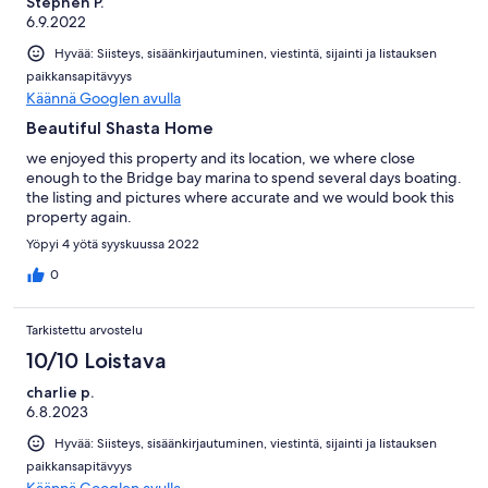
Stephen P.
6.9.2022
Hyvää: Siisteys, sisäänkirjautuminen, viestintä, sijainti ja listauksen
paikkansapitävyys
Käännä Googlen avulla
Beautiful Shasta Home
we enjoyed this property and its location, we where close
enough to the Bridge bay marina to spend several days boating.
the listing and pictures where accurate and we would book this
property again.
Yöpyi 4 yötä syyskuussa 2022
0
Tarkistettu arvostelu
10/10 Loistava
charlie p.
6.8.2023
Hyvää: Siisteys, sisäänkirjautuminen, viestintä, sijainti ja listauksen
paikkansapitävyys