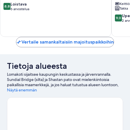
8.8
Loistava
Keittiö
House
8,8
Takka
kautta
6 arvostelua
~
10,
6
9.0
Upe
9,0
Loistava,
Mi
kautta
2 arv
6
to
10,
arvostelua
Shasta
Upea,
Lake!
2
Reddin
arvostel
Vertaile samankaltaisiin majoituspaikkoihin
Tietoja alueesta
Lomakoti sijaitsee kaupungin keskustassa ja järvenrannalla.
Sundial Bridge (silta) ja Shastan pato ovat mielenkiintoisia
paikallisia maamerkkejä, ja jos haluat tutustua alueen luontoon,
lisää Whiskeytown Shasta Trinity National Recreation Area
Näytä enemmän
(vapaa-ajanalue) ja Whiskeytown-Shasta-Trinity National
Recreation Area - Shasta Unit listallesi. Oletko matkalla lasten
kanssa? Oasis Fun Center ja Waterworks Park (vesipuisto) ovat
vierailun arvoisia. Täällä voit hiihtää ja lumilautailla ja harrastaa
muita talviurheilulajeja kuten moottorikelkkailua ja pulkkailua.
Vieraile matkaoppaassamme kohteeseen Redding