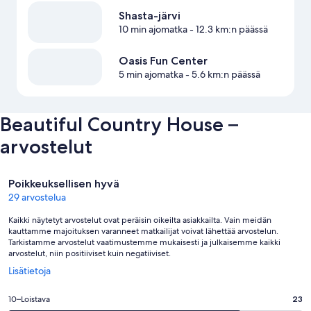
Shasta-järvi
10 min ajomatka
- 12.3 km:n päässä
Oasis Fun Center
5 min ajomatka
- 5.6 km:n päässä
Beautiful Country House –
arvostelut
Arvostelut
Poikkeuksellisen hyvä
29 arvostelua
Kaikki näytetyt arvostelut ovat peräisin oikeilta asiakkailta. Vain meidän
kauttamme majoituksen varanneet matkailijat voivat lähettää arvostelun.
Tarkistamme arvostelut vaatimustemme mukaisesti ja julkaisemme kaikki
arvostelut, niin positiiviset kuin negatiiviset.
Avautuu
Lisätietoja
uuteen
ikkunaan
Arvosana
10–Loistava
23