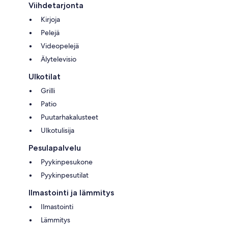
Viihdetarjonta
Kirjoja
Pelejä
Videopelejä
Älytelevisio
Ulkotilat
Grilli
Patio
Puutarhakalusteet
Ulkotulisija
Pesulapalvelu
Pyykinpesukone
Pyykinpesutilat
Ilmastointi ja lämmitys
Ilmastointi
Lämmitys