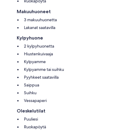
Ruokapöytä
Makuuhuoneet
3 makuuhuonetta
Lakanat saatavilla
Kylpyhuone
2 kylpyhuonetta
Hiustenkuivaaja
Kylpyamme
Kylpyamme tai suihku
Pyyhkeet saatavilla
Saippua
Suihku
Vessapaperi
Oleskelutilat
Puuliesi
Ruokapöytä