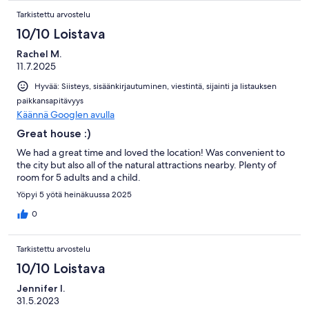
Tarkistettu arvostelu
10/10 Loistava
Rachel M.
11.7.2025
Hyvää: Siisteys, sisäänkirjautuminen, viestintä, sijainti ja listauksen
paikkansapitävyys
Käännä Googlen avulla
Great house :)
We had a great time and loved the location! Was convenient to
the city but also all of the natural attractions nearby. Plenty of
room for 5 adults and a child.
Yöpyi 5 yötä heinäkuussa 2025
0
Tarkistettu arvostelu
10/10 Loistava
Jennifer l.
31.5.2023