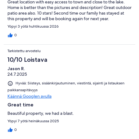
Great location with easy access to town and close to the lake.
Home is better than the pictures and description! Great outdoor
patio area also. 10 stars! Second time our family has stayed at
this property and will be booking again for next year.
Yöpyi 3 yötä huhtikuussa 2026
0
Tarkistettu arvostelu
10/10 Loistava
Jason R.
24.7.2025
Hyvää: Siisteys, sisäänkirjautuminen, viestintä, sijainti ja listauksen
paikkansapitävyys
Käännä Googlen avulla
Great time
Beautiful property, we had a blast.
Yöpyi 7 yötä heinäkuussa 2025
0