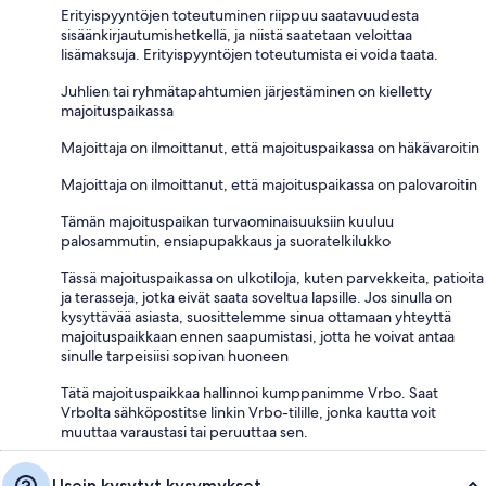
Erityispyyntöjen toteutuminen riippuu saatavuudesta
sisäänkirjautumishetkellä, ja niistä saatetaan veloittaa
lisämaksuja. Erityispyyntöjen toteutumista ei voida taata.
Juhlien tai ryhmätapahtumien järjestäminen on kielletty
majoituspaikassa
Majoittaja on ilmoittanut, että majoituspaikassa on häkävaroitin
Majoittaja on ilmoittanut, että majoituspaikassa on palovaroitin
Tämän majoituspaikan turvaominaisuuksiin kuuluu
palosammutin, ensiapupakkaus ja suoratelkilukko
Tässä majoituspaikassa on ulkotiloja, kuten parvekkeita, patioita
ja terasseja, jotka eivät saata soveltua lapsille. Jos sinulla on
kysyttävää asiasta, suosittelemme sinua ottamaan yhteyttä
majoituspaikkaan ennen saapumistasi, jotta he voivat antaa
sinulle tarpeisiisi sopivan huoneen
Tätä majoituspaikkaa hallinnoi kumppanimme Vrbo. Saat
Vrbolta sähköpostitse linkin Vrbo-tilille, jonka kautta voit
muuttaa varaustasi tai peruuttaa sen.
Usein kysytyt kysymykset