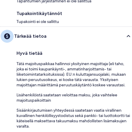
Tapahtumien järjestäminen ei ole sallittua
Tupakointikäytännöt
Tupakointi ei ole sallittu
Tärkeää tietoa
Hyvä tietää
Tätä majoituspaikkaa hallinnoi yksityinen majoittaja (eli taho,
joka ei toimi kaupankäynti-, ammatinharjoittamis- tai
liiketoimintatarkoituksissa). EU:n kuluttajansuojalaki, mukaan
lukien peruutusoikeus, ei koske tätä varausta. Yksityisen
majoittajan määrittämä peruutuskäytäntö koskee varaustasi.
Lisähenkilöistä saatetaan veloittaa maksu, joka vaihtelee
majoituspaikoittain
Sisäänkirjautumisen yhteydessä saatetaan vaatia virallinen
kuvallinen henkilöllisyystodistus sekä pankki- tai luottokortti tai
käteisellä maksettava takuumaksu mahdollisten lisämaksujen
varalta.