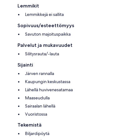
Lemmikit
Lemmikkejä ei sallita
Sopivuus/esteettömyys
Savuton majoituspaikka
Palvelut ja mukavuudet
Silitysrauta/-lauta
Sijainti
Järven rannalla
Kaupungin keskustassa
Lähellä huvivenesatamaa
Maaseudulla
Sairaalan lähellä
Vuoristossa
Tekemistä
Biljardipöytä