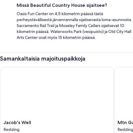
Missä Beautiful Country House sijaitsee?
Oasis Fun Center on 4,5 kilometrin päässä tästä
perheystävällisestä järvenrannalla sijaitsevasta loma-asunnosta.
Sacramento Rail Trail ja Moseley Family Cellars sijaitsevat 10
kilometrin päässä. Waterworks Park (vesipuisto) ja Old City Hall
Arts Center ovat myös 15 kilometrin päässä.
Samankaltaisia majoituspaikkoja
Jacob's Well
Mtn Gate
Jacob's
Mtn
Jacob's Well
Mtn Ga
Well
Gate
Redding
Reddin
Redding
Guest