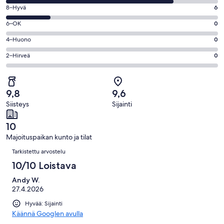
10
Arvosana
8–Hyvä
6
-
8
Loistava.
Arvosana
6–OK
0
-
23
6
Hyvä.
Arvosana
4–Huono
0
kautta
-
6
4
29
OK.
Arvosana
2–Hirveä
0
kautta
-
arvostelua
0
2
29
Huono.
kautta
-
arvostelua
0
29
Hirveä.
kautta
9,8
9,6
arvostelua
0
29
Siisteys
Sijainti
kautta
arvostelua
29
10
arvostelua
Majoituspaikan kunto ja tilat
Arvostelut
Tarkistettu arvostelu
10/10 Loistava
Andy W.
27.4.2026
Hyvää: Sijainti
Käännä Googlen avulla