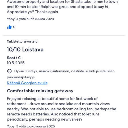
Awesome property and location for Shasta Lake. 5 min to town
and 10 min to lake! Ralph was great and stopped to say hi.
Appreciate ya!! Thanks again
Yöpyi 4 yötä huhtikuussa 2024
0
Tarkistettu arvostelu
10/10 Loistava
Scott C.
10.5.2025
Hyvää: Siisteys, sisäänkirjautuminen, viestintä, sijainti ja listauksen
paikkansapitävyys
Käännä Googlen avulla
Comfortable relaxing getaway
Enjoyed relaxing at beautiful home for first week of
retirement...drove around to see lake and mountain views
nearby. Was not able to use bedroom ceiling fan, perhaps the
remote needs batteries. Also noticed that toilet runs
periodically, perhaps needing new valves?
Yöpyi 3 yötä toukokuussa 2025