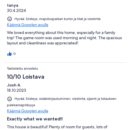
tanya
30.4.2024
Hyvää: Siisteys, majoituspaikan kunto ja tilat ja viestintä
Käännä Googlen avulla
We loved everything about this home, especially for a family
trip! The game room was used morning and night. The spacious
layout and cleanliness was appreciated!
0
Tarkistettu arvostelu
10/10 Loistava
Josh A.
18.10.2023
Hyvää: Siisteys, sisäänkirjautuminen, viestintä, sijainti ja listauksen
paikkansapitävyys
Käännä Googlen avulla
Exactly what we wanted!!
This house is beautiful! Plenty of room for guests, lots of