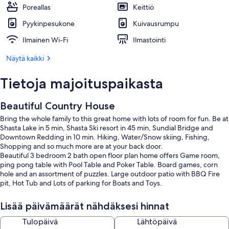
Poreallas
Keittiö
Pyykinpesukone
Kuivausrumpu
Ilmainen Wi-Fi
Ilmastointi
Näytä kaikki
Tietoja majoituspaikasta
Beautiful Country House
Bring the whole family to this great home with lots of room for fun. Be at
Shasta Lake in 5 min, Shasta Ski resort in 45 min, Sundial Bridge and
Downtown Redding in 10 min. Hiking, Water/Snow skiing, Fishing,
Shopping and so much more are at your back door.
Beautiful 3 bedroom 2 bath open floor plan home offers Game room,
ping pong table with Pool Table and Poker Table. Board games, corn
hole and an assortment of puzzles. Large outdoor patio with BBQ Fire
pit, Hot Tub and Lots of parking for Boats and Toys.
Minutes away from to many outdoor Nor-Cal Adventures!
Small dog allowed with approval.
Lisää päivämäärät nähdäksesi hinnat
Tulopäivä
Lähtöpäivä