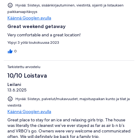
Hyvää: Siisteys, sisäänkirjautuminen, viestintä, sijainti ja listauksen
paikkansapitävyys
Käännä Googlen avulla
Great weekend getaway
Very comfortable and a great location!
Yöpyi 3 yötä toukokuussa 2023
0
Tarkistettu arvostelu
10/10 Loistava
Leilani
13.6.2025
Hyvää: Siisteys, palvelut/mukavuudet, majoituspaikan kunto ja tilat ja
viestintä
Käännä Googlen avulla
Great place to stay for an ice and relaxing girls trip. The house
was literally the cleanest we’ve ever stayed as far as air b n b’s
and VRBO’s go. Owners were very welcome and communicated
often. We will definitely be back for a family trip.