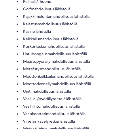
Pelihalli/-huone
Golfmahdollisuus lähistöllä
Kajakkimelontamahdollisuus lähistöllä
Kalastusmahdollisuus lähistöllä
Kasino lähistöllä
Kelkkailumahdollisuus lähistöllä
Koskenlaskumahdollisuus lähistöllä
Lintubongausmahdollisuus lähistöllä
Maastopyöräilymahdollisuus lähistöllä
Metsästysmahdollisuus lähistöllä
Moottorikelkkailumahdollisuus lähistöllä
Moottoriveneilymahdollisuus lähistöllä
Uintimahdollisuus lähistöllä
Vaellus-/pyöräilyreittejä lähistöllä
Vesihiihtomahdollisuus lähistöllä
Vesiskootterimahdollisuus lähistöllä
Villieläinkävelyretkiä lähistöllä
Water tubing -mahdollisuus lähistöllä