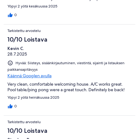
Yöpyi 2 yötä kesäkuussa 2025
0
Tarkistettu arvostelu
10/10 Loistava
Kevin C.
28.7.2025
Hyvää: Siisteys, sisäänkirjautuminen, viestintä, sijainti ja listauksen
paikkansapitävyys
Käännä Googlen avulla
Very clean, comfortable welcoming house. A/C works great.
Pool table/ping pong were a great touch. Definitely be back!
Yöpyi 2 yötä heinäkuussa 2025
0
Tarkistettu arvostelu
10/10 Loistava