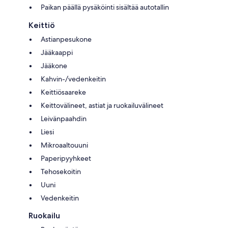
Paikan päällä pysäköinti sisältää autotallin
Keittiö
Astianpesukone
Jääkaappi
Jääkone
Kahvin-/vedenkeitin
Keittiösaareke
Keittovälineet, astiat ja ruokailuvälineet
Leivänpaahdin
Liesi
Mikroaaltouuni
Paperipyyhkeet
Tehosekoitin
Uuni
Vedenkeitin
Ruokailu