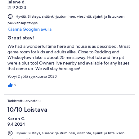
jalene d.
21.9.2023
Hyvää: Siisteys, sisäänkirjautuminen, viestintä, sijainti ja listauksen
paikkansapitävyys
Käännä Googlen avulla
Great stay!
We had a wonderful time here and house is as described. Great
game room for kids and adults alike. Close to Redding and
Whiskeytown lake is about 25 mins away. Hot tub and fire pit
were a plus too! Owners live nearby and available for any issues
that come up. We will stay here again!
Yöpyi 2 yötä syyskuussa 2023
2
Tarkistettu arvostelu
10/10 Loistava
Karen C.
9.4.2024
Hyvää: Siisteys, sisäänkirjautuminen, viestintä, sijainti ja listauksen