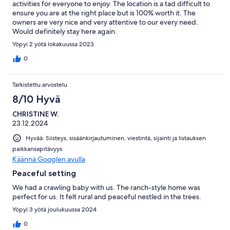
activities for everyone to enjoy. The location is a tad difficult to
ensure you are at the right place but is 100% worth it. The
owners are very nice and very attentive to our every need.
Would definitely stay here again.
Yöpyi 2 yötä lokakuussa 2023
0
Tarkistettu arvostelu
8/10 Hyvä
CHRISTINE W.
23.12.2024
Hyvää: Siisteys, sisäänkirjautuminen, viestintä, sijainti ja listauksen
paikkansapitävyys
Käännä Googlen avulla
Peaceful setting
We had a crawling baby with us. The ranch-style home was
perfect for us. It felt rural and peaceful nestled in the trees.
Yöpyi 3 yötä joulukuussa 2024
0