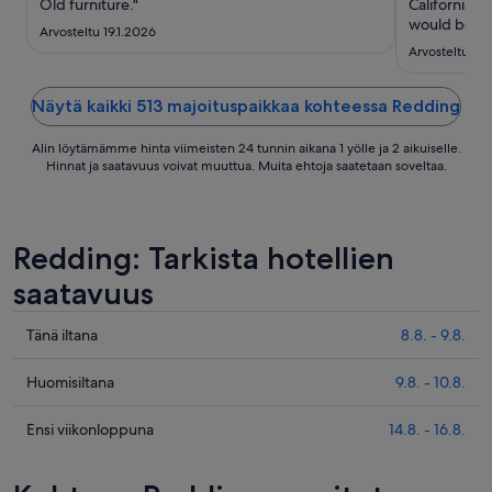
Old furniture."
California. A
would be a 
Arvosteltu 19.1.2026
great staff, 
Arvosteltu 7.
the icing on 
lobby as wel
Näytä kaikki 513 majoituspaikkaa kohteessa Redding
Alin löytämämme hinta viimeisten 24 tunnin aikana 1 yölle ja 2 aikuiselle.
Hinnat ja saatavuus voivat muuttua. Muita ehtoja saatetaan soveltaa.
Redding: Tarkista hotellien
saatavuus
Tarkista
Tänä iltana
8.8. - 9.8.
kohteen
Redding
Tarkista
Huomisiltana
9.8. - 10.8.
hinnat
kohteen
täksi
Redding
Tarkista
Ensi viikonloppuna
14.8. - 16.8.
illaksi
hinnat
kohteen
eli
huomisillaksi
Redding