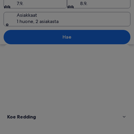
7.9.
8.9.
Asiakkaat
1 huone, 2 asiakasta
Main Street Shoes -jalkinekauppa, valk
Hae
Tarkastele karttaa
Koe Redding