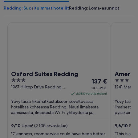
Redding: Suosituimmat hotellit
Redding: Loma-asunnot
Oxford Suites Redding
Americana 
Oxford Suites Redding
Americ
3
Hinta
3
137 €
out
on
out
1967 Hilltop Drive Redding
1241 Market
23.8.–24.8.
CA
of
137 €
of
sisältää verot ja maksut
5
per
5
Yövy tässä liikematkustukseen soveltuvassa
Yövy tässä h
yö
hotellissa kohteessa Redding. Nauti ilmaisesta
ilmaisesta W
aamiaisesta, ilmaisesta Wi-Fi-yhteydestä ja
ajalle
pysäköinnist
ilmaisesta pysäköinnistä. ...
kehuvat majo
23.8.
viiva
9
/
10
Upea! (2 105 arvostelua)
9,6
/
10
Poikk
24.8.
"Cleanness, room service could have been better.
"This is a v