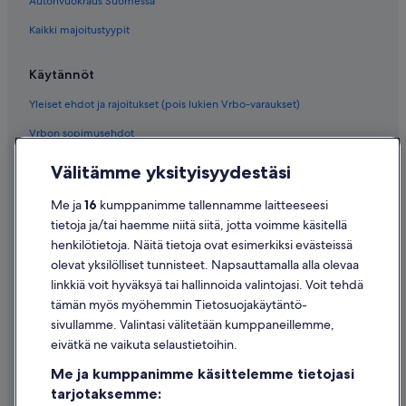
Autonvuokraus Suomessa
Kaikki majoitustyypit
Käytännöt
Yleiset ehdot ja rajoitukset (pois lukien Vrbo-varaukset)
Vrbon sopimusehdot
Saavutettavuus
Välitämme yksityisyydestäsi
Tietosuoja
Me ja
16
kumppanimme tallennamme laitteeseesi
Evästeet
tietoja ja/tai haemme niitä siitä, jotta voimme käsitellä
henkilötietoja. Näitä tietoja ovat esimerkiksi evästeissä
Käyttöehdot
olevat yksilölliset tunnisteet. Napsauttamalla alla olevaa
Oikeudelliset tiedot / ota meihin yhteyttä
linkkiä voit hyväksyä tai hallinnoida valintojasi. Voit tehdä
tämän myös myöhemmin Tietosuojakäytäntö-
Sisältövaatimukset ja ilmoituksen tekeminen sisällöstä
sivullamme. Valintasi välitetään kumppaneillemme,
eivätkä ne vaikuta selaustietoihin.
Tuki
Me ja kumppanimme käsittelemme tietojasi
Ota yhteyttä
tarjotaksemme: