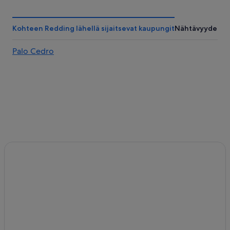
Bakersfield
Yuma
Kohteen Redding lähellä sijaitsevat kaupungit
Nähtävyydet
Palo Cedro