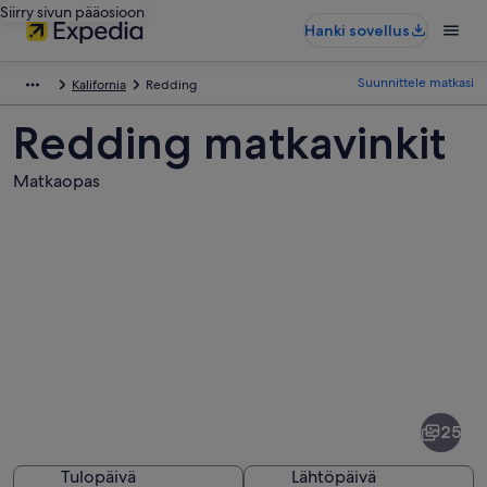
Siirry sivun pääosioon
Hanki sovellus
Suunnittele matkasi
Kalifornia
Redding
Redding matkavinkit
Matkaopas
Kuvia
kohteesta
Redding
25
Tulopäivä
Lähtöpäivä