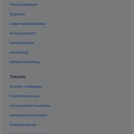
Tietoa yrityksestä
Työpaikat
Listaa majoituspaikkasi
Kumppanuudet
Lehdistöhuone
Advertising
Affiliate Marketing
Tutustu
Suomen matkaopas
Hotellit Suomessa
Loma-asunnot Suomessa
Lomapaketit Suomessa
Kotimaan lennot