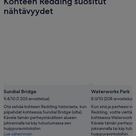
Kohteen Redding suositut
8.8.
eli
hinnat
-
9.8.
ensi
nähtävyydet
9.8.
-
viikonlopuksi
10.8.
eli
14.8.
-
16.8.
Sundial Bridge
Waterworks Park
9.4/10 (1 203 arvostelua)
8.0/10 (208 arvostelua)
Ota selvää kohteen Redding historiasta, kun
Kun sinä ja perheesi vie
piipahdat kohteessa Sundial Bridge (silta).
Redding, voitte viettää 
Kävele tämän perheystävällisen alueen
kohteessa Waterworks Pa
jokirannalla tai käy tutustumassa sen
Kävele tämän perheystä
huippuravintoloihin.
jokirannalla tai käy tut
Lue vähemmän
huippuravintoloihin.