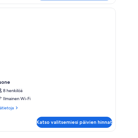
et, memory foam -patjalliset sängyt, minibaari
uone
8 henkilöä
Ilmainen Wi-Fi
ätietoja
sätietoja
oneesta
one
Katso valitsemiesi päivien hinnat