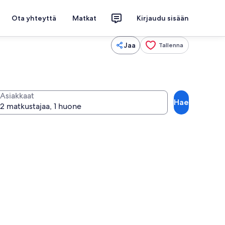
Ota yhteyttä
Matkat
Kirjaudu sisään
Jaa
Tallenna
Asiakkaat
Hae