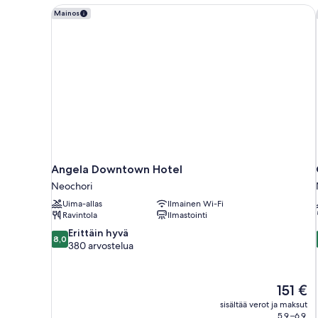
Angela Downtown Hotel
Mainos
Angela Downtown Hotel
Neochori
Uima-allas
Ilmainen Wi-Fi
Ravintola
Ilmastointi
8.0
Erittäin hyvä
8,0
kautta
380 arvostelua
10,
Erittäin
hyvä,
Hinta
151 €
380
on
sisältää verot ja maksut
arvostelua
151 €
5.9.–6.9.