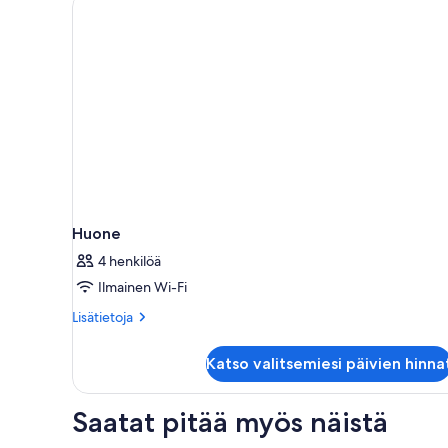
Huone
4 henkilöä
Ilmainen Wi-Fi
Lisätietoja
Lisätietoja
huoneesta
Huone
Katso valitsemiesi päivien hinna
Saatat pitää myös näistä