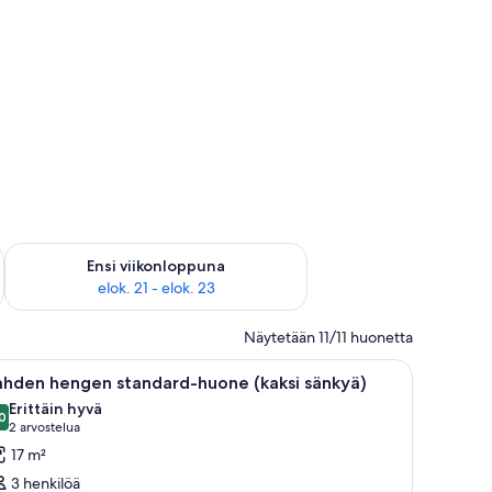
ok. 14 - elok. 16
Tarkista ensi viikonlopun saatavuus elok. 21 - elok. 23
Ensi viikonloppuna
elok. 21 - elok. 23
Näytetään 11/11 huonetta
en vuodevaatteilla varustettu sänky, puinen vaatekaappi, pieni pöytä ja sein
vaa
Makuuhuoneessa on kaksi sänkyä, katossa on pui
5
ahden hengen standard-huone (kaksi sänkyä)
ikki
Erittäin hyvä
uonetyypin
0
8,0 kautta 10
(2
2 arvostelua
ahden
arvostelua)
17 m²
engen
3 henkilöä