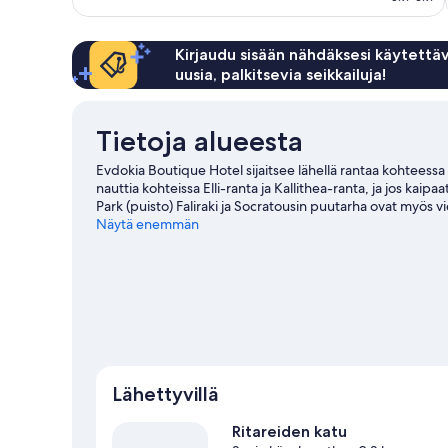
Kirjaudu sisään nähdäksesi käytettäv
uusia, palkitsevia seikkailuja!
Tietoja alueesta
Evdokia Boutique Hotel sijaitsee lähellä rantaa kohtee
nauttia kohteissa Elli-ranta ja Kallithea-ranta, ja jos k
Park (puisto) Faliraki ja Socratousin puutarha ovat myös vi
Näytä enemmän
Lähettyvillä
Ritareiden katu