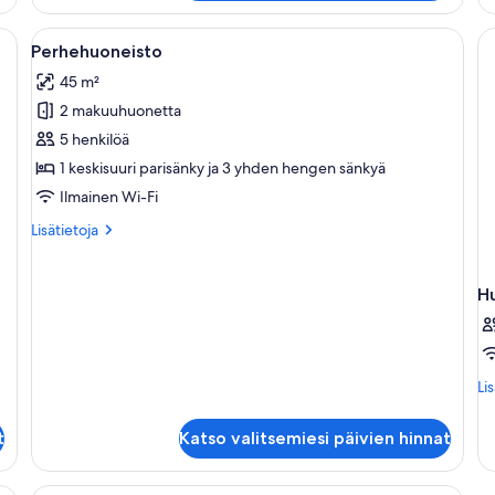
katettu pöytä, ja sen ympärillä on tuoleja, sohva ja ruukkukasvi.
Avaa
Perhehuoneisto | Ylelliset vuodevaatte
1
Perhehuoneisto
kaikki
45 m²
huonetyypin
2 makuuhuonetta
Perhehuoneisto
kuvat
5 henkilöä
1 keskisuuri parisänky ja 3 yhden hengen sänkyä
Ilmainen Wi-Fi
Lisätietoja
Lisätietoja
huoneesta
Perhehuoneisto
H
Lis
Li
hu
Hu
t
Katso valitsemiesi päivien hinnat