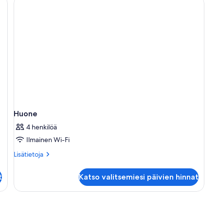
Huone
4 henkilöä
Ilmainen Wi-Fi
Lisätietoja
Lisätietoja
huoneesta
Huone
t
Katso valitsemiesi päivien hinnat