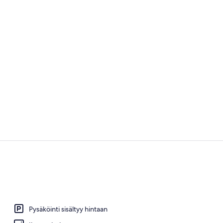
Talo, 2 maku
Ulkoalueet
Pysäköinti sisältyy hintaan