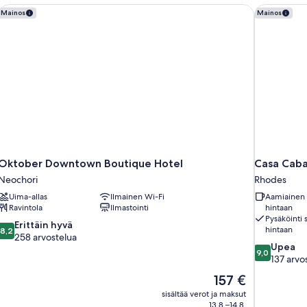
Oktober Downtown Boutique Hotel
Casa Caban
Mainos
Mainos
Oktober Downtown Boutique Hotel
Casa Caba
Neochori
Rhodes
Uima-allas
Ilmainen Wi-Fi
Aamiainen s
Ravintola
Ilmastointi
hintaan
Pysäköinti s
8.2
Erittäin hyvä
hintaan
8,2
kautta
258 arvostelua
9.0
Upea
10,
9,0
kautta
137 arvo
Erittäin
10,
hyvä,
Hinta
157 €
Upea,
258
on
sisältää verot ja maksut
137
arvostelua
157 €
13.8.–14.8.