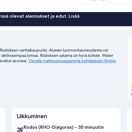
arvostelua
issä olevat alennukset ja edut. Lisää
ssa Rodoksen vanhakaupunki. Alueen luonnonkauneudesta voi
aipaat aktiivisempaa lomaa, Ródoksen satama on hyvä kohde. Water
erailun arvoisia.
Vieraile matkaoppaassamme kohteeseen Ródos
Liikkuminen
Ródos (RHO-Diágoras) – 35 minuutin