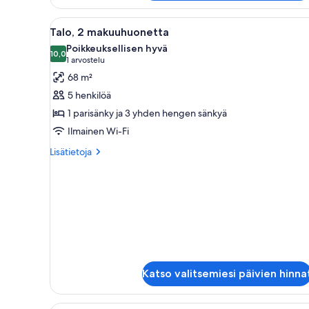
Avaa
Ruokailutila, jossa on neljälle 
7
Talo, 2 makuuhuonetta
kaikki
Poikkeuksellisen hyvä
huonetyypin
10,0
10,0 kautta 10
(1
1 arvostelu
Talo,
arvostelu)
68 m²
2
5 henkilöä
makuuhuonetta
1 parisänky ja 3 yhden hengen sänkyä
kuvat
Ilmainen Wi-Fi
Lisätietoja
Lisätietoja
huoneesta
Talo,
2
makuuhuonetta
Katso valitsemiesi päivien hinna