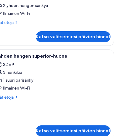
tandard-
2 yhden hengen sänkyä
uone
Ilmainen Wi-Fi
aksi
änkyä)
ätietoja
sätietoja
oneesta
uvat
hden
Katso valitsemiesi päivien hinnat
ngen
andard-
one
peili, televisio ja ikkuna, jossa on verhot.
vaa
Ylelliset vuodevaatteet, memory foam -patjall
5
ksi
ahden hengen superior-huone
ikki
nkyä)
22 m²
uonetyypin
3 henkilöä
ahden
engen
1 suuri parisänky
uperior-
Ilmainen Wi-Fi
uone
ätietoja
sätietoja
uvat
oneesta
hden
ngen
perior-
one
Katso valitsemiesi päivien hinnat