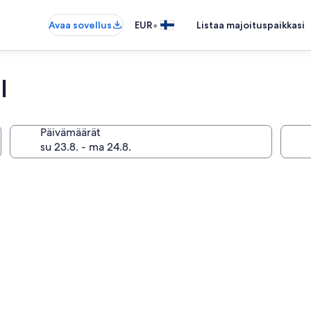
•
Avaa sovellus
EUR
Listaa majoituspaikkasi
l
Päivämäärät