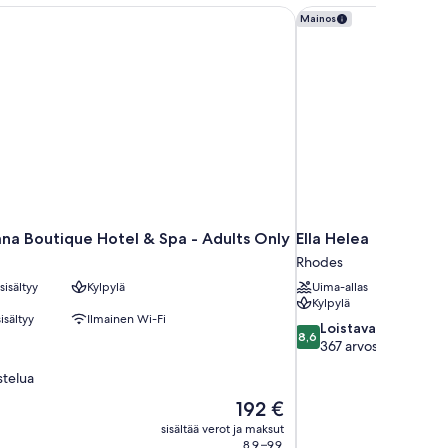
a Boutique Hotel & Spa - Adults Only
Ella Helea
Mainos
na Boutique Hotel & Spa - Adults Only
Ella Helea
Rhodes
isältyy
Kylpylä
Uima-allas
Kylpylä
isältyy
Ilmainen Wi-Fi
8.6
Loistava
8,6
kautta
367 arvostelua
10,
stelua
Loistava,
367
Hinta
192 €
arvostelua
on
sisältää verot ja maksut
192 €
8.9.–9.9.