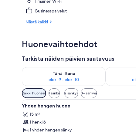
Ilmainen Wi-Fi
Aula
Businesspalvelut
Näytä kaikki
Huonevaihtoehdot
Tarkista näiden päivien saatavuus
Tarkista tämän illan saatavuus elok. 9 - elok. 10
Tarkista huomi
Tänä iltana
elok. 9 - elok. 10
el
Huoneille
Kaikki huoneet
1 sänky
2 sänkyä
3+ sänkyä
saatavilla
Avaa
Makuuhuoneessa on kaksi sänkyä,
olevia
6
Yhden hengen huone
kaikki
suodattimia
15 m²
huonetyypin
1 henkilö
Yhden
hengen
1 yhden hengen sänky