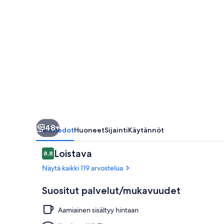
48+
Yleistiedot
Huoneet
Sijainti
Käytännöt
Arvostelut
Loistava
8,8
8,8 kautta 10.
Näytä kaikki 119 arvostelua
Suositut palvelut/mukavuudet
Aamiainen sisältyy hintaan