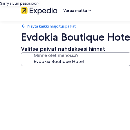
Siirry sivun pääosioon
Varaa matka
Näytä kaikki majoituspaikat
Evdokia Boutique Hote
Valitse päivät nähdäksesi hinnat
Minne olet menossa?
Majoituspaikan
Evdokia
Boutique
Hotel
valokuvagalleria