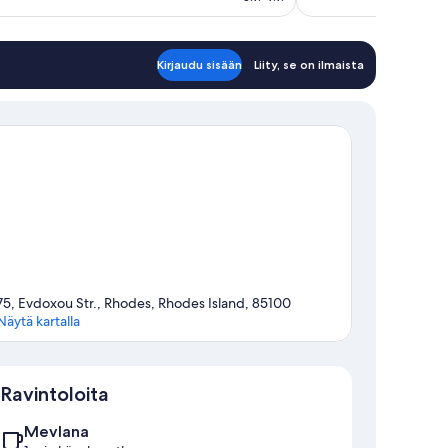
Kirjaudu sisään
Liity, se on ilmaista
75, Evdoxou Str., Rhodes, Rhodes Island, 85100
Näytä kartalla
Kartta
Ravintoloita
Mevlana