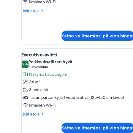
huone
Ilmainen Wi-Fi
kuvat
Lisätietoja
Lisätietoja
huoneesta
Yhden
hengen
huone
Katso valitsemiesi päivien hinna
Avaa
Makuuhuoneessa on sänky, yöpöy
9
Executive-sviitti
kaikki
Poikkeuksellisen hyvä
huonetyypin
9,4
9,4 kautta 10
(3
3 arvostelua
Executive-
arvostelua)
Näkymä kaupungille
sviitti
34 m²
kuvat
3 henkilöä
1 suuri parisänky ja 1 vuodesohva (125–150 cm leveä)
Ilmainen Wi-Fi
Lisätietoja
Lisätietoja
huoneesta
Executive-
Katso valitsemiesi päivien hinna
sviitti