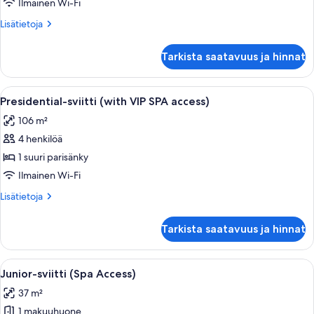
SPA
Ilmainen Wi-Fi
access)
Lisätietoja
Lisätietoja
kuvat
huoneesta
Sviitti
Tarkista saatavuus ja hinnat
(with
SPA
access)
Avaa
Moderni hotellihuone, jossa on sohva, n
13
Presidential-sviitti (with VIP SPA access)
kaikki
106 m²
huonetyypin
4 henkilöä
Presidential-
sviitti
1 suuri parisänky
(with
Ilmainen Wi-Fi
VIP
Lisätietoja
Lisätietoja
SPA
huoneesta
access)
Presidential-
Tarkista saatavuus ja hinnat
sviitti
kuvat
(with
VIP
Avaa
Hotellihuoneessa on sänky, sohva, työ
5
SPA
Junior-sviitti (Spa Access)
kaikki
access)
37 m²
huonetyypin
1 makuuhuone