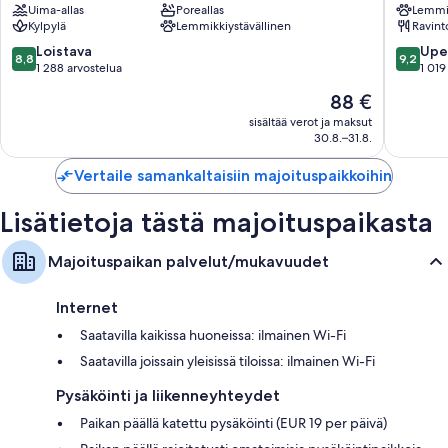
Uima-allas
Poreallas
Lemmik
Hotel
Hotel
Kylpylä
Lemmikkiystävällinen
Ravint
Riian
Keskust
vanhakaupunki
8.8
9.2
Loistava
Upe
8,8
9,2
kautta
kautta
1 288 arvostelua
1 019
10,
10,
Hinta
88 €
Loistava,
Upea,
on
1 288
1 019
sisältää verot ja maksut
88 €
30.8.–31.8.
arvostelua
arvostel
Vertaile samankaltaisiin majoituspaikkoihin
Lisätietoja tästä majoituspaikasta
Majoituspaikan palvelut/mukavuudet
Internet
Saatavilla kaikissa huoneissa: ilmainen Wi-Fi
Saatavilla joissain yleisissä tiloissa: ilmainen Wi-Fi
Pysäköinti ja liikenneyhteydet
Paikan päällä katettu pysäköinti (EUR 19 per päivä)