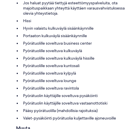
Jos haluat pyytää tiettyjä esteettömyyspalveluita, ota
majoituspaikkaan yhteyttä käyttäen varausvahvistuksessa
olevia yhteystietoja.
Hissi
Hyvin valaistu kulkuväylä sisäänkäynnille
Portaaton kulkuväylä sisäänkäynnille
Pyörätuolille soveltuva business center
Pyörätuolille soveltuva kulkuväylä
Pyörätuolille soveltuva kulkuväylä hissille
Pyörätuolille soveltuva kuntosali
Pyörätuolille soveltuva kylpylä
Pyörätuolille soveltuva lounge
Pyörätuolille soveltuva ravintola
Pyörätuolin käyttäjille soveltuva pysäköinti
Pyörätuolin käyttäjille soveltuva vastaanottotiski
Pääsy pyörätuolilla (mahdollisia rajoituksia)
Valet-pysäköinti pyörätuolia kuljettaville ajoneuvoille
Muuta