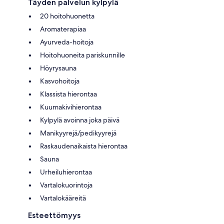
Täyden palvelun kylpylä
20 hoitohuonetta
Aromaterapiaa
Ayurveda-hoitoja
Hoitohuoneita pariskunnille
Höyrysauna
Kasvohoitoja
Klassista hierontaa
Kuumakivihierontaa
Kylpylä avoinna joka päivä
Manikyyrejä/pedikyyrejä
Raskaudenaikaista hierontaa
Sauna
Urheiluhierontaa
Vartalokuorintoja
Vartalokääreitä
Esteettömyys