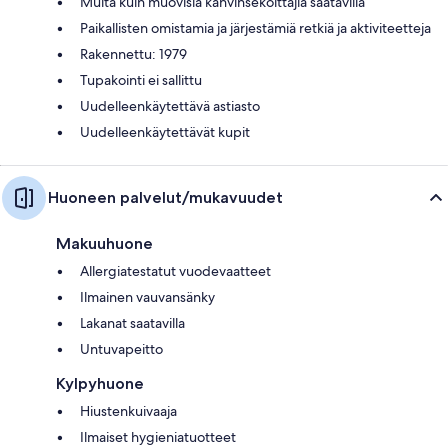
Muita kuin muovisia kahvinsekoittajia saatavilla
Paikallisten omistamia ja järjestämiä retkiä ja aktiviteetteja
Rakennettu: 1979
Tupakointi ei sallittu
Uudelleenkäytettävä astiasto
Uudelleenkäytettävät kupit
Huoneen palvelut/mukavuudet
Makuuhuone
Allergiatestatut vuodevaatteet
Ilmainen vauvansänky
Lakanat saatavilla
Untuvapeitto
Kylpyhuone
Hiustenkuivaaja
Ilmaiset hygieniatuotteet