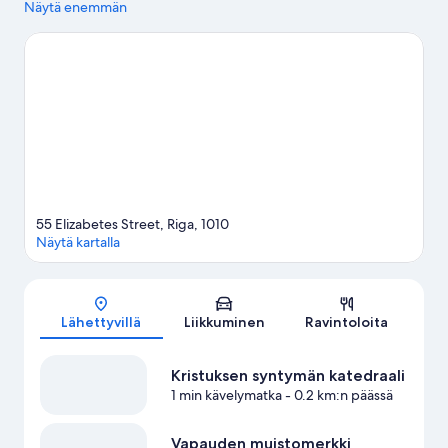
kulttuurikohteita, ja shoppailusta kiinnostuneille tarjolla on Riian
Näytä enemmän
joulumarkkinat ja Riian keskustori. Kristuksen syntymän
katedraali ja Vapauden muistomerkki ovat kaksi muuta paikkaa,
joissa kannattaa vierailla. Kannattaa myös varata aikaa alueen
aktiviteetteihin tutustumiseen. Niihin kuuluu muun muassa
golfaus.
Vieraile matkaoppaassamme kohteeseen Riika
55 Elizabetes Street, Riga, 1010
Näytä kartalla
Kartta
Lähettyvillä
Liikkuminen
Ravintoloita
Kristuksen syntymän katedraali
1 min kävelymatka
- 0.2 km:n päässä
Vapauden muistomerkki