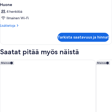
Huone
4 henkilöä
Ilmainen Wi-Fi
Lisätietoja
Lisätietoja
huoneesta
Huone
Tarkista saatavuus ja hinnat
Saatat pitää myös näistä
Park Inn by Radisson Riga Valdemara
Radisson
Mainos
Mainos