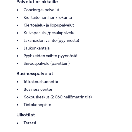
Palvelut asiakkaille
Concierge-palvelut
Kielitaitoinen henkilökunta
Kiertoajelu- ja lippupalvelut
Kuivapesula-/pesulapalvelu
Lakanoiden vaihto (pyynnöstä)
Laukunkantaja
Pyyhkeiden vaihto pyynnöstä
Siivouspalvelu (päivittäin)
Businesspalvelut
16 kokoushuonetta
Business center
Kokouskeskus (2 060 neliömetrin tila)
Tietokonepiste
Ulkotilat
Terassi