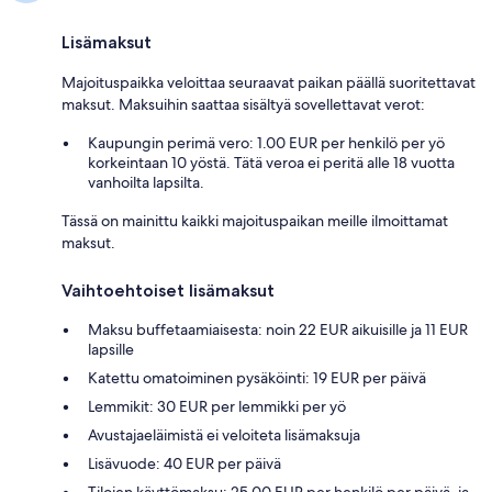
Lisämaksut
Majoituspaikka veloittaa seuraavat paikan päällä suoritettavat
maksut. Maksuihin saattaa sisältyä sovellettavat verot:
Kaupungin perimä vero: 1.00 EUR per henkilö per yö
korkeintaan 10 yöstä. Tätä veroa ei peritä alle 18 vuotta
vanhoilta lapsilta.
Tässä on mainittu kaikki majoituspaikan meille ilmoittamat
maksut.
Vaihtoehtoiset lisämaksut
Maksu buffetaamiaisesta: noin 22 EUR aikuisille ja 11 EUR
lapsille
Katettu omatoiminen pysäköinti: 19 EUR per päivä
Lemmikit: 30 EUR per lemmikki per yö
Avustajaeläimistä ei veloiteta lisämaksuja
Lisävuode: 40 EUR per päivä