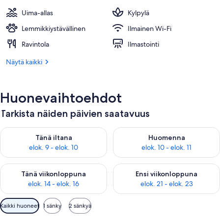
Uima-allas
Kylpylä
Lemmikkiystävällinen
Ilmainen Wi-Fi
Ravintola
Ilmastointi
Näytä kaikki
Huonevaihtoehdot
Tarkista näiden päivien saatavuus
Tarkista tämän illan saatavuus elok. 9 - elok. 10
Tarkista huomisen saatavuus elo
Tänä iltana
Huomenna
elok. 9 - elok. 10
elok. 10 - elok. 11
Tarkista tämän viikonlopun saatavuus elok. 14 - elok. 16
Tarkista ensi viikonlopun saata
Tänä viikonloppuna
Ensi viikonloppuna
elok. 14 - elok. 16
elok. 21 - elok. 23
Huoneille
Kaikki huoneet
1 sänky
2 sänkyä
saatavilla