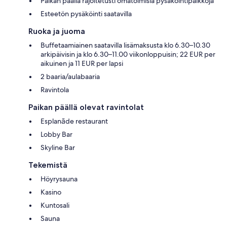
Paikan päällä rajoitetusti omatoimisia pysäköintipaikkoja
Esteetön pysäköinti saatavilla
Ruoka ja juoma
Buffetaamiainen saatavilla lisämaksusta klo 6.30–10.30
arkipäivisin ja klo 6.30–11.00 viikonloppuisin; 22 EUR per
aikuinen ja 11 EUR per lapsi
2 baaria/aulabaaria
Ravintola
Paikan päällä olevat ravintolat
Esplanāde restaurant
Lobby Bar
Skyline Bar
Tekemistä
Höyrysauna
Kasino
Kuntosali
Sauna