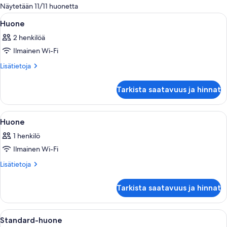
olevia
Näytetään 11/11 huonetta
suodattimia
Avaa
Moderni hotellihuone, jossa on suuri
6
Huone
kaikki
2 henkilöä
huonetyypin
Ilmainen Wi-Fi
Huone
kuvat
Lisätietoja
Lisätietoja
huoneesta
Huone
Tarkista saatavuus ja hinnat
Avaa
Hotellihuone, jossa on kaksi sänkyä, työ
10
Huone
kaikki
1 henkilö
huonetyypin
Ilmainen Wi-Fi
Huone
kuvat
Lisätietoja
Lisätietoja
huoneesta
Huone
Tarkista saatavuus ja hinnat
Avaa
Hotellihuone, jossa on suuri sänky, kak
7
Standard-huone
kaikki