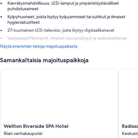
Kierrätysmahdollisuus, LED-lamput ja ympäristöystävälliset
puhdistusaineet
Kylpyhuoneet, joista löytyy kylpyammeet tai suihkut ja ilmaiset
hygieniatuotteet
27-tuumainen LCD-televisio, josta löytyy digitaalikanavat
Vaatekaapit/komerot, ilmaiset vauvansängyt ja vedenkeittimet
Näytä enemmän tietoja majoituspaikasta
Samankaltaisia majoituspaikkoja
Wellton Riverside SPA Hotel
Radisson
Wellton
Radisso
Wellton Riverside SPA Hotel
Radiss
Riverside
Blu
Riian vanhakaupunki
Keskust
SPA
Elizabet