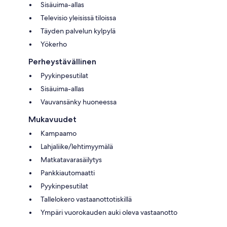
Sisäuima-allas
Televisio yleisissä tiloissa
Täyden palvelun kylpylä
Yökerho
Perheystävällinen
Pyykinpesutilat
Sisäuima-allas
Vauvansänky huoneessa
Mukavuudet
Kampaamo
Lahjaliike/lehtimyymälä
Matkatavarasäilytys
Pankkiautomaatti
Pyykinpesutilat
Tallelokero vastaanottotiskillä
Ympäri vuorokauden auki oleva vastaanotto