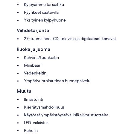
Kylpyamme tai suihku
Pyyhkeet saatavilla
Yksityinen kylpyhuone
Viihdetarjonta
27–tuumainen LCD-televisio ja digitaaliset kanavat
Ruoka ja juoma
Kahvin-/teenkeitin
Minibaari
Vedenkeitin
Ympärivuorokautinen huonepalvelu
Muuta
Ilmastointi
Kierrätysmahdollisuus
Käytössä ympäristöystävällisiä siivoustuotteita
LED-valaistus
Puhelin