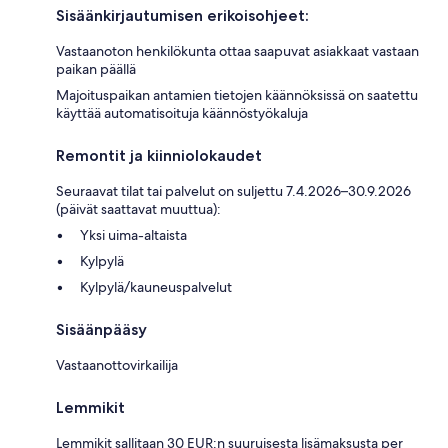
Sisäänkirjautumisen erikoisohjeet:
Vastaanoton henkilökunta ottaa saapuvat asiakkaat vastaan
paikan päällä
Majoituspaikan antamien tietojen käännöksissä on saatettu
käyttää automatisoituja käännöstyökaluja
Remontit ja kiinniolokaudet
Seuraavat tilat tai palvelut on suljettu 7.4.2026–30.9.2026
(päivät saattavat muuttua):
Yksi uima-altaista
Kylpylä
Kylpylä/kauneuspalvelut
Sisäänpääsy
Vastaanottovirkailija
Lemmikit
Lemmikit sallitaan 30 EUR:n suuruisesta lisämaksusta per