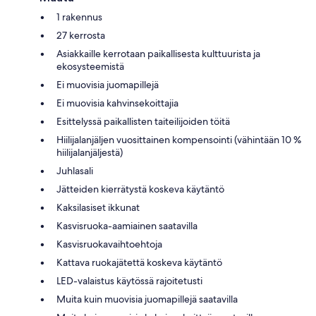
1 rakennus
27 kerrosta
Asiakkaille kerrotaan paikallisesta kulttuurista ja
ekosysteemistä
Ei muovisia juomapillejä
Ei muovisia kahvinsekoittajia
Esittelyssä paikallisten taiteilijoiden töitä
Hiilijalanjäljen vuosittainen kompensointi (vähintään 10 %
hiilijalanjäljestä)
Juhlasali
Jätteiden kierrätystä koskeva käytäntö
Kaksilasiset ikkunat
Kasvisruoka-aamiainen saatavilla
Kasvisruokavaihtoehtoja
Kattava ruokajätettä koskeva käytäntö
LED-valaistus käytössä rajoitetusti
Muita kuin muovisia juomapillejä saatavilla