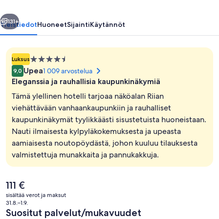
Hotel,
llinen
Seuraava
Riga
131+
Yleistiedot
Huoneet
Sijainti
Käytännöt
valokuvagalleria
4.5
Luksus
tähden
Upea
1 009 arvostelua
9,0
majoituspaikka
Eleganssia ja rauhallisia kaupunkinäkymiä
Tämä ylellinen hotelli tarjoaa näköalan Riian
viehättävään vanhaankaupunkiin ja rauhalliset
kaupunkinäkymät tyylikkäästi sisustetuista huoneistaan.
Sisäuima-allas
Nauti ilmaisesta kylpyläkokemuksesta ja upeasta
aamiaisesta noutopöydästä, johon kuuluu tilauksesta
valmistettuja munakkaita ja pannukakkuja.
Nykyinen
111 €
hinta
sisältää verot ja maksut
on
31.8.–1.9.
111 €
Suositut palvelut/mukavuudet