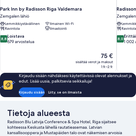
Park Inn by Radisson Riga Valdemara
Radisson
Zemgalen lähiö
Zemgalen 
Lemmikkiystävällinen
Ilmainen Wi-Fi
Lemmikki
Ravintola
Ilmastointi
Ravintol
8.8
8.0
Loistava
Erittä
8,8
8,0
kautta
kautta
679 arvostelua
1 002 
10,
10,
Loistava,
Erittäin
Hinta
75 €
679
hyvä,
on
sisältää verot ja maksut
arvostelua
1 002
75 €
1.9.–2.9.
arvostelua
Kirjaudu sisään nähdäksesi käytettävissä olevat alennukset ja
edut. Lisää uusia, palkitsevia seikkailuja!
Kirjaudu sisään
Liity, se on ilmaista
Tietoja alueesta
Radisson Blu Latvija Conference & Spa Hotel, Riga sijaitsee
kohteessa Keskusta lähellä rautatieasemaa. Latvian
kansallisooppera ja Mustapäiden talo ovat näkemisen arvoisia