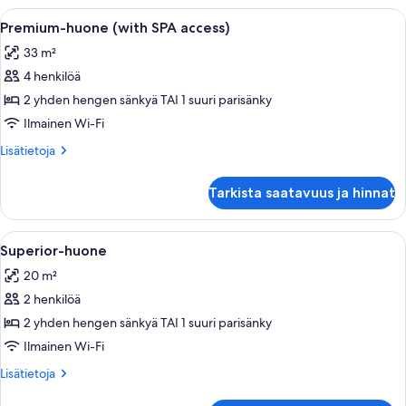
Avaa
Hotellihuone, jossa on suuri sänky, ka
7
Premium-huone (with SPA access)
kaikki
33 m²
huonetyypin
4 henkilöä
Premium-
huone
2 yhden hengen sänkyä TAI 1 suuri parisänky
(with
Ilmainen Wi-Fi
SPA
Lisätietoja
Lisätietoja
access)
huoneesta
kuvat
Premium-
Tarkista saatavuus ja hinnat
huone
(with
SPA
Avaa
Hotellihuone, jossa on kaksi sänkyä, t
10
access)
Superior-huone
kaikki
20 m²
huonetyypin
2 henkilöä
Superior-
huone
2 yhden hengen sänkyä TAI 1 suuri parisänky
kuvat
Ilmainen Wi-Fi
Lisätietoja
Lisätietoja
huoneesta
Superior-