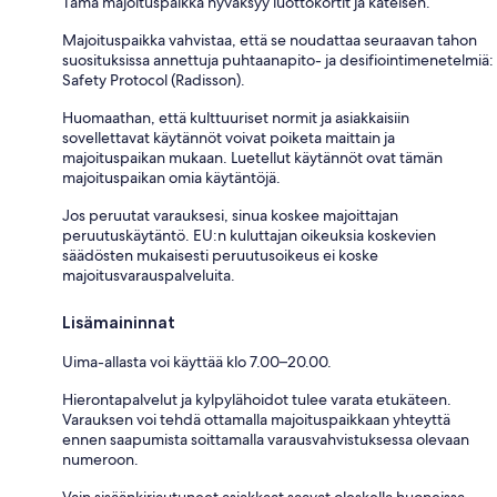
Tämä majoituspaikka hyväksyy luottokortit ja käteisen.
Majoituspaikka vahvistaa, että se noudattaa seuraavan tahon
suosituksissa annettuja puhtaanapito- ja desifiointimenetelmiä:
Safety Protocol (Radisson).
Huomaathan, että kulttuuriset normit ja asiakkaisiin
sovellettavat käytännöt voivat poiketa maittain ja
majoituspaikan mukaan. Luetellut käytännöt ovat tämän
majoituspaikan omia käytäntöjä.
Jos peruutat varauksesi, sinua koskee majoittajan
peruutuskäytäntö. EU:n kuluttajan oikeuksia koskevien
säädösten mukaisesti peruutusoikeus ei koske
majoitusvarauspalveluita.
Lisämaininnat
Uima-allasta voi käyttää klo 7.00–20.00.
Hierontapalvelut ja kylpylähoidot tulee varata etukäteen.
Varauksen voi tehdä ottamalla majoituspaikkaan yhteyttä
ennen saapumista soittamalla varausvahvistuksessa olevaan
numeroon.