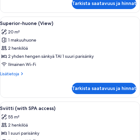
Tarkista saatavuus ja hinnat
huone
Avaa
Moderni hotellihuone, jossa on suuri s
5
Superior-huone (View)
kaikki
20 m²
huonetyypin
1 makuuhuone
Superior-
huone
2 henkilöä
(View)
2 yhden hengen sänkyä TAI 1 suuri parisänky
kuvat
Ilmainen Wi-Fi
Lisätietoja
Lisätietoja
huoneesta
Superior-
Tarkista saatavuus ja hinnat
huone
(View)
Avaa
Moderni hotellihuone, jossa on sohva,
6
Sviitti (with SPA access)
kaikki
55 m²
huonetyypin
2 henkilöä
Sviitti
(with
1 suuri parisänky