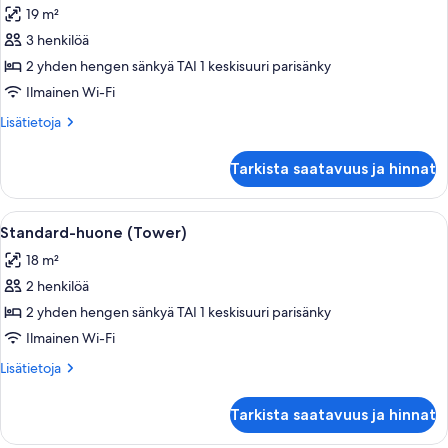
19 m²
huonetyypin
3 henkilöä
Standard-
huone
2 yhden hengen sänkyä TAI 1 keskisuuri parisänky
kuvat
Ilmainen Wi-Fi
Lisätietoja
Lisätietoja
huoneesta
Standard-
Tarkista saatavuus ja hinnat
huone
Avaa
Hotellihuone, jossa on kaksi sänkyä, t
5
Standard-huone (Tower)
kaikki
18 m²
huonetyypin
2 henkilöä
Standard-
huone
2 yhden hengen sänkyä TAI 1 keskisuuri parisänky
(Tower)
Ilmainen Wi-Fi
kuvat
Lisätietoja
Lisätietoja
huoneesta
Standard-
Tarkista saatavuus ja hinnat
huone
(Tower)