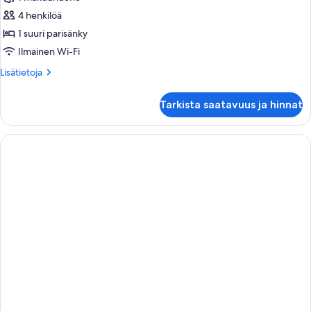
Junior-
sviitti
4 henkilöä
(Spa
1 suuri parisänky
Access)
Ilmainen Wi-Fi
kuvat
Lisätietoja
Lisätietoja
huoneesta
Junior-
Tarkista saatavuus ja hinnat
sviitti
(Spa
Access)