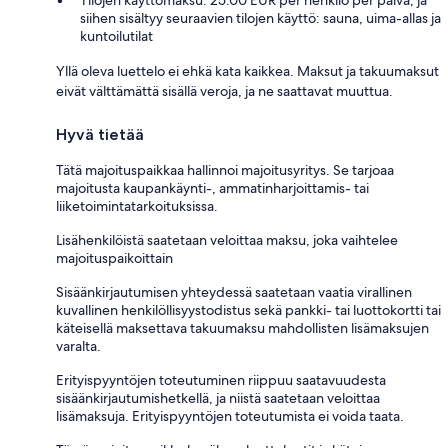
Tilojen käyttömaksu: 25.00 EUR per henkilö per päivä, ja
siihen sisältyy seuraavien tilojen käyttö: sauna, uima-allas ja
kuntoilutilat
Yllä oleva luettelo ei ehkä kata kaikkea. Maksut ja takuumaksut
eivät välttämättä sisällä veroja, ja ne saattavat muuttua.
Hyvä tietää
Tätä majoituspaikkaa hallinnoi majoitusyritys. Se tarjoaa
majoitusta kaupankäynti-, ammatinharjoittamis- tai
liiketoimintatarkoituksissa.
Lisähenkilöistä saatetaan veloittaa maksu, joka vaihtelee
majoituspaikoittain
Sisäänkirjautumisen yhteydessä saatetaan vaatia virallinen
kuvallinen henkilöllisyystodistus sekä pankki- tai luottokortti tai
käteisellä maksettava takuumaksu mahdollisten lisämaksujen
varalta.
Erityispyyntöjen toteutuminen riippuu saatavuudesta
sisäänkirjautumishetkellä, ja niistä saatetaan veloittaa
lisämaksuja. Erityispyyntöjen toteutumista ei voida taata.