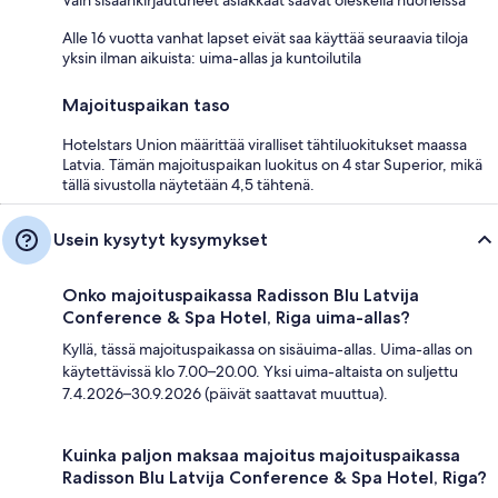
Vain sisäänkirjautuneet asiakkaat saavat oleskella huoneissa
Alle 16 vuotta vanhat lapset eivät saa käyttää seuraavia tiloja
yksin ilman aikuista: uima-allas ja kuntoilutila
Majoituspaikan taso
Hotelstars Union määrittää viralliset tähtiluokitukset maassa
Latvia. Tämän majoituspaikan luokitus on 4 star Superior, mikä
tällä sivustolla näytetään 4,5 tähtenä.
Usein kysytyt kysymykset
Onko majoituspaikassa Radisson Blu Latvija
Conference & Spa Hotel, Riga uima-allas?
Kyllä, tässä majoituspaikassa on sisäuima-allas. Uima-allas on
käytettävissä klo 7.00–20.00. Yksi uima-altaista on suljettu
7.4.2026–30.9.2026 (päivät saattavat muuttua).
Kuinka paljon maksaa majoitus majoituspaikassa
Radisson Blu Latvija Conference & Spa Hotel, Riga?