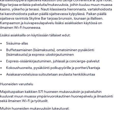
Riga tarjoaa erilaisia palveluita/mukavuuksia, joihin kuuluu muun muassa
kasino, yökerho ja terassi. Nauti klassisesta hieronnasta, vartalohoidosta
tai kasvohoidosta paikan päällä sijaitsevassa kylpylässä. Paikan päällä
sijaitseva ravintola Skyline Bar tarjoaa brunssin, lounaan ja illallisen.
Kampaamon ja kuivapesulapalvelu lisäksi asiakkaiden käytössä on
ilmainen Wi-Fi huoneessa.
Lisäksi asiakkailla on käytössään tällaiset edut:
Sisäuima-allas
Buffetaamiainen (lisämaksusta), omatoiminen pysäköinti
(lisämaksusta) ja express-uloskirjautuminen
Express-sisäänkirjautuminen, juhlasali ja concierge-palvelut
Kokoushuoneita, pysäköinti polkupyörille ja portteri/kantaja
Asiakasarvosteluissa suitsutetaan avuliasta henkilökuntaa
Huoneiden varustelu
Majoituspaikan kaikkien 571 huoneen mukavuuksiin ja palveluihin
kuuluvat muun muassa ympärivuorokautinen huonepalvelu ja ilmastointi
sekä ilmainen Wi-Fi ja työtuolit.
Muihin huoneiden mukavuuksiin lukeutuvat: