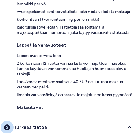
lemmikki per yö
Avustajaeläimet ovat tervetulleita, eikä niistä veloiteta maksuja
Korkeintaan 1 (korkeintaan 1 kg per lemmikki)
Rajoituksia sovelletaan; lisätietoja saa soittamalla
majoituspaikkaan numeroon, joka löytyy varausvahvistuksesta
Lapset ja varavuoteet
Lapset ovat tervetulleita
2 korkeintaan 12 vuotta vanhaa lasta voi majoittua ilmaiseksi,
kun he käyttävät vanhemman tai huoltajan huoneessa olevia
sänkyjä.
Lisä-/varavuoteita on saatavilla 40 EUR:n suuruista maksua
vastaan per päivä
Ilmaisia vauvansänkyjä on saatavilla majoituspaikassa pyynnöstä
Maksutavat
Tärkeää tietoa