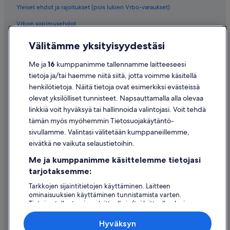
Yleiset ehdot ja rajoitukset (pois lukien Vrbo-varaukset)
Vrbon sopimusehdot
Saavutettavuus
Välitämme yksityisyydestäsi
Tietosuoja
Me ja
16
kumppanimme tallennamme laitteeseesi
Evästeet
tietoja ja/tai haemme niitä siitä, jotta voimme käsitellä
henkilötietoja. Näitä tietoja ovat esimerkiksi evästeissä
Käyttöehdot
olevat yksilölliset tunnisteet. Napsauttamalla alla olevaa
Oikeudelliset tiedot / ota meihin yhteyttä
linkkiä voit hyväksyä tai hallinnoida valintojasi. Voit tehdä
tämän myös myöhemmin Tietosuojakäytäntö-
Sisältövaatimukset ja ilmoituksen tekeminen sisällöstä
sivullamme. Valintasi välitetään kumppaneillemme,
eivätkä ne vaikuta selaustietoihin.
Tuki
Me ja kumppanimme käsittelemme tietojasi
Ota yhteyttä
tarjotaksemme:
Varauksen muuttaminen tai peruuttaminen
Tarkkojen sijaintitietojen käyttäminen. Laitteen
ominaisuuksien käyttäminen tunnistamista varten.
Hyvityksen hakeminen ja aikarajat
Tietojen tallentaminen laitteelle ja/tai laitteella olevien
tietojen käyttö. Kohdennettu mainonta ja personoitu
Varaa lento lentoyhtiön hyvityskupongeilla
sisältö, mainonnan ja sisällön mittaus, yleisötutkimus ja
Hyväksyn
palvelujen kehittäminen.
Kansainväliset matka-asiakirjat