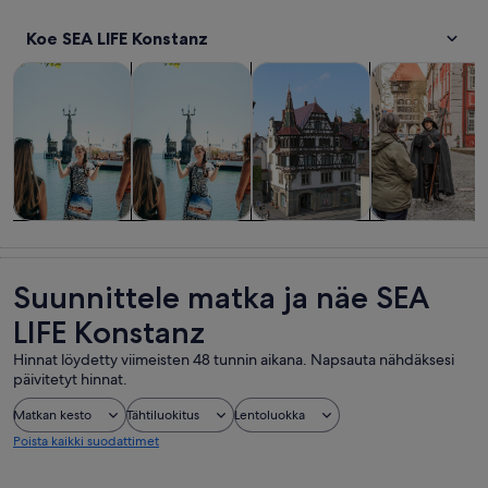
Koe SEA LIFE Konstanz
Aukeaa uudelle välilehdelle
Aukeaa uudelle välilehdell
A
Kiertoajelut ja päiväretket
Historia ja kulttuuri
Yksityiset ja tilauskiertoajelut
Risteilyt ja ven
Kiertoajelut ja
Historia ja
Yksityiset ja
Risteilyt ja
päiväretket
kulttuuri
tilauskiertoajelut
veneretket
Suunnittele matka ja näe SEA
LIFE Konstanz
Hinnat löydetty viimeisten 48 tunnin aikana. Napsauta nähdäksesi
päivitetyt hinnat.
Matkan kesto
Tähtiluokitus
Lentoluokka
Poista kaikki suodattimet