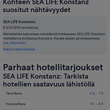
Kohteen SEA LIFE Konstanz
suositut nähtävyydet
SEA LIFE Konstanz
8.2/10 (209 arvostelua)
Menettehän katsomaan merieläimiä kohteeseen SEA LIFE Konstanz
matkallanne kohteessa Konstanz. Kävele alueen järvimaisemissa.
Lue vähemmän
Näytä majoituspaikat
Parhaat hotellitarjoukset
SEA LIFE Konstanz: Tarkista
hotellien saatavuus lähistöllä
Tarkista
Tänä iltana
6.8. - 7.8.
hinnat
lähellä
Tarkista
Huomisiltana
7.8. - 8.8.
kohdetta
hinnat