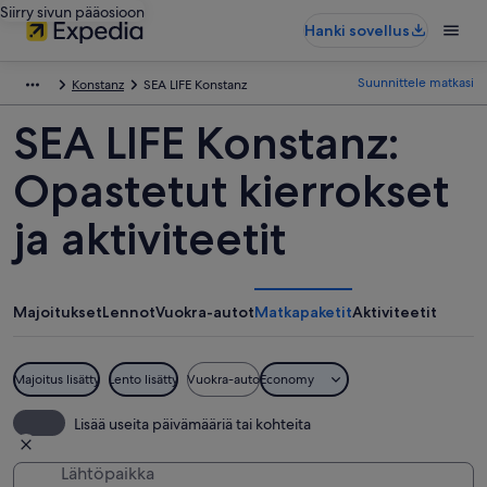
Siirry sivun pääosioon
Hanki sovellus
Suunnittele matkasi
Konstanz
SEA LIFE Konstanz
SEA LIFE Konstanz:
Opastetut kierrokset
ja aktiviteetit
Majoitukset
Lennot
Vuokra-autot
Matkapaketit
Aktiviteetit
Majoitus lisätty
Lento lisätty
Vuokra-auto
Economy
Lisää useita päivämääriä tai kohteita
Lähtöpaikka