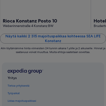
Rioca Konstanz Posto 10
Hotel
Weberinnenstraße 4 Konstanz BW
Brudert
Näytä kaikki 2 315 majoituspaikkaa kohteessa SEA LIFE
Konstanz
Alin löytämämme hinta viimeisten 24 tunnin aikana 1 yölle ja 2 aikuiselle. Hinnat ja
saatavuus voivat muuttua. Muita ehtoja saatetaan soveltaa.
Yritys
Tietoa yrityksestä
Työpaikat
Listaa majoituspaikkasi