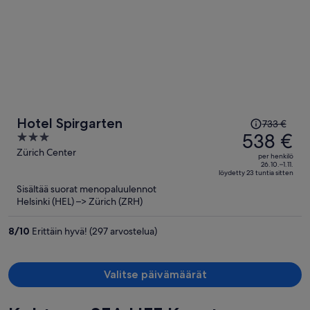
Hinta
Hotel Spirgarten
733 €
oli
538 €
3
733 €,
out
Zürich Center
per henkilö
hinta
of
26.10.–1.11.
löydetty 23 tuntia sitten
on
5
Sisältää suorat menopaluulennot
nyt
Helsinki (HEL) –> Zürich (ZRH)
538 €
per
8
/
10
Erittäin hyvä! (297 arvostelua)
henkilö
Valitse päivämäärät