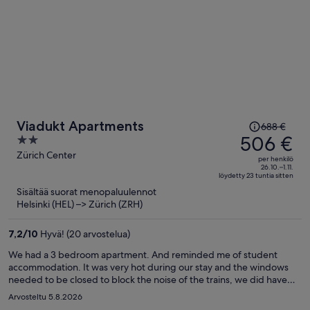
Hinta
Viadukt Apartments
688 €
oli
506 €
2
688 €,
out
Zürich Center
per henkilö
hinta
of
26.10.–1.11.
löydetty 23 tuntia sitten
on
5
Sisältää suorat menopaluulennot
nyt
Helsinki (HEL) –> Zürich (ZRH)
506 €
per
7,2
/
10
Hyvä! (20 arvostelua)
henkilö
We had a 3 bedroom apartment. And reminded me of student
accommodation. It was very hot during our stay and the windows
needed to be closed to block the noise of the trains, we did have
fans in each room but no air con so it was extremely hot. There is a
Arvosteltu 5.8.2026
park opposite which is most suited for adults to relax in. The lift was