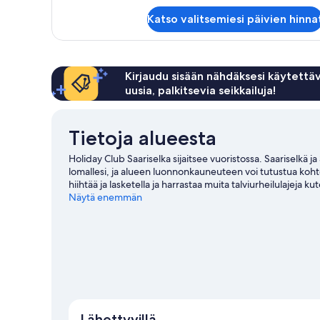
Huone
Katso valitsemiesi päivien hinna
Kirjaudu sisään nähdäksesi käytettäv
uusia, palkitsevia seikkailuja!
Tietoja alueesta
Holiday Club Saariselka sijaitsee vuoristossa. Saariselkä ja 
lomallesi, ja alueen luonnonkauneuteen voi tutustua kohtei
hiihtää ja lasketella ja harrastaa muita talviurheilulajeja 
matkaoppaassamme kohteeseen Saariselkä
Näytä enemmän
Lähettyvillä