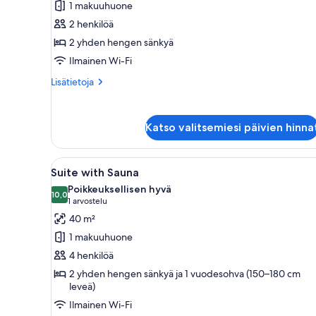
1 makuuhuone
economy-
2 henkilöä
huone
2 yhden hengen sänkyä
(kaksi
Ilmainen Wi-Fi
sänkyä)
kuvat
Lisätietoja
Lisätietoja
huoneesta
Kahden
hengen
Katso valitsemiesi päivien hinna
economy-
huone
(kaksi
Avaa
Moderni hotellihuone, jossa on
9
sänkyä)
Suite with Sauna
kaikki
Poikkeuksellisen hyvä
huonetyypin
10,0
10,0 kautta 10
(1
1 arvostelu
Suite
arvostelu)
40 m²
with
1 makuuhuone
Sauna
4 henkilöä
kuvat
2 yhden hengen sänkyä ja 1 vuodesohva (150–180 cm
leveä)
Ilmainen Wi-Fi