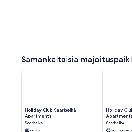
Samankaltaisia majoituspaik
Holiday Club Saariselkä Apartments
Holiday Club 
Holiday
Holiday
Holiday Club Saariselkä
Holiday Clu
Club
Club
Apartments
Apartment
Saariselkä
Saariselkä
Saariselka
Saariselka
Apartments
Superior
Saariselka
Keittiö
Apartments
Lemmikkiystä