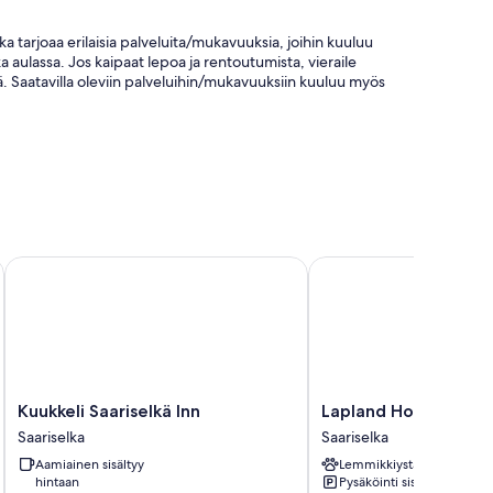
ka tarjoaa erilaisia palveluita/mukavuuksia, joihin kuuluu
 aulassa. Jos kaipaat lepoa ja rentoutumista, vieraile
. Saatavilla oleviin palveluihin/mukavuuksiin kuuluu myös
astaanotto ja savuttomat tilat
arasäilytys
Kuukkeli Saariselkä Inn
Lapland Hotels Riekonl
mainen Wi-Fi ja työtuolit, sekä lisäksi ruokapöydät ja
Kuukkeli
Lapland
Kuukkeli Saariselkä Inn
Lapland Hotels Rieko
Saariselkä
Hotels
Saariselka
Saariselka
Inn
Riekonlinna
Aamiainen sisältyy
Lemmikkiystävällinen
Saariselka
Saariselka
hintaan
Pysäköinti sisältyy