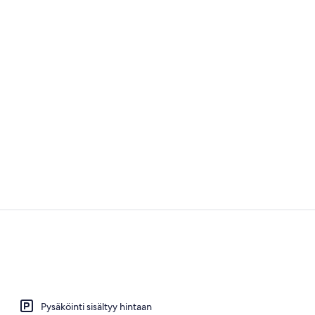
Aulabaari
Vaellus
Pysäköinti sisältyy hintaan