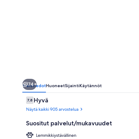
74+
Yleistiedot
Huoneet
Sijainti
Käytännöt
Arvostelut
Hyvä
7,8
7,8 kautta 10.
Näytä kaikki 905 arvostelua
Suositut palvelut/mukavuudet
Lemmikkiystävällinen