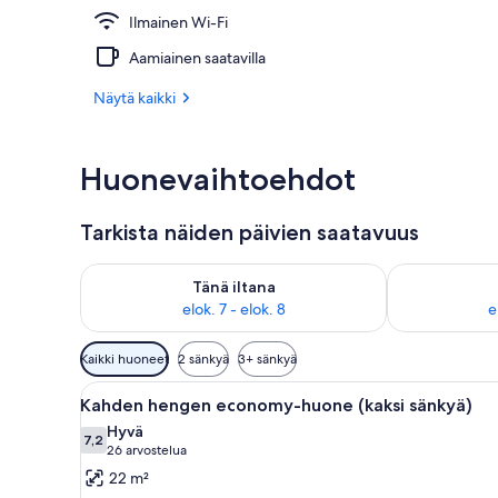
Ilmainen Wi-Fi
Sauna
Aamiainen saatavilla
Näytä kaikki
Huonevaihtoehdot
Tarkista näiden päivien saatavuus
Tarkista tämän illan saatavuus elok. 7 - elok. 8
Tarkista huomi
Tänä iltana
elok. 7 - elok. 8
e
Huoneille
Kaikki huoneet
2 sänkyä
3+ sänkyä
saatavilla
Avaa
Hotellihuone, jossa on kaksi sä
olevia
2
Kahden hengen economy-huone (kaksi sänkyä)
kaikki
suodattimia
Hyvä
huonetyypin
7,2
7,2 kautta 10
(26
26 arvostelua
Kahden
arvostelua)
22 m²
hengen