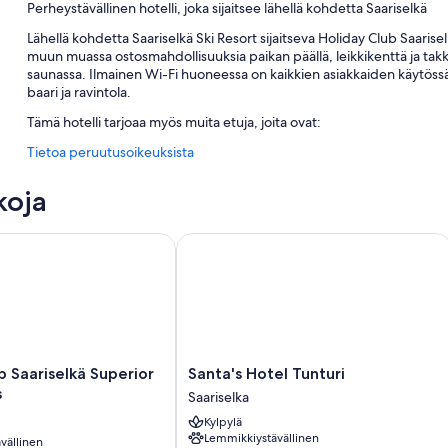
Perheystävällinen hotelli, joka sijaitsee lähellä kohdetta Saariselkä
Lähellä kohdetta Saariselkä Ski Resort sijaitseva Holiday Club Saarisel
muun muassa ostosmahdollisuuksia paikan päällä, leikkikenttä ja takka
saunassa. Ilmainen Wi-Fi huoneessa on kaikkien asiakkaiden käytössä
baari ja ravintola.
Tämä hotelli tarjoaa myös muita etuja, joita ovat:
Tietoa peruutusoikeuksista
Ilmainen omatoiminen pysäköinti
Buffetaamiainen (lisämaksusta), ympäri vuorokauden auki oleva v
koja
Kielitaitoinen henkilökunta, kiertoajelu-/lippupalvelu ja matkatav
Saariselkä Superior Apartments
Santa's Hotel Tunturi
Huoneiden varustelu
Kaikki 139 huonetta tarjoavat sellaisia palveluita/mukavuuksia kuten il
huonepalvelu ovat asiakkaiden käytössä.
Muihin huoneiden mukavuuksiin lukeutuvat:
Kylpyhuoneet, joista löytyy suihkut ja bideet
Santa's
b Saariselkä Superior
Santa's Hotel Tunturi
Televisio, josta löytyy kaapelikanavat
Hotel
s
Saariselka
Vauvansängyt, vedenkeittimet ja siivous
Tunturi
Kylpylä
Saariselka
Lemmikkiystävällinen
vällinen