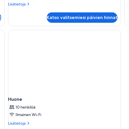
Lisätietoja
Lisätietoja
huoneesta
Kahden
t
Katso valitsemiesi päivien hinnat
hengen
economy-
huone
(kaksi
sänkyä)
Huone
10 henkilöä
Ilmainen Wi-Fi
Lisätietoja
Lisätietoja
huoneesta