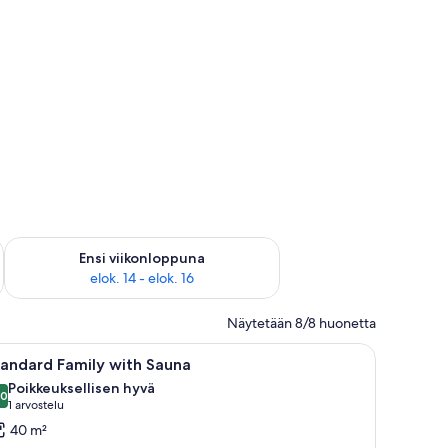
lok. 7 - elok. 9
Tarkista ensi viikonlopun saatavuus elok. 14 - elok. 16
Ensi viikonloppuna
elok. 14 - elok. 16
Näytetään 8/8 huonetta
o.
tuoli, televisio ja ikkuna, jossa on verhot.
vaa
Tunnelmallinen huone, jossa on takka, televisio
3
andard Family with Sauna
ikki
Poikkeuksellisen hyvä
uonetyypin
,0
10,0 kautta 10
(1
1 arvostelu
tandard
arvostelu)
40 m²
amily