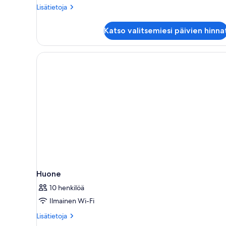
Lisätietoja
Lisätietoja
huoneesta
Suite
Katso valitsemiesi päivien hinna
with
Sauna
Huone
10 henkilöä
Ilmainen Wi-Fi
Lisätietoja
Lisätietoja
huoneesta