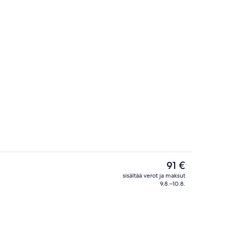
Sauna
Nykyinen
91 €
hinta
sisältää verot ja maksut
on
9.8.–10.8.
Ravintola
91 €