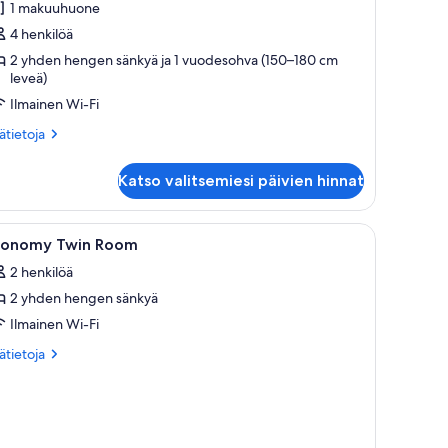
1 makuuhuone
ith
4 henkilöä
auna
2 yhden hengen sänkyä ja 1 vuodesohva (150–180 cm
uvat
leveä)
Ilmainen Wi-Fi
ätietoja
sätietoja
oneesta
andard
Katso valitsemiesi päivien hinnat
mily
th
una
tekaappi ja avoimen oven kautta näkyvä ruokailutila.
pöytä, tuoli, televisio ja ikkuna, jossa on verhot.
vaa
Hotellihuone, jossa on sänky, kirjoituspöytä la
4
conomy Twin Room
ikki
2 henkilöä
uonetyypin
2 yhden hengen sänkyä
conomy
win
Ilmainen Wi-Fi
oom
ätietoja
sätietoja
uvat
oneesta
onomy
in
oom