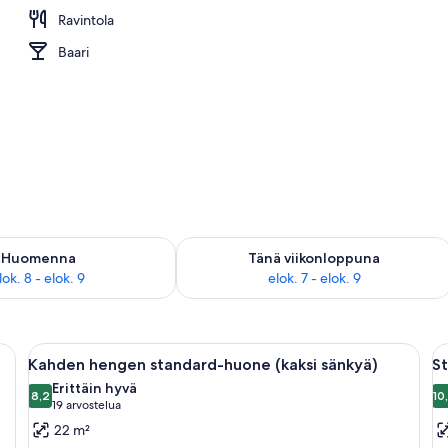
Ravintola
Baari
sen saatavuus elok. 8 - elok. 9
Tarkista tämän viikonlopun saatavuus e
Huomenna
Tänä viikonloppuna
lok. 8 - elok. 9
elok. 7 - elok. 9
nkyä, työpöytä, tuoli, pieni pöytä lampun kanssa ja seinälle asennettu televisi
Avaa
Hotellihuone, jossa on sänky, työpöytä, 
A
4
Kahden hengen standard-huone (kaksi sänkyä)
St
kaikki
ka
Erittäin hyvä
huonetyypin
8,2
h
10
8,2 kautta 10
(19
19 arvostelua
Kahden
S
arvostelua)
22 m²
hengen
F