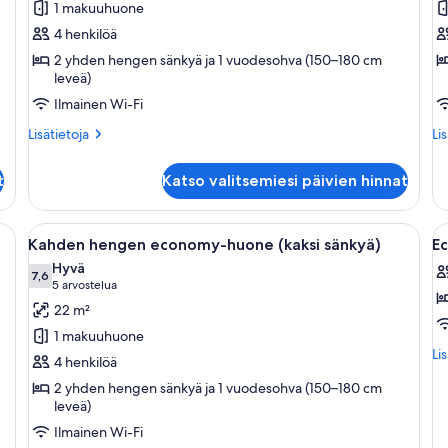
1 makuuhuone
standard-
w
4 henkilöä
huone
S
2 yhden hengen sänkyä ja 1 vuodesohva (150–180 cm
(kaksi
k
leveä)
sänkyä)
Ilmainen Wi-Fi
kuvat
Lisätietoja
Lis
Lisätietoja
Li
huoneesta
hu
Kahden
St
t
Katso valitsemiesi päivien hinnat
hengen
Fa
standard-
wi
huone
Sa
 suuri sänky, kaksi yöpöytää valaisimineen, puinen tehosteseinä, tumma vaa
Avaa
Hotellihuone, jossa on kaksi sänkyä, työ
A
2
(kaksi
Kahden hengen economy-huone (kaksi sänkyä)
E
kaikki
ka
sänkyä)
Hyvä
huonetyypin
7,6
h
7,6 kautta 10
(5
5 arvostelua
Kahden
E
arvostelua)
22 m²
hengen
T
1 makuuhuone
economy-
R
Lis
Li
4 henkilöä
huone
k
hu
2 yhden hengen sänkyä ja 1 vuodesohva (150–180 cm
Ec
(kaksi
leveä)
Tw
sänkyä)
R
Ilmainen Wi-Fi
kuvat