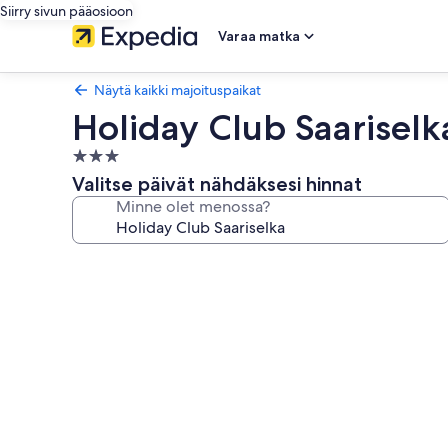
Siirry sivun pääosioon
Varaa matka
Näytä kaikki majoituspaikat
Holiday Club Saariselk
3.0
tähden
Valitse päivät nähdäksesi hinnat
majoituspaikka
Minne olet menossa?
Majoituspaikan
Holiday
Club
Saariselka
valokuvagalleria