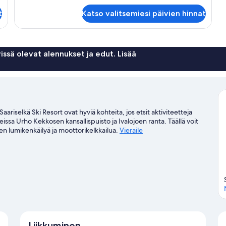
Huone
t
Katso valitsemiesi päivien hinnat
issä olevat alennukset ja edut. Lisää
Saariselkä Ski Resort ovat hyviä kohteita, jos etsit aktiviteetteja
ssa Urho Kekkosen kansallispuisto ja Ivalojoen ranta. Täällä voit
kuten lumikenkäilyä ja moottorikelkkailua.
Vieraile
Liikkuminen