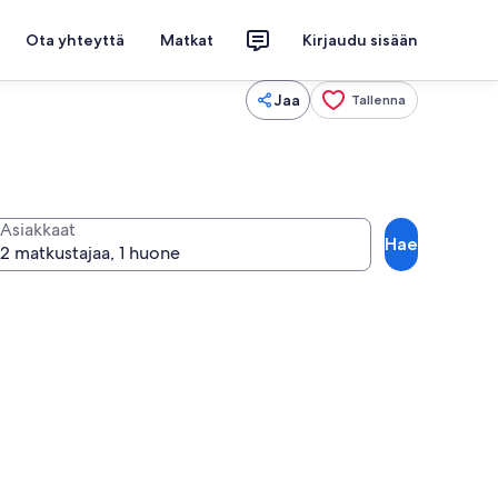
Ota yhteyttä
Matkat
Kirjaudu sisään
Jaa
Tallenna
Asiakkaat
Hae