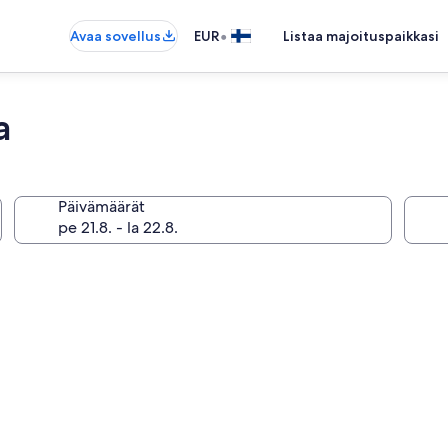
•
Avaa sovellus
EUR
Listaa majoituspaikkasi
a
Päivämäärät