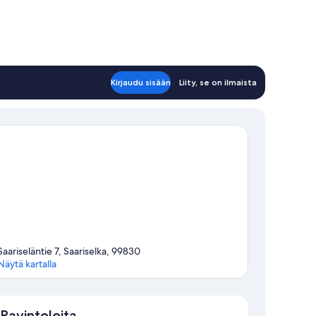
Kirjaudu sisään
Liity, se on ilmaista
Saariseläntie 7, Saariselka, 99830
Näytä kartalla
Kartta
Ravintoloita