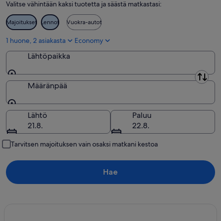
Valitse vähintään kaksi tuotetta ja säästä matkastasi:
Majoitukset
Lennot
Vuokra-autot
1 huone, 2 asiakasta
Economy
Lähtöpaikka
Lähtöpaikka
Määränpää
Määränpää
Lähtö
Paluu
21.8.
22.8.
Tarvitsen majoituksen vain osaksi matkani kestoa
Hae