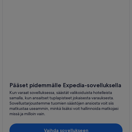
Pääset pidemmälle Expedia-sovelluksella
Kun varaat sovelluksessa, säästät valikoiduista hotelleista
samalla, kun ansaitset tuplapisteet jokaisesta varauksesta.
Sovellustarjoustemme tuomien säästöjen ansiosta voit siis
matkustaa useammin, minkä lisäksi voit hallinnoida matkojasi
missä ja milloin vain.
Vaihda sovellukseen