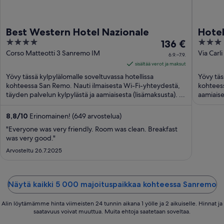
Best Western Hotel Nazionale
Hotel
4
Hinta
3
136 €
out
on
out
Corso Matteotti 3 Sanremo IM
Via Carl
6.9.–7.9.
of
136 €
of
sisältää verot ja maksut
5
per
5
Yövy tässä kylpylälomalle soveltuvassa hotellissa
Yövy täs
yö
kohteessa San Remo. Nauti ilmaisesta Wi-Fi-yhteydestä,
kohteess
täyden palvelun kylpylästä ja aamiaisesta (lisämaksusta). ...
ajalle
aamiaise
...
6.9.
viiva
8,8
/
10
Erinomainen! (649 arvostelua)
7.9.
"Everyone was very friendly. Room was clean. Breakfast
was very good."
Arvosteltu 26.7.2025
Näytä kaikki 5 000 majoituspaikkaa kohteessa Sanremo
Alin löytämämme hinta viimeisten 24 tunnin aikana 1 yölle ja 2 aikuiselle. Hinnat ja
saatavuus voivat muuttua. Muita ehtoja saatetaan soveltaa.