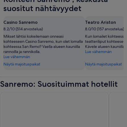
suositut nähtävyydet
Casino Sanremo
Teatro Ariston
8.2/10 (514 arvostelua)
8.0/10 (157 arvostelua)
Mikset lähtisi kokeilemaan onneasi
Kun lomailet kohteessa 
kohteeseen Casino Sanremo, kun olet lomalla
teatteriliput kohteeseen
kohteessa San Remo? Vaella alueen kauniilla
Kävele alueen kauniilla r
rannoilla ja rannikolla.
Lue vähemmän
Lue vähemmän
Näytä majoituspaikat
Näytä majoituspaikat
Sanremo: Suosituimmat hotellit
Best Western Hotel Nazionale
Hotel So