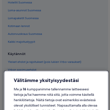
Hotellit Suomessa
Loma-asunnot Suomessa
Lomapaketit Suomessa
Kotimaan lennot
Autonvuokraus Suomessa
Kaikki majoitustyypit
Käytännöt
Yleiset ehdot ja rajoitukset (pois lukien Vrbo-varaukset)
Vrbon sopimusehdot
Saavutettavuus
Välitämme yksityisyydestäsi
Tietosuoja
Me ja
16
kumppanimme tallennamme laitteeseesi
Evästeet
tietoja ja/tai haemme niitä siitä, jotta voimme käsitellä
henkilötietoja. Näitä tietoja ovat esimerkiksi evästeissä
Käyttöehdot
olevat yksilölliset tunnisteet. Napsauttamalla alla olevaa
Oikeudelliset tiedot / ota meihin yhteyttä