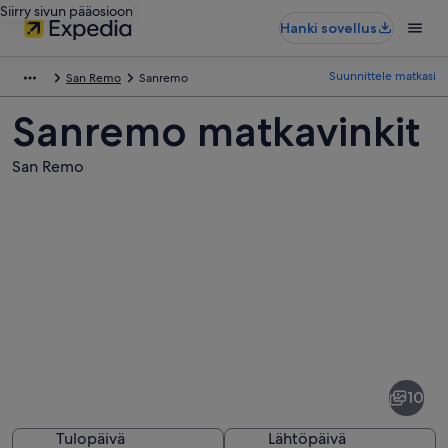
Siirry sivun pääosioon
Hanki sovellus
Suunnittele matkasi
San Remo
Sanremo
Sanremo matkavinkit
San Remo
Kuvia
kohteesta
Sanremo
10
Tulopäivä
Lähtöpäivä