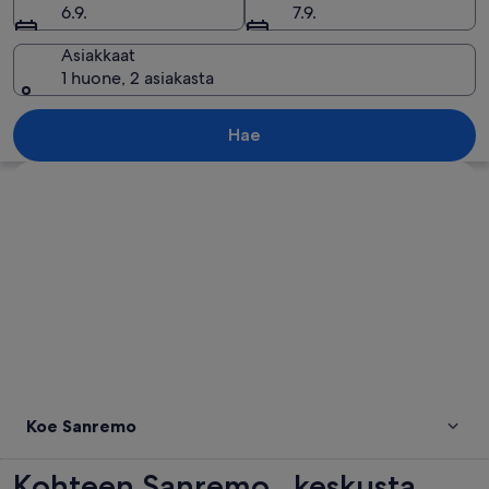
6.9.
7.9.
Asiakkaat
1 huone, 2 asiakasta
Satamassa oli useita laivoja, värikkäitä 
Hae
Tarkastele karttaa
Koe Sanremo
Kohteen Sanremo , keskusta