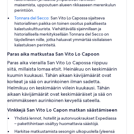
maisemista, uppoutuen alueen rikkaaseen merenkulun
perintöön.
Tonnara del Secco:
San Vito Lo Capossa sijaitseva
historiallinen paikka on toinen osoitus paikallisesta
kalastuskulttuurista. Viehättävällä sijainnillaan ja
historiallisella merkityksellään Tonnara del Secco on
täydellinen niille, jotka haluavat ymmärtää sisilialaisen
kalastuksen perinteitä.
Paras aika matkustaa San Vito Lo Capoon
Paras aika vierailla San Vito Lo Capossa riippuu
siitä, millaista lomaa etsit. Heinäkuu on keskimäärin
kuumin kuukausi. Tähän aikaan kävijämäärät ovat
korkeat ja sää on aurinkoinen ilman sadetta.
Helmikuu on keskimäärin viilein kuukausi. Tähän
aikaan kävijämäärät ovat keskimääräiset ja sää on
enimmäkseen aurinkoinen kevyellä sateella.
Vinkkejä San Vito Lo Capon matkan säästämiseen
Yhdistä lennot, hotellit ja autonvuokraukset Expediassa
– pakettihintaan sisältyy huomattavia säästöjä.
Harkitse matkustamista sesongin ulkopuolella (yleensä