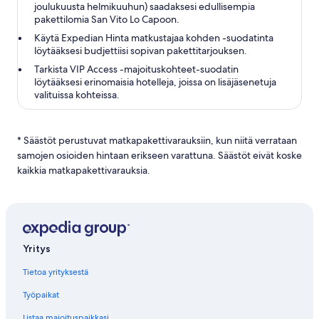
joulukuusta helmikuuhun) saadaksesi edullisempia
pakettilomia San Vito Lo Capoon.
Käytä Expedian Hinta matkustajaa kohden -suodatinta
löytääksesi budjettiisi sopivan pakettitarjouksen.
Tarkista VIP Access -majoituskohteet-suodatin
löytääksesi erinomaisia hotelleja, joissa on lisäjäsenetuja
valituissa kohteissa.
* Säästöt perustuvat matkapakettivarauksiin, kun niitä verrataan
samojen osioiden hintaan erikseen varattuna. Säästöt eivät koske
kaikkia matkapakettivarauksia.
Yritys
Tietoa yrityksestä
Työpaikat
Listaa majoituspaikkasi