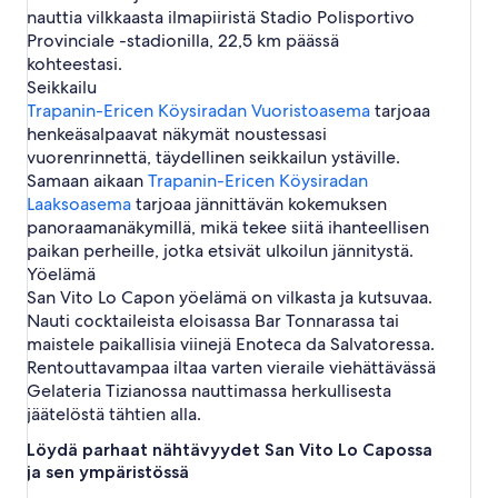
nauttia vilkkaasta ilmapiiristä Stadio Polisportivo
Provinciale -stadionilla, 22,5 km päässä
kohteestasi.
Seikkailu
Trapanin-Ericen Köysiradan Vuoristoasema
tarjoaa
henkeäsalpaavat näkymät noustessasi
vuorenrinnettä, täydellinen seikkailun ystäville.
Samaan aikaan
Trapanin-Ericen Köysiradan
Laaksoasema
tarjoaa jännittävän kokemuksen
panoraamanäkymillä, mikä tekee siitä ihanteellisen
paikan perheille, jotka etsivät ulkoilun jännitystä.
Yöelämä
San Vito Lo Capon yöelämä on vilkasta ja kutsuvaa.
Nauti cocktaileista eloisassa Bar Tonnarassa tai
maistele paikallisia viinejä Enoteca da Salvatoressa.
Rentouttavampaa iltaa varten vieraile viehättävässä
Gelateria Tizianossa nauttimassa herkullisesta
jäätelöstä tähtien alla.
Löydä parhaat nähtävyydet San Vito Lo Capossa
ja sen ympäristössä