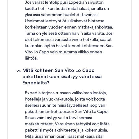
Jos varaat lentolippusi Expedian sivuston
kautta heti, kun tiedät mitä haluat, sinulla on
yksi asia vähemmän huolehdittavanasi.
Useimmat lentoyhtiöt julkaisevat hintansa
korkeintaan vuoden ennen matka-ajankohtaa.
Tämä on yleisesti ottaen halvin aika varata. Jos
olet tekemässä varausta viime hetkellä, saatat
kuitenkin löytää halvat lennot kohteeseen San
Vito Lo Capo vain muutama viikko ennen
lähtöä.
Mitä kohteen San Vito Lo Capo
pakettimatkaan sisältyy varatessa
Expedialta?
Expedia tarjoaa runsaan valikoiman lentoja,
hotelleja ja vuokra-autoja, joista voit koota
itsellesi suunnitelmiisi täydellisesti sopivan
pakettiloman kohteeseen San Vito Lo Capo.
Sinun vain täytyy valita tarvitsemasi
matkatuotteet. Varauksen tehtyäsi voit lisätä
pakettiisi myös aktiviteetteja ja kokemuksia.
Mitä useamman osan lisäät matkaasi, sitä