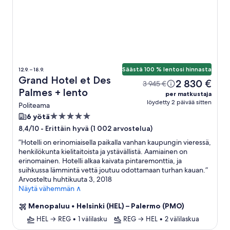
Säästä 100 % lentosi hinnasta
12.9. – 18.9.
Grand Hotel et Des
2 830 €
3 945 €
Palmes + lento
per matkustaja
löydetty 2 päivää sitten
Politeama
5.0
6 yötä
tähden
-
Erittäin hyvä (1 002 arvostelua)
8,4/10
majoituspaikka
”
Hotelli on erinomiaisella paikalla vanhan kaupungin vieressä,
henkilökunta kielitaitoista ja ystävällistä. Aamiainen on
erinomainen. Hotelli alkaa kaivata pintaremonttia, ja
suihkussa lämmintä vettä joutuu odottamaan turhan kauan.
”
Arvosteltu huhtikuuta 3, 2018
Näytä vähemmän ∧
Menopaluu
•
Helsinki (HEL) – Palermo (PMO)
HEL → REG
•
1 välilasku
REG → HEL
•
2 välilaskua