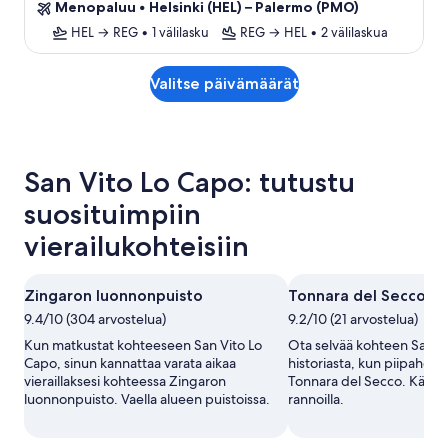
Menopaluu
•
Helsinki (HEL) – Palermo (PMO)
HEL → REG
•
1 välilasku
REG → HEL
•
2 välilaskua
Valitse päivämäärät
San Vito Lo Capo: tutustu
suosituimpiin
vierailukohteisiin
Zingaron luonnonpuisto
Tonnara del Secco
9.4/10 (304 arvostelua)
9.2/10 (21 arvostelua)
Kun matkustat kohteeseen San Vito Lo
Ota selvää kohteen San V
Capo, sinun kannattaa varata aikaa
historiasta, kun piipahda
vieraillaksesi kohteessa Zingaron
Tonnara del Secco. Kävele
luonnonpuisto. Vaella alueen puistoissa.
rannoilla.