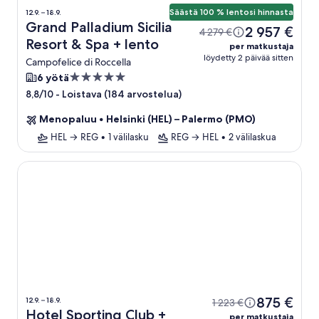
Säästä 100 % lentosi hinnasta
12.9. – 18.9.
Grand Palladium Sicilia
2 957 €
4 279 €
Resort & Spa + lento
per matkustaja
löydetty 2 päivää sitten
Campofelice di Roccella
5.0
6 yötä
tähden
-
Loistava (184 arvostelua)
8,8/10
majoituspaikka
Menopaluu
•
Helsinki (HEL) – Palermo (PMO)
HEL → REG
•
1 välilasku
REG → HEL
•
2 välilaskua
Hotel Sporting Club
875 €
12.9. – 18.9.
1 223 €
Hotel Sporting Club +
per matkustaja