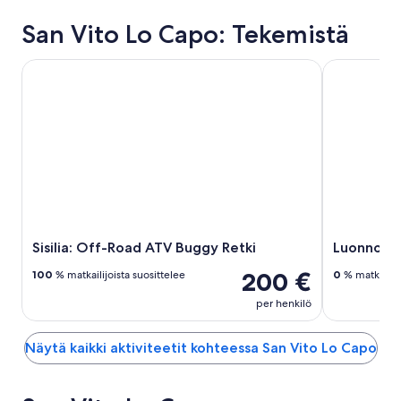
San Vito Lo Capo: Tekemistä
Sisilia: Off-Road ATV Buggy Retki
Luonnon läm
Sisilia: Off-Road ATV Buggy Retki
Luonnon la
200 €
100
% matkailijoista suosittelee
0
% matkailijo
per henkilö
Näytä kaikki aktiviteetit kohteessa San Vito Lo Capo