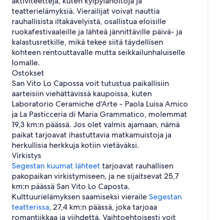
aktiviteetteja, kuten kylpylähoitoja ja
teatterielämyksiä. Vierailijat voivat nauttia
rauhallisista iltakävelyistä, osallistua eloisille
ruokafestivaaleille ja lähteä jännittäville päivä- ja
kalastusretkille, mikä tekee siitä täydellisen
kohteen rentouttavalle mutta seikkailunhaluiselle
lomalle.
Ostokset
San Vito Lo Capossa voit tutustua paikallisiin
aarteisiin viehättävissä kaupoissa, kuten
Laboratorio Ceramiche d'Arte - Paola Luisa Amico
ja La Pasticceria di Maria Grammatico, molemmat
19,3 km:n päässä. Jos olet valmis ajamaan, nämä
paikat tarjoavat ihastuttavia matkamuistoja ja
herkullisia herkkuja kotiin vietäväksi.
Virkistys
Segestan kuumat lähteet
tarjoavat rauhallisen
pakopaikan virkistymiseen, ja ne sijaitsevat 25,7
km:n päässä San Vito Lo Caposta.
Kulttuurielämyksen saamiseksi vieraile
Segestan
teatterissa
, 27,4 km:n päässä, joka tarjoaa
romantiikkaa ja viihdettä. Vaihtoehtoisesti voit