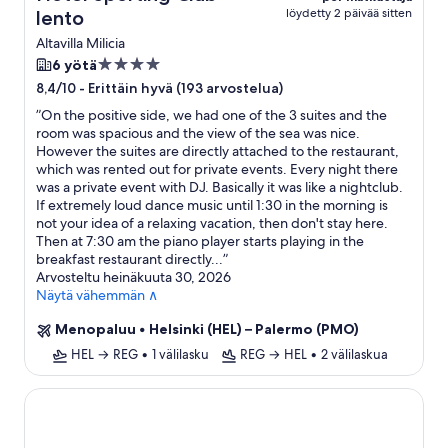
löydetty 2 päivää sitten
lento
Altavilla Milicia
4.0
6 yötä
tähden
-
Erittäin hyvä (193 arvostelua)
8,4/10
majoituspaikka
”
On the positive side, we had one of the 3 suites and the
room was spacious and the view of the sea was nice.
However the suites are directly attached to the restaurant,
which was rented out for private events. Every night there
was a private event with DJ. Basically it was like a nightclub.
If extremely loud dance music until 1:30 in the morning is
not your idea of a relaxing vacation, then don't stay here.
Then at 7:30 am the piano player starts playing in the
breakfast restaurant directly...
”
Arvosteltu heinäkuuta 30, 2026
Näytä vähemmän ∧
Menopaluu
•
Helsinki (HEL) – Palermo (PMO)
HEL → REG
•
1 välilasku
REG → HEL
•
2 välilaskua
Grand Hotel et Des Palmes