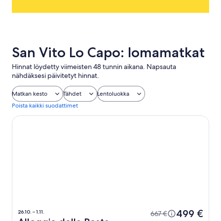
San Vito Lo Capo: lomamatkat
Hinnat löydetty viimeisten 48 tunnin aikana. Napsauta
nähdäksesi päivitetyt hinnat.
Matkan kesto
Tähdet
Lentoluokka
Poista kaikki suodattimet
Alloggio della Posta Vecchia
499 €
26.10. – 1.11.
667 €