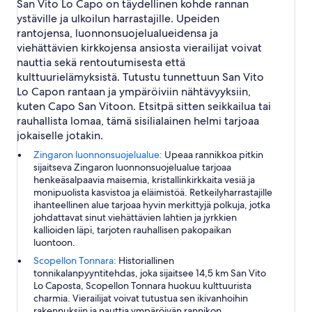
San Vito Lo Capo on täydellinen kohde rannan
ystäville ja ulkoilun harrastajille. Upeiden
rantojensa, luonnonsuojelualueidensa ja
viehättävien kirkkojensa ansiosta vierailijat voivat
nauttia sekä rentoutumisesta että
kulttuurielämyksistä. Tutustu tunnettuun San Vito
Lo Capon rantaan ja ympäröiviin nähtävyyksiin,
kuten Capo San Vitoon. Etsitpä sitten seikkailua tai
rauhallista lomaa, tämä sisilialainen helmi tarjoaa
jokaiselle jotakin.
Zingaron luonnonsuojelualue:
Upeaa rannikkoa pitkin
sijaitseva Zingaron luonnonsuojelualue tarjoaa
henkeäsalpaavia maisemia, kristallinkirkkaita vesiä ja
monipuolista kasvistoa ja eläimistöä. Retkeilyharrastajille
ihanteellinen alue tarjoaa hyvin merkittyjä polkuja, jotka
johdattavat sinut viehättävien lahtien ja jyrkkien
kallioiden läpi, tarjoten rauhallisen pakopaikan
luontoon.
Scopellon Tonnara:
Historiallinen
tonnikalanpyyntitehdas, joka sijaitsee 14,5 km San Vito
Lo Caposta, Scopellon Tonnara huokuu kulttuurista
charmia. Vierailijat voivat tutustua sen ikivanhoihin
rakennuksiin ja nauttia ympäröivän rannikon