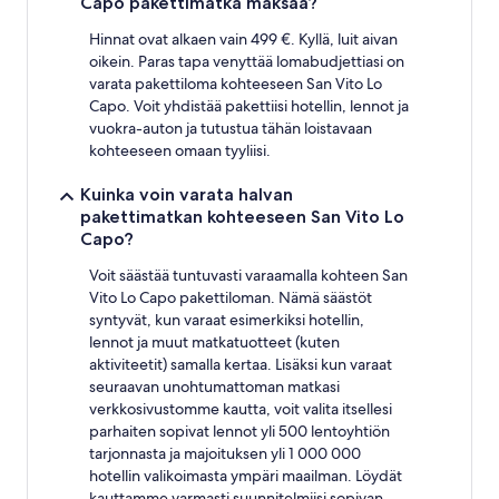
Capo pakettimatka maksaa?
voivat
muuttua.
Hinnat ovat alkaen vain 499 €. Kyllä, luit aivan
Muita
oikein. Paras tapa venyttää lomabudjettiasi on
ehtoja
varata pakettiloma kohteeseen San Vito Lo
saatetaan
Capo. Voit yhdistää pakettiisi hotellin, lennot ja
soveltaa.
vuokra-auton ja tutustua tähän loistavaan
kohteeseen omaan tyyliisi.
Kuinka voin varata halvan
pakettimatkan kohteeseen San Vito Lo
Capo?
Voit säästää tuntuvasti varaamalla kohteen San
Vito Lo Capo pakettiloman. Nämä säästöt
syntyvät, kun varaat esimerkiksi hotellin,
lennot ja muut matkatuotteet (kuten
aktiviteetit) samalla kertaa. Lisäksi kun varaat
seuraavan unohtumattoman matkasi
verkkosivustomme kautta, voit valita itsellesi
parhaiten sopivat lennot yli 500 lentoyhtiön
tarjonnasta ja majoituksen yli 1 000 000
hotellin valikoimasta ympäri maailman. Löydät
kauttamme varmasti suunnitelmiisi sopivan