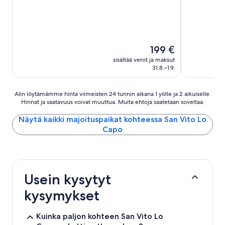
Hinta
199 €
on
sisältää verot ja maksut
199 €
31.8.–1.9.
Alin
Alin löytämämme hinta viimeisten 24 tunnin aikana 1 yölle ja 2 aikuiselle.
Hinnat ja saatavuus voivat muuttua. Muita ehtoja saatetaan soveltaa.
löytämämme
hinta
Näytä kaikki majoituspaikat kohteessa San Vito Lo
viimeisten
Capo
24
tunnin
aikana
1
yölle
ja
Usein kysytyt
2
kysymykset
aikuiselle.
Hinnat
ja
Kuinka paljon kohteen San Vito Lo
saatavuus