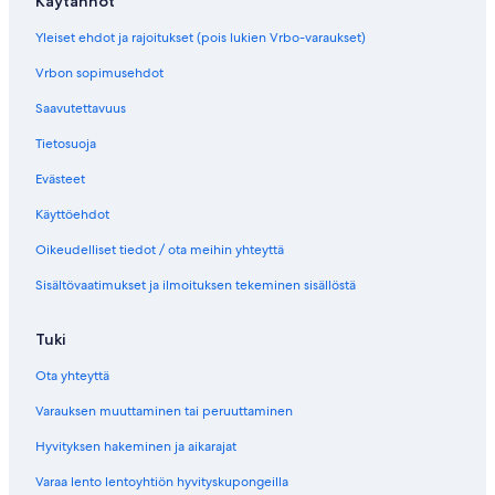
Käytännöt
Yleiset ehdot ja rajoitukset (pois lukien Vrbo-varaukset)
Vrbon sopimusehdot
Saavutettavuus
Tietosuoja
Evästeet
Käyttöehdot
Oikeudelliset tiedot / ota meihin yhteyttä
Sisältövaatimukset ja ilmoituksen tekeminen sisällöstä
Tuki
Ota yhteyttä
Varauksen muuttaminen tai peruuttaminen
Hyvityksen hakeminen ja aikarajat
Varaa lento lentoyhtiön hyvityskupongeilla