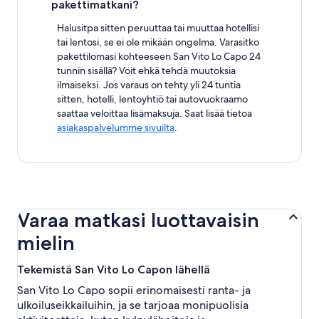
pakettimatkani?
Halusitpa sitten peruuttaa tai muuttaa hotellisi
tai lentosi, se ei ole mikään ongelma. Varasitko
pakettilomasi kohteeseen San Vito Lo Capo 24
tunnin sisällä? Voit ehkä tehdä muutoksia
ilmaiseksi. Jos varaus on tehty yli 24 tuntia
sitten, hotelli, lentoyhtiö tai autovuokraamo
saattaa veloittaa lisämaksuja. Saat lisää tietoa
asiakaspalvelumme sivuilta
.
Varaa matkasi luottavaisin
mielin
Tekemistä San Vito Lo Capon lähellä
San Vito Lo Capo sopii erinomaisesti ranta- ja
ulkoiluseikkailuihin, ja se tarjoaa monipuolisia