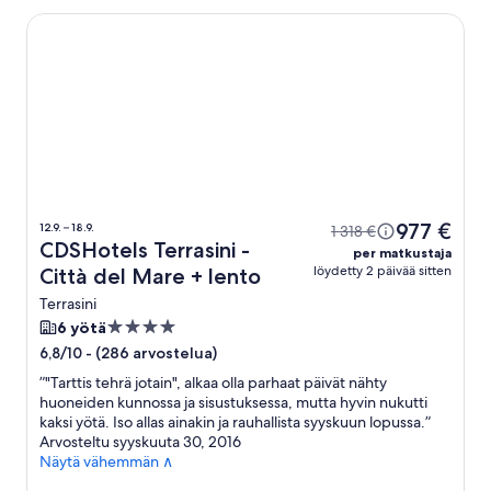
CDSHotels Terrasini - Città del Mare
977 €
12.9. – 18.9.
1 318 €
CDSHotels Terrasini -
per matkustaja
löydetty 2 päivää sitten
Città del Mare + lento
Terrasini
4.0
6 yötä
tähden
-
(286 arvostelua)
6,8/10
majoituspaikka
”
"Tarttis tehrä jotain", alkaa olla parhaat päivät nähty
huoneiden kunnossa ja sisustuksessa, mutta hyvin nukutti
kaksi yötä. Iso allas ainakin ja rauhallista syyskuun lopussa.
”
Arvosteltu syyskuuta 30, 2016
Näytä vähemmän ∧