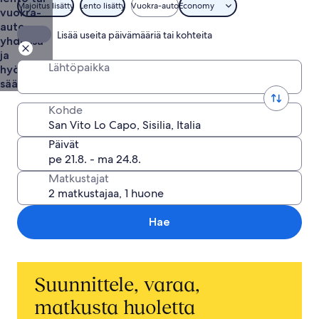
Majoitus lisätty
Lento lisätty
Vuokra-auto
Economy
vuokra-
auto
Lisää useita päivämääriä tai kohteita
yhdessä
ja
Lähtöpaikka
hyödynnä
säästöt
Kohde
Päivät
Matkustajat
Hae
Suunnittele, varaa,
matkusta huoletta