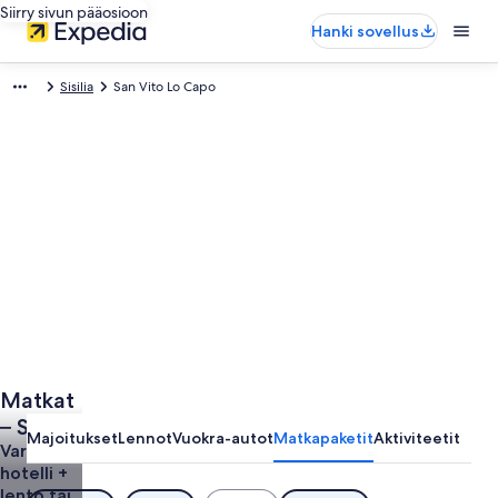
Siirry sivun pääosioon
Hanki sovellus
Sisilia
San Vito Lo Capo
Matkat
– San
Majoitukset
Lennot
Vuokra-autot
Matkapaketit
Aktiviteetit
Vito Lo
Varaa
hotelli +
Capo
lento tai