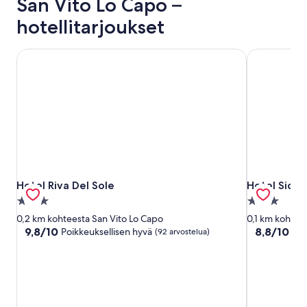
San Vito Lo Capo –
hotellitarjoukset
Hotel Riva Del Sole
Hotel Sicily
Hotel Riva Del Sole
Hotel Sicily
Hotel Riva Del Sole
Hotel Sicily
3.0
3.0
tähden
tähden
0,2 km kohteesta San Vito Lo Capo
0,1 km kohtee
majoituspaikka
majoituspai
9.8
8.8
9,8/10
8,8/10
Poikkeuksellisen hyvä
Loi
(92 arvostelua)
kautta
kautta
10,
10,
Poikkeuksellisen
Loistava,
hyvä,
(60
(92
arvostelua)
arvostelua)