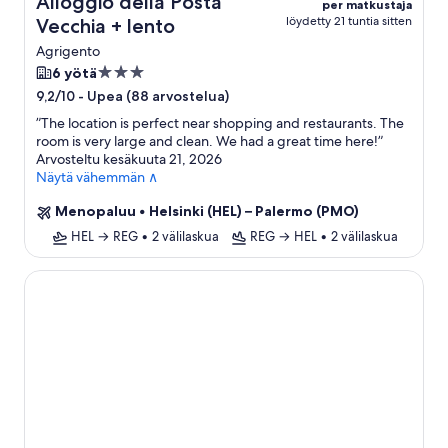
Alloggio della Posta
per matkustaja
löydetty 21 tuntia sitten
Vecchia + lento
Agrigento
3.0
6 yötä
tähden
-
Upea (88 arvostelua)
9,2/10
majoituspaikka
”
The location is perfect near shopping and restaurants. The
room is very large and clean. We had a great time here!
”
Arvosteltu kesäkuuta 21, 2026
Näytä vähemmän ∧
Menopaluu
•
Helsinki (HEL) – Palermo (PMO)
HEL → REG
•
2 välilaskua
REG → HEL
•
2 välilaskua
Grand Palladium Sicilia Resort & Spa