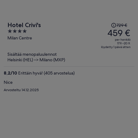
Hinta
Hotel Crivi's
729 €
oli
459 €
4
729 €,
out
Milan Centre
per henkilö
hinta
of
17.9.–20.9.
löydetty 1 päivä sitten
on
5
Sisältää menopaluulennot
nyt
Helsinki (HEL) –> Milano (MXP)
459 €
per
8,2
/
10
Erittäin hyvä! (405 arvostelua)
henkilö
Nice
Arvosteltu 14.12.2025