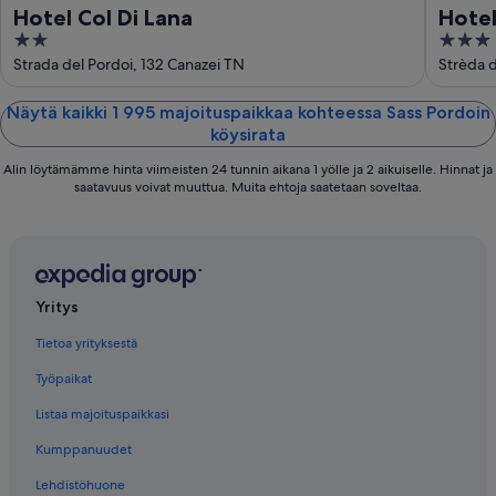
Hotel Col Di Lana
Hotel
2
3
out
out
Strada del Pordoi, 132 Canazei TN
Strèda 
of
of
5
5
Näytä kaikki 1 995 majoituspaikkaa kohteessa Sass Pordoin
köysirata
Alin löytämämme hinta viimeisten 24 tunnin aikana 1 yölle ja 2 aikuiselle. Hinnat ja
saatavuus voivat muuttua. Muita ehtoja saatetaan soveltaa.
Yritys
Tietoa yrityksestä
Työpaikat
Listaa majoituspaikkasi
Kumppanuudet
Lehdistöhuone