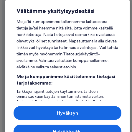
Saavutettavuus
Välitämme yksityisyydestäsi
Tietosuoja
Me ja
16
kumppanimme tallennamme laitteeseesi
Evästeet
tietoja ja/tai haemme niitä siitä, jotta voimme käsitellä
henkilötietoja. Näitä tietoja ovat esimerkiksi evästeissä
Käyttöehdot
olevat yksilölliset tunnisteet. Napsauttamalla alla olevaa
Oikeudelliset tiedot / ota meihin yhteyttä
linkkiä voit hyväksyä tai hallinnoida valintojasi. Voit tehdä
tämän myös myöhemmin Tietosuojakäytäntö-
Sisältövaatimukset ja ilmoituksen tekeminen sisällöstä
sivullamme. Valintasi välitetään kumppaneillemme,
eivätkä ne vaikuta selaustietoihin.
Tuki
Me ja kumppanimme käsittelemme tietojasi
Ota yhteyttä
tarjotaksemme:
Varauksen muuttaminen tai peruuttaminen
Tarkkojen sijaintitietojen käyttäminen. Laitteen
ominaisuuksien käyttäminen tunnistamista varten.
Hyvityksen hakeminen ja aikarajat
Tietojen tallentaminen laitteelle ja/tai laitteella olevien
tietojen käyttö. Kohdennettu mainonta ja personoitu
Varaa lento lentoyhtiön hyvityskupongeilla
sisältö, mainonnan ja sisällön mittaus, yleisötutkimus ja
Hyväksyn
palvelujen kehittäminen.
Kansainväliset matka-asiakirjat
Kumppanien (toimittajien) luettelo
Expedia Inc. ei ole vastuussa ulkoisten sivustojen sisällöstä.
Hylkää kaikki