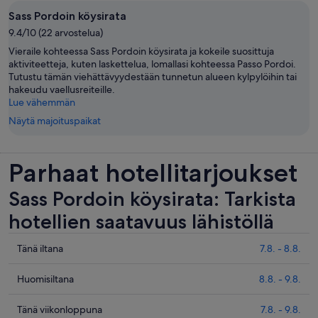
Sass Pordoin köysirata
9.4/10 (22 arvostelua)
Vieraile kohteessa Sass Pordoin köysirata ja kokeile suosittuja
aktiviteetteja, kuten laskettelua, lomallasi kohteessa Passo Pordoi.
Tutustu tämän viehättävyydestään tunnetun alueen kylpylöihin tai
hakeudu vaellusreiteille.
Lue vähemmän
Näytä majoituspaikat
Parhaat hotellitarjoukset
Sass Pordoin köysirata: Tarkista
hotellien saatavuus lähistöllä
Tarkista
Tänä iltana
7.8. - 8.8.
hinnat
lähellä
Tarkista
Huomisiltana
8.8. - 9.8.
kohdetta
hinnat
Sass
lähellä
Tarkista
Tänä viikonloppuna
7.8. - 9.8.