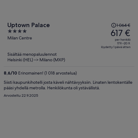
Hinta
Uptown Palace
1 064 €
oli
617 €
4
1 064 €,
out
Milan Centre
per henkilö
hinta
of
17.9.–20.9.
löydetty 1 päivä sitten
on
5
Sisältää menopaluulennot
nyt
Helsinki (HEL) –> Milano (MXP)
617 €
per
8,6
/
10
Erinomainen! (1 018 arvostelua)
henkilö
Siisti kaupunkihotelli josta käveli nähtävyyksiin. Linaten lentokentälle
pääsi yhdellä metrolla. Henkilökunta oli ystävällistä.
Arvosteltu 22.9.2025