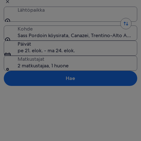
Lähtöpaikka
Kohde
Sass Pordoin köysirata, Canazei, Trentino-Alto Adige, I
Päivät
pe 21. elok. - ma 24. elok.
Matkustajat
2 matkustajaa, 1 huone
Hae
Tarkastele karttaa