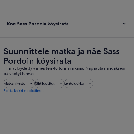
Koe Sass Pordoin köysirata
Suunnittele matka ja näe Sass
Pordoin köysirata
Hinnat löydetty viimeisten 48 tunnin aikana. Napsauta nähdäksesi
päivitetyt hinnat.
Matkan kesto
Tähtiluokitus
Lentoluokka
Poista kaikki suodattimet