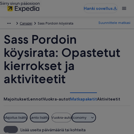
Siirry sivun pääosioon
Hanki sovellus
Suunnittele matkasi
Canazei
Sass Pordoin köysirata
Sass Pordoin
köysirata: Opastetut
kierrokset ja
aktiviteetit
Majoitukset
Lennot
Vuokra-autot
Matkapaketit
Aktiviteetit
Majoitus lisätty
Lento lisätty
Vuokra-auto
Economy
Lisää useita päivämääriä tai kohteita