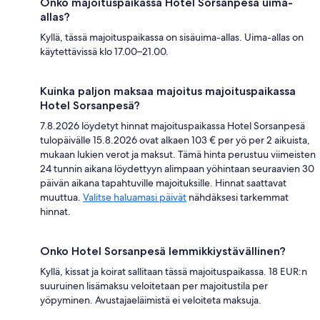
Onko majoituspaikassa Hotel Sorsanpesä uima-
allas?
Kyllä, tässä majoituspaikassa on sisäuima-allas. Uima-allas on
käytettävissä klo 17.00–21.00.
Kuinka paljon maksaa majoitus majoituspaikassa
Hotel Sorsanpesä?
7.8.2026 löydetyt hinnat majoituspaikassa Hotel Sorsanpesä
tulopäivälle 15.8.2026 ovat alkaen 103 € per yö per 2 aikuista,
mukaan lukien verot ja maksut. Tämä hinta perustuu viimeisten
24 tunnin aikana löydettyyn alimpaan yöhintaan seuraavien 30
päivän aikana tapahtuville majoituksille. Hinnat saattavat
muuttua.
Valitse haluamasi päivät
nähdäksesi tarkemmat
hinnat.
Onko Hotel Sorsanpesä lemmikkiystävällinen?
Kyllä, kissat ja koirat sallitaan tässä majoituspaikassa. 18 EUR:n
suuruinen lisämaksu veloitetaan per majoitustila per
yöpyminen. Avustajaeläimistä ei veloiteta maksuja.