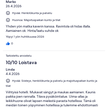
Marko
26.4.2026
Hyvää: Henkilökunta ja palvelu
Huonoa: Majoituspaikan kunto ja tilat
Yhden yön matka kaverin kanssa. Ravintola oli hidas illalla.
Aamiainen ok. Hinta/laatu suhde ok
Yöpyi 1 yön huhtikuussa 2026
0
Tarkistettu arvostelu
10/10 Loistava
Linda
4.4.2026
Hyvää: Siisteys, henkilökunta ja palvelu ja majoituspaikan kunto ja
tilat
Viihtyisä hotelli. Mukavat sängyt ja maukas aamianen. Kaunis
paikka joen rannalla. Tilava pysäköintialue. Uima-allas ja
leikkihuone olivat lapsen mielestä parasta hotellissa. Tämä oli
meidän toinen yöpyminen hotellissa ja tulemme ehdottomasti