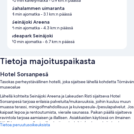
10 min kävelymatka
- 0.9 km:n päässä
Sahalammen uimaranta
4 min ajomatka
- 3.1 km:n päässä
Seinäjoki Areena
6 min ajomatka
- 4.3 km:n päässä
Ideapark Seinäjoki
10 min ajomatka
- 6.7 km:n päässä
Tietoja majoituspaikasta
Hotel Sorsanpesä
Tasokas perheystävällinen hotelli, joka sijaitsee lähellä kohdetta Törnävän
museoalue
Lähellä kohteita Seinäjoki Areena ja Lakeuden Risti sijaitseva Hotel
Sorsanpesä tarjoaa erilaisia palveluita/mukavuuksia, joihin kuuluu muun
muassa terassi, minigolfmahdollisuus ja kuivapesula-/pesulapalvelut. Jos
kaipaat lepoa ja rentoutumista, vieraile saunassa. Paikan päällä sijaitseva
ravintola tarjoaa aamiaisen ja illallisen. Asiakkaiden käytössä on ilmainen
Wi-Fi huoneessa. Saatavilla oleviin palveluihin/mukavuuksiin kuuluu
Tietoa peruutusoikeuksista
myös baari ja ympäri vuorokauden auki oleva kuntosali.