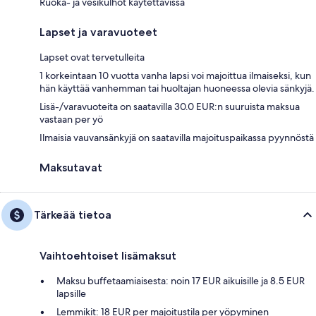
Ruoka- ja vesikulhot käytettävissä
Lapset ja varavuoteet
Lapset ovat tervetulleita
1 korkeintaan 10 vuotta vanha lapsi voi majoittua ilmaiseksi, kun
hän käyttää vanhemman tai huoltajan huoneessa olevia sänkyjä.
Lisä-/varavuoteita on saatavilla 30.0 EUR:n suuruista maksua
vastaan per yö
Ilmaisia vauvansänkyjä on saatavilla majoituspaikassa pyynnöstä
Maksutavat
Tärkeää tietoa
Vaihtoehtoiset lisämaksut
Maksu buffetaamiaisesta: noin 17 EUR aikuisille ja 8.5 EUR
lapsille
Lemmikit: 18 EUR per majoitustila per yöpyminen