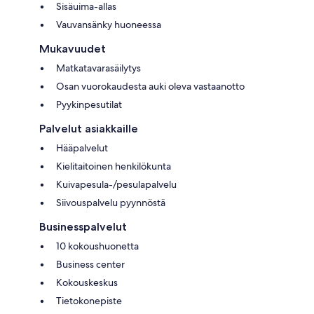
Sisäuima-allas
Vauvansänky huoneessa
Mukavuudet
Matkatavarasäilytys
Osan vuorokaudesta auki oleva vastaanotto
Pyykinpesutilat
Palvelut asiakkaille
Hääpalvelut
Kielitaitoinen henkilökunta
Kuivapesula-/pesulapalvelu
Siivouspalvelu pyynnöstä
Businesspalvelut
10 kokoushuonetta
Business center
Kokouskeskus
Tietokonepiste