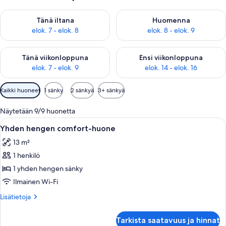
Tarkista tämän illan saatavuus elok. 7 - elok. 8
Tarkista huomisen saatavuus el
Tänä iltana
Huomenna
elok. 7 - elok. 8
elok. 8 - elok. 9
Tarkista tämän viikonlopun saatavuus elok. 7 - elok. 9
Tarkista ensi viikonlopun saatav
Tänä viikonloppuna
Ensi viikonloppuna
elok. 7 - elok. 9
elok. 14 - elok. 16
Huoneille
Kaikki huoneet
1 sänky
2 sänkyä
3+ sänkyä
saatavilla
olevia
Näytetään 9/9 huonetta
suodattimia
Avaa
Hotellihuone, jossa on sänky, työpöytä, 
4
Yhden hengen comfort-huone
kaikki
13 m²
huonetyypin
1 henkilö
Yhden
hengen
1 yhden hengen sänky
comfort-
Ilmainen Wi-Fi
huone
Lisätietoja
Lisätietoja
kuvat
huoneesta
Yhden
Tarkista saatavuus ja hinnat
hengen