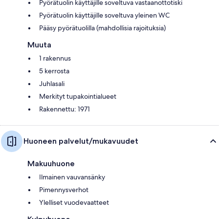
Pyörätuolin käyttäjille soveltuva vastaanottotiski
Pyörätuolin käyttäjille soveltuva yleinen WC
Pääsy pyörätuolilla (mahdollisia rajoituksia)
Muuta
1 rakennus
5 kerrosta
Juhlasali
Merkityt tupakointialueet
Rakennettu: 1971
Huoneen palvelut/mukavuudet
Makuuhuone
Ilmainen vauvansänky
Pimennysverhot
Ylelliset vuodevaatteet