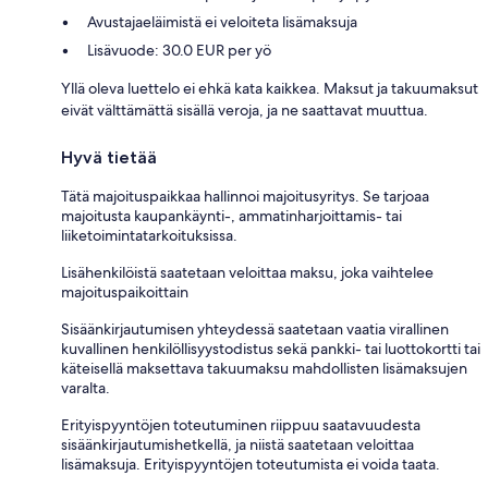
Avustajaeläimistä ei veloiteta lisämaksuja
Lisävuode: 30.0 EUR per yö
Yllä oleva luettelo ei ehkä kata kaikkea. Maksut ja takuumaksut
eivät välttämättä sisällä veroja, ja ne saattavat muuttua.
Hyvä tietää
Tätä majoituspaikkaa hallinnoi majoitusyritys. Se tarjoaa
majoitusta kaupankäynti-, ammatinharjoittamis- tai
liiketoimintatarkoituksissa.
Lisähenkilöistä saatetaan veloittaa maksu, joka vaihtelee
majoituspaikoittain
Sisäänkirjautumisen yhteydessä saatetaan vaatia virallinen
kuvallinen henkilöllisyystodistus sekä pankki- tai luottokortti tai
käteisellä maksettava takuumaksu mahdollisten lisämaksujen
varalta.
Erityispyyntöjen toteutuminen riippuu saatavuudesta
sisäänkirjautumishetkellä, ja niistä saatetaan veloittaa
lisämaksuja. Erityispyyntöjen toteutumista ei voida taata.