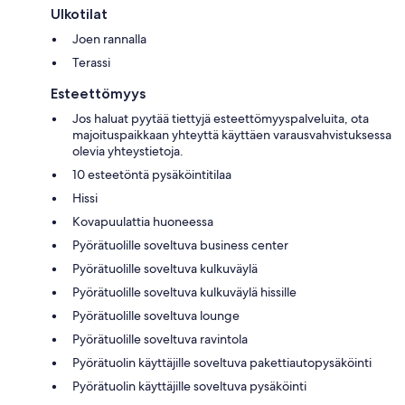
Ulkotilat
Joen rannalla
Terassi
Esteettömyys
Jos haluat pyytää tiettyjä esteettömyyspalveluita, ota
majoituspaikkaan yhteyttä käyttäen varausvahvistuksessa
olevia yhteystietoja.
10 esteetöntä pysäköintitilaa
Hissi
Kovapuulattia huoneessa
Pyörätuolille soveltuva business center
Pyörätuolille soveltuva kulkuväylä
Pyörätuolille soveltuva kulkuväylä hissille
Pyörätuolille soveltuva lounge
Pyörätuolille soveltuva ravintola
Pyörätuolin käyttäjille soveltuva pakettiautopysäköinti
Pyörätuolin käyttäjille soveltuva pysäköinti