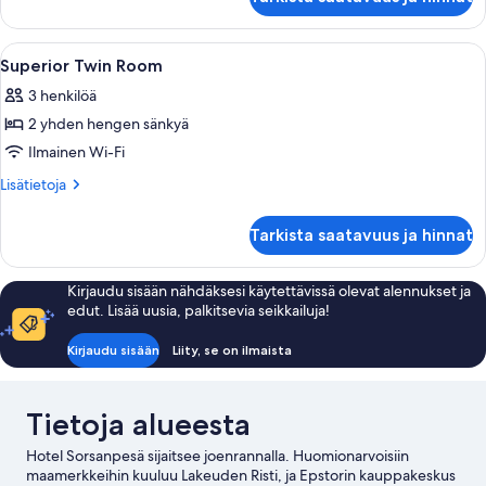
Twin
Room
Avaa
Hotellihuone, jossa on sänky, kirjoitus
2
Superior Twin Room
kaikki
3 henkilöä
huonetyypin
2 yhden hengen sänkyä
Superior
Twin
Ilmainen Wi-Fi
Room
Lisätietoja
Lisätietoja
kuvat
huoneesta
Superior
Tarkista saatavuus ja hinnat
Twin
Room
Kirjaudu sisään nähdäksesi käytettävissä olevat alennukset ja
edut. Lisää uusia, palkitsevia seikkailuja!
Kirjaudu sisään
Liity, se on ilmaista
Tietoja alueesta
Hotel Sorsanpesä sijaitsee joenrannalla. Huomionarvoisiin
maamerkkeihin kuuluu Lakeuden Risti, ja Epstorin kauppakeskus