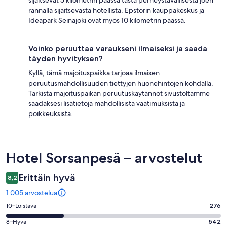
rannalla sijaitsevasta hotellista. Epstorin kauppakeskus ja
Ideapark Seinäjoki ovat myös 10 kilometrin päässä.
Voinko peruuttaa varaukseni ilmaiseksi ja saada
täyden hyvityksen?
Kyllä, tämä majoituspaikka tarjoaa ilmaisen
peruutusmahdollisuuden tiettyjen huonehintojen kohdalla.
Tarkista majoituspaikan peruutuskäytännöt sivustoltamme
saadaksesi lisätietoja mahdollisista vaatimuksista ja
poikkeuksista.
Arvostelut
Hotel Sorsanpesä – arvostelut
Erittäin hyvä
8,2
1 005 arvostelua
Arvosana
10–Loistava
276
10
Arvosana
8–Hyvä
542