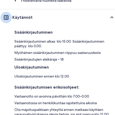
Yhdistettäviä huoneita saatavilla
Käytännöt
Sisäänkirjautuminen
Sisäänkirjautuminen alkaa: klo 15.00. Sisäänkirjautuminen
päättyy: klo 0.00.
Myöhäinen sisäänkirjautuminen riippuu saatavuudesta
Sisäänkirjautujien alaikäraja – 18
Uloskirjautuminen
Uloskirjautuminen ennen klo 12.00
Sisäänkirjautumisen erikoisohjeet:
Vastaanotto on avoinna päivittäin klo 7.00–0.00
Vastaanotossa on henkilökuntaa rajoitettuina aikoina
Ota majoituspaikkaan yhteyttä ennen matkaasi käyttäen
varausvahvistuksessa olevia tietoja, jos aiot saapua klo 21.00