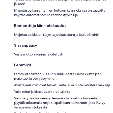
jälkeen
Majoituspaikan antamien tietojen käännöksissä on saatettu
käyttää automatisoituja käännöstyökaluja
Remontit ja kiinniolokaudet
Majoituspaikka on suljettu jouluaattona ja joulupäivänä.
Sisäänpääsy
Vastaanotto avoinna rajoitetusti
Lemmikit
Lemmikit sallitaan 18 EUR:n suuruisesta lisämaksusta per
majoitustila per yöpyminen
Avustajaeläimet ovat tervetulleita, eikä niistä veloiteta maksuja
Vain koirat ja kissat ovat tervetulleita
Vain tietyissä huoneissa; lemmikkiystävällisiä huoneita voi
pyytää soittamalla majoituspaikkaan numeroon, joka löytyy
varausvahvistuksesta