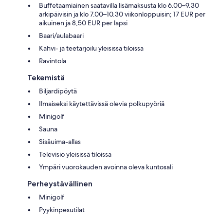
Buffetaamiainen saatavilla lisämaksusta klo 6.00–9.30
arkipäivisin ja klo 7.00–10.30 viikonloppuisin; 17 EUR per
aikuinen ja 8,50 EUR per lapsi
Baari/aulabaari
Kahvi- ja teetarjoilu yleisissä tiloissa
Ravintola
Tekemistä
Biljardipöytä
Ilmaiseksi käytettävissä olevia polkupyöriä
Minigolf
Sauna
Sisäuima-allas
Televisio yleisissä tiloissa
Ympäri vuorokauden avoinna oleva kuntosali
Perheystävällinen
Minigolf
Pyykinpesutilat