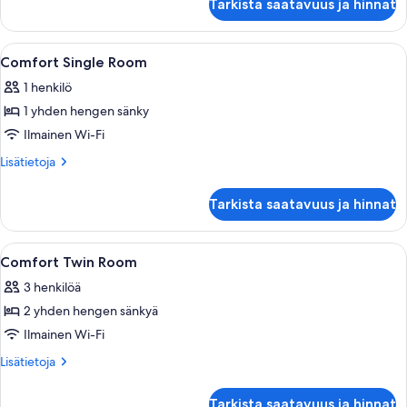
Tarkista saatavuus ja hinnat
Avaa
Hotellihuone, jossa on sänky, työpöytä, t
3
Comfort Single Room
kaikki
1 henkilö
huonetyypin
1 yhden hengen sänky
Comfort
Single
Ilmainen Wi-Fi
Room
Lisätietoja
Lisätietoja
kuvat
huoneesta
Comfort
Tarkista saatavuus ja hinnat
Single
Room
Avaa
Parivuode peitolla, kaksi yöpöytää vala
4
Comfort Twin Room
kaikki
3 henkilöä
huonetyypin
2 yhden hengen sänkyä
Comfort
Twin
Ilmainen Wi-Fi
Room
Lisätietoja
Lisätietoja
kuvat
huoneesta
Comfort
Tarkista saatavuus ja hinnat