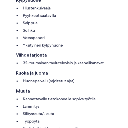
Kylpyhuone
Hiustenkuivaaja
Pyyhkeet saatavilla
Saippua
Suihku
Vessapaperi
Yksityinen kylpyhuone
Viihdetarjonta
32–tuumainen taulutelevisio ja kaapelikanavat
Ruoka ja juoma
Huonepalvelu (rajoitetut ajat)
Muuta
Kannettavalle tietokoneelle sopiva työtila
Lämmitys
Silitysrauta/-lauta
Työpöytä