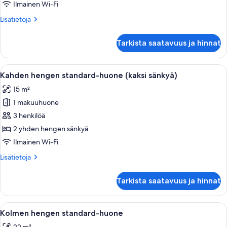
huone
Ilmainen Wi-Fi
(kaksi
Lisätietoja
Lisätietoja
sänkyä)
huoneesta
kuvat
Kahden
Tarkista saatavuus ja hinnat
hengen
superior-
huone
Avaa
Hotellihuone, jossa on sänky, työpöytä 
4
(kaksi
Kahden hengen standard-huone (kaksi sänkyä)
kaikki
sänkyä)
15 m²
huonetyypin
1 makuuhuone
Kahden
hengen
3 henkilöä
standard-
2 yhden hengen sänkyä
huone
Ilmainen Wi-Fi
(kaksi
Lisätietoja
Lisätietoja
sänkyä)
huoneesta
kuvat
Kahden
Tarkista saatavuus ja hinnat
hengen
standard-
huone
Avaa
Hotellihuone, jossa on kaksi sänkyä, m
6
(kaksi
Kolmen hengen standard-huone
kaikki
sänkyä)