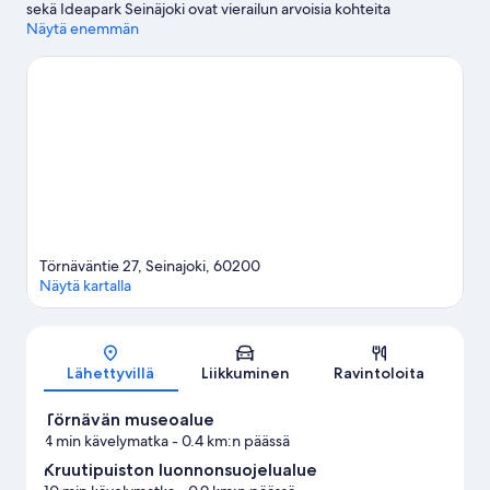
sekä Ideapark Seinäjoki ovat vierailun arvoisia kohteita
shoppailemaan haluaville. Haluatko osallistua johonkin
Näytä enemmän
tapahtumaan tai käydä matsissa vierailusi aikana? Tarkista
kohteen Seinäjoki Areena tapahtumat. Lähde pelaamaan kierros
läheiselle golfkentälle, tai osallistu ulkoilma-aktiviteetteihin,
joihin kuuluu vaellus-/pyöräilyreitit.
Vieraile matkaoppaassamme
kohteeseen Seinäjoki
Törnäväntie 27, Seinajoki, 60200
Näytä kartalla
Kartta
Lähettyvillä
Liikkuminen
Ravintoloita
Törnävän museoalue
4 min kävelymatka
- 0.4 km:n päässä
Kruutipuiston luonnonsuojelualue