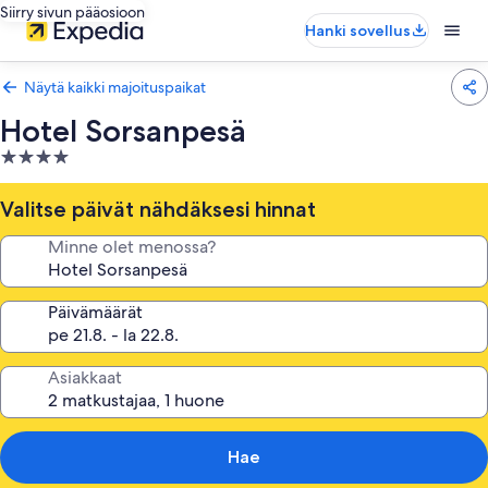
Siirry sivun pääosioon
Hanki sovellus
Näytä kaikki majoituspaikat
Hotel Sorsanpesä
4.0
tähden
majoituspaikka
Valitse päivät nähdäksesi hinnat
Minne olet menossa?
Päivämäärät
Asiakkaat
Hae