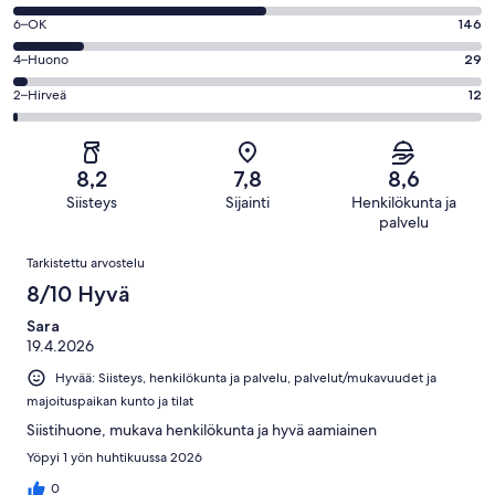
-
8
Loistava.
Arvosana
6–OK
146
-
276
6
Hyvä.
Arvosana
4–Huono
29
kautta
-
542
4
1005
OK.
Arvosana
2–Hirveä
12
kautta
-
arvostelua
146
2
1005
Huono.
kautta
-
arvostelua
29
1005
Hirveä.
kautta
8,2
7,8
8,6
arvostelua
12
1005
Siisteys
Sijainti
Henkilökunta ja
kautta
arvostelua
palvelu
1005
Arvostelut
arvostelua
Tarkistettu arvostelu
8/10 Hyvä
Sara
19.4.2026
Hyvää: Siisteys, henkilökunta ja palvelu, palvelut/mukavuudet ja
majoituspaikan kunto ja tilat
Siistihuone, mukava henkilökunta ja hyvä aamiainen
Yöpyi 1 yön huhtikuussa 2026
0