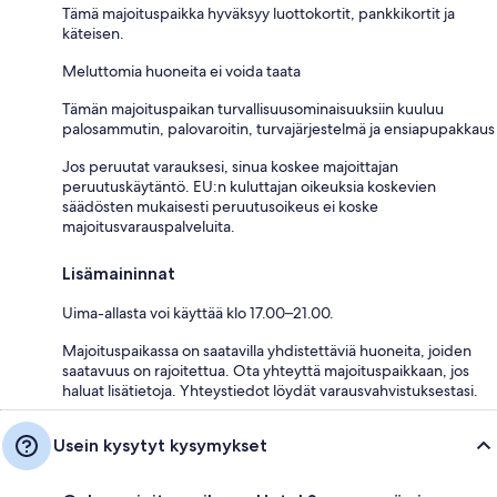
Tämä majoituspaikka hyväksyy luottokortit, pankkikortit ja
käteisen.
Meluttomia huoneita ei voida taata
Tämän majoituspaikan turvallisuusominaisuuksiin kuuluu
palosammutin, palovaroitin, turvajärjestelmä ja ensiapupakkaus
Jos peruutat varauksesi, sinua koskee majoittajan
peruutuskäytäntö. EU:n kuluttajan oikeuksia koskevien
säädösten mukaisesti peruutusoikeus ei koske
majoitusvarauspalveluita.
Lisämaininnat
Uima-allasta voi käyttää klo 17.00–21.00.
Majoituspaikassa on saatavilla yhdistettäviä huoneita, joiden
saatavuus on rajoitettua. Ota yhteyttä majoituspaikkaan, jos
haluat lisätietoja. Yhteystiedot löydät varausvahvistuksestasi.
Usein kysytyt kysymykset