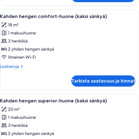
comfort-
huone
Avaa
Hotellihuone, jossa on suuri sänky, yöpö
4
Kahden hengen comfort-huone (kaksi sänkyä)
kaikki
18 m²
huonetyypin
1 makuuhuone
Kahden
hengen
3 henkilöä
comfort-
2 yhden hengen sänkyä
huone
Ilmainen Wi-Fi
(kaksi
Lisätietoja
Lisätietoja
sänkyä)
huoneesta
kuvat
Kahden
Tarkista saatavuus ja hinnat
hengen
comfort-
huone
Avaa
Hotellihuoneessa on suuri sänky, sohva
8
(kaksi
Kahden hengen superior-huone (kaksi sänkyä)
kaikki
sänkyä)
20 m²
huonetyypin
1 makuuhuone
Kahden
hengen
3 henkilöä
superior-
2 yhden hengen sänkyä