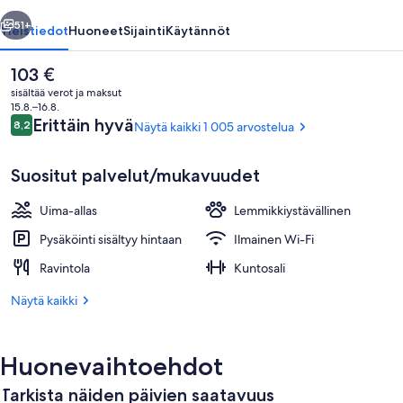
llinen
Seuraava
51+
Yleistiedot
Huoneet
Sijainti
Käytännöt
Nykyinen
103 €
hinta
sisältää verot ja maksut
on
15.8.–16.8.
103 €
Arvostelut
Erittäin hyvä
8,2
Näytä kaikki 1 005 arvostelua
8,2 kautta 10.
Suositut palvelut/mukavuudet
Uima-allas
Lemmikkiystävällinen
Näkymä majoituspaikan ympäristöön
Pysäköinti sisältyy hintaan
Ilmainen Wi-Fi
Ravintola
Kuntosali
Näytä kaikki
Huonevaihtoehdot
Tarkista näiden päivien saatavuus