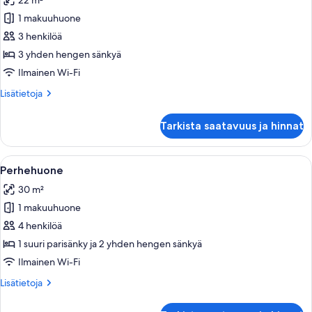
22 m²
huonetyypin
1 makuuhuone
Kolmen
hengen
3 henkilöä
standard-
3 yhden hengen sänkyä
huone
Ilmainen Wi-Fi
kuvat
Lisätietoja
Lisätietoja
huoneesta
Kolmen
Tarkista saatavuus ja hinnat
hengen
standard-
huone
Avaa
Hotellihuone, jossa on sohva, pöytä, sä
4
Perhehuone
kaikki
30 m²
huonetyypin
1 makuuhuone
Perhehuone
kuvat
4 henkilöä
1 suuri parisänky ja 2 yhden hengen sänkyä
Ilmainen Wi-Fi
Lisätietoja
Lisätietoja
huoneesta
Perhehuone