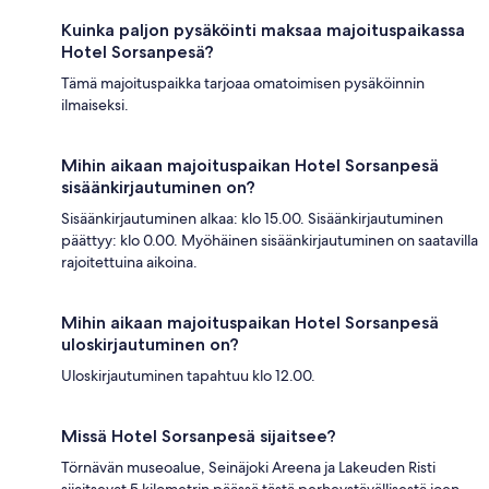
Kuinka paljon pysäköinti maksaa majoituspaikassa
Hotel Sorsanpesä?
Tämä majoituspaikka tarjoaa omatoimisen pysäköinnin
ilmaiseksi.
Mihin aikaan majoituspaikan Hotel Sorsanpesä
sisäänkirjautuminen on?
Sisäänkirjautuminen alkaa: klo 15.00. Sisäänkirjautuminen
päättyy: klo 0.00. Myöhäinen sisäänkirjautuminen on saatavilla
rajoitettuina aikoina.
Mihin aikaan majoituspaikan Hotel Sorsanpesä
uloskirjautuminen on?
Uloskirjautuminen tapahtuu klo 12.00.
Missä Hotel Sorsanpesä sijaitsee?
Törnävän museoalue, Seinäjoki Areena ja Lakeuden Risti
sijaitsevat 5 kilometrin päässä tästä perheystävällisestä joen