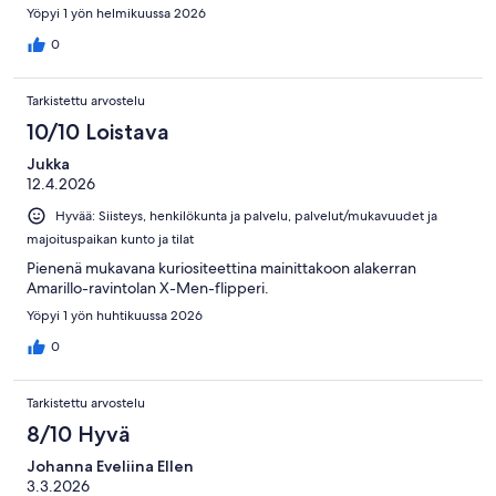
Yöpyi 1 yön helmikuussa 2026
0
Tarkistettu arvostelu
10/10 Loistava
Jukka
12.4.2026
Hyvää: Siisteys, henkilökunta ja palvelu, palvelut/mukavuudet ja
majoituspaikan kunto ja tilat
Pienenä mukavana kuriositeettina mainittakoon alakerran
Amarillo-ravintolan X-Men-flipperi.
Yöpyi 1 yön huhtikuussa 2026
0
Tarkistettu arvostelu
8/10 Hyvä
Johanna Eveliina Ellen
3.3.2026