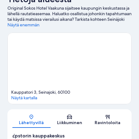
Original Sokos Hotel Vaakuna sijaitsee kaupungin keskustassa ja
lähellä rautatieasemaa. Haluatko osallistua johonkin tapahtumaan
tai käydä matsissa vierailusi aikana? Tarkista kohteen Seinäjoki
Areena tapahtumat. Kannattaa myös varata aikaa alueen
Näytä enemmän
aktiviteetteihin tutustumiseen. Niihin kuuluu muun muassa
hiihtäminen/lasketteleminen.
Vieraile matkaoppaassamme
kohteeseen Seinäjoki
Kauppatori 3, Seinajoki, 60100
Näytä kartalla
Kartta
Lähettyvillä
Liikkuminen
Ravintoloita
Epstorin kauppakeskus