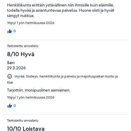
Henkilökunta erittäin ystävällinen niin ihmisille kuin eläimille,
todella hyvää ja asiantuntevaa palvelua. Huone siisti ja hyvät
sängyt nukkua.
Yöpyi 1 yön helmikuussa 2026
0
Tarkistettu arvostelu
8/10 Hyvä
Sari
29.3.2026
Hyvää: Siisteys, henkilökunta ja palvelu ja majoituspaikan kunto ja
tilat
Tarjottiin, monipuolinen aamiainen.
Yöpyi 1 yön helmikuussa 2026
0
Tarkistettu arvostelu
10/10 Loistava