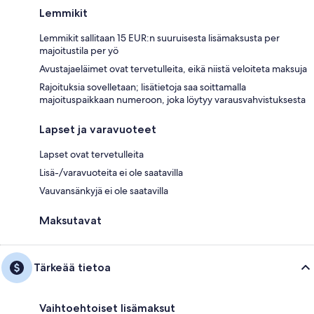
Lemmikit
Lemmikit sallitaan 15 EUR:n suuruisesta lisämaksusta per
majoitustila per yö
Avustajaeläimet ovat tervetulleita, eikä niistä veloiteta maksuja
Rajoituksia sovelletaan; lisätietoja saa soittamalla
majoituspaikkaan numeroon, joka löytyy varausvahvistuksesta
Lapset ja varavuoteet
Lapset ovat tervetulleita
Lisä-/varavuoteita ei ole saatavilla
Vauvansänkyjä ei ole saatavilla
Maksutavat
Tärkeää tietoa
Vaihtoehtoiset lisämaksut