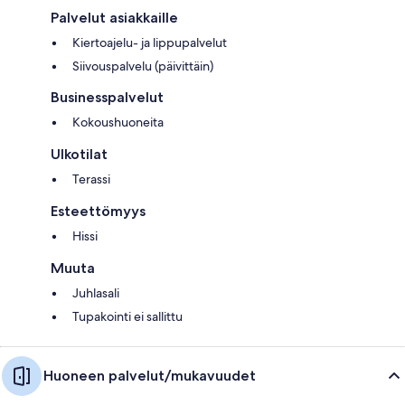
Palvelut asiakkaille
Kiertoajelu- ja lippupalvelut
Siivouspalvelu (päivittäin)
Businesspalvelut
Kokoushuoneita
Ulkotilat
Terassi
Esteettömyys
Hissi
Muuta
Juhlasali
Tupakointi ei sallittu
Huoneen palvelut/mukavuudet