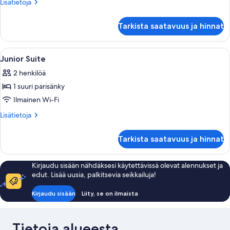
Lisätietoja
Lisätietoja
huoneesta
Superior
Tarkista saatavuus ja hinnat
Room,
1
King
Avaa
Tallelokero huoneessa, äänieristys, sil
4
Bed
Junior Suite
kaikki
(Extra
2 henkilöä
Bed
huonetyypin
Possibility)
1 suuri parisänky
Junior
Suite
Ilmainen Wi-Fi
kuvat
Lisätietoja
Lisätietoja
huoneesta
Junior
Tarkista saatavuus ja hinnat
Suite
Kirjaudu sisään nähdäksesi käytettävissä olevat alennukset ja
edut. Lisää uusia, palkitsevia seikkailuja!
Kirjaudu sisään
Liity, se on ilmaista
Tietoja alueesta