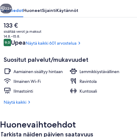
llinen
Seuraava
32+
Yleistiedot
Huoneet
Sijainti
Käytännöt
Nykyinen
133 €
hinta
sisältää verot ja maksut
on
14.8.–15.8.
133 €
Arvostelut
Upea
9,0
Näytä kaikki 601 arvostelua
9,0 kautta 10.
Suositut palvelut/mukavuudet
Aamiainen sisältyy hintaan
Lemmikkiystävällinen
2 ravintolaa, joissa tarjoillaan lounas ja 
Ilmainen Wi-Fi
Ravintola
Ilmastointi
Kuntosali
Näytä kaikki
Huonevaihtoehdot
Tarkista näiden päivien saatavuus