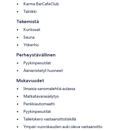
Karma BarCafeClub
Talriikki
Tekemistä
Kuntosali
Sauna
Yökerho
Perheystävällinen
Pyykinpesutilat
Äänieristetyt huoneet
Mukavuudet
Ilmaisia sanomalehtiä aulassa
Matkatavarasäilytys
Pankkiautomaatti
Pyykinpesutilat
Tallelokero vastaanottotiskillä
Ympäri vuorokauden auki oleva vastaanotto