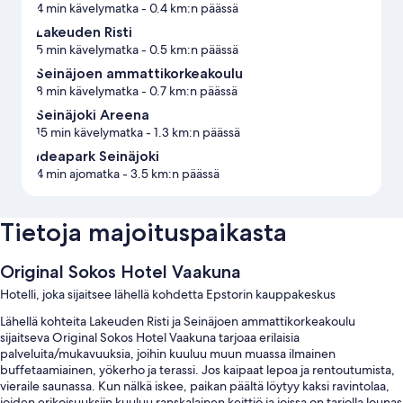
4 min kävelymatka
- 0.4 km:n päässä
Lakeuden Risti
5 min kävelymatka
- 0.5 km:n päässä
Seinäjoen ammattikorkeakoulu
8 min kävelymatka
- 0.7 km:n päässä
Seinäjoki Areena
15 min kävelymatka
- 1.3 km:n päässä
Ideapark Seinäjoki
4 min ajomatka
- 3.5 km:n päässä
Tietoja majoituspaikasta
Original Sokos Hotel Vaakuna
Hotelli, joka sijaitsee lähellä kohdetta Epstorin kauppakeskus
Lähellä kohteita Lakeuden Risti ja Seinäjoen ammattikorkeakoulu
sijaitseva Original Sokos Hotel Vaakuna tarjoaa erilaisia
palveluita/mukavuuksia, joihin kuuluu muun muassa ilmainen
buffetaamiainen, yökerho ja terassi. Jos kaipaat lepoa ja rentoutumista,
vieraile saunassa. Kun nälkä iskee, paikan päältä löytyy kaksi ravintolaa,
joiden erikoisuuksiin kuuluu ranskalainen keittiö ja joissa on tarjolla lounas