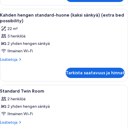
bed
1
possibility)
suuri
Avaa
Moderni hotellihuone, jossa on suuri s
kuvat
4
parisänky
Kahden hengen standard-huone (kaksi sänkyä) (extra bed
kaikki
(extra
possibility)
bed
huonetyypin
22 m²
possibility)
Kahden
3 henkilöä
hengen
2 yhden hengen sänkyä
standard-
huone
Ilmainen Wi-Fi
(kaksi
Lisätietoja
Lisätietoja
sänkyä)
huoneesta
Kahden
(extra
Tarkista saatavuus ja hinnat
hengen
bed
standard-
possibility)
huone
Avaa
Kylpyhuone, jonka seinät on laatoitettu v
1
kuvat
(kaksi
Standard Twin Room
kaikki
sänkyä)
2 henkilöä
(extra
huonetyypin
bed
2 yhden hengen sänkyä
Standard
possibility)
Twin
Ilmainen Wi-Fi
Room
Lisätietoja
Lisätietoja
kuvat
huoneesta