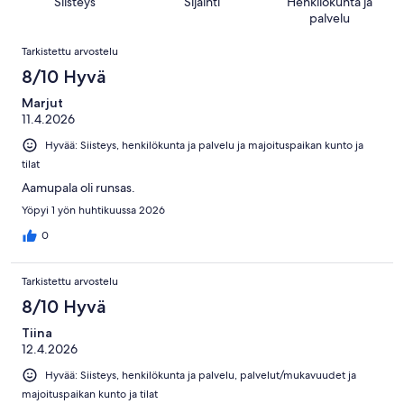
601
Siisteys
Sijainti
Henkilökunta ja
kautta
arvostelua
palvelu
601
Arvostelut
arvostelua
Tarkistettu arvostelu
8/10 Hyvä
Marjut
11.4.2026
Hyvää: Siisteys, henkilökunta ja palvelu ja majoituspaikan kunto ja
tilat
Aamupala oli runsas.
Yöpyi 1 yön huhtikuussa 2026
0
Tarkistettu arvostelu
8/10 Hyvä
Tiina
12.4.2026
Hyvää: Siisteys, henkilökunta ja palvelu, palvelut/mukavuudet ja
majoituspaikan kunto ja tilat