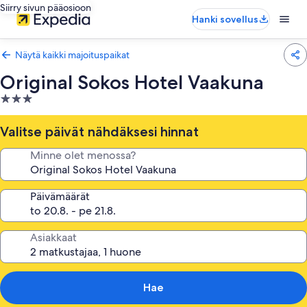
Siirry sivun pääosioon
Hanki sovellus
Näytä kaikki majoituspaikat
Original Sokos Hotel Vaakuna
3.0
tähden
majoituspaikka
Valitse päivät nähdäksesi hinnat
Minne olet menossa?
Päivämäärät
Asiakkaat
Hae