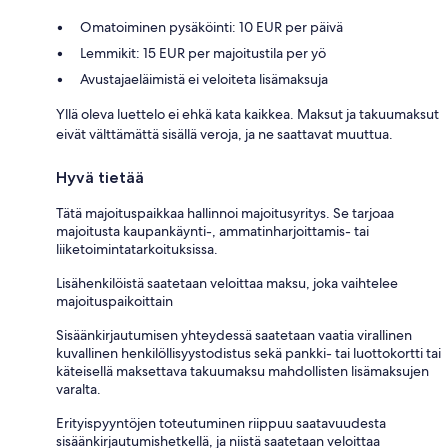
Omatoiminen pysäköinti: 10 EUR per päivä
Lemmikit: 15 EUR per majoitustila per yö
Avustajaeläimistä ei veloiteta lisämaksuja
Yllä oleva luettelo ei ehkä kata kaikkea. Maksut ja takuumaksut
eivät välttämättä sisällä veroja, ja ne saattavat muuttua.
Hyvä tietää
Tätä majoituspaikkaa hallinnoi majoitusyritys. Se tarjoaa
majoitusta kaupankäynti-, ammatinharjoittamis- tai
liiketoimintatarkoituksissa.
Lisähenkilöistä saatetaan veloittaa maksu, joka vaihtelee
majoituspaikoittain
Sisäänkirjautumisen yhteydessä saatetaan vaatia virallinen
kuvallinen henkilöllisyystodistus sekä pankki- tai luottokortti tai
käteisellä maksettava takuumaksu mahdollisten lisämaksujen
varalta.
Erityispyyntöjen toteutuminen riippuu saatavuudesta
sisäänkirjautumishetkellä, ja niistä saatetaan veloittaa