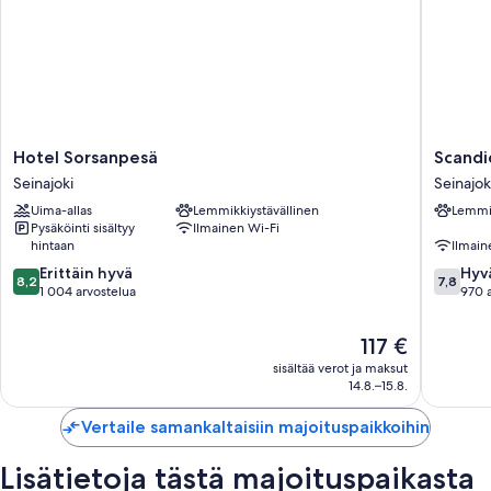
Hotel
Scandic
Hotel Sorsanpesä
Scandi
Sorsanpesä
Seinäjok
Seinajoki
Seinajok
Seinajoki
Seinajok
Uima-allas
Lemmikkiystävällinen
Lemmik
Pysäköinti sisältyy
Ilmainen Wi-Fi
hintaan
Ilmain
8.2
7.8
Erittäin hyvä
Hyv
8,2
7,8
kautta
kautta
1 004 arvostelua
970 
10,
10,
Erittäin
Hyvä,
Hinta
117 €
hyvä,
970
on
sisältää verot ja maksut
1 004
arvostel
117 €
14.8.–15.8.
arvostelua
Vertaile samankaltaisiin majoituspaikkoihin
Lisätietoja tästä majoituspaikasta