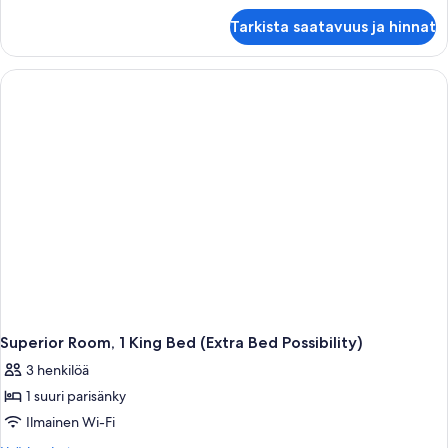
Standard
Tarkista saatavuus ja hinnat
Twin
Room
Superior Room, 1 King Bed (Extra Bed Possibility)
3 henkilöä
1 suuri parisänky
Ilmainen Wi-Fi