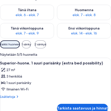
Tarkista tämän illan saatavuus elok. 6 - elok. 7
Tarkista huomisen saatavuus el
Tänä iltana
Huomenna
elok. 6 - elok. 7
elok. 7 - elok. 8
Tarkista tämän viikonlopun saatavuus elok. 7 - elok. 9
Tarkista ensi viikonlopun saatav
Tänä viikonloppuna
Ensi viikonloppuna
elok. 7 - elok. 9
elok. 14 - elok. 16
Huoneille
Kaikki huoneet
1 sänky
2 sänkyä
saatavilla
olevia
Näytetään 5/5 huonetta
suodattimia
Avaa
Moderni hotellihuone, jossa on sänky, t
4
Superior-huone, 1 suuri parisänky (extra bed possibility)
kaikki
27 m²
huonetyypin
3 henkilöä
Superior-
huone,
1 suuri parisänky
1
Ilmainen Wi-Fi
suuri
Lisätietoja
Lisätietoja
parisänky
huoneesta
(extra
Superior-
Tarkista saatavuus ja hinnat
huone,