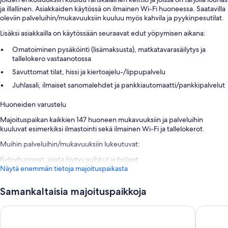
ja illallinen. Asiakkaiden käytössä on ilmainen Wi-Fi huoneessa. Saatavilla
oleviin palveluihin/mukavuuksiin kuuluu myös kahvila ja pyykinpesutilat.
Lisäksi asiakkailla on käytössään seuraavat edut yöpymisen aikana:
Omatoiminen pysäköinti (lisämaksusta), matkatavarasäilytys ja
tallelokero vastaanotossa
Savuttomat tilat, hissi ja kiertoajelu-/lippupalvelu
Juhlasali, ilmaiset sanomalehdet ja pankkiautomaatti/pankkipalvelut
Huoneiden varustelu
Majoituspaikan kaikkien 147 huoneen mukavuuksiin ja palveluihin
kuuluvat esimerkiksi ilmastointi sekä ilmainen Wi-Fi ja tallelokerot.
Muihin palveluihin/mukavuuksiin lukeutuvat:
Kylpyhuoneet, joista löytyy suihkut ja bideet
Näytä enemmän tietoja majoituspaikasta
Samankaltaisia majoituspaikkoja
Hotel Sorsanpesä
Scandic 