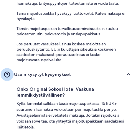
lisämaksuja. Erityispyyntöjen toteutumista ei voida taata.
Tämä majoituspaikka hyväksyy luottokortit. Käteismaksuja ei
hyväksytä.
Tämän majoituspaikan turvallisuusominaisuuksiin kuuluu
palosammutin, palovaroitin ja ensiapupakkaus
Jos peruutat varauksesi, sinua koskee majoittajan
peruutuskäytäntö. EU:n kuluttajan oikeuksia koskevien
säädösten mukaisesti peruutusoikeus ei koske
majoitusvarauspalveluita.
Usein kysytyt kysymykset
Onko Original Sokos Hotel Vaakuna
lemmikkiystävällinen?
Kyllä, lemmikit sallitaan tässä majoituspaikassa. 15 EUR:n
suuruinen lisämaksu veloitetaan per majoitustila per yö.
Avustajaeläimistä ei veloiteta maksuja. Joitakin rajoituksia
voidaan soveltaa, ota yhteyttä majoituspaikkaan saadaksesi
lisätietoja.