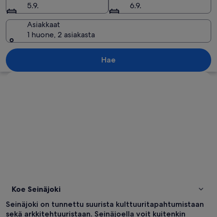
5.9.
6.9.
Asiakkaat
1 huone, 2 asiakasta
Kaupunkikuva, jossa on yhdistelty asui
Hae
Tarkastele karttaa
Koe Seinäjoki
Seinäjoki on tunnettu suurista kulttuuritapahtumistaan
sekä arkkitehtuuristaan. Seinäjoella voit kuitenkin