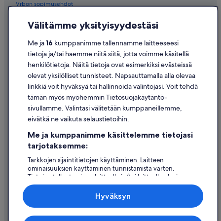
Vrbon sopimusehdot
Saavutettavuus
Välitämme yksityisyydestäsi
Tietosuoja
Me ja
16
kumppanimme tallennamme laitteeseesi
Evästeet
tietoja ja/tai haemme niitä siitä, jotta voimme käsitellä
henkilötietoja. Näitä tietoja ovat esimerkiksi evästeissä
Käyttöehdot
olevat yksilölliset tunnisteet. Napsauttamalla alla olevaa
Oikeudelliset tiedot / ota meihin yhteyttä
linkkiä voit hyväksyä tai hallinnoida valintojasi. Voit tehdä
tämän myös myöhemmin Tietosuojakäytäntö-
Sisältövaatimukset ja ilmoituksen tekeminen sisällöstä
sivullamme. Valintasi välitetään kumppaneillemme,
eivätkä ne vaikuta selaustietoihin.
Tuki
Me ja kumppanimme käsittelemme tietojasi
Ota yhteyttä
tarjotaksemme:
Varauksen muuttaminen tai peruuttaminen
Tarkkojen sijaintitietojen käyttäminen. Laitteen
ominaisuuksien käyttäminen tunnistamista varten.
Hyvityksen hakeminen ja aikarajat
Tietojen tallentaminen laitteelle ja/tai laitteella olevien
tietojen käyttö. Kohdennettu mainonta ja personoitu
Varaa lento lentoyhtiön hyvityskupongeilla
sisältö, mainonnan ja sisällön mittaus, yleisötutkimus ja
Hyväksyn
palvelujen kehittäminen.
Kansainväliset matka-asiakirjat
Kumppanien (toimittajien) luettelo