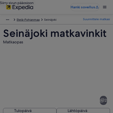
Siirry sivun pääosioon
Hanki sovellus
Suunnittele matkasi
Etelä-Pohjanmaa
Seinäjoki
Seinäjoki matkavinkit
Matkaopas
Kuvia
kohteesta
Seinäjoki
2
Tulopäivä
Lähtöpäivä