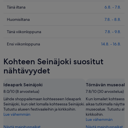
Tarkista
Tänä iltana
6.8. - 7.8.
kohteen
Seinäjoki
Tarkista
Huomisiltana
7.8. - 8.8.
hinnat
kohteen
täksi
Seinäjoki
Tarkista
Tänä viikonloppuna
7.8. - 9.8.
illaksi
hinnat
kohteen
eli
huomisillaksi
Seinäjoki
Tarkista
Ensi viikonloppuna
14.8. - 16.8.
6.8.
eli
hinnat
kohteen
-
7.8.
täksi
Seinäjoki
Kohteen Seinäjoki suositut
7.8.
-
viikonlopuksi
hinnat
8.8.
eli
ensi
nähtävyydet
7.8.
viikonlopuksi
-
eli
Ideapark Seinäjoki
Törnävän museoalu
9.8.
14.8.
8.0/10 (8 arvostelua)
7.8/10 (30 arvostelua)
-
16.8.
Lähde shoppailemaan kohteeseen Ideapark
Kun lomailet kohteessa S
Seinäjoki, kun olet lomalla kohteessa Seinäjoki.
aikaa tutkimalla näyttel
Tutustu alueen festivaaleihin ja kirkkoihin.
museoalue. Tutustu aluee
Lue vähemmän
kirkkoihin.
Lue vähemmän
Näytä majoituspaikat
Näytä majoituspaikat