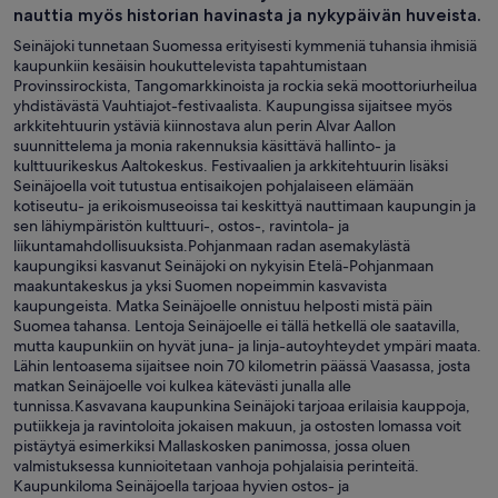
nauttia myös historian havinasta ja nykypäivän huveista.
Seinäjoki tunnetaan Suomessa erityisesti kymmeniä tuhansia ihmisiä
kaupunkiin kesäisin houkuttelevista tapahtumistaan
Provinssirockista, Tangomarkkinoista ja rockia sekä moottoriurheilua
yhdistävästä Vauhtiajot-festivaalista. Kaupungissa sijaitsee myös
arkkitehtuurin ystäviä kiinnostava alun perin Alvar Aallon
suunnittelema ja monia rakennuksia käsittävä hallinto- ja
kulttuurikeskus Aaltokeskus. Festivaalien ja arkkitehtuurin lisäksi
Seinäjoella voit tutustua entisaikojen pohjalaiseen elämään
kotiseutu- ja erikoismuseoissa tai keskittyä nauttimaan kaupungin ja
sen lähiympäristön kulttuuri-, ostos-, ravintola- ja
liikuntamahdollisuuksista.Pohjanmaan radan asemakylästä
kaupungiksi kasvanut Seinäjoki on nykyisin Etelä-Pohjanmaan
maakuntakeskus ja yksi Suomen nopeimmin kasvavista
kaupungeista. Matka Seinäjoelle onnistuu helposti mistä päin
Suomea tahansa. Lentoja Seinäjoelle ei tällä hetkellä ole saatavilla,
mutta kaupunkiin on hyvät juna- ja linja-autoyhteydet ympäri maata.
Lähin lentoasema sijaitsee noin 70 kilometrin päässä Vaasassa, josta
matkan Seinäjoelle voi kulkea kätevästi junalla alle
tunnissa.Kasvavana kaupunkina Seinäjoki tarjoaa erilaisia kauppoja,
putiikkeja ja ravintoloita jokaisen makuun, ja ostosten lomassa voit
pistäytyä esimerkiksi Mallaskosken panimossa, jossa oluen
valmistuksessa kunnioitetaan vanhoja pohjalaisia perinteitä.
Kaupunkiloma Seinäjoella tarjoaa hyvien ostos- ja