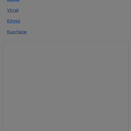
Virrat
Kihniö
Kuortane
Peräseinäjoki
Kurikka
Ilmajoki
Alavus
Isokyrö
Ylistaro