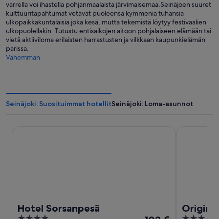
varrella voi ihastella pohjanmaalaista järvimaisemaa.Seinäjoen suuret
kulttuuritapahtumat vetävät puoleensa kymmeniä tuhansia
ulkopaikkakuntalaisia joka kesä, mutta tekemistä löytyy festivaalien
ulkopuolellakin. Tutustu entisaikojen aitoon pohjalaiseen elämään tai
vietä aktiiviloma erilaisten harrastusten ja vilkkaan kaupunkielämän
parissa.
Vähemmän
Seinäjoki: Suosituimmat hotellit
Seinäjoki: Loma-asunnot
Hotel Sorsanpesä
Original So
Hotel Sorsanpesä
Origina
4
Hinta
3