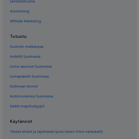
Lehdistöhuone
Advertising
Affiliate Marketing
Tutustu
Suomen matkaopas
Hotellit Suomessa
Loma-asunnot Suomessa
Lomapaketit Suomessa
Kotimaan lennot
Autonvuokraus Suomessa
Kaikki majoitustyypit
Käytännöt
Yleiset ehdot ja rajoitukset (pois lukien Vrbo-varaukset)