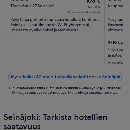
103 €
out
on
out
Törnäväntie 27 Seinajoki
Kauppatori 3
15.8.–16.8.
of
103 €
of
sisältää verot ja maksut
5
per
5
Yövy tässä perheille sopivassa hotellissa kohteessa
Yövy tässä h
yö
Seinäjoki. Nauti ilmaisesta Wi-Fi-yhteydestä,
ilmaisesta a
ilmaisesta pysäköinnistä ja aamiaisesta
ajalle
yhteydestä ja
(lisämaksusta). Lähellä ...
Epstorin ka
15.8.
viiva
9
/
10
Upea! 
16.8.
"Hyvä palvel
ja autopaikk
Arvosteltu 6.
Näytä kaikki 32 majoituspaikkaa kohteessa Seinäjoki
Alin löytämämme hinta viimeisten 24 tunnin aikana 1 yölle ja 2 aikuiselle.
Hinnat ja saatavuus voivat muuttua. Muita ehtoja saatetaan soveltaa.
Seinäjoki: Tarkista hotellien
saatavuus