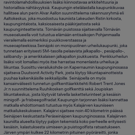
ravintolamahdollisuuksien lisäksi kiinnostavaa arkkitehtuuria ja
historiallisia nähtävyyksiä. Kaupungin etelälaidalla kaupunkikuvaa
hallitsee alun perin Alvar Aallon suunnittelema rakennusryhmä eli
Aaltokeskus, joka muodostuu kauniista Lakeuden Ristin kirkosta,
kaupungintalosta, kaksiosaisesta pääkirjastosta sekä
kaupunginteatterista. Törnävän puistossa sijaitsevalla Törnävän
museoalueella voit tutustua elämään entisaikojen Pohjanmaalla
vierailemalla esimerkiksi puukkoverstaassa ja
museoapteekissa.Seinäjoki on monipuolinen urheilukaupunki, joka
tunnetaan erityisesti SM-tasolla pelaavista jalkapallo-, pesäpallo-,
salibandy- ja amerikkalaisen jalkapallon joukkueista. Penkkiurheilun
lisäksi voit lomallasi myös itse harrastaa monenlaista urheilua ja
liikuntaa. Suosittu vierailukohde on Kapernaumin kaupunginosassa
sijaitseva Duutsonit Activity Park, josta löytyy liikuntapainotteista
puuhaa kaikenikäisille seikkailijoille. Seinäjoella on myös
kansainvälisesti tunnetun golfkenttäarkkitehti Robert Trent Jones
Jr:n suunnittelema Ruuhikosken golfkenttä sekä Joupiskan
liikuntakeskus, josta löytyvät talvella laskettelurinteet ja kesäisin
minigolf- ja frisbeegolfradat.Kaupungin tarjonnan lisäksi kannattaa
matkalla ehdottomasti tutustua myös Kalajärven kauniiseen
matkailukeskukseen. Kalajärvi sijaitsee noin 40 kilometrin päässä
Seinäjoen keskustasta Peräseinäjoen kaupunginosassa. Kalajärven
kauniilta alueelta löytyy paljon tekemistä koko perheelle erityisesti
kesäisin, kalastuksesta uimiseen ja puistogolfista ratsastukseen.
Järven ympäri kulkee 22 kilometrin pituinen pyöräreitti, jonka