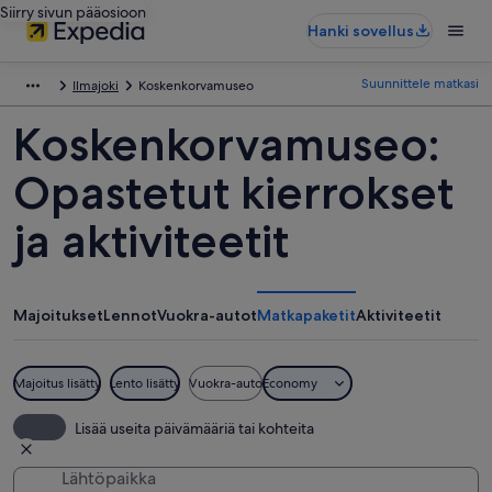
Siirry sivun pääosioon
Hanki sovellus
Suunnittele matkasi
Ilmajoki
Koskenkorvamuseo
Koskenkorvamuseo:
Opastetut kierrokset
ja aktiviteetit
Majoitukset
Lennot
Vuokra-autot
Matkapaketit
Aktiviteetit
Majoitus lisätty
Lento lisätty
Vuokra-auto
Economy
Lisää useita päivämääriä tai kohteita
Lähtöpaikka