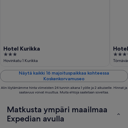
Hotel Kurikka
Hote
3
4
out
out
Hovinkatu 1 Kurikka
Törnävän
of
of
5
5
Näytä kaikki 16 majoituspaikkaa kohteessa
Koskenkorvamuseo
Alin löytämämme hinta viimeisten 24 tunnin aikana 1 yölle ja 2 aikuiselle. Hinnat ja
saatavuus voivat muuttua. Muita ehtoja saatetaan soveltaa.
Matkusta ympäri maailmaa
Expedian avulla