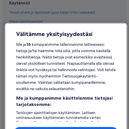
Käytännöt
Yleiset ehdot ja rajoitukset (pois lukien Vrbo-varaukset)
Vrbon sopimusehdot
Saavutettavuus
Välitämme yksityisyydestäsi
Tietosuoja
Me ja
16
kumppanimme tallennamme laitteeseesi
Evästeet
tietoja ja/tai haemme niitä siitä, jotta voimme käsitellä
henkilötietoja. Näitä tietoja ovat esimerkiksi evästeissä
Käyttöehdot
olevat yksilölliset tunnisteet. Napsauttamalla alla olevaa
Oikeudelliset tiedot / ota meihin yhteyttä
linkkiä voit hyväksyä tai hallinnoida valintojasi. Voit tehdä
tämän myös myöhemmin Tietosuojakäytäntö-
Sisältövaatimukset ja ilmoituksen tekeminen sisällöstä
sivullamme. Valintasi välitetään kumppaneillemme,
eivätkä ne vaikuta selaustietoihin.
Tuki
Me ja kumppanimme käsittelemme tietojasi
Ota yhteyttä
tarjotaksemme:
Varauksen muuttaminen tai peruuttaminen
Tarkkojen sijaintitietojen käyttäminen. Laitteen
ominaisuuksien käyttäminen tunnistamista varten.
Hyvityksen hakeminen ja aikarajat
Tietojen tallentaminen laitteelle ja/tai laitteella olevien
tietojen käyttö. Kohdennettu mainonta ja personoitu
Varaa lento lentoyhtiön hyvityskupongeilla