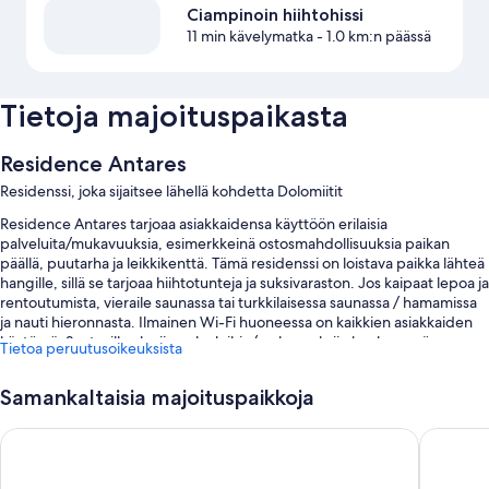
Ciampinoin hiihtohissi
11 min kävelymatka
- 1.0 km:n päässä
Tietoja majoituspaikasta
Residence Antares
Residenssi, joka sijaitsee lähellä kohdetta Dolomiitit
Residence Antares tarjoaa asiakkaidensa käyttöön erilaisia
palveluita/mukavuuksia, esimerkkeinä ostosmahdollisuuksia paikan
päällä, puutarha ja leikkikenttä. Tämä residenssi on loistava paikka lähteä
hangille, sillä se tarjoaa hiihtotunteja ja suksivaraston. Jos kaipaat lepoa ja
rentoutumista, vieraile saunassa tai turkkilaisessa saunassa / hamamissa
ja nauti hieronnasta. Ilmainen Wi-Fi huoneessa on kaikkien asiakkaiden
käytössä. Saatavilla oleviin palveluihin/mukavuuksiin kuuluu myös
Tietoa peruutusoikeuksista
pelihalli/-huone ja kuivapesula-/pesulapalvelut.
Lisäksi asiakkailla on käytössään tällaiset edut:
Samankaltaisia majoituspaikkoja
Sisäuima-allas
Apartments Lores
Hotel So
Buffetaamiainen (lisämaksusta), omatoiminen pysäköinti
(lisämaksusta) ja juhlasali