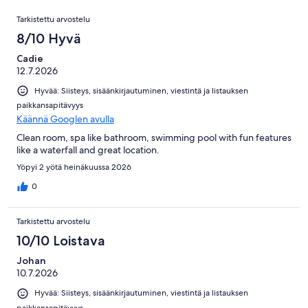
301
Arvostelut
arvostelua
Tarkistettu arvostelu
8/10 Hyvä
Cadie
12.7.2026
Hyvää: Siisteys, sisäänkirjautuminen, viestintä ja listauksen
paikkansapitävyys
Käännä Googlen avulla
Clean room, spa like bathroom, swimming pool with fun features
like a waterfall and great location.
Yöpyi 2 yötä heinäkuussa 2026
0
Tarkistettu arvostelu
10/10 Loistava
Johan
10.7.2026
Hyvää: Siisteys, sisäänkirjautuminen, viestintä ja listauksen
paikkansapitävyys