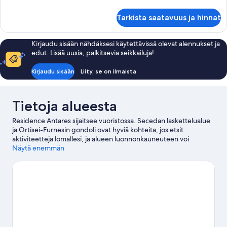
2
huoneesta
Appartamento
bagni
Tarkista saatavuus ja hinnat
con
(6
2
persone)
camere
Kirjaudu sisään nähdäksesi käytettävissä olevat alennukset ja
da
kuvat
edut. Lisää uusia, palkitsevia seikkailuja!
letto
e
Kirjaudu sisään
Liity, se on ilmaista
2
bagni
(6
Tietoja alueesta
persone)
Residence Antares sijaitsee vuoristossa. Secedan laskettelualue
ja Ortisei-Furnesin gondoli ovat hyviä kohteita, jos etsit
aktiviteetteja lomallesi, ja alueen luonnonkauneuteen voi
tutustua kohteissa Dolomiitit ja Val Gardenan laakso. Firenze-
Näytä enemmän
vuoristomaja ja Dòlaondes Canazei ovat myös vierailun arvoisia.
Täällä voit hiihtää ja lasketella ja harrastaa muita talviurheilulajeja
kuten moottorikelkkailua ja lumikenkäilyä.
Vieraile
matkaoppaassamme kohteeseen Selva di Val Gardena
Selva di Val Gardena: näytä lisää residenssejä