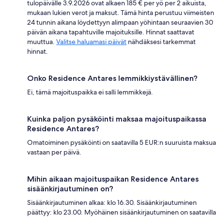
tulopäivälle 3.9.2026 ovat alkaen 185 € per yö per 2 aikuista,
mukaan lukien verot ja maksut. Tämä hinta perustuu viimeisten
24 tunnin aikana löydettyyn alimpaan yöhintaan seuraavien 30
päivän aikana tapahtuville majoituksille. Hinnat saattavat
muuttua.
Valitse haluamasi päivät
nähdäksesi tarkemmat
hinnat.
Onko Residence Antares lemmikkiystävällinen?
Ei, tämä majoituspaikka ei salli lemmikkejä.
Kuinka paljon pysäköinti maksaa majoituspaikassa
Residence Antares?
Omatoiminen pysäköinti on saatavilla 5 EUR:n suuruista maksua
vastaan per päivä.
Mihin aikaan majoituspaikan Residence Antares
sisäänkirjautuminen on?
Sisäänkirjautuminen alkaa: klo 16.30. Sisäänkirjautuminen
päättyy: klo 23.00. Myöhäinen sisäänkirjautuminen on saatavilla