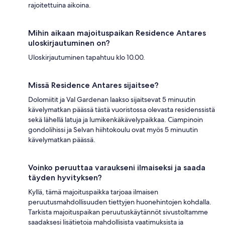
rajoitettuina aikoina.
Mihin aikaan majoituspaikan Residence Antares
uloskirjautuminen on?
Uloskirjautuminen tapahtuu klo 10.00.
Missä Residence Antares sijaitsee?
Dolomiitit ja Val Gardenan laakso sijaitsevat 5 minuutin
kävelymatkan päässä tästä vuoristossa olevasta residenssistä
sekä lähellä latuja ja lumikenkäkävelypaikkaa. Ciampinoin
gondolihissi ja Selvan hiihtokoulu ovat myös 5 minuutin
kävelymatkan päässä.
Voinko peruuttaa varaukseni ilmaiseksi ja saada
täyden hyvityksen?
Kyllä, tämä majoituspaikka tarjoaa ilmaisen
peruutusmahdollisuuden tiettyjen huonehintojen kohdalla.
Tarkista majoituspaikan peruutuskäytännöt sivustoltamme
saadaksesi lisätietoja mahdollisista vaatimuksista ja