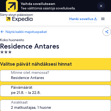
Vaihda sovellukseen
Tee välittömiä säästöjä sovelluksella.
Siirry sivun pääosioon
Hanki sovellus
Näytä kaikki majoituspaikat
Koko huoneisto
Residence Antares
3.0
tähden
majoituspaikka
Valitse päivät nähdäksesi hinnat
Minne olet menossa?
Päivämäärät
Asiakkaat