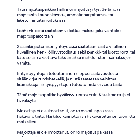
Tätä majoituspaikkaa hallinnoi majoitusyritys. Se tarjoaa
majoitusta kaupankäynti-, ammatinharjoittamis- tai
liiketoimintatarkoituksissa.
Lisähenkilöistä saatetaan veloittaa maksu, joka vaihtelee
majoituspaikoittain
Sisäänkirjautumisen yhteydessä saatetaan vaatia virallinen
kuvallinen henkilöllisyystodistus sekä pankki- tai luottokortti tai
käteisellä maksettava takuumaksu mahdollisten lisämaksujen
varalta.
Erityispyyntöjen toteutuminen riippuu saatavuudesta
sisäänkirjautumishetkellä, ja niistä saatetaan veloittaa
lisämaksuja. Erityispyyntöjen toteutumista ei voida taata.
Tämä majoituspaikka hyväksyy luottokortit. Käteismaksuja ei
hyväksytä.
Majoittaja ei ole ilmoittanut, onko majoituspaikassa
häkävaroitinta. Harkitse kannettavan häkävaroittimen tuomista
matkallesi.
Majoittaja ei ole ilmoittanut, onko majoituspaikassa