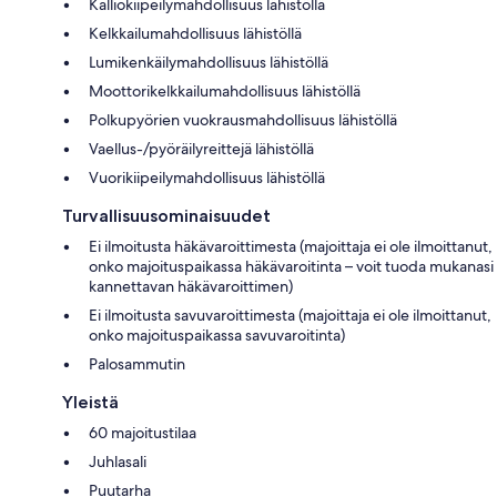
Kalliokiipeilymahdollisuus lähistöllä
Kelkkailumahdollisuus lähistöllä
Lumikenkäilymahdollisuus lähistöllä
Moottorikelkkailumahdollisuus lähistöllä
Polkupyörien vuokrausmahdollisuus lähistöllä
Vaellus-/pyöräilyreittejä lähistöllä
Vuorikiipeilymahdollisuus lähistöllä
Turvallisuusominaisuudet
Ei ilmoitusta häkävaroittimesta (majoittaja ei ole ilmoittanut,
onko majoituspaikassa häkävaroitinta – voit tuoda mukanasi
kannettavan häkävaroittimen)
Ei ilmoitusta savuvaroittimesta (majoittaja ei ole ilmoittanut,
onko majoituspaikassa savuvaroitinta)
Palosammutin
Yleistä
60 majoitustilaa
Juhlasali
Puutarha