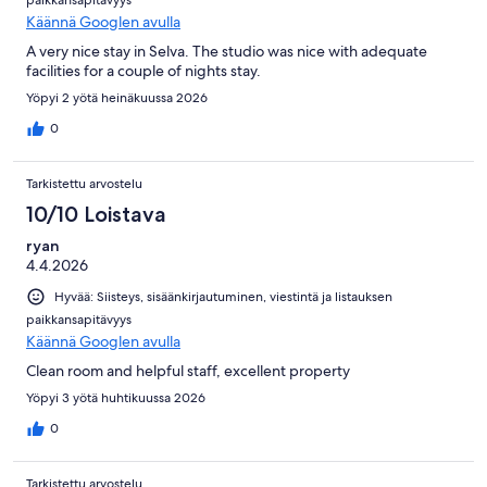
Käännä Googlen avulla
A very nice stay in Selva. The studio was nice with adequate
facilities for a couple of nights stay.
Yöpyi 2 yötä heinäkuussa 2026
0
Tarkistettu arvostelu
10/10 Loistava
ryan
4.4.2026
Hyvää: Siisteys, sisäänkirjautuminen, viestintä ja listauksen
paikkansapitävyys
Käännä Googlen avulla
Clean room and helpful staff, excellent property
Yöpyi 3 yötä huhtikuussa 2026
0
Tarkistettu arvostelu