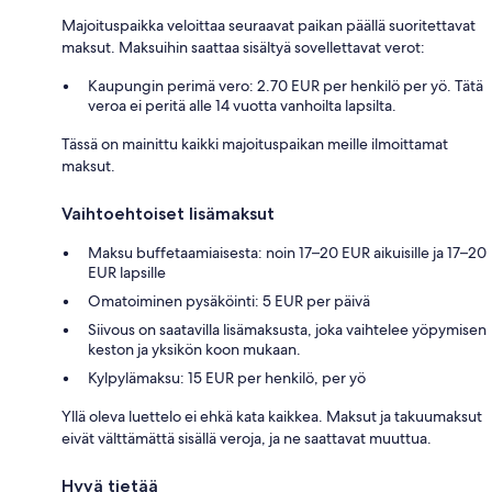
Majoituspaikka veloittaa seuraavat paikan päällä suoritettavat
maksut. Maksuihin saattaa sisältyä sovellettavat verot:
Kaupungin perimä vero: 2.70 EUR per henkilö per yö. Tätä
veroa ei peritä alle 14 vuotta vanhoilta lapsilta.
Tässä on mainittu kaikki majoituspaikan meille ilmoittamat
maksut.
Vaihtoehtoiset lisämaksut
Maksu buffetaamiaisesta: noin 17–20 EUR aikuisille ja 17–20
EUR lapsille
Omatoiminen pysäköinti: 5 EUR per päivä
Siivous on saatavilla lisämaksusta, joka vaihtelee yöpymisen
keston ja yksikön koon mukaan.
Kylpylämaksu: 15 EUR per henkilö, per yö
Yllä oleva luettelo ei ehkä kata kaikkea. Maksut ja takuumaksut
eivät välttämättä sisällä veroja, ja ne saattavat muuttua.
Hyvä tietää