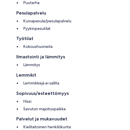
Puutarha
Pesulapalvelu
Kuivapesula/pesulapalvelu
Pyykinpesutilat
Työtilat
Kokoushuoneita
Ilmastointi ja lämmitys
Lämmitys
Lemmikit
Lemmikkejä ei sallita
Sopivuus/esteettömyys
Hissi
Savuton majoituspaikka
Palvelut ja mukavuudet
Kielitaitoinen henkilökunta