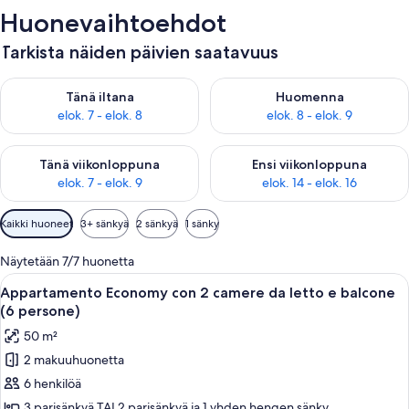
Huonevaihtoehdot
Tarkista näiden päivien saatavuus
Tarkista tämän illan saatavuus elok. 7 - elok. 8
Tarkista huomisen saatavuus el
Tänä iltana
Huomenna
elok. 7 - elok. 8
elok. 8 - elok. 9
Tarkista tämän viikonlopun saatavuus elok. 7 - elok. 9
Tarkista ensi viikonlopun saatav
Tänä viikonloppuna
Ensi viikonloppuna
elok. 7 - elok. 9
elok. 14 - elok. 16
Huoneille
Kaikki huoneet
3+ sänkyä
2 sänkyä
1 sänky
saatavilla
olevia
Näytetään 7/7 huonetta
suodattimia
Avaa
Makuuhuoneessa on puinen sänky, yöpö
16
Appartamento Economy con 2 camere da letto e balcone
kaikki
(6 persone)
huonetyypin
50 m²
Appartamento
2 makuuhuonetta
Economy
6 henkilöä
con
2
3 parisänkyä TAI 2 parisänkyä ja 1 yhden hengen sänky