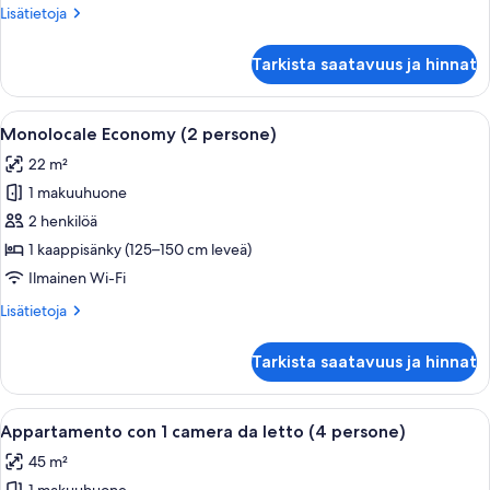
Lisätietoja
Lisätietoja
huoneesta
Appartamento
Tarkista saatavuus ja hinnat
(3
persone)
Avaa
Moderni hotellihuone, jossa on puinen 
5
Monolocale Economy (2 persone)
kaikki
22 m²
huonetyypin
1 makuuhuone
Monolocale
Economy
2 henkilöä
(2
1 kaappisänky (125–150 cm leveä)
persone)
Ilmainen Wi-Fi
kuvat
Lisätietoja
Lisätietoja
huoneesta
Monolocale
Tarkista saatavuus ja hinnat
Economy
(2
persone)
Avaa
Avoin, loft-tyylinen huone, jossa on ruo
20
Appartamento con 1 camera da letto (4 persone)
kaikki
45 m²
huonetyypin