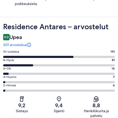
poikkeuksista.
Arvostelut
Residence Antares – arvostelut
Upea
9,0
301 arvostelua
Arvosana
10–Loistava
191
10
Arvosana
8–Hyvä
81
-
8
Loistava.
Arvosana
6–OK
16
-
191
6
Hyvä.
Arvosana
4–Huono
7
kautta
-
81
4
301
OK.
Arvosana
2–Hirveä
6
kautta
-
arvostelua
16
2
301
Huono.
kautta
-
arvostelua
7
301
Hirveä.
kautta
9,2
9,4
8,8
arvostelua
6
301
Siisteys
Sijainti
Henkilökunta ja
kautta
arvostelua
palvelu