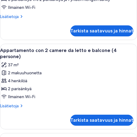
camere
Ilmainen Wi-Fi
da
Lisätietoja
Lisätietoja
letto
huoneesta
e
Appartamento
Tarkista saatavuus ja hinnat
Economy
balcone
con
(6
2
Avaa
Hotellihuone, jossa on puinen seinä, sä
persone)
5
camere
Appartamento con 2 camere da letto e balcone (4
kaikki
da
kuvat
persone)
letto
huonetyypin
37 m²
e
Appartamento
balcone
2 makuuhuonetta
con
(6
4 henkilöä
2
persone)
camere
2 parisänkyä
da
Ilmainen Wi-Fi
letto
Lisätietoja
Lisätietoja
e
huoneesta
balcone
Appartamento
Tarkista saatavuus ja hinnat
con
(4
2
persone)
camere
Avaa
Tallelokero huoneessa, ilmainen Wi-Fi