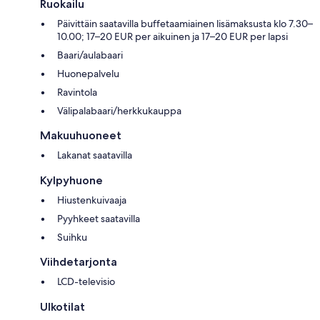
Ruokailu
Päivittäin saatavilla buffetaamiainen lisämaksusta klo 7.30–
10.00; 17–20 EUR per aikuinen ja 17–20 EUR per lapsi
Baari/aulabaari
Huonepalvelu
Ravintola
Välipalabaari/herkkukauppa
Makuuhuoneet
Lakanat saatavilla
Kylpyhuone
Hiustenkuivaaja
Pyyhkeet saatavilla
Suihku
Viihdetarjonta
LCD-televisio
Ulkotilat