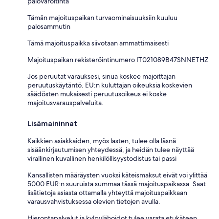
palovaroitinta
Tämän majoituspaikan turvaominaisuuksiin kuuluu
palosammutin
Tämä majoituspaikka siivotaan ammattimaisesti
Majoituspaikan rekisteröintinumero IT021089B47SNNETHZ
Jos peruutat varauksesi, sinua koskee majoittajan
peruutuskäytäntö. EU:n kuluttajan oikeuksia koskevien
säädösten mukaisesti peruutusoikeus ei koske
majoitusvarauspalveluita.
Lisämaininnat
Kaikkien asiakkaiden, myös lasten, tulee olla läsnä
sisäänkirjautumisen yhteydessä, ja heidän tulee näyttää
virallinen kuvallinen henkilöllisyystodistus tai passi
Kansallisten määräysten vuoksi käteismaksut eivät voi ylittää
5000 EUR:n suuruista summaa tässä majoituspaikassa. Saat
lisätietoja asiasta ottamalla yhteyttä majoituspaikkaan
varausvahvistuksessa olevien tietojen avulla.
Hierontapalvelut ja kylpylähoidot tulee varata etukäteen.