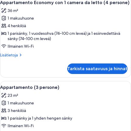
kuvat
17
da
Appartamento Economy con 1 camera da letto (4 persone)
kaikki
letto
36 m²
e
huonetyypin
balcone
1 makuuhuone
Appartamento
(4
Economy
4 henkilöä
persone)
con
1 parisänky, 1 vuodesohva (74–100 cm leveä) ja 1 esiinvedettävä
sänky (74–100 cm leveä)
1
camera
Ilmainen Wi-Fi
da
Lisätietoja
Lisätietoja
letto
huoneesta
Appartamento
(4
Tarkista saatavuus ja hinnat
Economy
persone)
con
kuvat
1
Avaa
Kompakti keittiö, jossa on puinen keit
11
camera
Appartamento (3 persone)
kaikki
da
23 m²
letto
huonetyypin
(4
1 makuuhuone
Appartamento
persone)
(3
3 henkilöä
persone)
1 parisänky ja 1 yhden hengen sänky
kuvat
Ilmainen Wi-Fi