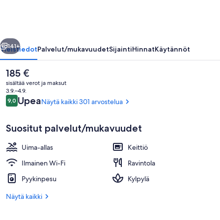
llinen
Seuraava
141+
Yleistiedot
Palvelut/mukavuudet
Sijainti
Hinnat
Käytännöt
Nykyinen
185 €
hinta
sisältää verot ja maksut
on
3.9.–4.9.
185 €
Arvostelut
Upea
9,0
Näytä kaikki 301 arvostelua
9,0 kautta 10.
Suositut palvelut/mukavuudet
Uima-allas
Keittiö
Sisäuima-allas
Ilmainen Wi-Fi
Ravintola
Pyykinpesu
Kylpylä
Näytä kaikki