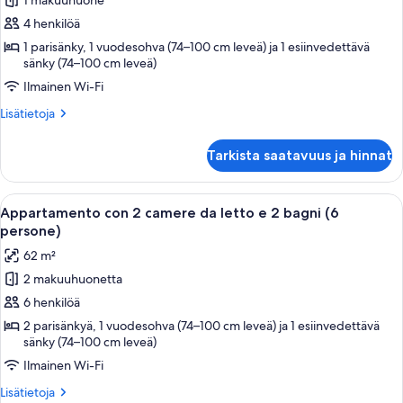
1 makuuhuone
Appartamento
con
4 henkilöä
1
1 parisänky, 1 vuodesohva (74–100 cm leveä) ja 1 esiinvedettävä
sänky (74–100 cm leveä)
camera
da
Ilmainen Wi-Fi
letto
Lisätietoja
Lisätietoja
(4
huoneesta
Appartamento
persone)
Tarkista saatavuus ja hinnat
con
kuvat
1
camera
Avaa
Moderni hotellihuone, jossa on puinen 
11
da
Appartamento con 2 camere da letto e 2 bagni (6
kaikki
letto
persone)
(4
huonetyypin
62 m²
persone)
Appartamento
2 makuuhuonetta
con
6 henkilöä
2
camere
2 parisänkyä, 1 vuodesohva (74–100 cm leveä) ja 1 esiinvedettävä
sänky (74–100 cm leveä)
da
Ilmainen Wi-Fi
letto
e
Lisätietoja
Lisätietoja