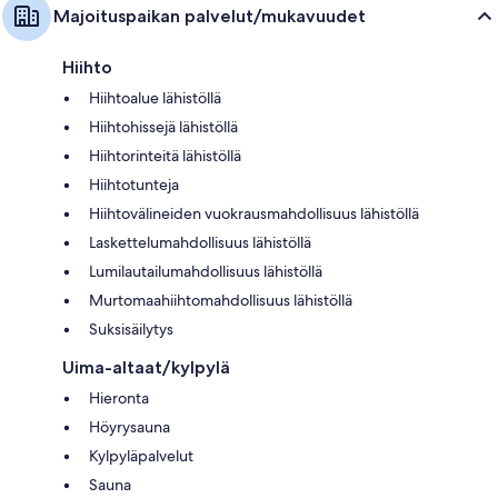
Majoituspaikan palvelut/mukavuudet
Hiihto
Hiihtoalue lähistöllä
Hiihtohissejä lähistöllä
Hiihtorinteitä lähistöllä
Hiihtotunteja
Hiihtovälineiden vuokrausmahdollisuus lähistöllä
Laskettelumahdollisuus lähistöllä
Lumilautailumahdollisuus lähistöllä
Murtomaahiihtomahdollisuus lähistöllä
Suksisäilytys
Uima-altaat/kylpylä
Hieronta
Höyrysauna
Kylpyläpalvelut
Sauna