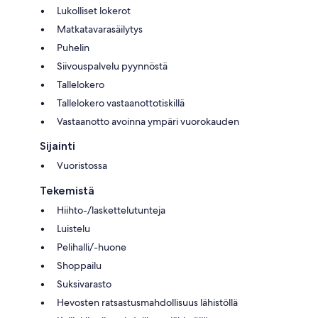
Lukolliset lokerot
Matkatavarasäilytys
Puhelin
Siivouspalvelu pyynnöstä
Tallelokero
Tallelokero vastaanottotiskillä
Vastaanotto avoinna ympäri vuorokauden
Sijainti
Vuoristossa
Tekemistä
Hiihto-/laskettelutunteja
Luistelu
Pelihalli/-huone
Shoppailu
Suksivarasto
Hevosten ratsastusmahdollisuus lähistöllä