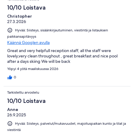
10/10 Loistava
Christopher
27.3.2026
Hyvää: Siisteys, sisäänkirjautuminen, viestintä ja listauksen
paikkansapitävyys
Käännä Googlen avulla
Great and very helpfull reception staff, all the staff were
lovely,very clean throughout , great breakfast and nice pool
after a days skiing We will be back
Yöpyi 4 yötä maaliskuussa 2026
0
Tarkistettu arvostelu
10/10 Loistava
Anne
26.9.2025
Hyvää: Siisteys, palvelut/mukavuudet, majoituspaikan kunto ja tilat ja
viestintä