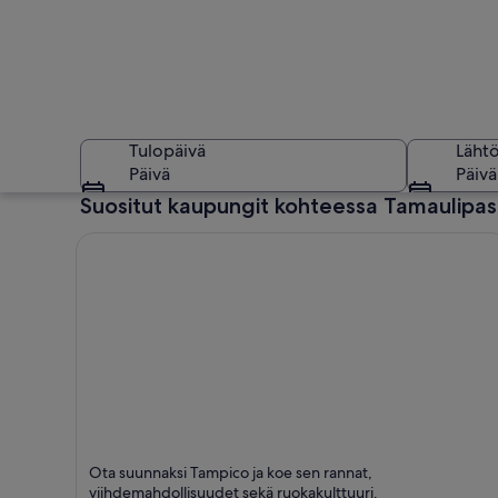
Tulopäivä
Läht
Päivä
Päivä
Suositut kaupungit kohteessa Tamaulipas
Kaupunkikuva, jonk
Tampico
Ota suunnaksi Tampico ja koe sen rannat,
Ruokailu, Rannat ja Viihde
viihdemahdollisuudet sekä ruokakulttuuri.