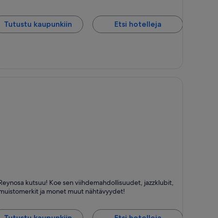
Tutustu kaupunkiin
Etsi hotelleja
eynosa
Reynosa kutsuu! Koe sen viihdemahdollisuudet, jazzklubit,
ihde, Tanssi ja Jazz
muistomerkit ja monet muut nähtävyydet!
Tutustu kaupunkiin
Etsi hotelleja