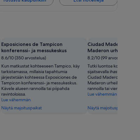
Exposiciones de Tampicon
Ciudad Madero Sports
konferenssi- ja messukeskus
Maderon urheiluyksik
8.6/10 (350 arvostelua)
8.2/10 (99 arvostelua)
Kun matkustat kohteeseen Tampico, käy
Tutki luontoa kohteessa C
tarkistamassa, millaisia tapahtumia
sijaitsevalla ihastuttavalla v
järjestetään kohteessa Exposiciones de
Ciudad Madero Sports Uni
Tampicon konferenssi- ja messukeskus.
Maderon urheiluyksikkö. Ku
Kävele alueen rannoilla tai piipahda
rannoilla tai vieraile sen mu
ravintoloissa.
Lue vähemmän
Lue vähemmän
Näytä majoituspaikat
Näytä majoituspaikat