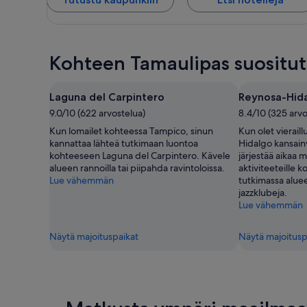
Kohteen Tamaulipas suositu
Laguna del Carpintero
Reynosa-Hidal
9.0/10 (622 arvostelua)
8.4/10 (325 arvo
Kun lomailet kohteessa Tampico, sinun
Kun olet vierail
kannattaa lähteä tutkimaan luontoa
Hidalgo kansainv
kohteeseen Laguna del Carpintero. Kävele
järjestää aikaa m
alueen rannoilla tai piipahda ravintoloissa.
aktiviteeteille 
Lue vähemmän
tutkimassa alue
jazzklubeja.
Lue vähemmän
Näytä majoituspaikat
Näytä majoitusp