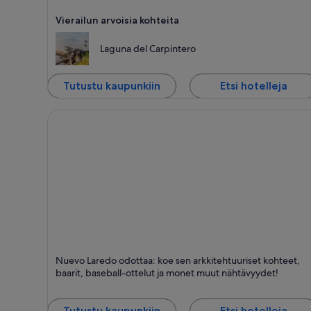
Vierailun arvoisia kohteita
Laguna del Carpintero
Tutustu kaupunkiin
Etsi hotelleja
Nuevo Laredo
Nuevo Laredo odottaa: koe sen arkkitehtuuriset kohteet,
Shoppailu, Retket ja Perheystävällinen
baarit, baseball-ottelut ja monet muut nähtävyydet!
Tutustu kaupunkiin
Etsi hotelleja