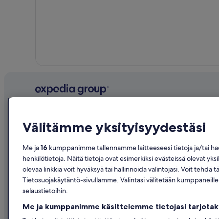
Yritys
Tutustu
Välitämme yksityisyydestäsi
Tietoa yrityksestä
Suomen ma
Työpaikat
Hotellit Su
Me ja
16
kumppanimme tallennamme laitteeseesi tietoja ja/tai haem
henkilötietoja. Näitä tietoja ovat esimerkiksi evästeissä olevat yksi
Listaa majoituspaikkasi
Loma-asunn
olevaa linkkiä voit hyväksyä tai hallinnoida valintojasi. Voit te
Kumppanuudet
Lomapaketi
Tietosuojakäytäntö-sivullamme. Valintasi välitetään kumppaneill
selaustietoihin.
Lehdistöhuone
Kotimaan le
Me ja kumppanimme käsittelemme tietojasi tarjot
Advertising
Autonvuokr