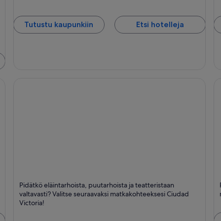
Tutustu kaupunkiin
Etsi hotelleja
Ciudad Victoria
R
Pidätkö eläintarhoista, puutarhoista ja teatteristaan
Festivaalit, Eläintarha ja Puutarhat
Vi
valtavasti? Valitse seuraavaksi matkakohteeksesi Ciudad
Victoria!