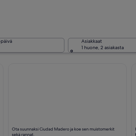
Joki, jonk
öpäivä
Asiakkaat
1 huone, 2 asiakasta
Satamassa
a taustalla kohoaa huomattava vuoristo.
Ciudad Madero
M
Ota suunnaksi Ciudad Madero ja koe sen muistomerkit
Rannat ja Monumentit
Sh
sekä rannat.