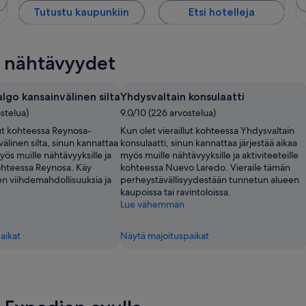
Tutustu kaupunkiin
Etsi hotelleja
t nähtävyydet
go kansainvälinen silta
Yhdysvaltain konsulaatti
stelua)
9.0/10 (226 arvostelua)
lut kohteessa Reynosa-
Kun olet vieraillut kohteessa Yhdysvaltain
älinen silta, sinun kannattaa
konsulaatti, sinun kannattaa järjestää aikaa
yös muille nähtävyyksille ja
myös muille nähtävyyksille ja aktiviteeteille
kohteessa Reynosa. Käy
kohteessa Nuevo Laredo. Vieraile tämän
en viihdemahdollisuuksia ja
perheystävällisyydestään tunnetun alueen
kaupoissa tai ravintoloissa.
Lue vähemmän
aikat
Näytä majoituspaikat