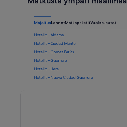
Matkusta ympäri maailmaa 
Majoitus
Lennot
Matkapaketit
Vuokra-autot
Hotellit – Aldama
Hotellit – Ciudad Mante
Hotellit – Gómez Farías
Hotellit – Guerrero
Hotellit – Llera
Hotellit – Nueva Ciudad Guerrero
Hotellit – Padilla
Hotellit – Revolución
Hotellit – Río Bravo
Hotellit – Tula
Hotellit – Xicoténcatl