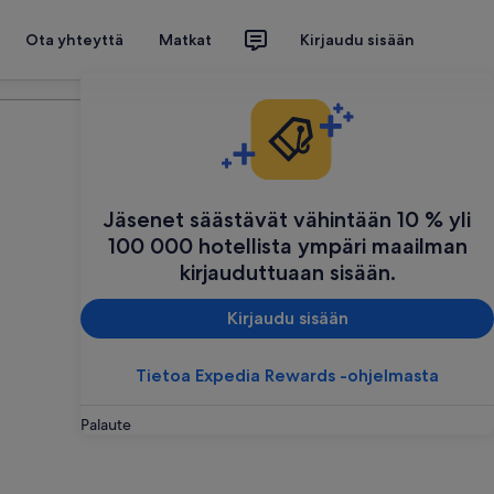
Ota yhteyttä
Matkat
Kirjaudu sisään
Suunnittele matkasi
Jäsenet säästävät vähintään 10 % yli
100 000 hotellista ympäri maailman
kirjauduttuaan sisään.
Kirjaudu sisään
Tietoa Expedia Rewards -ohjelmasta
Palaute