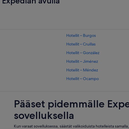
Expedian avulla
Hotellit – Burgos
Hotellit – Cruillas
Hotellit – González
Hotellit – Jiménez
Hotellit – Méndez
Hotellit – Ocampo
Hotellit – Playa Bagdad
Hotellit – Reynosa
Pääset pidemmälle Expe
Hotellit – Soto la Marina
sovelluksella
Hotellit – Valle Hermoso
Kun varaat sovelluksessa, säästät valikoiduista hotelleista samalla