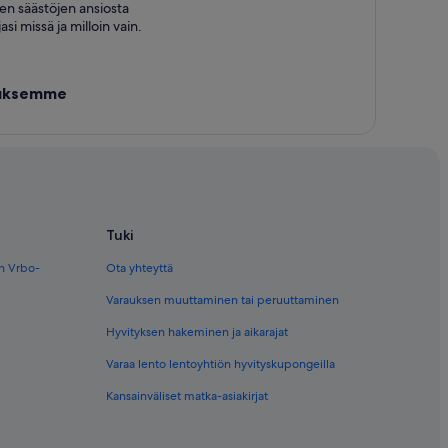
en säästöjen ansiosta
si missä ja milloin vain.
lluksemme
Tuki
en Vrbo-
Ota yhteyttä
Varauksen muuttaminen tai peruuttaminen
Hyvityksen hakeminen ja aikarajat
Varaa lento lentoyhtiön hyvityskupongeilla
Kansainväliset matka-asiakirjat