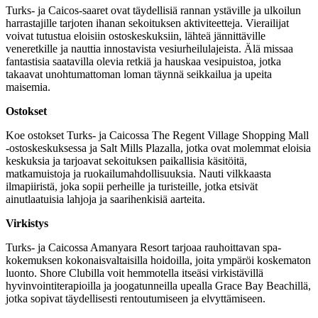
Turks- ja Caicos-saaret ovat täydellisiä rannan ystäville ja ulkoilun
harrastajille tarjoten ihanan sekoituksen aktiviteetteja. Vierailijat
voivat tutustua eloisiin ostoskeskuksiin, lähteä jännittäville
veneretkille ja nauttia innostavista vesiurheilulajeista. Älä missaa
fantastisia saatavilla olevia retkiä ja hauskaa vesipuistoa, jotka
takaavat unohtumattoman loman täynnä seikkailua ja upeita
maisemia.
Ostokset
Koe ostokset Turks- ja Caicossa The Regent Village Shopping Mall
-ostoskeskuksessa ja Salt Mills Plazalla, jotka ovat molemmat eloisia
keskuksia ja tarjoavat sekoituksen paikallisia käsitöitä,
matkamuistoja ja ruokailumahdollisuuksia. Nauti vilkkaasta
ilmapiiristä, joka sopii perheille ja turisteille, jotka etsivät
ainutlaatuisia lahjoja ja saarihenkisiä aarteita.
Virkistys
Turks- ja Caicossa Amanyara Resort tarjoaa rauhoittavan spa-
kokemuksen kokonaisvaltaisilla hoidoilla, joita ympäröi koskematon
luonto. Shore Clubilla voit hemmotella itseäsi virkistävillä
hyvinvointiterapioilla ja joogatunneilla upealla Grace Bay Beachillä,
jotka sopivat täydellisesti rentoutumiseen ja elvyttämiseen.