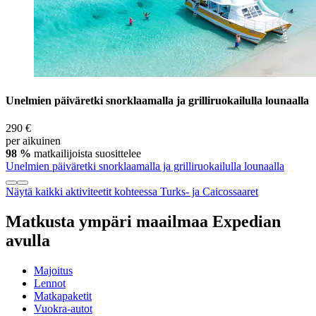
Unelmien päiväretki snorklaamalla ja grilliruokailulla lounaalla
290 €
per aikuinen
98 %
matkailijoista suosittelee
Unelmien päiväretki snorklaamalla ja grilliruokailulla lounaalla
Näytä kaikki aktiviteetit kohteessa Turks- ja Caicossaaret
Matkusta ympäri maailmaa Expedian
avulla
Majoitus
Lennot
Matkapaketit
Vuokra-autot