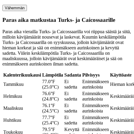
Vähemmän
Paras aika matkustaa Turks- ja Caicossaarille
Paras aika vierailla Turks- ja Caicossaarilla voi riippua säästä ja siitä,
milloin kävijämäärät nousevat ja laskevat. Kuumin keskilämpötila
Turks- ja Caicossaarilla on syyskuussa, jolloin kävijämäärät ovat
hieman korkeat ja sää on enimmäkseen aurinkoinen ja kevyttä
sadetta. Viilein keskilämpötila Turks- ja Caicossaarilla on
maaliskuussa, jolloin kävijämäärät ovat keskimääräiset ja sää on
enimmäkseen aurinkoinen ilman sadetta.
Kalenterikuukausi
Lämpötila
Sadanta
Pilvisyys
Käyttöaste
77.0°F
Ei
Enimmäkseen
Tammikuu
Hieman kor
(25.0°C)
sadetta
aurinkoista
76.6°F
Ei
Enimmäkseen
Helmikuu
Keskimäärä
(24.8°C)
sadetta
aurinkoista
76.1°F
Ei
Enimmäkseen
Maaliskuu
Keskimäärä
(24.5°C)
sadetta
aurinkoista
77.7°F
Ei
Enimmäkseen
Huhtikuu
Keskimäärä
(25.4°C)
sadetta
aurinkoista
79.5°F
Kevyttä
Enimmäkseen
Toukokuu
Keskimäärä