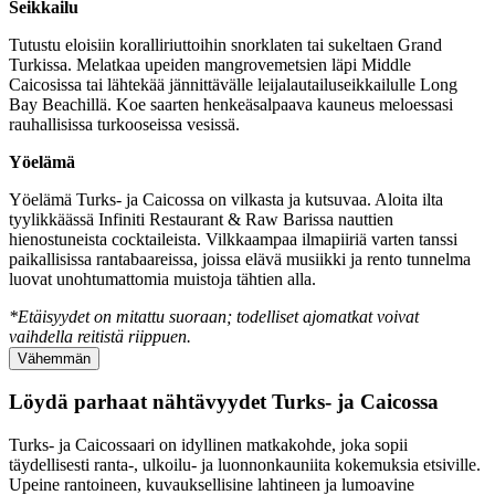
Seikkailu
Tutustu eloisiin koralliriuttoihin snorklaten tai sukeltaen Grand
Turkissa. Melatkaa upeiden mangrovemetsien läpi Middle
Caicosissa tai lähtekää jännittävälle leijalautailuseikkailulle Long
Bay Beachillä. Koe saarten henkeäsalpaava kauneus meloessasi
rauhallisissa turkooseissa vesissä.
Yöelämä
Yöelämä Turks- ja Caicossa on vilkasta ja kutsuvaa. Aloita ilta
tyylikkäässä Infiniti Restaurant & Raw Barissa nauttien
hienostuneista cocktaileista. Vilkkaampaa ilmapiiriä varten tanssi
paikallisissa rantabaareissa, joissa elävä musiikki ja rento tunnelma
luovat unohtumattomia muistoja tähtien alla.
*Etäisyydet on mitattu suoraan; todelliset ajomatkat voivat
vaihdella reitistä riippuen.
Vähemmän
Löydä parhaat nähtävyydet Turks- ja Caicossa
Turks- ja Caicossaari on idyllinen matkakohde, joka sopii
täydellisesti ranta-, ulkoilu- ja luonnonkauniita kokemuksia etsiville.
Upeine rantoineen, kuvauksellisine lahtineen ja lumoavine