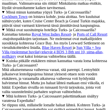
maailman. Valinnanvaraa siis riittää! Minkälaista matkaa etsitkin,
löydät sivustoltamme kaiken tarvitsemasi.
Missä minun kannattaa yöpyä Turks- ja Caicossaarilla?
Cockburn Town
on loistava kohde, josta aloittaa. Sen kuuluisat
nähtävyydet, kuten Cruise Center Beach ja Grand Turkin majakka,
pitävät sinut varmasti kiireisenä tässä jännittävässä kaupungissa.
Mitkä ovat suosituimpia hotelleja Turks- ja Caicossaarilla?
Kannattaa tutustua
Royal West Indies Resort
- ja
Ports of Call Resort
-majoituspaikkojen tarjontaan. Ne molemmat ovat matkailijoiden
suosikkeja kohteessa Grace Bay. Jos myös Leeward Settlement on
vierailukohteidesi listalla,
Blue Haven Resort
ja
Sun Villa + Sea
Villa (molemmat huvilat) tekevät 4 BDS 3 Bth uni 10, uima-allas,
golfkärry
ovat kaksi loistavaa vaihtoehtoa täällä.
Kuinka pitkälle etukäteen minun kannattaa varata loma kohteessa
Turks- ja Caicossaaret?
Mitä aikaisemmassa vaiheessa varaat, sitä parempi. Lentoyhtiöt
julkaisevat lentolippujensa hinnat yleisesti ottaen noin vuoden
etukäteen, ja varaamalla aikaisessa vaiheessa voit hyödyntää
halvimmat hinnat. Mutta jos haluat lähteä matkaan ensi viikolla, ei
hätää: Expedian sivuilla on runsaasti hyviä tarjouksia, joista voit
valita suunnitelmiisi parhaiten sopivan vaihtoehdon.
Mitä kohteen Turks- ja Caicossaaret pakettimatkaan sisältyy
varatessa Expedialta?
Se riippuu siitä, millaiselle lomalle haluat lähteä. Kohteen Turks- ja
Caicossaaret lomapaketteihin voi sisältyä esimerkiksi lennot, hotelli