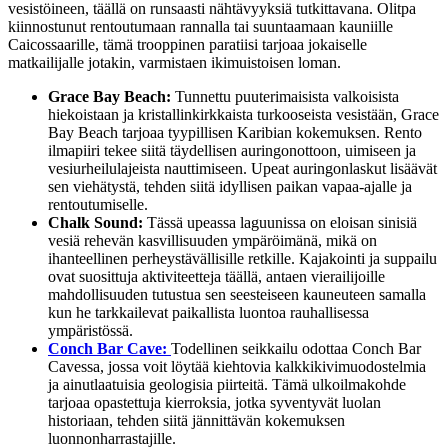
vesistöineen, täällä on runsaasti nähtävyyksiä tutkittavana. Olitpa
kiinnostunut rentoutumaan rannalla tai suuntaamaan kauniille
Caicossaarille, tämä trooppinen paratiisi tarjoaa jokaiselle
matkailijalle jotakin, varmistaen ikimuistoisen loman.
Grace Bay Beach:
Tunnettu puuterimaisista valkoisista
hiekoistaan ja kristallinkirkkaista turkooseista vesistään, Grace
Bay Beach tarjoaa tyypillisen Karibian kokemuksen. Rento
ilmapiiri tekee siitä täydellisen auringonottoon, uimiseen ja
vesiurheilulajeista nauttimiseen. Upeat auringonlaskut lisäävät
sen viehätystä, tehden siitä idyllisen paikan vapaa-ajalle ja
rentoutumiselle.
Chalk Sound:
Tässä upeassa laguunissa on eloisan sinisiä
vesiä rehevän kasvillisuuden ympäröimänä, mikä on
ihanteellinen perheystävällisille retkille. Kajakointi ja suppailu
ovat suosittuja aktiviteetteja täällä, antaen vierailijoille
mahdollisuuden tutustua sen seesteiseen kauneuteen samalla
kun he tarkkailevat paikallista luontoa rauhallisessa
ympäristössä.
Conch Bar Cave:
Todellinen seikkailu odottaa Conch Bar
Cavessa, jossa voit löytää kiehtovia kalkkikivimuodostelmia
ja ainutlaatuisia geologisia piirteitä. Tämä ulkoilmakohde
tarjoaa opastettuja kierroksia, jotka syventyvät luolan
historiaan, tehden siitä jännittävän kokemuksen
luonnonharrastajille.