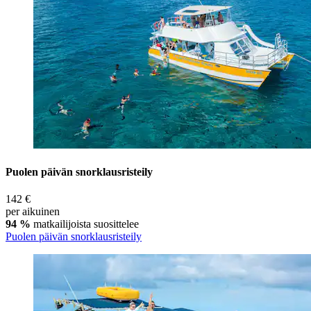
Puolen päivän snorklausristeily
142 €
per aikuinen
94 %
matkailijoista suosittelee
Puolen päivän snorklausristeily