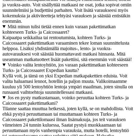
ja vuokra-auto. Voit sisällyttää matkaasi ne osat, jotka sopivat omiin
suunnitelmiisi ja budjettiisi parhaiten. Voit lisätä varaukseesi myös
kokemuksia ja aktiviteetteja tehtyäsi varauksen ja säästää entistäkin
enemmän.
Mitä minun tulisi tietää ennen kuin varaan pakettimatkan
kohteeseen Turks- ja Caicossaaret?
Kaipaatpa seikkailua tai rentoutumista, kohteen Turks- ja
Caicossaaret pakettimatkan varaaminen tekee loman suunnittelusta
helppoa. Lisäksi yhdistämällä majoitus-, lento- ja vuokra-
autovarauksesi voit säästää huomattavasti matkasi hinnasta. Mitä
useamman matkatuotteet lisäät pakettiisi, sitä enemmän voit säästää!
Voinko valita lentoyhtiön, jos varaan pakettimatkan kohteeseen
Turks- ja Caicossaaret Expedian kautta?
Kyllä voit, ja tämä on yksi Expedian matkapakettien eduista. Voit
valita haluamasi lennot, hotellin ja paljon muuta. Valikoimaamme
kuuluu yli 500 lentoyhtiön lentoja ympäri maailman, joten sinulla on
runsaasti vaihtoehtoja suunnitellessasi matkaasi.
Jos en pysty matkustamaan, voinko peruuttaa kohteen Turks- ja
Caicossaaret pakettimatkani?
Tilanne saattaa muuttua hetkessä, joten kyllä, se on mahdollista. Voit
ehkä pystyä peruuttamaan tai muuttamaan kohteen Turks- ja
Caicossaaret pakettilomaasi ilman lisämaksuja, jos teit varauksen
viimeisten 24 tunnin kuluessa, Saatat pystyä muokkaamaan tai
peruuttamaan myös vanhempia varauksia, mutta hotelli, lentoyhtiö
tai autovuokraamo saattaa veloittaa siitä maksun. Haluatko