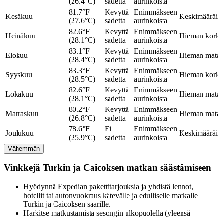
(26.4°C)
sadetta
aurinkoista
81.7°F
Kevyttä
Enimmäkseen
Kesäkuu
Keskimäärä
(27.6°C)
sadetta
aurinkoista
82.6°F
Kevyttä
Enimmäkseen
Heinäkuu
Hieman kor
(28.1°C)
sadetta
aurinkoista
83.1°F
Kevyttä
Enimmäkseen
Elokuu
Hieman mat
(28.4°C)
sadetta
aurinkoista
83.3°F
Kevyttä
Enimmäkseen
Syyskuu
Hieman kor
(28.5°C)
sadetta
aurinkoista
82.6°F
Kevyttä
Enimmäkseen
Lokakuu
Hieman mat
(28.1°C)
sadetta
aurinkoista
80.2°F
Kevyttä
Enimmäkseen
Marraskuu
Hieman mat
(26.8°C)
sadetta
aurinkoista
78.6°F
Ei
Enimmäkseen
Joulukuu
Keskimäärä
(25.9°C)
sadetta
aurinkoista
Vähemmän
Vinkkejä Turkin ja Caicoksen matkan säästämiseen
Hyödynnä Expedian pakettitarjouksia ja yhdistä lennot,
hotellit tai autonvuokraus kätevälle ja edulliselle matkalle
Turkin ja Caicoksen saarille.
Harkitse matkustamista sesongin ulkopuolella (yleensä