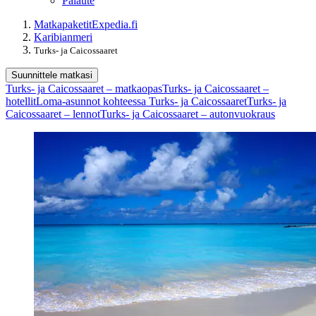
Palaute
Matkapaketit
Expedia.fi
Karibianmeri
Turks- ja Caicossaaret
Suunnittele matkasi
Turks- ja Caicossaaret – matkaopas
Turks- ja Caicossaaret –
hotellit
Loma-asunnot kohteessa Turks- ja Caicossaaret
Turks- ja
Caicossaaret – lennot
Turks- ja Caicossaaret – autonvuokraus