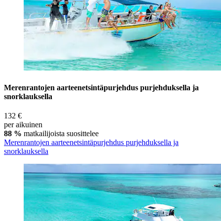
Merenrantojen aarteenetsintäpurjehdus purjehduksella ja
snorklauksella
132 €
per aikuinen
88 %
matkailijoista suosittelee
Merenrantojen aarteenetsintäpurjehdus purjehduksella ja
snorklauksella