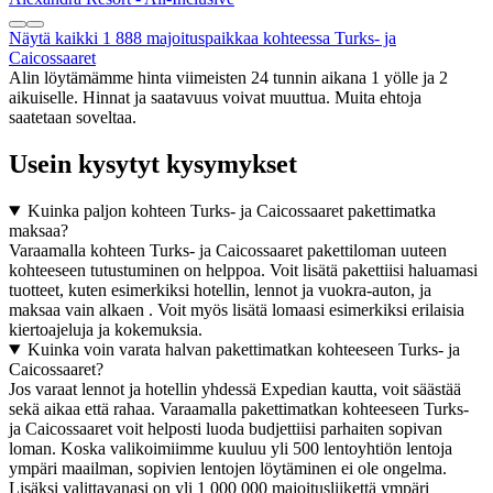
Näytä kaikki 1 888 majoituspaikkaa kohteessa Turks- ja
Caicossaaret
Alin löytämämme hinta viimeisten 24 tunnin aikana 1 yölle ja 2
aikuiselle. Hinnat ja saatavuus voivat muuttua. Muita ehtoja
saatetaan soveltaa.
Usein kysytyt kysymykset
Kuinka paljon kohteen Turks- ja Caicossaaret pakettimatka
maksaa?
Varaamalla kohteen Turks- ja Caicossaaret pakettiloman uuteen
kohteeseen tutustuminen on helppoa. Voit lisätä pakettiisi haluamasi
tuotteet, kuten esimerkiksi hotellin, lennot ja vuokra-auton, ja
maksaa vain alkaen . Voit myös lisätä lomaasi esimerkiksi erilaisia
kiertoajeluja ja kokemuksia.
Kuinka voin varata halvan pakettimatkan kohteeseen Turks- ja
Caicossaaret?
Jos varaat lennot ja hotellin yhdessä Expedian kautta, voit säästää
sekä aikaa että rahaa. Varaamalla pakettimatkan kohteeseen Turks-
ja Caicossaaret voit helposti luoda budjettiisi parhaiten sopivan
loman. Koska valikoimiimme kuuluu yli 500 lentoyhtiön lentoja
ympäri maailman, sopivien lentojen löytäminen ei ole ongelma.
Lisäksi valittavanasi on yli 1 000 000 majoitusliikettä ympäri