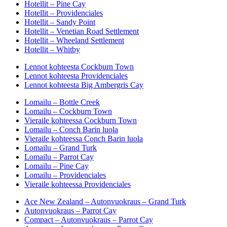
Hotellit – Pine Cay
Hotellit – Providenciales
Hotellit – Sandy Point
Hotellit – Venetian Road Settlement
Hotellit – Wheeland Settlement
Hotellit – Whitby
Lennot kohteesta Cockburn Town
Lennot kohteesta Providenciales
Lennot kohteesta Big Ambergris Cay
Lomailu – Bottle Creek
Lomailu – Cockburn Town
Vieraile kohteessa Cockburn Town
Lomailu – Conch Barin luola
Vieraile kohteessa Conch Barin luola
Lomailu – Grand Turk
Lomailu – Parrot Cay
Lomailu – Pine Cay
Lomailu – Providenciales
Vieraile kohteessa Providenciales
Ace New Zealand – Autonvuokraus – Grand Turk
Autonvuokraus – Parrot Cay
Compact – Autonvuokraus – Parrot Cay