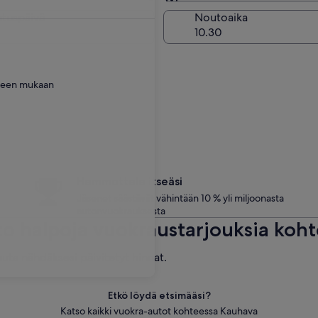
Sama kuin noutopaikka
utuspäivä
Noutoaika
tteen mukaan
Hemmottele itseäsi
Jäsenet säästävät vähintään 10 % yli miljoonasta
autonvuokrauksesta
to halpoja vuokraustarjouksia koh
uta nähdäksesi päivitetyt hinnat.
Etkö löydä etsimääsi?
Katso kaikki vuokra-autot kohteessa Kauhava