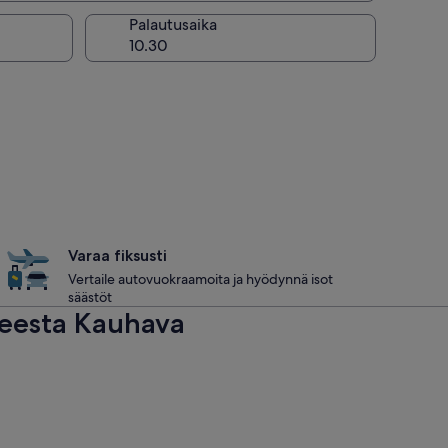
Palautusaika
Varaa fiksusti
Vertaile autovuokraamoita ja hyödynnä isot
säästöt
teesta Kauhava