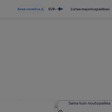
•
Avaa sovellus
EUR
Listaa majoituspaikkasi
to vuokraamot kohteessa K
Sama kuin noutopaikka