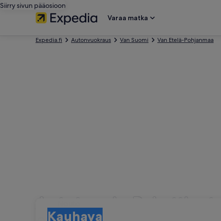
Siirry sivun pääosioon
Varaa matka
Expedia.fi
Autonvuokraus
Van Suomi
Van Etelä-Pohjanmaa
Autotyypin Pakettiau
Nouto
Nouto
Kauhava