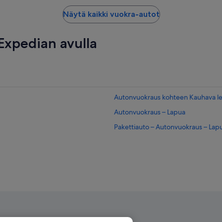
Näytä kaikki vuokra-autot
xpedian avulla
Autonvuokraus kohteen Kauhava l
Autonvuokraus – Lapua
Pakettiauto – Autonvuokraus – Lap