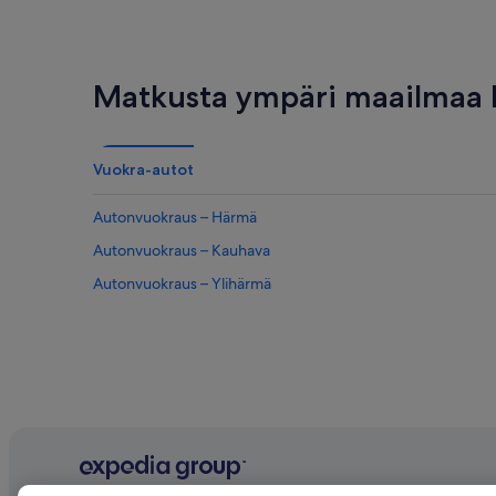
Matkusta ympäri maailmaa E
Vuokra-autot
Autonvuokraus – Härmä
Autonvuokraus – Kauhava
Autonvuokraus – Ylihärmä