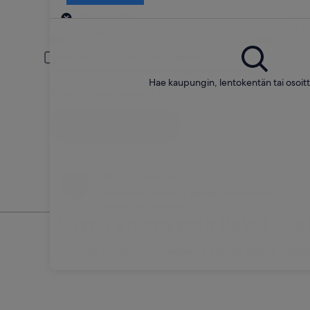
Nouto
Noutopäivä
Pala
22.8.
23.8.
Alle 30- tai yli 70-vuotias kuljettaja
Nuorilta tai seniorikuljettajilta voidaan vaatia lisämaksu.
Hae kaupungin, lentokentän tai osoi
Minulla on alennuskoodi
Hae
Muuta mieltäsi
Maksuton peruutus useissa/valikoiduissa
autonvuokrauksissa
Löydä autotyypin Pakettiau
* Hinnat löydetty viimeisten 6 päivää aikana. Napsa