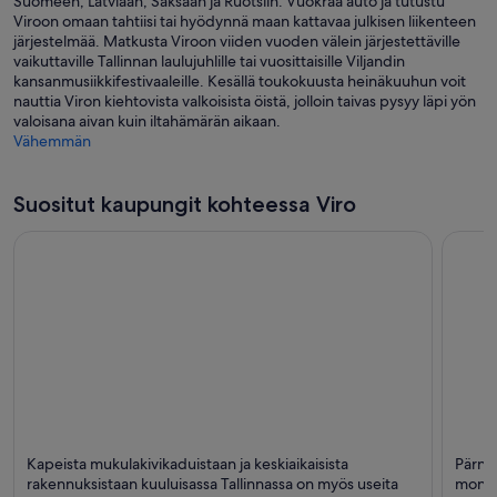
Suomeen, Latviaan, Saksaan ja Ruotsiin. Vuokraa auto ja tutustu
Viroon omaan tahtiisi tai hyödynnä maan kattavaa julkisen liikenteen
järjestelmää. Matkusta Viroon viiden vuoden välein järjestettäville
vaikuttaville Tallinnan laulujuhlille tai vuosittaisille Viljandin
kansanmusiikkifestivaaleille. Kesällä toukokuusta heinäkuuhun voit
nauttia Viron kiehtovista valkoisista öistä, jolloin taivas pysyy läpi yön
valoisana aivan kuin iltahämärän aikaan.
Vähemmän
Suositut kaupungit kohteessa Viro
Tallinna
Pärnu
Kapeista mukulakivikaduistaan ja keskiaikaisista
Pärnu 
Historiallinen, Shoppailu ja Business
Rannat,
rakennuksistaan kuuluisassa Tallinnassa on myös useita
monet