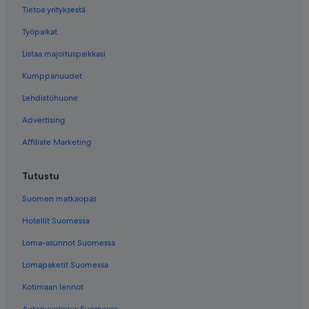
Tietoa yrityksestä
4 tähden hotellit – Võsu
Työpaikat
5 tähden hotellit – Haapsalu
Listaa majoituspaikkasi
5 tähden hotellit – Imavere
Kumppanuudet
5 tähden hotellit – Karala
Lehdistöhuone
5 tähden hotellit – Keila
5 tähden hotellit – Kuressaare
Advertising
5 tähden hotellit – Meremäe
Affiliate Marketing
5 tähden hotellit – Muuga
Tutustu
5 tähden hotellit – Pamma
Suomen matkaopas
Hotellit Suomessa
Loma-asunnot Suomessa
Lomapaketit Suomessa
Kotimaan lennot
Autonvuokraus Suomessa