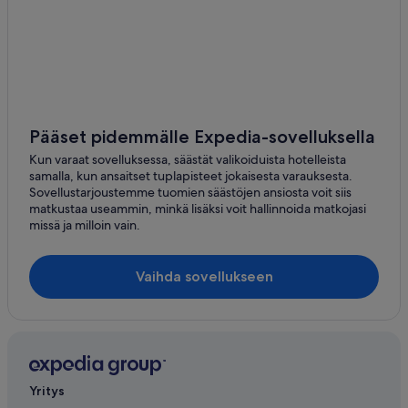
3 tähden hotellit – Saue
3 tähden hotellit – Tabivere
3 tähden hotellit – Tõstamaa
3 tähden hotellit – Valgeranna
4 tähden hotellit – Alatskivi
Pääset pidemmälle Expedia-sovelluksella
4 tähden hotellit – Halinga
Kun varaat sovelluksessa, säästät valikoiduista hotelleista
samalla, kun ansaitset tuplapisteet jokaisesta varauksesta.
4 tähden hotellit – Laheda
Sovellustarjoustemme tuomien säästöjen ansiosta voit siis
matkustaa useammin, minkä lisäksi voit hallinnoida matkojasi
4 tähden hotellit – Muuga
missä ja milloin vain.
4 tähden hotellit – Narva
4 tähden hotellit – Padise
Vaihda sovellukseen
4 tähden hotellit – Pärnu
4 tähden hotellit – Põlva
4 tähden hotellit – Puka
4 tähden hotellit – Riksu
Yritys
4 tähden hotellit – Türi