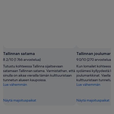
Tallinnan satama
Tallinnan joulumark
8.2/10 (1 766 arvostelua)
9.0/10 (270 arvostelua)
Tutustu kohteessa Tallinna sijaitsevaan
Kun lomailet kohteessa T
satamaan Tallinnan satama. Varmistathan, että
sydämesi kyllyydestä ko
sinulla on aikaa vierailla tämän kulttuuristaan
joulumarkkinat. Vaella t
tunnetun alueen kaupoissa.
kulttuuristaan tunnetun
Lue vähemmän
Lue vähemmän
Näytä majoituspaikat
Näytä majoituspaikat