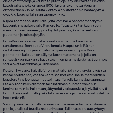
olevia vahtitorneja ja värikkäitä puutaloja. Käy Aleksanteri Nevskin
katedraalissa, joka on upea 1800-luvulla rakennettu Venäjän
ortodoksinen kirkko. Muita kiehtovia arkkitehtonisia nähtävyyksiä
ovat Riigikogu ja Tallinnan tuomiokirkko.
Kiipeä Toompean kukkulalle, jolta voit ihailla panoraamanäkymiä
kaupunkiin ja aaltoilevalle Itämerelle. Tutustu Piritan kauniiseen
merenranta-alueeseen, jolta löydät puistoja, kasvitieteellisen
puutarhan ja kalastajakylän.
Länsi-Virossa ja sen edustan saarilla voit nauttia hauskasta
rantalomasta. Rentoudu Viron-lomalla Haapsalun ja Pärnun
rantalomakaupungeissa. Tutustu upeisiin saariin, joilla Viron
perinteinen kulttuuri on säilynyt koskemattomana ja joilla on
runsaasti kauniita kansallispuistoja, niemiä ja maalaiskyliä. Suurimpia
saaria ovat Saarenmaa ja Hiidenmaa.
Kesä on hyvä aika halvalle Viron-matkalle, jolla voit käydä lukuisissa
kansallispuistoissa, vaeltaa vehreissä metsissä, ihailla meteoriittien
kraattereita ja bongata muuttolintuja. Talvella kannattaa suunnata
Etelä-Viroon kelkkailemaan tai hiihtämään puhtaan valkoisiin
lumimaisemiin ja ihailemaan jäätyneitä vesiputouksia ja ylväitä hirviä.
Lämmittele nauttimalla paikallista omenoista ja marjoista valmistettua
hedelmäviiniä.
Viroon pääset lentämällä Tallinnan lentoasemalle tai matkustamalla
perille junalla tai bussilla naapurimaista. Tallinnasta on lauttayhteys