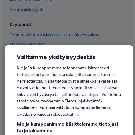
Kaikki majoitustyypit
Käytännöt
Yleiset ehdot ja rajoitukset (pois lukien Vrbo-varaukset)
Vrbon sopimusehdot
Saavutettavuus
Välitämme yksityisyydestäsi
Tietosuoja
Me ja
16
kumppanimme tallennamme laitteeseesi
Evästeet
tietoja ja/tai haemme niitä siitä, jotta voimme käsitellä
henkilötietoja. Näitä tietoja ovat esimerkiksi evästeissä
Käyttöehdot
olevat yksilölliset tunnisteet. Napsauttamalla alla olevaa
Oikeudelliset tiedot / ota meihin yhteyttä
linkkiä voit hyväksyä tai hallinnoida valintojasi. Voit tehdä
tämän myös myöhemmin Tietosuojakäytäntö-
Sisältövaatimukset ja ilmoituksen tekeminen sisällöstä
sivullamme. Valintasi välitetään kumppaneillemme,
eivätkä ne vaikuta selaustietoihin.
Tuki
Me ja kumppanimme käsittelemme tietojasi
Ota yhteyttä
tarjotaksemme: