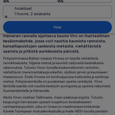
Asiakkaat
1 huone, 2 asiakasta
Kaupunkikuva, jossa näkyvästi kohoaa 
Hae
Itämeren rannalla sijaitseva kaunis Viro on ihanteellinen
kesälomakohde, jossa voit nauttia kauniista rannoista,
kansallispuistojen sankoista metsistä, viehättävistä
saarista ja pitkistä aurinkoisista päivistä.
Pohjoisimmassa Baltian maassa Virossa on tarjolla viehättäviä
rannikkoalueita, hiljaisia metsiä ja kauniisti säilyneitä keskiaikaisia
rakennuksia. Tutustu Viron-lomalla koskemattomiin rantoihin,
viehättäviin merenrantakaupunkeihin, idyllisiin järviin ja kauniiseen
maaseutuun. Etelä-Virossa on lumihuippuisia kukkuloita ja sankkoja
metsiä. Pohjoisrannikolla on puolestaan upeita rantakyliä. Viron
läntisillä saarilla voit nauttia keskiyön auringosta ja upeista näkymistä
Suomenlahdelle ja Itämerelle.
Aloita Viron-matkasi Tallinnasta, maan pääkaupungista. Tutustu
kaupungin kerrassaan upeasti suojeltuun keskiaikaiseen
vanhaankaupunkiin, joka on Unescon maailmanperintökohde.
Kävele Toompean mukulakivikaduilla ja ihaile 1400-luvulta peräisin