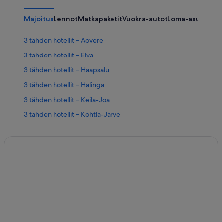
Majoitus
Lennot
Matkapaketit
Vuokra-autot
Loma-asunnot
3 tähden hotellit – Aovere
3 tähden hotellit – Elva
3 tähden hotellit – Haapsalu
3 tähden hotellit – Halinga
3 tähden hotellit – Keila-Joa
3 tähden hotellit – Kohtla-Järve
3 tähden hotellit – Kuressaare
3 tähden hotellit – Laheda
3 tähden hotellit – Loksa
3 tähden hotellit – Narva
3 tähden hotellit – Pärnu
3 tähden hotellit – Ruhnu
3 tähden hotellit – Rummu