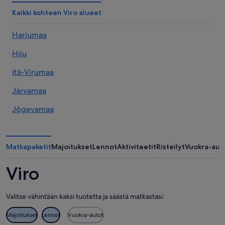
Kaikki kohteen Viro alueet
Harjumaa
Hiiu
Itä-Virumaa
Järvamaa
Jõgevamaa
Läänemaa
Länsi-Virumaa
Matkapaketit
Majoitukset
Lennot
Aktiviteetit
Risteilyt
Vuokra-aut
Pärnumaa
Viro
Põlvamaa
Valitse vähintään kaksi tuotetta ja säästä matkastasi:
Raplamaa
Majoitukset
Lennot
Vuokra-autot
Saarenmaa