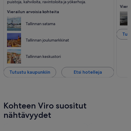
puistoja, kahviloita, ravintoloita ja yökerhoja.
Viera
Vierailun arvoisia kohteita
Tallinnan satama
Tut
Tallinnan joulumarkkinat
Tallinnan keskustori
Tutustu kaupunkiin
Etsi hotelleja
Kohteen Viro suositut
nähtävyydet