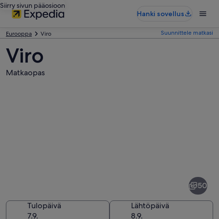
Siirry sivun pääosioon
Hanki sovellus
Suunnittele matkasi
Eurooppa
Viro
Viro
Matkaopas
Kuvia
kohteesta
Viro
50
Tulopäivä
Lähtöpäivä
7.9.
8.9.