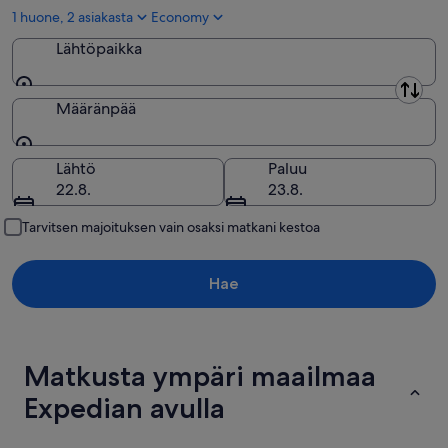
1 huone, 2 asiakasta
Economy
Tartumaa
Lähtöpaikka
Valgamaa
Lähtöpaikka
Viljandimaan maakunta
Määränpää
Võrumaa
Määränpää
Lähtö
Paluu
22.8.
23.8.
Tarvitsen majoituksen vain osaksi matkani kestoa
Hae
Matkusta ympäri maailmaa
Expedian avulla