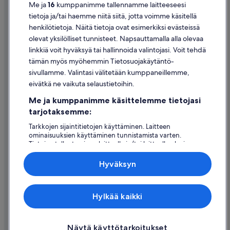
Me ja
16
kumppanimme tallennamme laitteeseesi
Evästeet
tietoja ja/tai haemme niitä siitä, jotta voimme käsitellä
henkilötietoja. Näitä tietoja ovat esimerkiksi evästeissä
Käyttöehdot
olevat yksilölliset tunnisteet. Napsauttamalla alla olevaa
Oikeudelliset tiedot / ota meihin yhteyttä
linkkiä voit hyväksyä tai hallinnoida valintojasi. Voit tehdä
tämän myös myöhemmin Tietosuojakäytäntö-
Sisältövaatimukset ja ilmoituksen tekeminen sisällöstä
sivullamme. Valintasi välitetään kumppaneillemme,
eivätkä ne vaikuta selaustietoihin.
Tuki
Me ja kumppanimme käsittelemme tietojasi
Ota yhteyttä
tarjotaksemme:
Varauksen muuttaminen tai peruuttaminen
Tarkkojen sijaintitietojen käyttäminen. Laitteen
ominaisuuksien käyttäminen tunnistamista varten.
Hyvityksen hakeminen ja aikarajat
Tietojen tallentaminen laitteelle ja/tai laitteella olevien
tietojen käyttö. Kohdennettu mainonta ja personoitu
Varaa lento lentoyhtiön hyvityskupongeilla
sisältö, mainonnan ja sisällön mittaus, yleisötutkimus ja
Hyväksyn
palvelujen kehittäminen.
Kansainväliset matka-asiakirjat
Kumppanien (toimittajien) luettelo
Expedia Inc. ei ole vastuussa ulkoisten sivustojen sisällöstä.
Hylkää kaikki
© 2026 Expedia, Inc., Expedia Groupin yritys. Kaikki oikeudet
pidätetään. Expedia ja Expedia-logo ovat Expedia, Inc.:n tavaramerkkejä
tai rekisteröityjä tavaramerkkejä.
Näytä käyttötarkoitukset