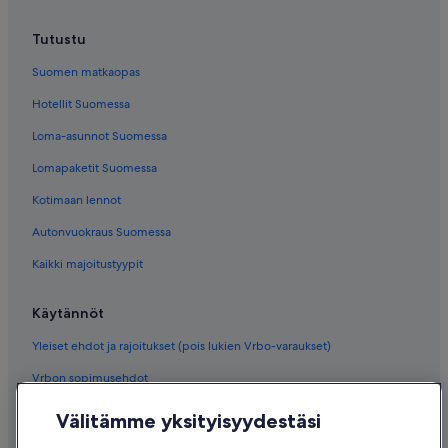
Tutustu
Suomen matkaopas
Hotellit Suomessa
Loma-asunnot Suomessa
Lomapaketit Suomessa
Kotimaan lennot
Autonvuokraus Suomessa
Kaikki majoitustyypit
Käytännöt
Yleiset ehdot ja rajoitukset (pois lukien Vrbo-varaukset)
Vrbon sopimusehdot
Saavutettavuus
Välitämme yksityisyydestäsi
Tietosuoja