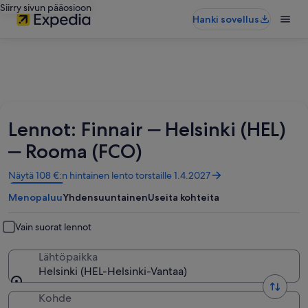
Siirry sivun pääosioon
Hanki sovellus
Lennot: Finnair ‒ Helsinki (HEL)
‒ Rooma (FCO)
Avautuu
Näytä 108 €:n hintainen lento torstaille 1.4.2027
uuteen
Menopaluu
Yhdensuuntainen
Useita kohteita
ikkunaan
Vain suorat lennot
Lähtöpaikka
Helsinki (HEL-Helsinki-Vantaa)
Kohde