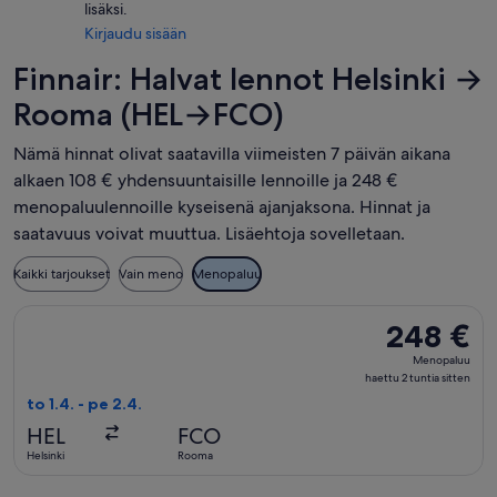
lisäksi.
Kirjaudu sisään
Finnair: Halvat lennot Helsinki →
Rooma (HEL→FCO)
Nämä hinnat olivat saatavilla viimeisten 7 päivän aikana
alkaen 108 € yhdensuuntaisille lennoille ja 248 €
menopaluulennoille kyseisenä ajanjaksona. Hinnat ja
saatavuus voivat muuttua. Lisäehtoja sovelletaan.
Kaikki tarjoukset
Vain meno
Menopaluu
Valitse lentoyhtiön Finnair lento, lähtö to 1.4. kohteesta Hel
248 €
248 €
Menopaluu,
Menopaluu
haettu
haettu 2 tuntia sitten
2
to 1.4. - pe 2.4.
tuntia
HEL
FCO
sitten
Helsinki
Rooma