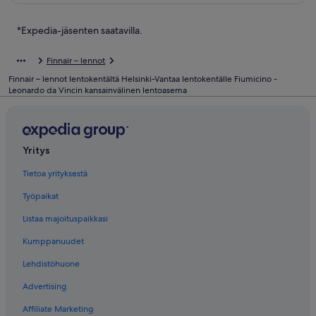
*Expedia-jäsenten saatavilla.
Finnair – lennot
Finnair – lennot lentokentältä Helsinki-Vantaa lentokentälle Fiumicino -
Leonardo da Vincin kansainvälinen lentoasema
Yritys
Tietoa yrityksestä
Työpaikat
Listaa majoituspaikkasi
Kumppanuudet
Lehdistöhuone
Advertising
Affiliate Marketing