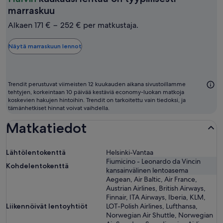
Halvin
marraskuu
kuukausi
Alkaen 171 € − 252 € per matkustaja.
lentää
on
Näytä marraskuun lennot
tyypillisesti
marraskuu
Trendit perustuvat viimeisten 12 kuukauden aikana sivustoillamme
tehtyjen, korkeintaan 10 päivää kestäviä economy-luokan matkoja
koskevien hakujen hintoihin. Trendit on tarkoitettu vain tiedoksi, ja
tämänhetkiset hinnat voivat vaihdella.
Matkatiedot
Lähtölentokenttä
Helsinki-Vantaa
Fiumicino - Leonardo da Vincin
Kohdelentokenttä
kansainvälinen lentoasema
Aegean, Air Baltic, Air France,
Austrian Airlines, British Airways,
Finnair, ITA Airways, Iberia, KLM,
Liikennöivät lentoyhtiöt
LOT-Polish Airlines, Lufthansa,
Norwegian Air Shuttle, Norwegian