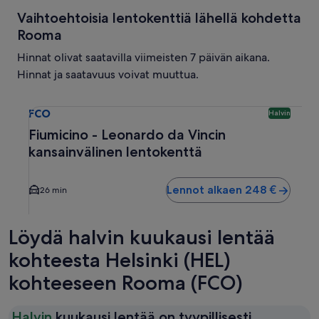
Vaihtoehtoisia lentokenttiä lähellä kohdetta
Rooma
Hinnat olivat saatavilla viimeisten 7 päivän aikana.
Hinnat ja saatavuus voivat muuttua.
Valitse lento kohteeseen Fiumicino - Leonardo da Vincin ka
FCO
Halvin
Fiumicino - Leonardo da Vincin
kansainvälinen lentokenttä
Lennot alkaen 248 €
26 min
Löydä halvin kuukausi lentää
kohteesta Helsinki (HEL)
kohteeseen Rooma (FCO)
Halvin
kuukausi lentää on tyypillisesti