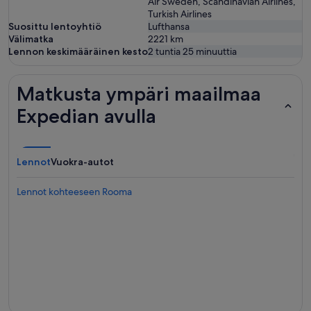
Air Sweden, Scandinavian Airlines,
Turkish Airlines
Suosittu lentoyhtiö
Lufthansa
Välimatka
2221
km
Lennon keskimääräinen kesto
2 tuntia 25 minuuttia
Matkusta ympäri maailmaa
Expedian avulla
Lennot
Vuokra-autot
Lennot kohteeseen Rooma