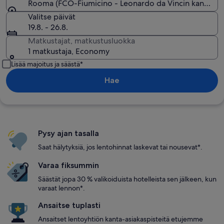
Rooma (FCO-Fiumicino - Leonardo da Vincin kansainv
Valitse päivät
19.8. - 26.8.
Matkustajat, matkustusluokka
1 matkustaja, Economy
Lisää majoitus ja säästä*
Hae
Pysy ajan tasalla
Saat hälytyksiä, jos lentohinnat laskevat tai nousevat*.
Varaa fiksummin
Säästät jopa 30 % valikoiduista hotelleista sen jälkeen, kun
varaat lennon*.
Ansaitse tuplasti
Ansaitset lentoyhtiön kanta-asiakaspisteitä etujemme