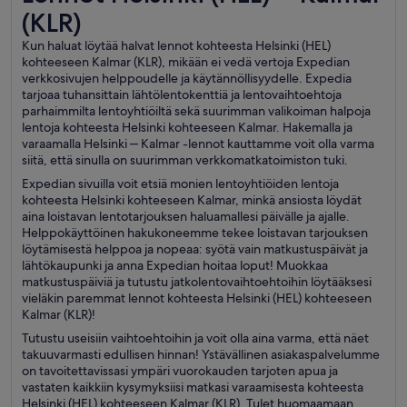
(KLR)
Kun haluat löytää halvat lennot kohteesta Helsinki (HEL)
kohteeseen Kalmar (KLR), mikään ei vedä vertoja Expedian
verkkosivujen helppoudelle ja käytännöllisyydelle. Expedia
tarjoaa tuhansittain lähtölentokenttiä ja lentovaihtoehtoja
parhaimmilta lentoyhtiöiltä sekä suurimman valikoiman halpoja
lentoja kohteesta Helsinki kohteeseen Kalmar. Hakemalla ja
varaamalla Helsinki ‒ Kalmar -lennot kauttamme voit olla varma
siitä, että sinulla on suurimman verkkomatkatoimiston tuki.
Expedian sivuilla voit etsiä monien lentoyhtiöiden lentoja
kohteesta Helsinki kohteeseen Kalmar, minkä ansiosta löydät
aina loistavan lentotarjouksen haluamallesi päivälle ja ajalle.
Helppokäyttöinen hakukoneemme tekee loistavan tarjouksen
löytämisestä helppoa ja nopeaa: syötä vain matkustuspäivät ja
lähtökaupunki ja anna Expedian hoitaa loput! Muokkaa
matkustuspäiviä ja tutustu jatkolentovaihtoehtoihin löytääksesi
vieläkin paremmat lennot kohteesta Helsinki (HEL) kohteeseen
Kalmar (KLR)!
Tutustu useisiin vaihtoehtoihin ja voit olla aina varma, että näet
takuuvarmasti edullisen hinnan! Ystävällinen asiakaspalvelumme
on tavoitettavissasi ympäri vuorokauden tarjoten apua ja
vastaten kaikkiin kysymyksiisi matkasi varaamisesta kohteesta
Helsinki (HEL) kohteeseen Kalmar (KLR). Tulet huomaamaan