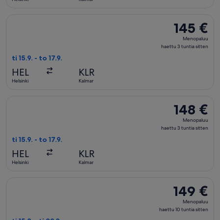
Valitse lentoyhtiön Scandinavian Airlines lento, lähtö ti 15.9.
145 €
145 €
Menopaluu,
Menopaluu
haettu
haettu 3 tuntia sitten
3
ti 15.9. - to 17.9.
tuntia
HEL
KLR
sitten
Helsinki
Kalmar
Valitse lentoyhtiön Scandinavian Airlines lento, lähtö ti 15.9.
148 €
148 €
Menopaluu,
Menopaluu
haettu
haettu 3 tuntia sitten
3
ti 15.9. - to 17.9.
tuntia
HEL
KLR
sitten
Helsinki
Kalmar
Valitse lentoyhtiön Scandinavian Airlines lento, lähtö ti 15.9.
149 €
149 €
Menopaluu,
Menopaluu
haettu
haettu 10 tuntia sitten
10