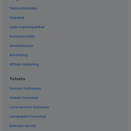
Tietoa yrityksestä
Työpaikat
Listaa majoituspaikkasi
Kumppanuudet
Lehdistöhuone
Advertising
Affiliate Marketing
Tutustu
Suomen matkaopas
Hotellit Suomessa
Loma-asunnot Suomessa
Lomapaketit Suomessa
Kotimaan lennot