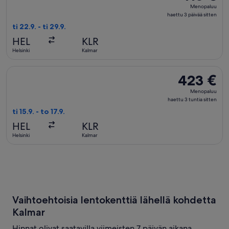
Menopaluu,
Menopaluu
haettu
haettu 3 päivää sitten
3
ti 22.9. - ti 29.9.
päivää
HEL
KLR
sitten
Helsinki
Kalmar
Valitse lentoyhtiön Air Baltic lento, lähtö ti 15.9. kohteesta H
423 €
423 €
Menopaluu,
Menopaluu
haettu
haettu 3 tuntia sitten
3
ti 15.9. - to 17.9.
tuntia
HEL
KLR
sitten
Helsinki
Kalmar
Vaihtoehtoisia lentokenttiä lähellä kohdetta
Kalmar
Hinnat olivat saatavilla viimeisten 7 päivän aikana.