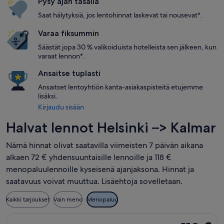
Pysy ajan tasalla
Saat hälytyksiä, jos lentohinnat laskevat tai nousevat*.
Varaa fiksummin
Säästät jopa 30 % valikoiduista hotelleista sen jälkeen, kun
varaat lennon*.
Ansaitse tuplasti
Ansaitset lentoyhtiön kanta-asiakaspisteitä etujemme
lisäksi.
Kirjaudu sisään
Halvat lennot Helsinki –> Kalmar
Nämä hinnat olivat saatavilla viimeisten 7 päivän aikana
alkaen 72 € yhdensuuntaisille lennoille ja 118 €
menopaluulennoille kyseisenä ajanjaksona. Hinnat ja
saatavuus voivat muuttua. Lisäehtoja sovelletaan.
Kaikki tarjoukset
Vain meno
Menopaluu
Valitse lentoyhtiön Scandinavian Airlines lento, lähtö ti 15.9.