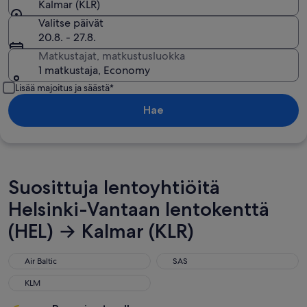
Kalmar (KLR)
Valitse päivät
20.8. - 27.8.
Matkustajat, matkustusluokka
1 matkustaja, Economy
Lisää majoitus ja säästä*
Hae
Suosittuja lentoyhtiöitä
Helsinki-Vantaan lentokenttä
(HEL) → Kalmar (KLR)
Air Baltic
SAS
Air Baltic
SAS
KLM
KLM