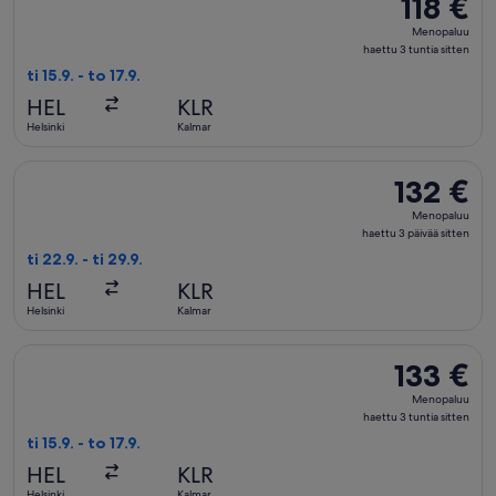
118 €
118 €
Menopaluu,
Menopaluu
haettu
haettu 3 tuntia sitten
3
ti 15.9. - to 17.9.
tuntia
HEL
KLR
sitten
Helsinki
Kalmar
Valitse lentoyhtiön Scandinavian Airlines lento, lähtö ti 22.9.
132 €
132 €
Menopaluu,
Menopaluu
haettu
haettu 3 päivää sitten
3
ti 22.9. - ti 29.9.
päivää
HEL
KLR
sitten
Helsinki
Kalmar
Valitse lentoyhtiön Scandinavian Airlines lento, lähtö ti 15.9.
133 €
133 €
Menopaluu,
Menopaluu
haettu
haettu 3 tuntia sitten
3
ti 15.9. - to 17.9.
tuntia
HEL
KLR
sitten
Helsinki
Kalmar