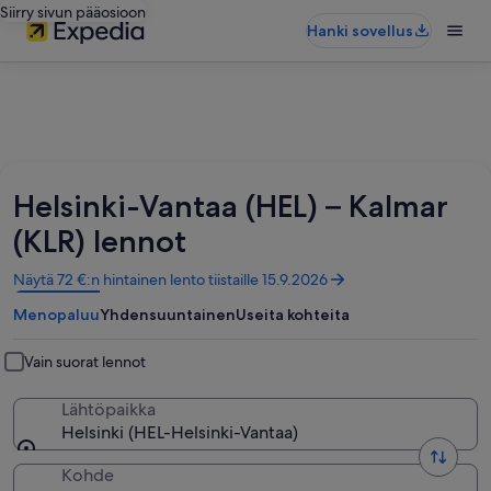
Siirry sivun pääosioon
Hanki sovellus
Helsinki-Vantaa (HEL) – Kalmar
(KLR) lennot
Avautuu
Näytä 72 €:n hintainen lento tiistaille 15.9.2026
uuteen
Menopaluu
Yhdensuuntainen
Useita kohteita
ikkunaan
Vain suorat lennot
Lähtöpaikka
Helsinki (HEL-Helsinki-Vantaa)
Kohde