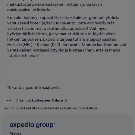
matkustustarpeitasi vastaavien hintojen ja loistavan
asiakaspalvelun lisäedut.
Kun olet löytänyt sopivat Helsinki ‒ Kalmar -glennot, yhdistä
varaukseesi hotelli ja/tai vuokra-auto, jotta voit hyödyntää
vieläkin halvemmat pakettimatkatarjoukset! Voit myös
hyödyntää lisäsäästöt, jos varaat etukäteen tai löydät viime
hetken tarjouksen. Expedia tarjoaa tuhansia tapoja säästää
Helsinki (HEL) ‒ Kalmar (KLR) -lennoista. Meidän kauttamme voit
varata kaiken matkaasi liittyvän ja luottaa siihen, että saat aina
edullisen hinnan!
*Expedia-jäsenten saatavilla.
Lennot kohteeseen Kalmar
Lennot lentokentältä Helsinki-Vantaa lentokentälle Kalmar
Yritys