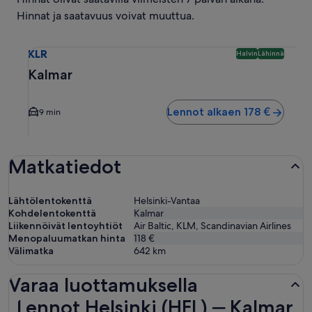
Hinnat ja saatavuus voivat muuttua.
Valitse lento kohteeseen Kalmar KLR. Halvin ja lähinnä saat
KLR
Halvin
Lähinnä
Kalmar
Lennot alkaen 178 €
9 min
Matkatiedot
Lähtölentokenttä
Helsinki-Vantaa
Kohdelentokenttä
Kalmar
Liikennöivät lentoyhtiöt
Air Baltic, KLM, Scandinavian Airlines
Menopaluumatkan hinta
118 €
Välimatka
642
km
Varaa luottamuksella
Lennot Helsinki (HEL) ‒ Kalmar (KLR)
Lennot Helsinki (HEL) ‒ Kalmar