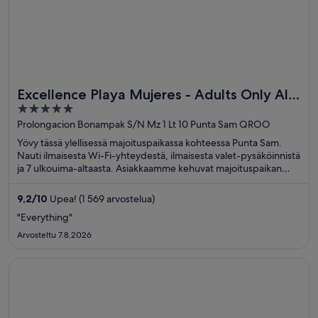
Excellence Playa Mujeres - Adults Only All
5
Inclusive
out
Prolongacion Bonampak S/N Mz 1 Lt 10 Punta Sam QROO
of
Yövy tässä ylellisessä majoituspaikassa kohteessa Punta Sam.
5
Nauti ilmaisesta Wi-Fi-yhteydestä, ilmaisesta valet-pysäköinnistä
ja 7 ulkouima-altaasta. Asiakkaamme kehuvat majoituspaikan
uima-allasta ja ravintolaa arvosteluissaan. Lähellä sijaitsevat
Pohjoinen ranta ja Playa Mujeresin golfkeskus, jotka ovat
9,2
/
10
Upea! (1 569 arvostelua)
suosittuja nähtävyyksiä.
"Everything"
Arvosteltu 7.8.2026
Avautuu uuteen ikkunaan
Hyatt Ziva Los Cabos- All Inclusive