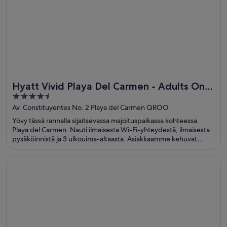
Hyatt Vivid Playa Del Carmen - Adults Only
4.5
- All Inclusive
out
Av. Constituyentes No. 2 Playa del Carmen QROO
of
Yövy tässä rannalla sijaitsevassa majoituspaikassa kohteessa
5
Playa del Carmen. Nauti ilmaisesta Wi-Fi-yhteydestä, ilmaisesta
pysäköinnistä ja 3 ulkouima-altaasta. Asiakkaamme kehuvat
majoituspaikan uima-allasta ja huomaavaista henkilökuntaa
arvosteluissaan. Lähellä sijaitsevat Playa del Carmenin pääranta ja
Avautuu uuteen ikkunaan
Majestic Elegance Punta Cana - All Inclusive
Quinta-puistokatu, jotka ovat suosittuja nähtävyyksiä.