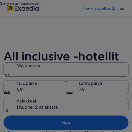
Siirry sivun pääosioon
Hanki sovellus
All inclusive -hotellit
Määränpää
Määränpää
Tulopäivä
Lähtöpäivä
6.9.
7.9.
Asiakkaat
1 huone, 2 asiakasta
Hae