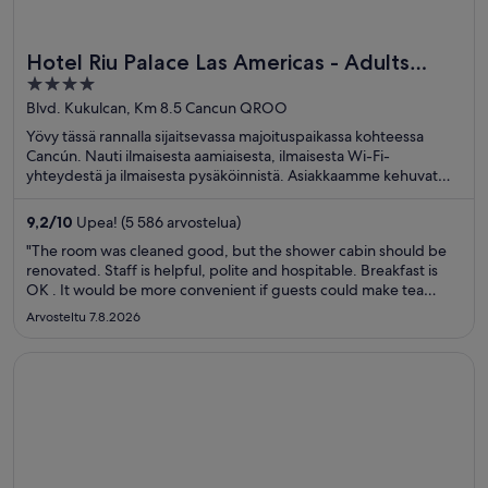
Hotel Riu Palace Las Americas - Adults
4
Only- All Inclusive
out
Blvd. Kukulcan, Km 8.5 Cancun QROO
of
Yövy tässä rannalla sijaitsevassa majoituspaikassa kohteessa
5
Cancún. Nauti ilmaisesta aamiaisesta, ilmaisesta Wi-Fi-
yhteydestä ja ilmaisesta pysäköinnistä. Asiakkaamme kehuvat
majoituspaikan aamiaista ja uima-allasta arvosteluissaan. Lähellä
sijaitsevat La Islan ostoskeskus ja Delfinesin ranta, jotka ovat
9,2
/
10
Upea! (5 586 arvostelua)
suosittuja nähtävyyksiä.
"The room was cleaned good, but the shower cabin should be
renovated. Staff is helpful, polite and hospitable. Breakfast is
OK . It would be more convenient if guests could make tea
themselves not waiting until waiters ‘d bring it. The last night of
Arvosteltu 7.8.2026
our stay was quite noisy because of neighbors who ..."
Avautuu uuteen ikkunaan
Sandos Finisterra All Inclusive