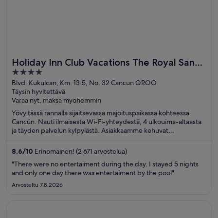
Holiday Inn Club Vacations The Royal Sands
4
by IHG - All inclusive
out
Blvd. Kukulcan, Km. 13.5, No. 32 Cancun QROO
Täysin hyvitettävä
of
Varaa nyt, maksa myöhemmin
5
Yövy tässä rannalla sijaitsevassa majoituspaikassa kohteessa
Cancún. Nauti ilmaisesta Wi-Fi-yhteydestä, 4 ulkouima-altaasta
ja täyden palvelun kylpylästä. Asiakkaamme kehuvat
majoituspaikan uima-allasta ja huomaavaista henkilökuntaa
arvosteluissaan. Lähellä sijaitsevat La Islan ostoskeskus ja
8,6
/
10
Erinomainen! (2 671 arvostelua)
Delfinesin ranta, jotka ovat suosittuja nähtävyyksiä.
"There were no entertaiment during the day. I stayed 5 nights
and only one day there was entertaiment by the pool"
Arvosteltu 7.8.2026
Avautuu uuteen ikkunaan
Hyatt Vivid Playa Del Carmen - Adults Only - All Inclusive