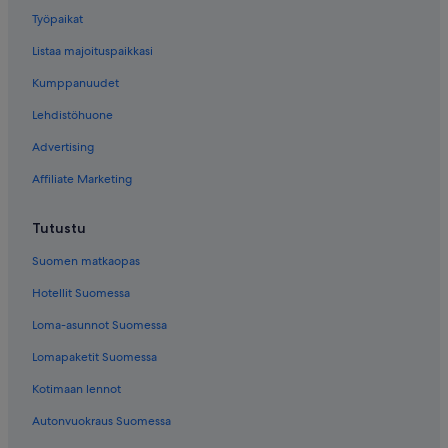
Työpaikat
Listaa majoituspaikkasi
Kumppanuudet
Lehdistöhuone
Advertising
Affiliate Marketing
Tutustu
Suomen matkaopas
Hotellit Suomessa
Loma-asunnot Suomessa
Lomapaketit Suomessa
Kotimaan lennot
Autonvuokraus Suomessa