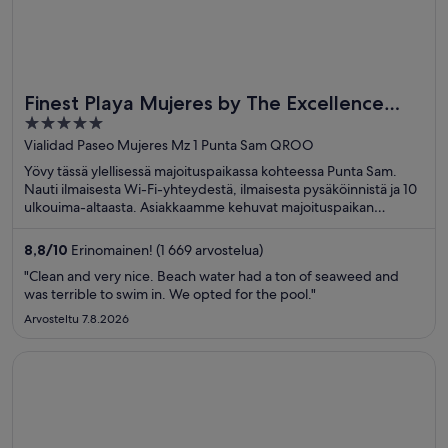
Finest Playa Mujeres by The Excellence
5
Collection - All Inclusive
out
Vialidad Paseo Mujeres Mz 1 Punta Sam QROO
of
Yövy tässä ylellisessä majoituspaikassa kohteessa Punta Sam.
5
Nauti ilmaisesta Wi-Fi-yhteydestä, ilmaisesta pysäköinnistä ja 10
ulkouima-altaasta. Asiakkaamme kehuvat majoituspaikan
ravintolaa ja huomaavaista henkilökuntaa arvosteluissaan. Lähellä
sijaitsevat Pohjoinen ranta ja Cancun Mall -ostoskeskus, jotka
8,8
/
10
Erinomainen! (1 669 arvostelua)
ovat suosittuja nähtävyyksiä.
"Clean and very nice. Beach water had a ton of seaweed and
was terrible to swim in. We opted for the pool."
Arvosteltu 7.8.2026
Avautuu uuteen ikkunaan
Hyatt Ziva Cancun All Inclusive