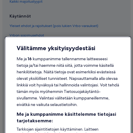
Kaikki majoitustyypit
Käytännöt
Yleiset ehdot ja rajoitukset (pois lukien Vrbo-varaukset)
Vrbon sopimusehdot
Saavutettavuus
Välitämme yksityisyydestäsi
Tietosuoja
Me ja
16
kumppanimme tallennamme laitteeseesi
Evästeet
tietoja ja/tai haemme niitä siitä, jotta voimme käsitellä
henkilötietoja. Näitä tietoja ovat esimerkiksi evästeissä
Käyttöehdot
olevat yksilölliset tunnisteet. Napsauttamalla alla olevaa
Oikeudelliset tiedot / ota meihin yhteyttä
linkkiä voit hyväksyä tai hallinnoida valintojasi. Voit tehdä
tämän myös myöhemmin Tietosuojakäytäntö-
Sisältövaatimukset ja ilmoituksen tekeminen sisällöstä
sivullamme. Valintasi välitetään kumppaneillemme,
eivätkä ne vaikuta selaustietoihin.
Tuki
Me ja kumppanimme käsittelemme tietojasi
Ota yhteyttä
tarjotaksemme:
Varauksen muuttaminen tai peruuttaminen
Tarkkojen sijaintitietojen käyttäminen. Laitteen