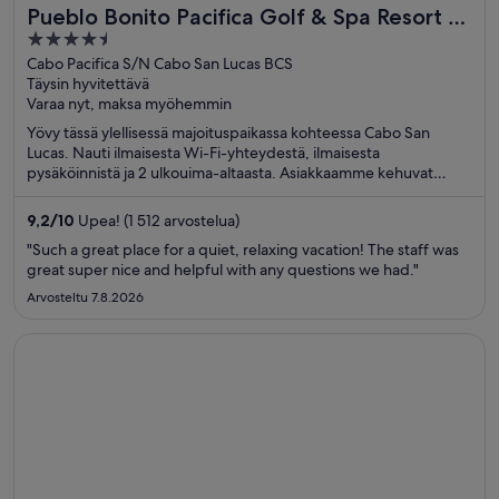
Pueblo Bonito Pacifica Golf & Spa Resort -
4.5
All Inclusive-Adult Only
out
Cabo Pacifica S/N Cabo San Lucas BCS
Täysin hyvitettävä
of
Varaa nyt, maksa myöhemmin
5
Yövy tässä ylellisessä majoituspaikassa kohteessa Cabo San
Lucas. Nauti ilmaisesta Wi-Fi-yhteydestä, ilmaisesta
pysäköinnistä ja 2 ulkouima-altaasta. Asiakkaamme kehuvat
majoituspaikan uima-allasta ja huomaavaista henkilökuntaa
arvosteluissaan. Lähellä sijaitsevat Cabo San Lucasin lahti ja
9,2
/
10
Upea! (1 512 arvostelua)
Médanon ranta, jotka ovat suosittuja nähtävyyksiä.
"Such a great place for a quiet, relaxing vacation! The staff was
great super nice and helpful with any questions we had."
Arvosteltu 7.8.2026
Avautuu uuteen ikkunaan
Hotel Riu Palace Las Americas - Adults Only- All Inclusive