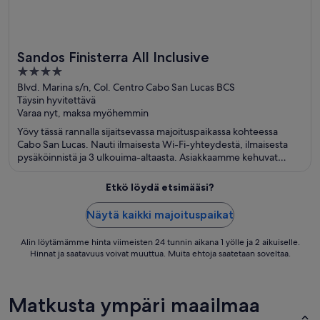
Sandos Finisterra All Inclusive
4
out
Blvd. Marina s/n, Col. Centro Cabo San Lucas BCS
Täysin hyvitettävä
of
Varaa nyt, maksa myöhemmin
5
Yövy tässä rannalla sijaitsevassa majoituspaikassa kohteessa
Cabo San Lucas. Nauti ilmaisesta Wi-Fi-yhteydestä, ilmaisesta
pysäköinnistä ja 3 ulkouima-altaasta. Asiakkaamme kehuvat
majoituspaikan aamiaista ja uima-allasta arvosteluissaan. Lähellä
sijaitsevat Cabo San Lucasin lahti ja Médanon ranta, jotka ovat
Etkö löydä etsimääsi?
suosittuja nähtävyyksiä.
Näytä kaikki majoituspaikat
Alin löytämämme hinta viimeisten 24 tunnin aikana 1 yölle ja 2 aikuiselle.
Hinnat ja saatavuus voivat muuttua. Muita ehtoja saatetaan soveltaa.
Matkusta ympäri maailmaa