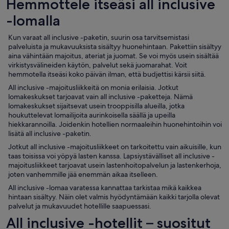
Hemmottele itseäsi all inclusive
-lomalla
Kun varaat all inclusive -paketin, suurin osa tarvitsemistasi
palveluista ja mukavuuksista sisältyy huonehintaan. Pakettiin sisältyy
aina vähintään majoitus, ateriat ja juomat. Se voi myös usein sisältää
virkistysvälineiden käytön, palvelut sekä juomarahat. Voit
hemmotella itseäsi koko päivän ilman, että budjettisi kärsii siitä.
All inclusive -majoitusliikkeitä on monia erilaisia. Jotkut
lomakeskukset tarjoavat vain all inclusive -paketteja. Nämä
lomakeskukset sijaitsevat usein trooppisilla alueilla, jotka
houkuttelevat lomailijoita aurinkoisella säällä ja upeilla
hiekkarannoilla. Joidenkin hotellien normaaleihin huonehintoihin voi
lisätä all inclusive -paketin.
Jotkut all inclusive -majoitusliikkeet on tarkoitettu vain aikuisille, kun
taas toisissa voi yöpyä lasten kanssa. Lapsiystävälliset all inclusive -
majoitusliikkeet tarjoavat usein lastenhoitopalvelun ja lastenkerhoja,
joten vanhemmille jää enemmän aikaa itselleen.
All inclusive -lomaa varatessa kannattaa tarkistaa mikä kaikkea
hintaan sisältyy. Näin olet valmis hyödyntämään kaikki tarjolla olevat
palvelut ja mukavuudet hotellille saapuessasi.
All inclusive -hotellit – suositut