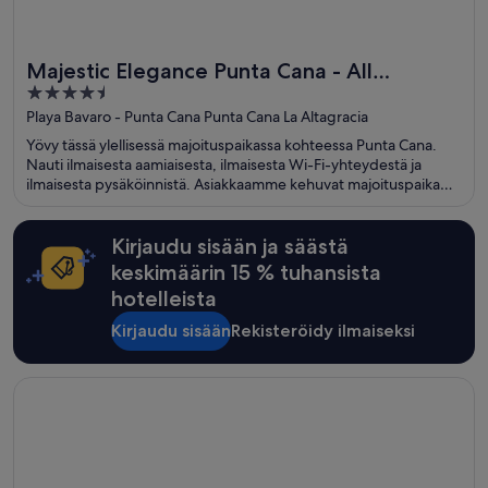
Majestic Elegance Punta Cana - All
4.5
Inclusive
out
Playa Bavaro - Punta Cana Punta Cana La Altagracia
of
Yövy tässä ylellisessä majoituspaikassa kohteessa Punta Cana.
5
Nauti ilmaisesta aamiaisesta, ilmaisesta Wi-Fi-yhteydestä ja
ilmaisesta pysäköinnistä. Asiakkaamme kehuvat majoituspaikan
uima-allasta ja ravintolaa arvosteluissaan. Lähellä sijaitsevat
Macaon ranta ja Arena Gordan ranta, jotka ovat suosittuja
nähtävyyksiä.
Kirjaudu sisään ja säästä
keskimäärin 15 % tuhansista
hotelleista
Kirjaudu sisään
Rekisteröidy ilmaiseksi
Avautuu uuteen ikkunaan
Finest Playa Mujeres by The Excellence Collection - All Inclu