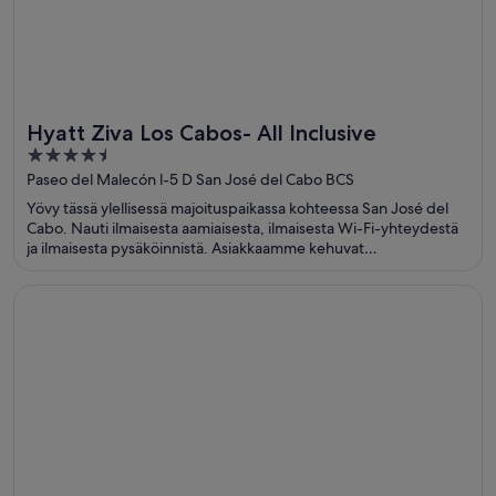
Hyatt Ziva Los Cabos- All Inclusive
4.5
out
Paseo del Malecón l-5 D San José del Cabo BCS
of
Yövy tässä ylellisessä majoituspaikassa kohteessa San José del
5
Cabo. Nauti ilmaisesta aamiaisesta, ilmaisesta Wi-Fi-yhteydestä
ja ilmaisesta pysäköinnistä. Asiakkaamme kehuvat
majoituspaikan uima-allasta ja ravintolaa arvosteluissaan. Lähellä
sijaitsevat Costa Azulin ranta ja San José del Cabon taidealue,
Avautuu uuteen ikkunaan
Pueblo Bonito Pacifica Golf & Spa Resort -All Inclusive-Adul
jotka ovat suosittuja nähtävyyksiä.