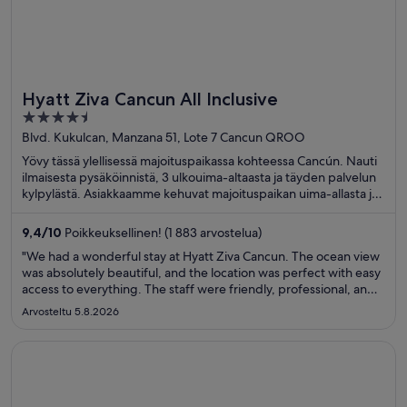
Hyatt Ziva Cancun All Inclusive
4.5
out
Blvd. Kukulcan, Manzana 51, Lote 7 Cancun QROO
of
Yövy tässä ylellisessä majoituspaikassa kohteessa Cancún. Nauti
5
ilmaisesta pysäköinnistä, 3 ulkouima-altaasta ja täyden palvelun
kylpylästä. Asiakkaamme kehuvat majoituspaikan uima-allasta ja
huomaavaista henkilökuntaa arvosteluissaan. Lähellä sijaitsevat
La Islan ostoskeskus ja Delfinesin ranta, jotka ovat suosittuja
9,4
/
10
Poikkeuksellinen! (1 883 arvostelua)
nähtävyyksiä.
"We had a wonderful stay at Hyatt Ziva Cancun. The ocean view
was absolutely beautiful, and the location was perfect with easy
access to everything. The staff were friendly, professional, and
always willing to help. Overall, it was a fantastic experience, and
Arvosteltu 5.8.2026
we would definitely stay here again."
Avautuu uuteen ikkunaan
Excellence Playa Mujeres - Adults Only All Inclusive