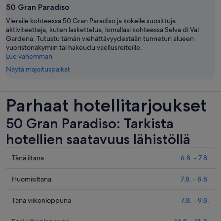
50 Gran Paradiso
Vieraile kohteessa 50 Gran Paradiso ja kokeile suosittuja
aktiviteetteja, kuten laskettelua, lomallasi kohteessa Selva di Val
Gardena. Tutustu tämän viehättävyydestään tunnetun alueen
vuoristonäkymiin tai hakeudu vaellusreiteille.
Lue vähemmän
Näytä majoituspaikat
Parhaat hotellitarjoukset
50 Gran Paradiso: Tarkista
hotellien saatavuus lähistöllä
Tarkista
Tänä iltana
6.8. - 7.8.
hinnat
lähellä
Tarkista
Huomisiltana
7.8. - 8.8.
kohdetta
hinnat
50
lähellä
Tarkista
Tänä viikonloppuna
7.8. - 9.8.
Gran
kohdetta
hinnat
Paradiso
50