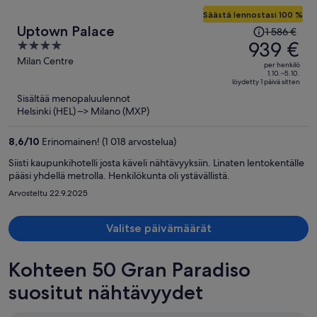
Säästä lennostasi 100 %
Hinta
Uptown Palace
1 586 €
oli
939 €
4
1 586 €,
out
Milan Centre
per henkilö
hinta
of
1.10.–5.10.
löydetty 1 päivä sitten
on
5
Sisältää menopaluulennot
nyt
Helsinki (HEL) –> Milano (MXP)
939 €
per
8,6
/
10
Erinomainen! (1 018 arvostelua)
henkilö
Siisti kaupunkihotelli josta käveli nähtävyyksiin. Linaten lentokentälle
pääsi yhdellä metrolla. Henkilökunta oli ystävällistä.
Arvosteltu 22.9.2025
Valitse päivämäärät
Kohteen 50 Gran Paradiso
suositut nähtävyydet