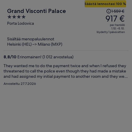
Säästä lennostasi 100 %
Hinta
Grand Visconti Palace
1 559 €
oli
917 €
4
1 559 €,
out
Porta Lodovica
per henkilö
hinta
of
1.10.–5.10.
löydetty 1 päivä sitten
on
5
Sisältää menopaluulennot
nyt
Helsinki (HEL) –> Milano (MXP)
917 €
per
8,8
/
10
Erinomainen! (1 012 arvostelua)
henkilö
They wanted me to do the payment twice and when I refused they
threatened to call the police even though they had made a mistake
and had assigned my initial payment to another room and they were
lacking the information whose room I had paid previously. I was
Arvosteltu 27.7.2026
initially given incorrect information about the available payment
options, and no receipt was provided after my payment. No
apologize from the stuff. Very rude customer service. I have never
experienced anything like this.