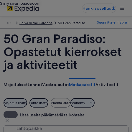
Siirry sivun pääosioon
Hanki sovellus
Suunnittele matkasi
Selva di Val Gardena
50 Gran Paradiso
50 Gran Paradiso:
Opastetut kierrokset
ja aktiviteetit
Majoitukset
Lennot
Vuokra-autot
Matkapaketit
Aktiviteetit
Majoitus lisätty
Lento lisätty
Vuokra-auto
Economy
Lisää useita päivämääriä tai kohteita
Lähtöpaikka