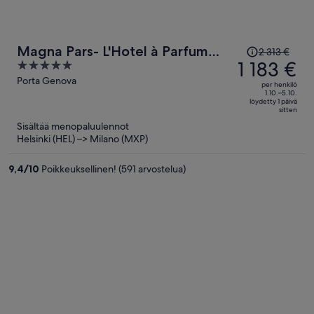
Hinta
Magna Pars- L'Hotel à Parfum
2 313 €
oli
1 183 €
5
Small Luxury Hotels of the World
2 313 €,
out
Porta Genova
per henkilö
hinta
of
1.10.–5.10.
löydetty 1 päivä
on
5
sitten
nyt
Sisältää menopaluulennot
1 183 €
Helsinki (HEL) –> Milano (MXP)
per
henkilö
9,4
/
10
Poikkeuksellinen! (591 arvostelua)