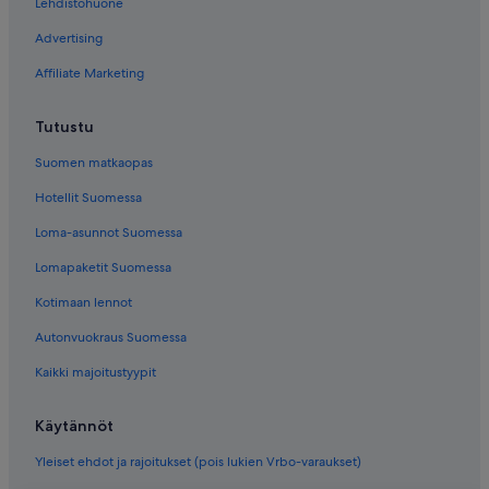
Lehdistöhuone
Advertising
Affiliate Marketing
Tutustu
Suomen matkaopas
Hotellit Suomessa
Loma-asunnot Suomessa
Lomapaketit Suomessa
Kotimaan lennot
Autonvuokraus Suomessa
Kaikki majoitustyypit
Käytännöt
Yleiset ehdot ja rajoitukset (pois lukien Vrbo-varaukset)