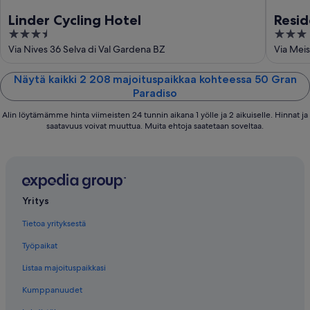
Linder Cycling Hotel
Resid
3.5
3
out
out
Via Nives 36 Selva di Val Gardena BZ
Via Meis
of
of
5
5
Näytä kaikki 2 208 majoituspaikkaa kohteessa 50 Gran
Paradiso
Alin löytämämme hinta viimeisten 24 tunnin aikana 1 yölle ja 2 aikuiselle. Hinnat ja
saatavuus voivat muuttua. Muita ehtoja saatetaan soveltaa.
Yritys
Tietoa yrityksestä
Työpaikat
Listaa majoituspaikkasi
Kumppanuudet