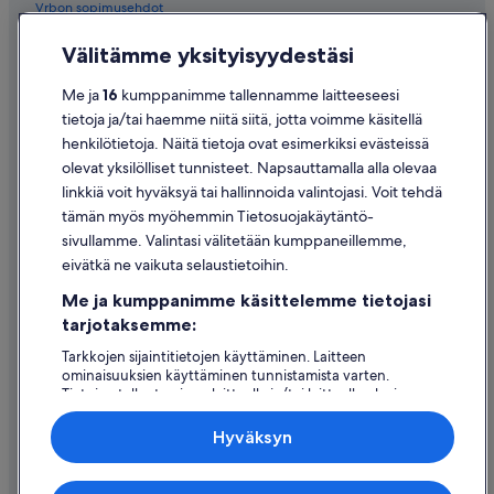
Vrbon sopimusehdot
Saavutettavuus
Välitämme yksityisyydestäsi
Tietosuoja
Me ja
16
kumppanimme tallennamme laitteeseesi
Evästeet
tietoja ja/tai haemme niitä siitä, jotta voimme käsitellä
henkilötietoja. Näitä tietoja ovat esimerkiksi evästeissä
Käyttöehdot
olevat yksilölliset tunnisteet. Napsauttamalla alla olevaa
Oikeudelliset tiedot / ota meihin yhteyttä
linkkiä voit hyväksyä tai hallinnoida valintojasi. Voit tehdä
tämän myös myöhemmin Tietosuojakäytäntö-
Sisältövaatimukset ja ilmoituksen tekeminen sisällöstä
sivullamme. Valintasi välitetään kumppaneillemme,
eivätkä ne vaikuta selaustietoihin.
Tuki
Me ja kumppanimme käsittelemme tietojasi
Ota yhteyttä
tarjotaksemme:
Varauksen muuttaminen tai peruuttaminen
Tarkkojen sijaintitietojen käyttäminen. Laitteen
ominaisuuksien käyttäminen tunnistamista varten.
Hyvityksen hakeminen ja aikarajat
Tietojen tallentaminen laitteelle ja/tai laitteella olevien
tietojen käyttö. Kohdennettu mainonta ja personoitu
Varaa lento lentoyhtiön hyvityskupongeilla
sisältö, mainonnan ja sisällön mittaus, yleisötutkimus ja
Hyväksyn
palvelujen kehittäminen.
Kansainväliset matka-asiakirjat
Kumppanien (toimittajien) luettelo