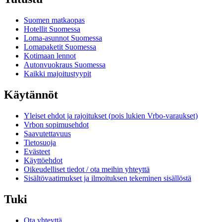
Suomen matkaopas
Hotellit Suomessa
Loma-asunnot Suomessa
Lomapaketit Suomessa
Kotimaan lennot
Autonvuokraus Suomessa
Kaikki majoitustyypit
Käytännöt
Yleiset ehdot ja rajoitukset (pois lukien Vrbo-varaukset)
Vrbon sopimusehdot
Saavutettavuus
Tietosuoja
Evästeet
Käyttöehdot
Oikeudelliset tiedot / ota meihin yhteyttä
Sisältövaatimukset ja ilmoituksen tekeminen sisällöstä
Tuki
Ota yhteyttä