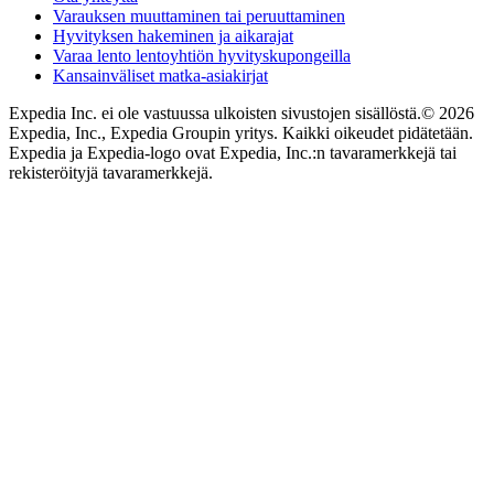
Varauksen muuttaminen tai peruuttaminen
Hyvityksen hakeminen ja aikarajat
Varaa lento lentoyhtiön hyvityskupongeilla
Kansainväliset matka-asiakirjat
Expedia Inc. ei ole vastuussa ulkoisten sivustojen sisällöstä.
© 2026
Expedia, Inc., Expedia Groupin yritys. Kaikki oikeudet pidätetään.
Expedia ja Expedia-logo ovat Expedia, Inc.:n tavaramerkkejä tai
rekisteröityjä tavaramerkkejä.