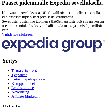
Pääset pidemmälle Expedia-sovelluksella
Kun varaat sovelluksessa, säästät valikoiduista hotelleista samalla,
kun ansaitset tuplapisteet jokaisesta varauksesta.
Sovellustarjoustemme tuomien säästöjen ansiosta voit siis matkustaa
useammin, minkä lisäksi voit hallinnoida matkojasi missä ja milloin
vain.
Vaihda sovellukseen
Yritys
Tietoa yrityksestä
Työpaikat
Listaa majoituspaikkasi
Kumppanuudet
Lehdistöhuone
Advertising
Affiliate Marketing
Tutustu