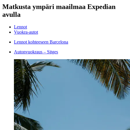
Matkusta ympäri maailmaa Expedian
avulla
Lennot
Vuokra-autot
Lennot kohteeseen Barcelona
Autonvuokraus – Sitges