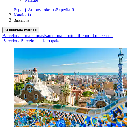
Palaute
Espanja
Autonvuokraus
Expedia.fi
Katalonia
Barcelona
Suunnittele matkasi
Barcelona – matkaopas
Barcelona – hotellit
Lennot kohteeseen
Barcelona
Barcelona – lomapaketit