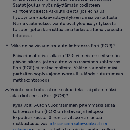
Saatat joutua myös näyttämään todisteen
vaihtoehtoisesta vakuutuksesta, jos et halua
hyödyntää vuokra-autoyrityksen omaa vakuutusta.
Nämä vaatimukset vaihtelevat yleensä yrityksestä
toiseen, joten kannattaa aina tarkistaa tämä varausta
tehdessä.
Mikä on halvin vuokra-auto kohteessa Pori (POR)?
Päivähinnat olivat alkaen 117 € viimeisten seitsemän
päivän aikana, joten auton vuokraaminen kohteessa
Pori (POR) ei maksa maltaita. Valitse suunnitelmiisi
parhaiten sopiva ajoneuvomalli ja lähde tutustumaan
matkakohteeseesi.
Voinko vuokrata auton kuukaudeksi tai pitemmäksi
aikaa kohteessa Pori (POR)?
Kyllä voit. Auton vuokraaminen pitemmäksi aikaa
kohteessa Pori (POR) on kätevää ja helppoa
Expedian kautta. Sinun tarvitsee vain antaa
matkustuspäiväsi
pitkäaikaisen autonvuokrauksen
sivulla, vertailla hintoja ja varata itsellesi
tarjousten