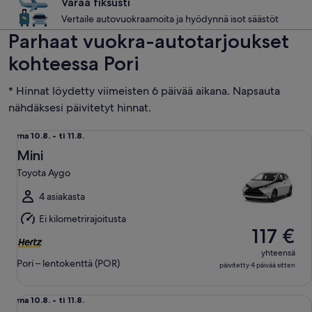
Varaa fiksusti
Vertaile autovuokraamoita ja hyödynnä isot säästöt
Parhaat vuokra-autotarjoukset
kohteessa Pori
* Hinnat löydetty viimeisten 6 päivää aikana. Napsauta
nähdäksesi päivitetyt hinnat.
Mini Toyota Aygo
ma
ma 10.8. - ti 11.8.
10.8.
Mini
viiva
Toyota Aygo
ti
11.8.
4 asiakasta
Ei kilometrirajoitusta
117 €
yhteensä
Pori – lentokenttä (POR)
päivitetty 4 päivää sitten
Edullinen Renault Clio
ma
ma 10.8. - ti 11.8.