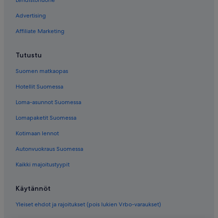
Lehdistöhuone
Advertising
Affiliate Marketing
Tutustu
Suomen matkaopas
Hotellit Suomessa
Loma-asunnot Suomessa
Lomapaketit Suomessa
Kotimaan lennot
Autonvuokraus Suomessa
Kaikki majoitustyypit
Käytännöt
Yleiset ehdot ja rajoitukset (pois lukien Vrbo-varaukset)