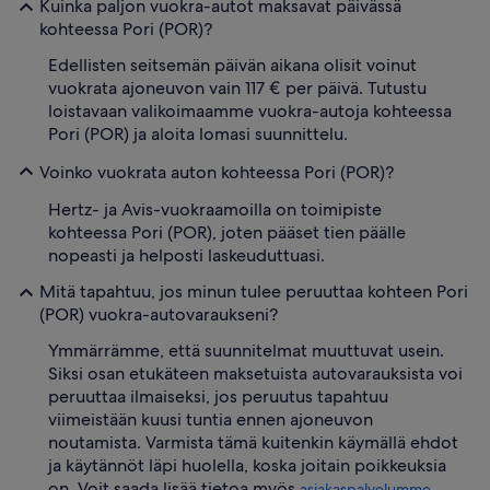
Kuinka paljon vuokra-autot maksavat päivässä
kohteessa Pori (POR)?
Edellisten seitsemän päivän aikana olisit voinut
vuokrata ajoneuvon vain 117 € per päivä. Tutustu
loistavaan valikoimaamme vuokra-autoja kohteessa
Pori (POR) ja aloita lomasi suunnittelu.
Voinko vuokrata auton kohteessa Pori (POR)?
Hertz- ja Avis-vuokraamoilla on toimipiste
kohteessa Pori (POR), joten pääset tien päälle
nopeasti ja helposti laskeuduttuasi.
Mitä tapahtuu, jos minun tulee peruuttaa kohteen Pori
(POR) vuokra-autovaraukseni?
Ymmärrämme, että suunnitelmat muuttuvat usein.
Siksi osan etukäteen maksetuista autovarauksista voi
peruuttaa ilmaiseksi, jos peruutus tapahtuu
viimeistään kuusi tuntia ennen ajoneuvon
noutamista. Varmista tämä kuitenkin käymällä ehdot
ja käytännöt läpi huolella, koska joitain poikkeuksia
on. Voit saada lisää tietoa myös
asiakaspalvelumme