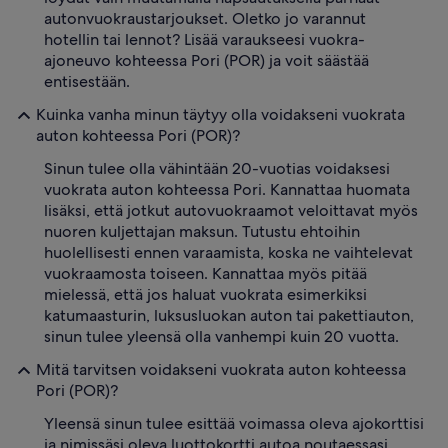
autonvuokraustarjoukset. Oletko jo varannut
hotellin tai lennot? Lisää varaukseesi vuokra-
ajoneuvo kohteessa Pori (POR) ja voit säästää
entisestään.
Kuinka vanha minun täytyy olla voidakseni vuokrata
auton kohteessa Pori (POR)?
Sinun tulee olla vähintään 20-vuotias voidaksesi
vuokrata auton kohteessa Pori. Kannattaa huomata
lisäksi, että jotkut autovuokraamot veloittavat myös
nuoren kuljettajan maksun. Tutustu ehtoihin
huolellisesti ennen varaamista, koska ne vaihtelevat
vuokraamosta toiseen. Kannattaa myös pitää
mielessä, että jos haluat vuokrata esimerkiksi
katumaasturin, luksusluokan auton tai pakettiauton,
sinun tulee yleensä olla vanhempi kuin 20 vuotta.
Mitä tarvitsen voidakseni vuokrata auton kohteessa
Pori (POR)?
Yleensä sinun tulee esittää voimassa oleva ajokorttisi
ja nimissäsi oleva luottokortti autoa noutaessasi.