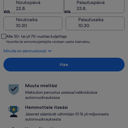
Noutopäivä
Palautuspäivä
22.8.
23.8.
Noutoaika
Palautusaika
Alle 30- tai yli 70-vuotias kuljettaja
Nuorilta tai seniorikuljettajilta voidaan vaatia lisämaksu.
Minulla on alennuskoodi
Hae
Muuta mieltäsi
Maksuton peruutus useissa/valikoiduissa
autonvuokrauksissa
Hemmottele itseäsi
Jäsenet säästävät vähintään 10 % yli miljoonasta
autonvuokrauksesta