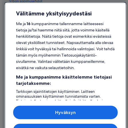
Vrbon sopimusehdot
Saavutettavuus
Välitämme yksityisyydestäsi
Tietosuoja
Me ja
16
kumppanimme tallennamme laitteeseesi
Evästeet
tietoja ja/tai haemme niitä siitä, jotta voimme käsitellä
henkilötietoja. Näitä tietoja ovat esimerkiksi evästeissä
Käyttöehdot
olevat yksilölliset tunnisteet. Napsauttamalla alla olevaa
Oikeudelliset tiedot / ota meihin yhteyttä
linkkiä voit hyväksyä tai hallinnoida valintojasi. Voit tehdä
tämän myös myöhemmin Tietosuojakäytäntö-
Sisältövaatimukset ja ilmoituksen tekeminen sisällöstä
sivullamme. Valintasi välitetään kumppaneillemme,
eivätkä ne vaikuta selaustietoihin.
Tuki
Me ja kumppanimme käsittelemme tietojasi
Ota yhteyttä
tarjotaksemme:
Varauksen muuttaminen tai peruuttaminen
Tarkkojen sijaintitietojen käyttäminen. Laitteen
ominaisuuksien käyttäminen tunnistamista varten.
Hyvityksen hakeminen ja aikarajat
Tietojen tallentaminen laitteelle ja/tai laitteella olevien
tietojen käyttö. Kohdennettu mainonta ja personoitu
Varaa lento lentoyhtiön hyvityskupongeilla
sisältö, mainonnan ja sisällön mittaus, yleisötutkimus ja
Hyväksyn
palvelujen kehittäminen.
Kansainväliset matka-asiakirjat
Kumppanien (toimittajien) luettelo
Expedia Inc. ei ole vastuussa ulkoisten sivustojen sisällöstä.