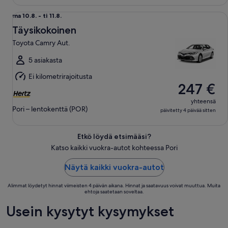
Täysikokoinen Toyota Camry Aut.
ma
ma 10.8. - ti 11.8.
10.8.
Täysikokoinen
viiva
Toyota Camry Aut.
ti
11.8.
5 asiakasta
Ei kilometrirajoitusta
247 €
yhteensä
Pori – lentokenttä (POR)
päivitetty 4 päivää sitten
Etkö löydä etsimääsi?
Katso kaikki vuokra-autot kohteessa Pori
Näytä kaikki vuokra-autot
Alimmat löydetyt hinnat viimeisten 4 päivän aikana. Hinnat ja saatavuus voivat muuttua. Muita
ehtoja saatetaan soveltaa.
Usein kysytyt kysymykset