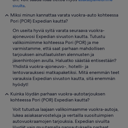
.
sivuilta
Miksi minun kannattaa varata vuokra-auto kohteessa
Pori (POR) Expedian kautta?
On useita hyviä syitä varata seuraava vuokra-
ajoneuvosi Expedian sivuston kautta. Tutustu
valikoimiimme kohteessa Pori (POR) ja me
varmistamme, että saat parhaan mahdollisen
tarjouksen ainutlaatuisten alennusten ja
jäsenhintojen avulla. Haluatko säästää entisestään?
Yhdistä vuokra-ajoneuvo-, hotelli- ja
lentovarauksesi matkapaketiksi. Mitä enemmän teet
varauksia Expedian sivuston kautta, sitä enemmän
hyödyt!
Kuinka löydän parhaan vuokra-autotarjouksen
kohteessa Pori (POR) Expedian kautta?
Voit tutustua laajaan valikoimaamme vuokra-autoja,
lukea asiakasarvosteluja ja vertailla suosituimpien
autovuokraamojen tarjouksia. Expedian sivuilta
löydät vain muutamalla napsautuksella parhaat