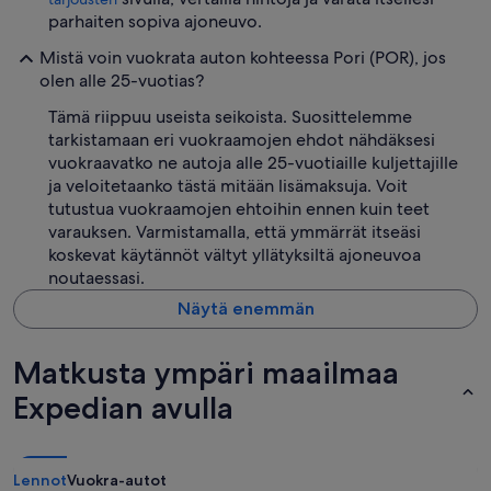
parhaiten sopiva ajoneuvo.
Mistä voin vuokrata auton kohteessa Pori (POR), jos
olen alle 25-vuotias?
Tämä riippuu useista seikoista. Suosittelemme
tarkistamaan eri vuokraamojen ehdot nähdäksesi
vuokraavatko ne autoja alle 25-vuotiaille kuljettajille
ja veloitetaanko tästä mitään lisämaksuja. Voit
tutustua vuokraamojen ehtoihin ennen kuin teet
varauksen. Varmistamalla, että ymmärrät itseäsi
koskevat käytännöt vältyt yllätyksiltä ajoneuvoa
noutaessasi.
Näytä enemmän
Matkusta ympäri maailmaa
Expedian avulla
Lennot
Vuokra-autot