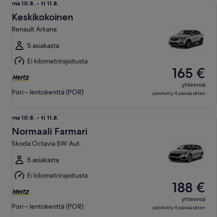
ma
ma 10.8. - ti 11.8.
10.8.
Keskikokoinen
viiva
Renault Arkana
ti
11.8.
5 asiakasta
Ei kilometrirajoitusta
165 €
yhteensä
Pori – lentokenttä (POR)
päivitetty 4 päivää sitten
Normaali Farmari Skoda Octavia SW Aut.
ma
ma 10.8. - ti 11.8.
10.8.
Normaali Farmari
viiva
Skoda Octavia SW Aut.
ti
11.8.
5 asiakasta
Ei kilometrirajoitusta
188 €
yhteensä
Pori – lentokenttä (POR)
päivitetty 4 päivää sitten