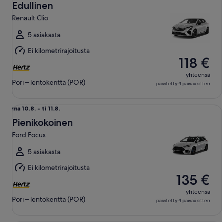
10.8.
Edullinen
viiva
Renault Clio
ti
11.8.
5 asiakasta
Ei kilometrirajoitusta
118 €
yhteensä
Pori – lentokenttä (POR)
päivitetty 4 päivää sitten
Pienikokoinen Ford Focus
ma
ma 10.8. - ti 11.8.
10.8.
Pienikokoinen
viiva
Ford Focus
ti
11.8.
5 asiakasta
Ei kilometrirajoitusta
135 €
yhteensä
Pori – lentokenttä (POR)
päivitetty 4 päivää sitten
Keskikokoinen Renault Arkana