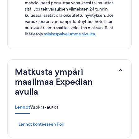
mahdollisesti peruuttaa varauksesi tai muuttaa
sitä. Jos teit varauksen viimeisten 24 tunnin
kuluessa, saatat olla oikeutettu hyvityksen. Jos
varauksesi on vanhempi, lentoyhtiö, hotelli tai
autovuokraamo saattaa veloittaa maksun. Saat
lisätietoja
asiakaspalvelumme sivuilta
.
Matkusta ympäri
maailmaa Expedian
avulla
Lennot
Vuokra-autot
K
Lennot kohteeseen Pori
o
h