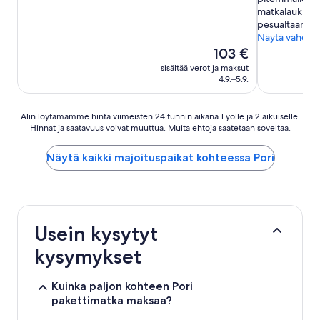
arvostelua)
arvostelua)
matkalaukussa.
pesualtaan ja
Näytä vähem
Hinta
103 €
on
sisältää verot ja maksut
103 €
4.9.–5.9.
Alin
Alin löytämämme hinta viimeisten 24 tunnin aikana 1 yölle ja 2 aikuiselle.
Hinnat ja saatavuus voivat muuttua. Muita ehtoja saatetaan soveltaa.
löytämämme
hinta
viimeisten
Näytä kaikki majoituspaikat kohteessa Pori
24
tunnin
aikana
1
yölle
Usein kysytyt
ja
2
kysymykset
aikuiselle.
Hinnat
ja
Kuinka paljon kohteen Pori
saatavuus
pakettimatka maksaa?
voivat