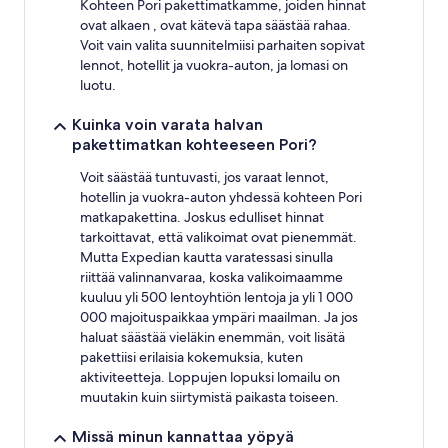
muuttua.
Kohteen Pori pakettimatkamme, joiden hinnat
Muita
ovat alkaen , ovat kätevä tapa säästää rahaa.
ehtoja
Voit vain valita suunnitelmiisi parhaiten sopivat
saatetaan
lennot, hotellit ja vuokra-auton, ja lomasi on
soveltaa.
luotu.
Kuinka voin varata halvan
pakettimatkan kohteeseen Pori?
Voit säästää tuntuvasti, jos varaat lennot,
hotellin ja vuokra-auton yhdessä kohteen Pori
matkapakettina. Joskus edulliset hinnat
tarkoittavat, että valikoimat ovat pienemmät.
Mutta Expedian kautta varatessasi sinulla
riittää valinnanvaraa, koska valikoimaamme
kuuluu yli 500 lentoyhtiön lentoja ja yli 1 000
000 majoituspaikkaa ympäri maailman. Ja jos
haluat säästää vieläkin enemmän, voit lisätä
pakettiisi erilaisia kokemuksia, kuten
aktiviteetteja. Loppujen lopuksi lomailu on
muutakin kuin siirtymistä paikasta toiseen.
Missä minun kannattaa yöpyä