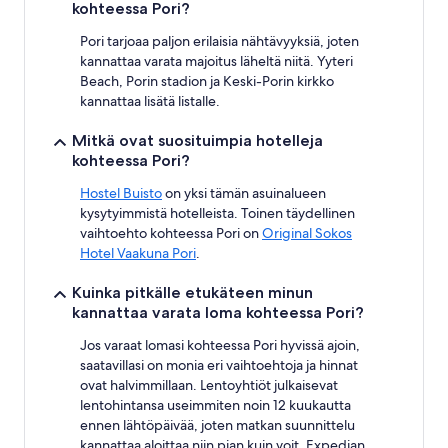
kohteessa Pori?
Pori tarjoaa paljon erilaisia nähtävyyksiä, joten
kannattaa varata majoitus läheltä niitä. Yyteri
Beach, Porin stadion ja Keski-Porin kirkko
kannattaa lisätä listalle.
Mitkä ovat suosituimpia hotelleja
kohteessa Pori?
Hostel Buisto
on yksi tämän asuinalueen
kysytyimmistä hotelleista. Toinen täydellinen
vaihtoehto kohteessa Pori on
Original Sokos
Hotel Vaakuna Pori
.
Kuinka pitkälle etukäteen minun
kannattaa varata loma kohteessa Pori?
Jos varaat lomasi kohteessa Pori hyvissä ajoin,
saatavillasi on monia eri vaihtoehtoja ja hinnat
ovat halvimmillaan. Lentoyhtiöt julkaisevat
lentohintansa useimmiten noin 12 kuukautta
ennen lähtöpäivää, joten matkan suunnittelu
kannattaa aloittaa niin pian kuin voit. Expedian