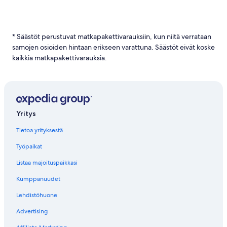
t
e
e
n
* Säästöt perustuvat matkapakettivarauksiin, kun niitä verrataan
L
samojen osioiden hintaan erikseen varattuna. Säästöt eivät koske
e
n
kaikkia matkapakettivarauksia.
n
o
t
k
o
h
Yritys
t
e
Tietoa yrityksestä
e
Työpaikat
s
e
Listaa majoituspaikkasi
e
n
Kumppanuudet
P
o
Lehdistöhuone
r
Advertising
i
s