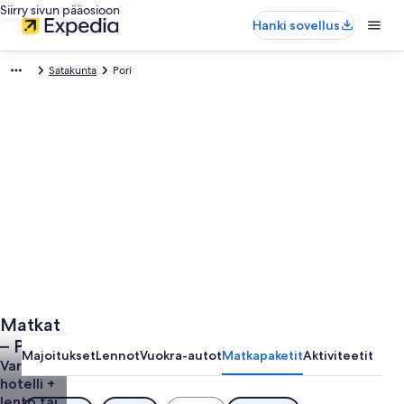
Siirry sivun pääosioon
Hanki sovellus
Satakunta
Pori
Matkat
– Pori
Majoitukset
Lennot
Vuokra-autot
Matkapaketit
Aktiviteetit
Varaa
hotelli +
lento tai