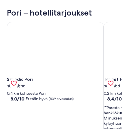
Pori – hotellitarjoukset
Scandic Pori
Torget Hote
Scandic Pori
Torget Hote
Scandic Pori
Torget Hot
4.0
3.5
tähden
tähden
0,4 km kohteesta Pori
0,2 km kohtee
majoituspaikka
majoituspai
8.0
8.4
8,0/10
8,4/10
Erittäin hyvä
Eri
(539 arvostelua)
kautta
kautta
”Parasta hotell
10,
10,
henkilökunta v
Erittäin
Erittäin
Miinuksena oli
hyvä,
hyvä,
kylpyhuoneess
(539
(519
pitemmälle vier