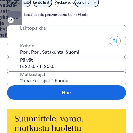
Majoitus lisätty
Lento lisätty
Vuokra-auto
Economy
vuokra-
auto
Lisää useita päivämääriä tai kohteita
yhdessä
ja
Lähtöpaikka
hyödynnä
säästöt
Kohde
Päivät
Matkustajat
Hae
Suunnittele, varaa,
matkusta huoletta