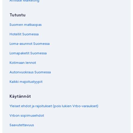
Affiliate Marketing
i
v
u
Tutustu
n
a
Suomen matkaopas
v
a
Hotellit Suomessa
a
Loma-asunnot Suomessa
v
a
Lomapaketit Suomessa
l
i
Kotimaan lennot
n
k
Autonvuokraus Suomessa
k
Kaikki majoitustyypit
i
Käytännöt
Yleiset ehdot ja rajoitukset (pois lukien Vrbo-varaukset)
Vrbon sopimusehdot
Saavutettavuus