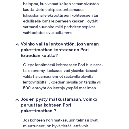
helppoa, kun varaat kaiken saman sivuston
kautta. Joten olitpa suuntaamassa
luksuslomalle eksoottiseen kohteeseen tai
edulliselle lomalle perheen kesken, löydät
varmasti suunnitelmiisi parhaiten sopivat
vaihtoehdot sivustoiltamme.
Voinko valita lentoyhtiön, jos varaan
pakettimatkan kohteeseen Pori
Expedian kautta?
Olitpa lentämässä kohteeseen Pori business-
tai economy-luokassa, voit yksinkertaisesti
valita haluamasi lennot saatavilla olevilta
lentoyhtiöiltä. Expedian sivuilla on tarjolla yli
500 lentoyhtiön lentoja ympäri maailman.
Jos en pysty matkustamaan, voinko
peruuttaa kohteen Pori
pakettimatkani?
Jos kohteen Pori matkasuunnitelmasi ovat
muuttuneet, on hyvä tietää, että voit