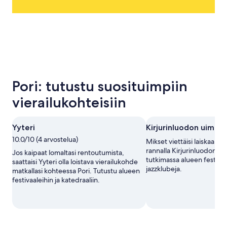
Pori: tutustu suosituimpiin
vierailukohteisiin
Yyteri
Kirjurinluodon uimar
10.0/10 (4 arvostelua)
Mikset viettäisi laiskaa ilt
rannalla Kirjurinluodon u
Jos kaipaat lomaltasi rentoutumista,
tutkimassa alueen festivaa
saattaisi Yyteri olla loistava vierailukohde
jazzklubeja.
matkallasi kohteessa Pori. Tutustu alueen
festivaaleihin ja katedraaliin.