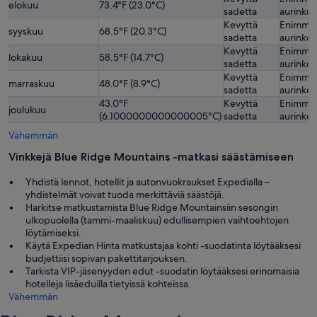
elokuu
73.4°F (23.0°C)
sadetta
aurinko
Kevyttä
Enimmä
syyskuu
68.5°F (20.3°C)
sadetta
aurinko
Kevyttä
Enimmä
lokakuu
58.5°F (14.7°C)
sadetta
aurinko
Kevyttä
Enimmä
marraskuu
48.0°F (8.9°C)
sadetta
aurinko
43.0°F
Kevyttä
Enimmä
joulukuu
(6.1000000000000005°C)
sadetta
aurinko
Vähemmän
Vinkkejä Blue Ridge Mountains -matkasi säästämiseen
Yhdistä lennot, hotellit ja autonvuokraukset Expedialla –
yhdistelmät voivat tuoda merkittäviä säästöjä.
Harkitse matkustamista Blue Ridge Mountainsiin sesongin
ulkopuolella (tammi-maaliskuu) edullisempien vaihtoehtojen
löytämiseksi.
Käytä Expedian Hinta matkustajaa kohti -suodatinta löytääksesi
budjettiisi sopivan pakettitarjouksen.
Tarkista VIP-jäsenyyden edut -suodatin löytääksesi erinomaisia
hotelleja lisäeduilla tietyissä kohteissa.
Vähemmän