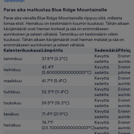
Vähemmän
Paras aika matkustaa Blue Ridge Mountainsille
Paras aika vierailla Blue Ridge Mountainsilla riippuu siitä, millaista
lomaa etsit. Heinäkuu on keskimäärin kuumin kuukausi. Tähän aikaan
kävijämäärät ovat hieman korkeat ja sää on enimmäkseen
aurinkoinen ja sateet vähäisiä. Tammikuu on keskimäärin viilein
kuukausi. Tähän aikaan kävijämäärät ovat hieman matalat ja sää on
enimmäkseen aurinkoinen ja sateet vähäisiä.
Kalenterikuukausi
Lämpötila
Sademäärä
Pilvisyy
Kevyttä
Enimmä
tammikuu
37.8°F (3.2°C)
sadetta
aurinko
42.4°F
Kevyttä
Enimmä
helmikuu
(5.800000000000001°C)
sadetta
pilvinen
Kevyttä
Enimmä
maaliskuu
41.7°F (5.4°C)
sadetta
aurinko
Kevyttä
Enimmä
huhtikuu
52.5°F (11.4°C)
sadetta
aurinko
Kevyttä
Enimmä
toukokuu
59.5°F (15.3°C)
sadetta
aurinko
Kevyttä
Enimmä
kesäkuu
71.4°F (21.9°C)
sadetta
aurinko
74.7°F
Kevyttä
Enimmä
heinäkuu
(23.700000000000003°C)
sadetta
aurinko
Kevyttä
Enimmä