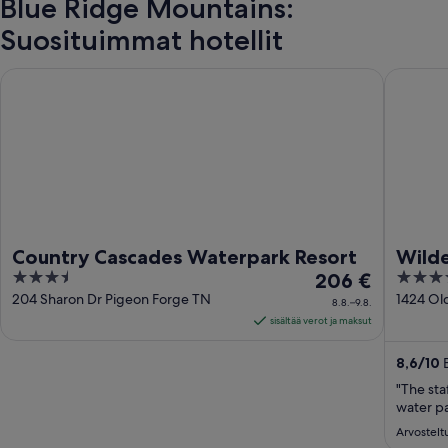
Blue Ridge Mountains:
Suosituimmat hotellit
Country Cascades Waterpark Resort
Wilderne
Country Cascades Waterpark Resort
Wilde
3.5
Hinta
4
206 €
Lodge
out
on
out
204 Sharon Dr Pigeon Forge TN
1424 Ol
8.8.–9.8.
Seviervi
of
206 €
of
sisältää verot ja maksut
5
per
5
yö
8,6
/
10
E
ajalle
"The sta
8.8.
water pa
viiva
Arvostelt
9.8.