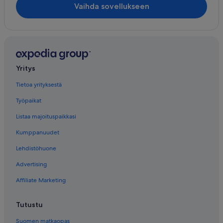
Vaihda sovellukseen
Yritys
Tietoa yrityksestä
Työpaikat
Listaa majoituspaikkasi
Kumppanuudet
Lehdistöhuone
Advertising
Affiliate Marketing
Tutustu
Suomen matkaopas