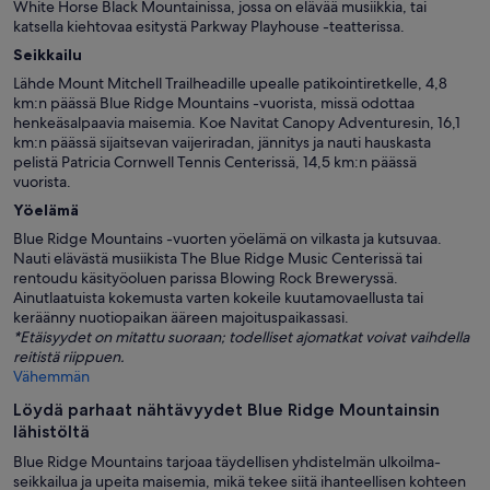
White Horse Black Mountainissa, jossa on elävää musiikkia, tai
katsella kiehtovaa esitystä Parkway Playhouse -teatterissa.
Seikkailu
Lähde Mount Mitchell Trailheadille upealle patikointiretkelle, 4,8
km:n päässä Blue Ridge Mountains -vuorista, missä odottaa
henkeäsalpaavia maisemia. Koe Navitat Canopy Adventuresin, 16,1
km:n päässä sijaitsevan vaijeriradan, jännitys ja nauti hauskasta
pelistä Patricia Cornwell Tennis Centerissä, 14,5 km:n päässä
vuorista.
Yöelämä
Blue Ridge Mountains -vuorten yöelämä on vilkasta ja kutsuvaa.
Nauti elävästä musiikista The Blue Ridge Music Centerissä tai
rentoudu käsityöoluen parissa Blowing Rock Breweryssä.
Ainutlaatuista kokemusta varten kokeile kuutamovaellusta tai
keräänny nuotiopaikan ääreen majoituspaikassasi.
*Etäisyydet on mitattu suoraan; todelliset ajomatkat voivat vaihdella
reitistä riippuen.
Vähemmän
Löydä parhaat nähtävyydet Blue Ridge Mountainsin
lähistöltä
Blue Ridge Mountains tarjoaa täydellisen yhdistelmän ulkoilma-
seikkailua ja upeita maisemia, mikä tekee siitä ihanteellisen kohteen