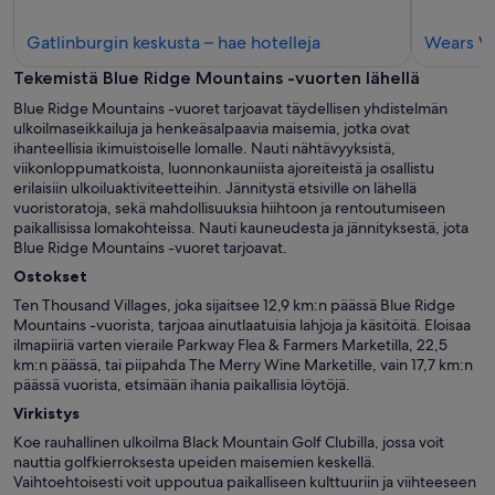
Gatlinburgin
Gatlinburgin keskusta – hae hotelleja
Wears Va
keskusta
Tekemistä Blue Ridge Mountains -vuorten lähellä
–
Blue Ridge Mountains -vuoret tarjoavat täydellisen yhdistelmän
hae
ulkoilmaseikkailuja ja henkeäsalpaavia maisemia, jotka ovat
hotelleja
ihanteellisia ikimuistoiselle lomalle. Nauti nähtävyyksistä,
viikonloppumatkoista, luonnonkauniista ajoreiteistä ja osallistu
erilaisiin ulkoiluaktiviteetteihin. Jännitystä etsiville on lähellä
vuoristoratoja, sekä mahdollisuuksia hiihtoon ja rentoutumiseen
paikallisissa lomakohteissa. Nauti kauneudesta ja jännityksestä, jota
Blue Ridge Mountains -vuoret tarjoavat.
Ostokset
Ten Thousand Villages, joka sijaitsee 12,9 km:n päässä Blue Ridge
Mountains -vuorista, tarjoaa ainutlaatuisia lahjoja ja käsitöitä. Eloisaa
ilmapiiriä varten vieraile Parkway Flea & Farmers Marketilla, 22,5
km:n päässä, tai piipahda The Merry Wine Marketille, vain 17,7 km:n
päässä vuorista, etsimään ihania paikallisia löytöjä.
Virkistys
Koe rauhallinen ulkoilma Black Mountain Golf Clubilla, jossa voit
nauttia golfkierroksesta upeiden maisemien keskellä.
Vaihtoehtoisesti voit uppoutua paikalliseen kulttuuriin ja viihteeseen