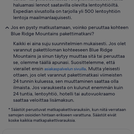
haluamasi lennot saatavilla olevilta lentoyhtiöiltä.
Expedian sivustolla on tarjolla yli 500 lentoyhtiön
lentoja maailmanlaajuisesti.
Jos en pysty matkustamaan, voinko peruuttaa kohteen
Blue Ridge Mountains pakettimatkani?
Kaikki ei aina suju suunnitelmien mukaisesti. Jos olet
varannut pakettiloman kohteeseen Blue Ridge
Mountains ja sinun täytyy muuttaa sitä tai peruuttaa
se, olemme täällä apunasi. Suosittelemme, että
vierailet ensin
. Mutta yleisesti
asiakaspalvelun sivuilla
ottaen, jos olet varannut pakettimatkasi viimeisten
24 tunnin kuluessa, sen muuttaminen saattaa olla
ilmaista. Jos varauksesta on kulunut enemmän kuin
24 tuntia, lentoyhtiö, hotelli tai autovuokraamo
saattaa veloittaa lisämaksun.
* Säästöt perustuvat matkapakettivarauksiin, kun niitä verrataan
samojen osioiden hintaan erikseen varattuna. Säästöt eivät
koske kaikkia matkapakettivarauksia.