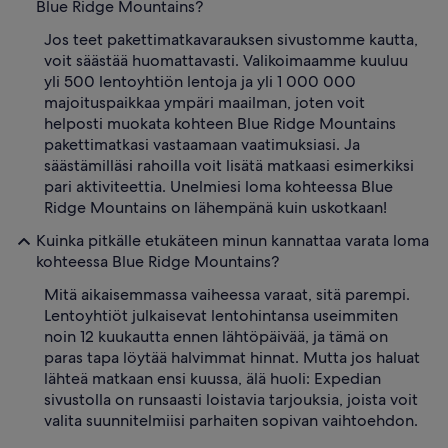
Blue Ridge Mountains?
Jos teet pakettimatkavarauksen sivustomme kautta,
voit säästää huomattavasti. Valikoimaamme kuuluu
yli 500 lentoyhtiön lentoja ja yli 1 000 000
majoituspaikkaa ympäri maailman, joten voit
helposti muokata kohteen Blue Ridge Mountains
pakettimatkasi vastaamaan vaatimuksiasi. Ja
säästämilläsi rahoilla voit lisätä matkaasi esimerkiksi
pari aktiviteettia. Unelmiesi loma kohteessa Blue
Ridge Mountains on lähempänä kuin uskotkaan!
Kuinka pitkälle etukäteen minun kannattaa varata loma
kohteessa Blue Ridge Mountains?
Mitä aikaisemmassa vaiheessa varaat, sitä parempi.
Lentoyhtiöt julkaisevat lentohintansa useimmiten
noin 12 kuukautta ennen lähtöpäivää, ja tämä on
paras tapa löytää halvimmat hinnat. Mutta jos haluat
lähteä matkaan ensi kuussa, älä huoli: Expedian
sivustolla on runsaasti loistavia tarjouksia, joista voit
valita suunnitelmiisi parhaiten sopivan vaihtoehdon.