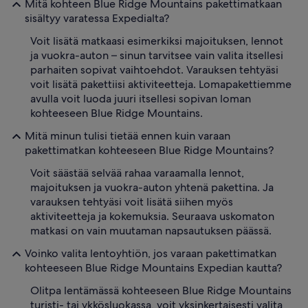
Mitä kohteen Blue Ridge Mountains pakettimatkaan
sisältyy varatessa Expedialta?
Voit lisätä matkaasi esimerkiksi majoituksen, lennot
ja vuokra-auton – sinun tarvitsee vain valita itsellesi
parhaiten sopivat vaihtoehdot. Varauksen tehtyäsi
voit lisätä pakettiisi aktiviteetteja. Lomapakettiemme
avulla voit luoda juuri itsellesi sopivan loman
kohteeseen Blue Ridge Mountains.
Mitä minun tulisi tietää ennen kuin varaan
pakettimatkan kohteeseen Blue Ridge Mountains?
Voit säästää selvää rahaa varaamalla lennot,
majoituksen ja vuokra-auton yhtenä pakettina. Ja
varauksen tehtyäsi voit lisätä siihen myös
aktiviteetteja ja kokemuksia. Seuraava uskomaton
matkasi on vain muutaman napsautuksen päässä.
Voinko valita lentoyhtiön, jos varaan pakettimatkan
kohteeseen Blue Ridge Mountains Expedian kautta?
Olitpa lentämässä kohteeseen Blue Ridge Mountains
turisti- tai ykkösluokassa, voit yksinkertaisesti valita