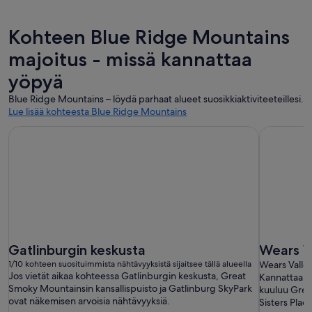
Kohteen Blue Ridge Mountains
majoitus - missä kannattaa
yöpyä
Blue Ridge Mountains – löydä parhaat alueet suosikkiaktiviteeteillesi.
Lue lisää kohteesta Blue Ridge Mountains
Gatlinburgin keskusta
Wears V
1/10 kohteen suosituimmista nähtävyyksistä sijaitsee tällä alueella
Wears Valley
Jos vietät aikaa kohteessa Gatlinburgin keskusta, Great
Kannattaa my
Smoky Mountainsin kansallispuisto ja Gatlinburg SkyPark
kuuluu Grea
ovat näkemisen arvoisia nähtävyyksiä.
Sisters Place