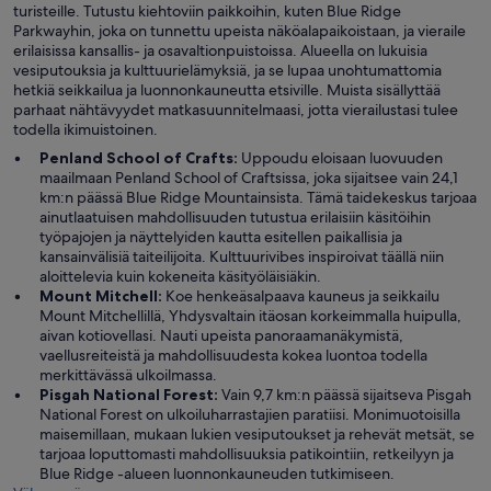
turisteille. Tutustu kiehtoviin paikkoihin, kuten Blue Ridge
Parkwayhin, joka on tunnettu upeista näköalapaikoistaan, ja vieraile
erilaisissa kansallis- ja osavaltionpuistoissa. Alueella on lukuisia
vesiputouksia ja kulttuurielämyksiä, ja se lupaa unohtumattomia
hetkiä seikkailua ja luonnonkauneutta etsiville. Muista sisällyttää
parhaat nähtävyydet matkasuunnitelmaasi, jotta vierailustasi tulee
todella ikimuistoinen.
Penland School of Crafts:
Uppoudu eloisaan luovuuden
maailmaan Penland School of Craftsissa, joka sijaitsee vain 24,1
km:n päässä Blue Ridge Mountainsista. Tämä taidekeskus tarjoaa
ainutlaatuisen mahdollisuuden tutustua erilaisiin käsitöihin
työpajojen ja näyttelyiden kautta esitellen paikallisia ja
kansainvälisiä taiteilijoita. Kulttuurivibes inspiroivat täällä niin
aloittelevia kuin kokeneita käsityöläisiäkin.
Mount Mitchell:
Koe henkeäsalpaava kauneus ja seikkailu
Mount Mitchellillä, Yhdysvaltain itäosan korkeimmalla huipulla,
aivan kotiovellasi. Nauti upeista panoraamanäkymistä,
vaellusreiteistä ja mahdollisuudesta kokea luontoa todella
merkittävässä ulkoilmassa.
Pisgah National Forest:
Vain 9,7 km:n päässä sijaitseva Pisgah
National Forest on ulkoiluharrastajien paratiisi. Monimuotoisilla
maisemillaan, mukaan lukien vesiputoukset ja rehevät metsät, se
tarjoaa loputtomasti mahdollisuuksia patikointiin, retkeilyyn ja
Blue Ridge -alueen luonnonkauneuden tutkimiseen.