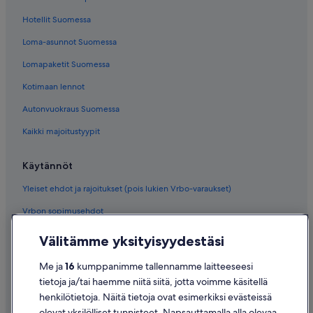
Hotellit Suomessa
Loma-asunnot Suomessa
Lomapaketit Suomessa
Kotimaan lennot
Autonvuokraus Suomessa
Kaikki majoitustyypit
Käytännöt
Yleiset ehdot ja rajoitukset (pois lukien Vrbo-varaukset)
Vrbon sopimusehdot
Saavutettavuus
Välitämme yksityisyydestäsi
Tietosuoja
Me ja
16
kumppanimme tallennamme laitteeseesi
Evästeet
tietoja ja/tai haemme niitä siitä, jotta voimme käsitellä
henkilötietoja. Näitä tietoja ovat esimerkiksi evästeissä
Käyttöehdot
olevat yksilölliset tunnisteet. Napsauttamalla alla olevaa