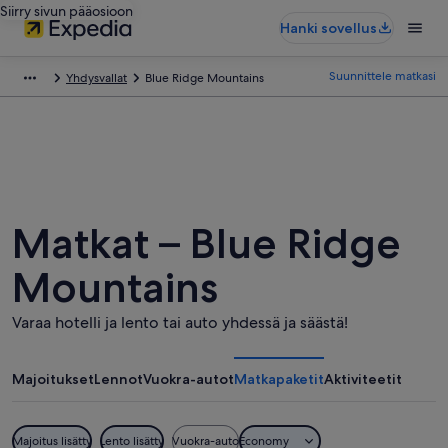
Siirry sivun pääosioon
Hanki sovellus
Suunnittele matkasi
Yhdysvallat
Blue Ridge Mountains
Matkat – Blue Ridge
Mountains
Varaa hotelli ja lento tai auto yhdessä ja säästä!
Majoitukset
Lennot
Vuokra-autot
Matkapaketit
Aktiviteetit
Majoitus lisätty
Lento lisätty
Vuokra-auto
Economy