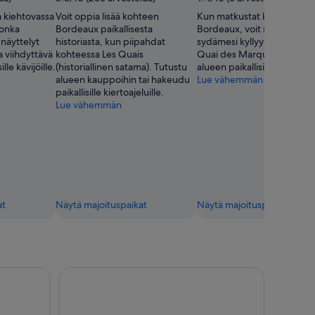
a kiehtovassa
Voit oppia lisää kohteen
Kun matkustat kohteeseen
jonka
Bordeaux paikallisesta
Bordeaux, voit shoppailla
 näyttelyt
historiasta, kun piipahdat
sydämesi kyllyydestä koht
a viihdyttävä
kohteessa Les Quais
Quai des Marques. Hakeu
le kävijöille.
(historiallinen satama). Tutustu
alueen paikallisille kiertoajel
alueen kauppoihin tai hakeudu
Lue vähemmän
paikallisille kiertoajeluille.
Lue vähemmän
at
Näytä majoituspaikat
Näytä majoituspaikat
alla.
ly
Bordeaux: Bordeaux: Jokiristeily, jossa on selostus, v