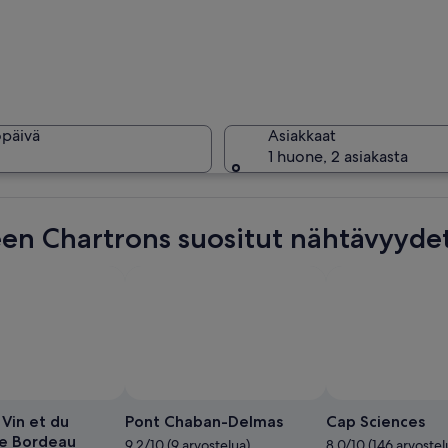
Liikkeiden
öpäivä
Asiakkaat
1 huone, 2 asiakasta
Vilkkaass
en Chartrons suositut nähtävyyde
storialliset rakennukset, ja siellä on näkyvillä hotellin ja kahvilan kyltit.
Vin et du
Pont Chaban-Delmas
Cap Sciences
e Bordeau
9.2/10 (9 arvostelua)
8.0/10 (146 arvostel