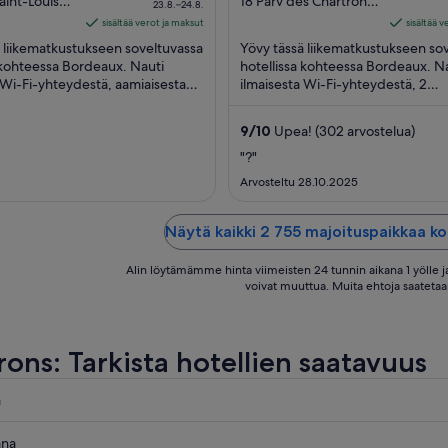
on
out
aint-Louis
18 Parv des Chartrons
23.8.–24.8.
 Gironde
Bordeaux
105 €
of
sisältää verot ja maksut
sisältää 
per
5
 liikematkustukseen soveltuvassa
Yövy tässä liikematkustukseen so
yö
 kohteessa Bordeaux. Nauti
hotellissa kohteessa Bordeaux. N
 Wi-Fi-yhteydestä, aamiaisesta
ajalle
ilmaisesta Wi-Fi-yhteydestä, 2
sta) ja huonepalvelusta. Lähellä ...
baarista/loungesta ja 2 kahvilasta.
23.8.
Asiakkaamme ...
viiva
9
/
10
Upea! (302 arvostelua)
24.8.
"?"
Arvosteltu 28.10.2025
Näytä kaikki 2 755 majoituspaikkaa k
Alin löytämämme hinta viimeisten 24 tunnin aikana 1 yölle ja
voivat muuttua. Muita ehtoja saatetaa
rons: Tarkista hotellien saatavuus
a
s
ana