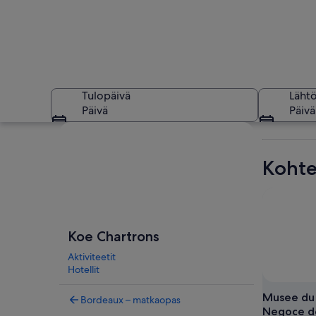
Tulopäivä
Läht
Päivä
Päivä
Tarkastele karttaa
Kohte
Katua reunustavat hi
Koe Chartrons
Aktiviteetit
Hotellit
Musee du 
Bordeaux – matkaopas
Negoce d