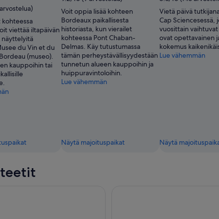
arvostelua)
Voit oppia lisää kohteen
Vietä päivä tutkijan
Bordeaux paikallisesta
Cap Sciencesessä, 
t kohteessa
historiasta, kun vierailet
vuosittain vaihtuvat
it viettää iltapäivän
kohteessa Pont Chaban-
ovat opettavainen j
 näyttelyitä
Delmas. Käy tutustumassa
kokemus kaikenikäisil
usee du Vin et du
tämän perheystävällisyydestään
Lue vähemmän
Bordeau (museo).
tunnetun alueen kauppoihin ja
en kauppoihin tai
huippuravintoloihin.
allisille
Lue vähemmän
e.
män
tuspaikat
Näytä majoituspaikat
Näytä majoituspaik
teetit
ordeaux: Garonne-joen risteily viinilasillisella ja Canelé-juom
Bordeaux: Opastettu jokiristei