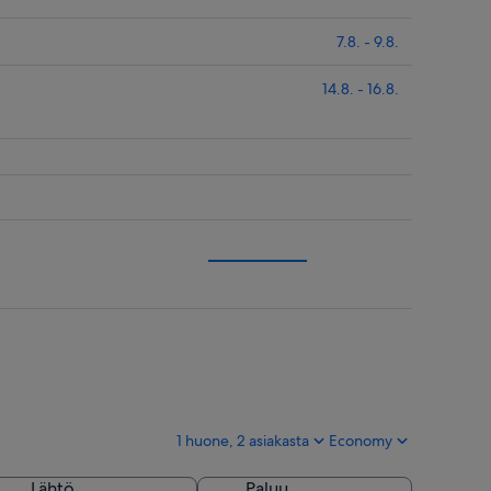
7.8. - 9.8.
14.8. - 16.8.
1 huone, 2 asiakasta
Economy
Lähtö
Paluu