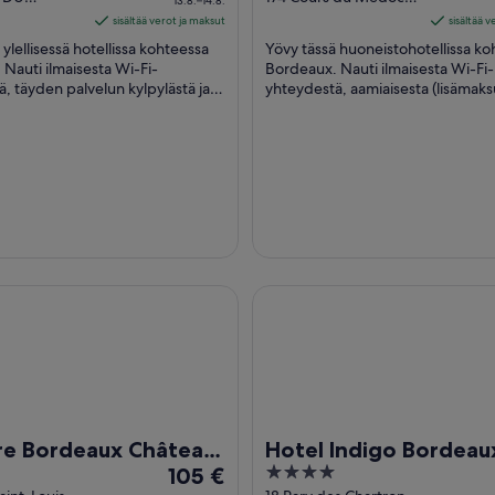
13.8.–14.8.
ordeaux
Bordeaux
213 €
of
sisältää verot ja maksut
sisältää 
per
5
 ylellisessä hotellissa kohteessa
Yövy tässä huoneistohotellissa ko
yö
Nauti ilmaisesta Wi-Fi-
Bordeaux. Nauti ilmaisesta Wi-Fi-
, täyden palvelun kylpylästä ja
ajalle
yhteydestä, aamiaisesta (lisämaksu
a (lisämaksusta). Lähellä
ympäri vuorokauden auki olevast
13.8.
...
vastaanotosta. ...
viiva
14.8.
ordeaux Château Chartrons
Hotel Indigo Bordeaux Centre
re Bordeaux Château
Hotel Indigo Bordeau
Hinta
4
ons
105 €
Centre Chartrons by 