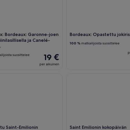
x: Bordeaux: Garonne-joen
Bordeaux: Opastettu jokiris
iinilasillisella ja Canelé-
100 %
matkailijoista suosittelee
.
p
19 €
lijoista suosittelee
per aikuinen
aint-Emilionin viininmaistelu ja kylävierailu Bordeaux'sta käsi
Saint Emilionin kokopäivän vii
u Saint-Emilionin
Saint Emilionin kokopäivän