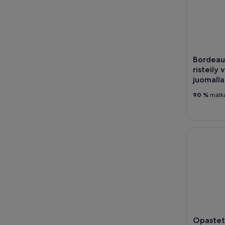
Bordeau
risteily v
juomalla
90 %
matkai
Opastettu S
Opastett