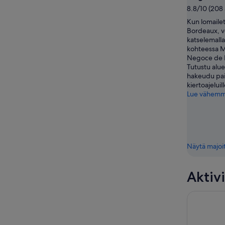
8.8/10 (208 
Kun lomaile
Bordeaux, vo
katselemalla
kohteessa M
Negoce de 
Tutustu alue
hakeudu paik
kiertoajeluill
Lue vähem
Näytä majoi
Aktivi
Bordeaux: B