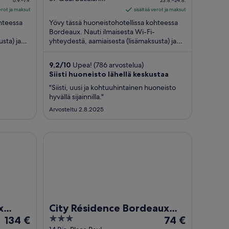
6.9.–7.9.
23.8.–24.8.
Bordeaux
59 €
of
85 €
verot ja maksut
sisältää verot ja maksut
per
5
per
hteessa
Yövy tässä huoneistohotellissa kohteessa
yö
yö
Bordeaux. Nauti ilmaisesta Wi-Fi-
sta) ja
ajalle
yhteydestä, aamiaisesta (lisämaksusta) ja
ajalle
a
pysäköinnistä (lisämaksusta). Asiakkaamme
6.9.
23.8.
...
viiva
viiva
9,2
/
10
Upea! (786 arvostelua)
7.9.
24.8.
Siisti huoneisto lähellä keskustaa
"Siisti, uusi ja kohtuuhintainen huoneisto
hyvällä sijainnilla."
Arvosteltu 2.8.2025
 Chartrons by IHG
City Résidence Bordeaux Centre
x
City Résidence Bordeaux
Hinta
3
Hinta
IHG
134 €
Centre
74 €