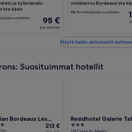
stelu ja kylävierailu
viinikierros Bordeaux'sta kä
'sta käsin
96 %
matkailijoista suosittelee
95 €
lijoista suosittelee
p
per aikuinen
Näytä kaikki aktiviteetit kohte
rons: Suosituimmat hotellit
Bordeaux Les Carmes
Residhotel Galerie Tatry
an Bordeaux Les
Residhotel Galerie Ta
Hinta
3
s
213 €
on
out
 DU
174 Cours du Medoc