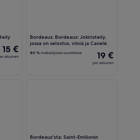
teily
Bordeaux: Bordeaux: Jokiristeily,
jossa on selostus, viiniä ja Canelé.
15 €
19 €
80 %
matkailijoista suosittelee
er aikuinen
per aikuinen
n
nikierros Bordeaux'sta käsin
Bordeaux'sta: Saint-Emilionin opastettu viininmais
Bordeaux'sta: Saint-Emilionin