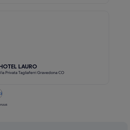
of
5
OTEL LAURO
HOTEL LAURO
Via Privata Tagliaferri Gravedona CO
i
avuus