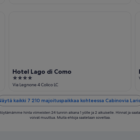
of
5
Hotel Lago di Como
H
Hotel Lago di Como
4
out
Via Legnone 4 Colico LC
of
5
Näytä kaikki 7 210 majoituspaikkaa kohteessa Cabinovia Laric
 löytämämme hinta viimeisten 24 tunnin aikana 1 yölle ja 2 aikuiselle. Hinnat ja saat
voivat muuttua. Muita ehtoja saatetaan soveltaa.