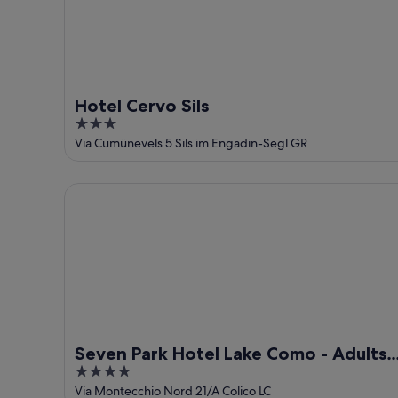
Hotel Cervo Sils
3
out
Via Cumünevels 5 Sils im Engadin-Segl GR
of
5
Seven Park Hotel Lake Como - Adults Only
Seven Park Hotel Lake Como - Adults
4
Only
out
Via Montecchio Nord 21/A Colico LC