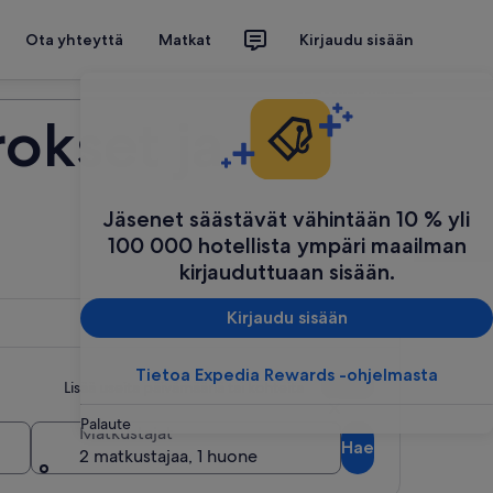
Ota yhteyttä
Matkat
Kirjaudu sisään
Suunnittele matkasi
rokset ja
Jäsenet säästävät vähintään 10 % yli
100 000 hotellista ympäri maailman
kirjauduttuaan sisään.
Kirjaudu sisään
Tietoa Expedia Rewards -ohjelmasta
Lisää useita päivämääriä tai kohteita
Palaute
Matkustajat
Hae
2 matkustajaa, 1 huone