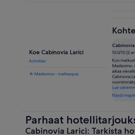
Tarkastele karttaa
Kohte
Cabinovia 
Koe Cabinovia Larici
10.0/10 (2 a
Kun matkus
Activities
Madesimo, s
aikaa vierai
Madesimo – matkaopas
Cabinovia La
vuoristonäk
Lue vähem
Näytä majoi
Parhaat hotellitarjouk
Cabinovia Larici: Tarkista ho