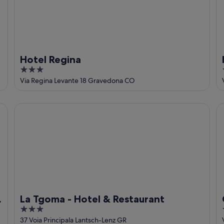
Hotel Regina
3
out
Via Regina Levante 18 Gravedona CO
of
5
La Tgoma - Hotel & Restaurant
Ca
La Tgoma - Hotel & Restaurant
3
out
37 Voia Principala Lantsch-Lenz GR