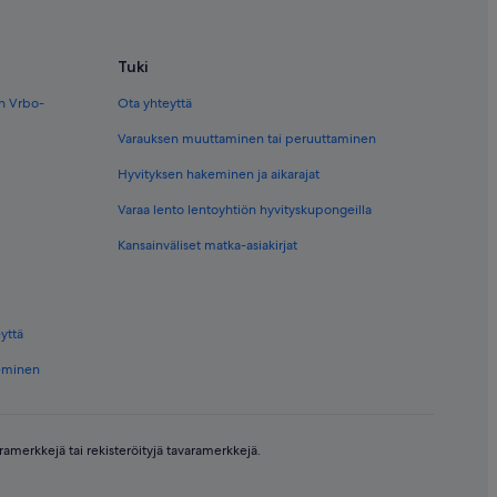
Tuki
en Vrbo-
Ota yhteyttä
Varauksen muuttaminen tai peruuttaminen
Hyvityksen hakeminen ja aikarajat
Varaa lento lentoyhtiön hyvityskupongeilla
Kansainväliset matka-asiakirjat
yttä
keminen
amerkkejä tai rekisteröityjä tavaramerkkejä.