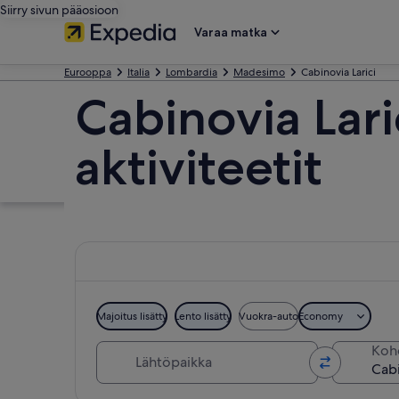
Siirry sivun pääosioon
Varaa matka
Eurooppa
Italia
Lombardia
Madesimo
Cabinovia Larici
Cabinovia Lari
aktiviteetit
Majoitus lisätty
Lento lisätty
Vuokra-auto
Economy
Lähtöpaikka
Koh