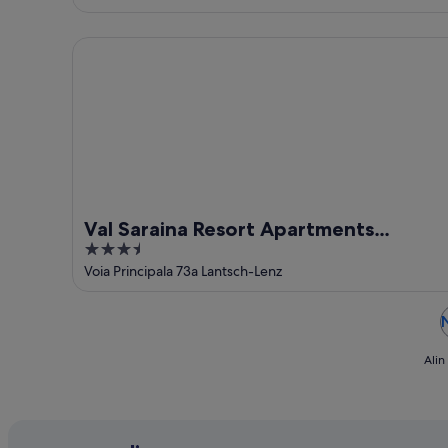
of
5
Val Saraina Resort Apartments Lenzerheide
Val Saraina Resort Apartments
3.5
Lenzerheide
out
Voia Principala 73a Lantsch-Lenz
of
5
Alin