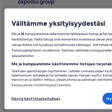
Yritys
Tutustu
Välitämme yksityisyydestäsi
Tietoa yrityksestä
Suomen ma
Työpaikat
Hotellit Su
Me ja
16
kumppanimme tallennamme laitteeseesi tietoja ja/tai haem
henkilötietoja. Näitä tietoja ovat esimerkiksi evästeissä olevat yksi
Listaa majoituspaikkasi
Loma-asunn
olevaa linkkiä voit hyväksyä tai hallinnoida valintojasi. Voit te
Kumppanuudet
Lomapaketi
Tietosuojakäytäntö-sivullamme. Valintasi välitetään kumppaneill
Lehdistöhuone
Kotimaan le
selaustietoihin.
Me ja kumppanimme käsittelemme tietojasi tarjot
Advertising
Autonvuokr
Tarkkojen sijaintitietojen käyttäminen. Laitteen ominaisuuksien käy
Affiliate Marketing
Kaikki majoi
tallentaminen laitteelle ja/tai laitteella olevien tietojen käyttö. Koh
mainonnan ja sisällön mittaus, yleisötutkimus ja palvelujen kehittäm
Kumppanien (toimittajien) luettelo
Näytä käyttötarkoitukset
Hy
© 2026 Expedia, Inc., Expedia Groupin yr