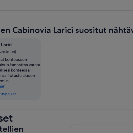
en Cabinovia Larici suositut näht
Larici
rvostelua)
tat kohteeseen
inun kannattaa varata
llaksesi kohteessa
rici. Tutustu alueen
ymiin.
män
tuspaikat
set
tellien