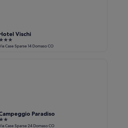
Hotel Vischi
3
out
Via Case Sparse 14 Domaso CO
of
5
mpeggio Paradiso
Campeggio Paradiso
2
out
Via Case Sparse 24 Domaso CO