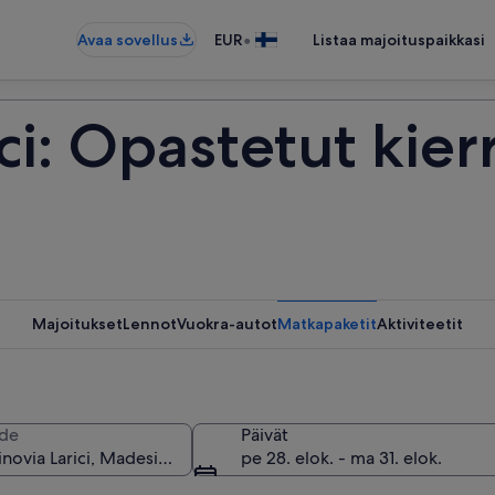
•
Avaa sovellus
EUR
Listaa majoituspaikkasi
ci: Opastetut kier
Majoitukset
Lennot
Vuokra-autot
Matkapaketit
Aktiviteetit
de
Päivät
pe 28. elok. - ma 31. elok.