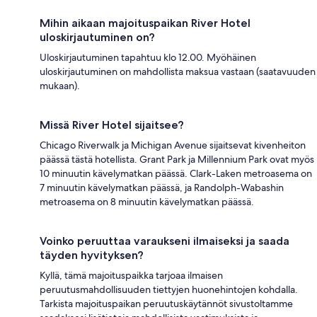
Mihin aikaan majoituspaikan River Hotel
uloskirjautuminen on?
Uloskirjautuminen tapahtuu klo 12.00. Myöhäinen
uloskirjautuminen on mahdollista maksua vastaan (saatavuuden
mukaan).
Missä River Hotel sijaitsee?
Chicago Riverwalk ja Michigan Avenue sijaitsevat kivenheiton
päässä tästä hotellista. Grant Park ja Millennium Park ovat myös
10 minuutin kävelymatkan päässä. Clark-Laken metroasema on
7 minuutin kävelymatkan päässä, ja Randolph-Wabashin
metroasema on 8 minuutin kävelymatkan päässä.
Voinko peruuttaa varaukseni ilmaiseksi ja saada
täyden hyvityksen?
Kyllä, tämä majoituspaikka tarjoaa ilmaisen
peruutusmahdollisuuden tiettyjen huonehintojen kohdalla.
Tarkista majoituspaikan peruutuskäytännöt sivustoltamme