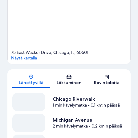
Tarkista kohteiden Soldier Field Stadium ja McCormick Place
tapahtumakalenterit. Asiakkaat arvostavat erittäin paljon tämän
hotellin keskeistä sijaintia.
Vieraile matkaoppaassamme
kohteeseen Chicago
75 East Wacker Drive, Chicago, IL, 60601
Näytä kartalla
Kartta
Lähettyvillä
Liikkuminen
Ravintoloita
Chicago Riverwalk
1 min kävelymatka
- 0.1 km:n päässä
Michigan Avenue
2 min kävelymatka
- 0.2 km:n päässä