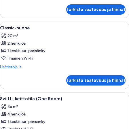
huoneesta
Superior-
Tarkista saatavuus ja hinnat
huone,
keittotila
Avaa
Kokoushuone, jossa on pyöreä pöytä, ne
13
Classic-huone
kaikki
20 m²
huonetyypin
2 henkilöä
Classic-
huone
1 keskisuuri parisänky
kuvat
Ilmainen Wi-Fi
Lisätietoja
Lisätietoja
huoneesta
Classic-
Tarkista saatavuus ja hinnat
huone
Avaa
Hotellihuone, jossa on sänky, yöpöytä, j
5
Sviitti, keittotila (One Room)
kaikki
36 m²
huonetyypin
4 henkilöä
Sviitti,
keittotila
1 keskisuuri parisänky
(One