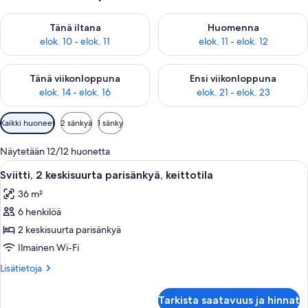
Tarkista tämän illan saatavuus elok. 10 - elok. 11
Tarkista huomisen saatavuus elo
Tänä iltana
Huomenna
elok. 10 - elok. 11
elok. 11 - elok. 12
Tarkista tämän viikonlopun saatavuus elok. 14 - elok. 16
Tarkista ensi viikonlopun saata
Tänä viikonloppuna
Ensi viikonloppuna
elok. 14 - elok. 16
elok. 21 - elok. 23
Huoneille
Kaikki huoneet
2 sänkyä
1 sänky
saatavilla
olevia
Näytetään 12/12 huonetta
suodattimia
Avaa
Hotellihuone, jossa on sänky, yöpöytä, j
4
Sviitti, 2 keskisuurta parisänkyä, keittotila
kaikki
36 m²
huonetyypin
6 henkilöä
Sviitti,
2
2 keskisuurta parisänkyä
keskisuurta
Ilmainen Wi-Fi
parisänkyä,
Lisätietoja
Lisätietoja
keittotila
huoneesta
kuvat
Sviitti,
Tarkista saatavuus ja hinnat
2