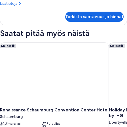
kuvat
Lisätietoja
Lisätietoja
huoneesta
Standard-
Tarkista saatavuus ja hinnat
huone,
jokinäköala
Saatat pitää myös näistä
Renaissance Schaumburg Convention Center Hotel
Holiday 
Mainos
Mainos
Renaissance Schaumburg Convention Center Hotel
Holiday 
by IHG
Schaumburg
Libertyvill
Uima-allas
Poreallas