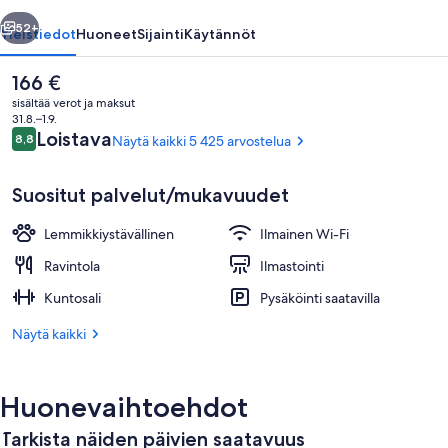
llinen
Seuraava
52+
Yleistiedot
Huoneet
Sijainti
Käytännöt
Nykyinen
166 €
hinta
sisältää verot ja maksut
on
31.8.–1.9.
166 €
Arvostelut
Loistava
8,8
Näytä kaikki 5 425 arvostelua
8,8 kautta 10.
Suositut palvelut/mukavuudet
Lemmikkiystävällinen
Ilmainen Wi-Fi
Aula
Ravintola
Ilmastointi
Kuntosali
Pysäköinti saatavilla
Näytä kaikki
Huonevaihtoehdot
Tarkista näiden päivien saatavuus