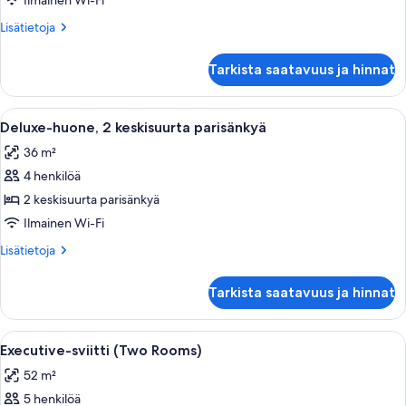
Ilmainen Wi-Fi
Room)
Lisätietoja
Lisätietoja
kuvat
huoneesta
Sviitti,
Tarkista saatavuus ja hinnat
keittotila
(One
Room)
Avaa
Hotellihuone, jossa on sänky, työpöytä
7
Deluxe-huone, 2 keskisuurta parisänkyä
kaikki
36 m²
huonetyypin
4 henkilöä
Deluxe-
huone,
2 keskisuurta parisänkyä
2
Ilmainen Wi-Fi
keskisuurta
Lisätietoja
Lisätietoja
parisänkyä
huoneesta
kuvat
Deluxe-
Tarkista saatavuus ja hinnat
huone,
2
keskisuurta
Avaa
Hotellihuone, jossa on suuri sänky, lipa
5
parisänkyä
Executive-sviitti (Two Rooms)
kaikki
52 m²
huonetyypin
5 henkilöä
Executive-