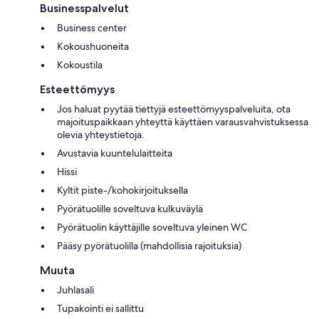
Businesspalvelut
Business center
Kokoushuoneita
Kokoustila
Esteettömyys
Jos haluat pyytää tiettyjä esteettömyyspalveluita, ota
majoituspaikkaan yhteyttä käyttäen varausvahvistuksessa
olevia yhteystietoja.
Avustavia kuuntelulaitteita
Hissi
Kyltit piste-/kohokirjoituksella
Pyörätuolille soveltuva kulkuväylä
Pyörätuolin käyttäjille soveltuva yleinen WC
Pääsy pyörätuolilla (mahdollisia rajoituksia)
Muuta
Juhlasali
Tupakointi ei sallittu