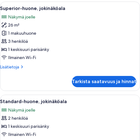
yhden
Avaa
Hotellihuone, jossa on suuri sänky, työ
14
hengen
Superior-huone, jokinäköala
kaikki
sänkyä
Näkymä joelle
huonetyypin
26 m²
Superior-
huone,
1 makuuhuone
jokinäköala
3 henkilöä
kuvat
1 keskisuuri parisänky
Ilmainen Wi-Fi
Lisätietoja
Lisätietoja
huoneesta
Superior-
Tarkista saatavuus ja hinnat
huone,
jokinäköala
Avaa
Hotellihuone, jossa on suuri sänky, työ
10
Standard-huone, jokinäköala
kaikki
Näkymä joelle
huonetyypin
2 henkilöä
Standard-
huone,
1 keskisuuri parisänky
jokinäköala
Ilmainen Wi-Fi