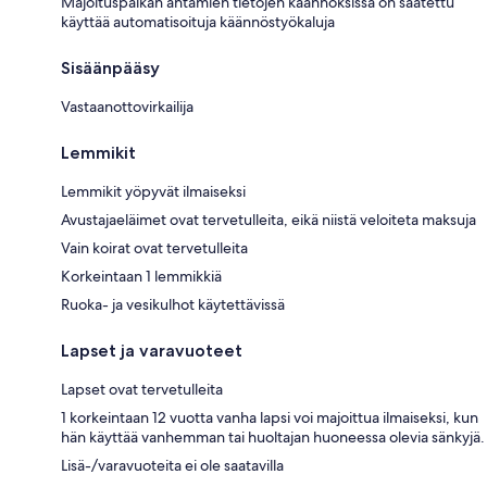
Majoituspaikan antamien tietojen käännöksissä on saatettu
käyttää automatisoituja käännöstyökaluja
Sisäänpääsy
Vastaanottovirkailija
Lemmikit
Lemmikit yöpyvät ilmaiseksi
Avustajaeläimet ovat tervetulleita, eikä niistä veloiteta maksuja
Vain koirat ovat tervetulleita
Korkeintaan 1 lemmikkiä
Ruoka- ja vesikulhot käytettävissä
Lapset ja varavuoteet
Lapset ovat tervetulleita
1 korkeintaan 12 vuotta vanha lapsi voi majoittua ilmaiseksi, kun
hän käyttää vanhemman tai huoltajan huoneessa olevia sänkyjä.
Lisä-/varavuoteita ei ole saatavilla