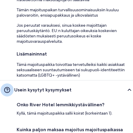
Tämän majoituspaikan turvallisuusominaisuuksiin kuuluu
palovaroitin, ensiapupakkaus ja ulkovalaistus
Jos peruutat varauksesi, sinua koskee majoittajan
peruutuskäytäntö. EU:n kuluttajan oikeuksia koskevien
säädösten mukaisesti peruutusoikeus ei koske
majoitusvarauspalveluita.
Lisämaininnat
Tämä majoituspaikka toivottaa tervetulleiksi kaikki asiakkaat
seksuaaliseen suuntautumiseen tai sukupuoli-identiteettiin
katsomatta (LGBTQ+ -ystävällinen)
Usein kysytyt kysymykset
Onko River Hotel lemmikkiystävällinen?
Kyllä, tämä majoituspaikka sallii koirat (korkeintaan 1).
Kuinka paljon maksaa majoitus majoituspaikassa