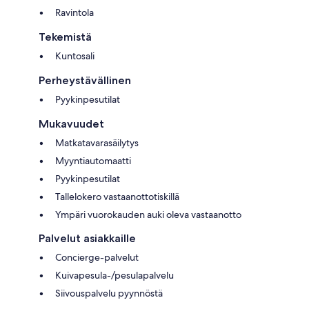
Ravintola
Tekemistä
Kuntosali
Perheystävällinen
Pyykinpesutilat
Mukavuudet
Matkatavarasäilytys
Myyntiautomaatti
Pyykinpesutilat
Tallelokero vastaanottotiskillä
Ympäri vuorokauden auki oleva vastaanotto
Palvelut asiakkaille
Concierge-palvelut
Kuivapesula-/pesulapalvelu
Siivouspalvelu pyynnöstä