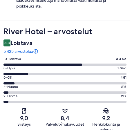
saadaksesi lisätietoja mahdollisista vaatimuksista ja
poikkeuksista.
Arvostelut
River Hotel – arvostelut
Loistava
8,8
5 425 arvostelua
Arvosana
10–Loistava
3 446
10
Arvosana
8–Hyvä
1 066
-
8
Loistava.
Arvosana
6–OK
481
-
3446
6
Hyvä.
Arvosana
4–Huono
215
kautta
-
1066
4
5425
OK.
Arvosana
2–Hirveä
217
kautta
-
arvostelua
481
2
5425
Huono.
kautta
-
arvostelua
215
5425
Hirveä.
kautta
9,0
8,4
9,2
arvostelua
217
5425
Siisteys
Palvelut/mukavuudet
Henkilökunta ja
kautta
arvostelua
palvelu