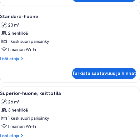
keskisuurta
parisänkyä,
Avaa
Huoneessa on takka, nahkaverhoiltuja n
12
keittotila
Standard-huone
kaikki
23 m²
huonetyypin
2 henkilöä
Standard-
huone
1 keskisuuri parisänky
kuvat
Ilmainen Wi-Fi
Lisätietoja
Lisätietoja
huoneesta
Standard-
Tarkista saatavuus ja hinnat
huone
Avaa
Hotellihuone, jossa on sänky, työpöytä,
10
Superior-huone, keittotila
kaikki
26 m²
huonetyypin
3 henkilöä
Superior-
huone,
1 keskisuuri parisänky
keittotila
Ilmainen Wi-Fi
kuvat
Lisätietoja
Lisätietoja