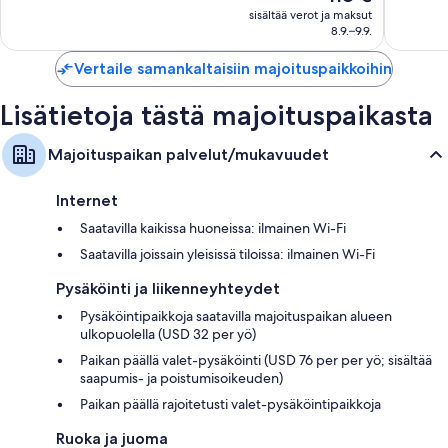
on
arvostelua
sisältää verot ja maksut
118 €
8.9.–9.9.
Vertaile samankaltaisiin majoituspaikkoihin
Lisätietoja tästä majoituspaikasta
Majoituspaikan palvelut/mukavuudet
Internet
Saatavilla kaikissa huoneissa: ilmainen Wi-Fi
Saatavilla joissain yleisissä tiloissa: ilmainen Wi-Fi
Pysäköinti ja liikenneyhteydet
Pysäköintipaikkoja saatavilla majoituspaikan alueen
ulkopuolella (USD 32 per yö)
Paikan päällä valet-pysäköinti (USD 76 per per yö; sisältää
saapumis- ja poistumisoikeuden)
Paikan päällä rajoitetusti valet-pysäköintipaikkoja
Ruoka ja juoma