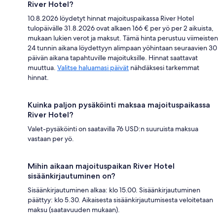
River Hotel?
10.8.2026 löydetyt hinnat majoituspaikassa River Hotel
tulopäivälle 31.8.2026 ovat alkaen 166 € per yö per 2 aikuista,
mukaan lukien verot ja maksut. Tämä hinta perustuu viimeisten
24 tunnin aikana löydettyyn alimpaan yöhintaan seuraavien 30
päivän aikana tapahtuville majoituksille. Hinnat saattavat
muuttua.
Valitse haluamasi päivät
nähdäksesi tarkemmat
hinnat.
Kuinka paljon pysäköinti maksaa majoituspaikassa
River Hotel?
Valet-pysäköinti on saatavilla 76 USD:n suuruista maksua
vastaan per yö.
Mihin aikaan majoituspaikan River Hotel
sisäänkirjautuminen on?
Sisäänkirjautuminen alkaa: klo 15.00. Sisäänkirjautuminen
päättyy: klo 5.30. Aikaisesta sisäänkirjautumisesta veloitetaan
maksu (saatavuuden mukaan).