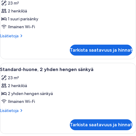
23 m²
huonetyypin
2 henkilöä
Standard-
huone,
1 suuri parisänky
1
Ilmainen Wi-Fi
suuri
Lisätietoja
Lisätietoja
parisänky
huoneesta
kuvat
Standard-
Tarkista saatavuus ja hinnat
huone,
1
suuri
Avaa
Hotellihuone, jossa on kaksi sänkyä, ty
5
parisänky
Standard-huone, 2 yhden hengen sänkyä
kaikki
23 m²
huonetyypin
2 henkilöä
Standard-
huone,
2 yhden hengen sänkyä
2
Ilmainen Wi-Fi
yhden
Lisätietoja
Lisätietoja
hengen
huoneesta
sänkyä
Standard-
Tarkista saatavuus ja hinnat
huone,
kuvat
2