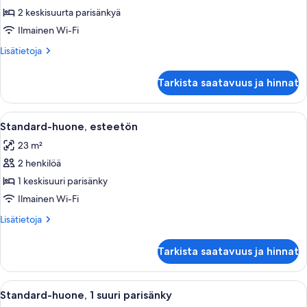
sviitti
2 keskisuurta parisänkyä
(Two
Ilmainen Wi-Fi
Rooms)
Lisätietoja
Lisätietoja
kuvat
huoneesta
Executive-
Tarkista saatavuus ja hinnat
sviitti
(Two
Rooms)
Avaa
Hotellihuone, jossa on sänky, yöpöytä,
5
Standard-huone, esteetön
kaikki
23 m²
huonetyypin
2 henkilöä
Standard-
huone,
1 keskisuuri parisänky
esteetön
Ilmainen Wi-Fi
kuvat
Lisätietoja
Lisätietoja
huoneesta
Standard-
Tarkista saatavuus ja hinnat
huone,
esteetön
Avaa
Hotellihuone, jossa on suuri sänky, työ
8
Standard-huone, 1 suuri parisänky
kaikki