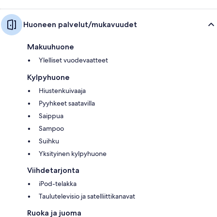
Huoneen palvelut/mukavuudet
Makuuhuone
Ylelliset vuodevaatteet
Kylpyhuone
Hiustenkuivaaja
Pyyhkeet saatavilla
Saippua
Sampoo
Suihku
Yksityinen kylpyhuone
Viihdetarjonta
iPod-telakka
Taulutelevisio ja satelliittikanavat
Ruoka ja juoma