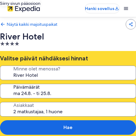
Siirry sivun pääosioon
Hanki sovellus
Näytä kaikki majoituspaikat
River Hotel
4.0
tähden
majoituspaikka
Valitse päivät nähdäksesi hinnat
Minne olet menossa?
Päivämäärät
Asiakkaat
Hae