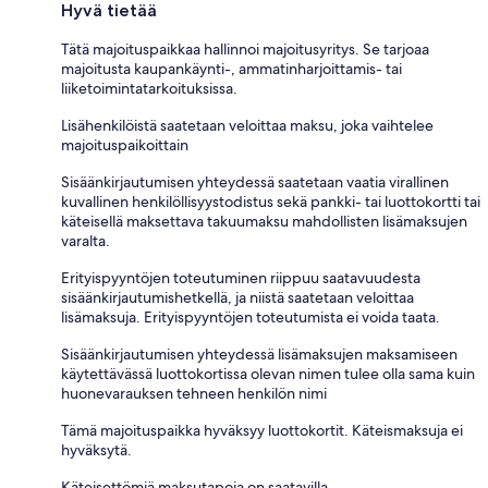
Hyvä tietää
Tätä majoituspaikkaa hallinnoi majoitusyritys. Se tarjoaa
majoitusta kaupankäynti-, ammatinharjoittamis- tai
liiketoimintatarkoituksissa.
Lisähenkilöistä saatetaan veloittaa maksu, joka vaihtelee
majoituspaikoittain
Sisäänkirjautumisen yhteydessä saatetaan vaatia virallinen
kuvallinen henkilöllisyystodistus sekä pankki- tai luottokortti tai
käteisellä maksettava takuumaksu mahdollisten lisämaksujen
varalta.
Erityispyyntöjen toteutuminen riippuu saatavuudesta
sisäänkirjautumishetkellä, ja niistä saatetaan veloittaa
lisämaksuja. Erityispyyntöjen toteutumista ei voida taata.
Sisäänkirjautumisen yhteydessä lisämaksujen maksamiseen
käytettävässä luottokortissa olevan nimen tulee olla sama kuin
huonevarauksen tehneen henkilön nimi
Tämä majoituspaikka hyväksyy luottokortit. Käteismaksuja ei
hyväksytä.
Käteisettömiä maksutapoja on saatavilla