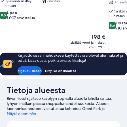
Pysäköinti sisältyy
Ravintola
Uima-all
hintaan
Pysäköint
9.0
Upea
9,0
hintaan
kautta
1 007 arvostelua
10,
8.6
Loist
8,6
Upea,
kautta
710 ar
1 007
10,
Hinta
198 €
arvostelua
Loistava,
on
sisältää verot ja maksut
710
198 €
28.8.–29.8.
arvostelua
Kirjaudu sisään nähdäksesi käytettävissä olevat alennukset ja
edut. Lisää uusia, palkitsevia seikkailuja!
Kirjaudu sisään
Liity, se on ilmaista
Tietoja alueesta
River Hotel sijaitsee kävelyyn sopivalla alueella lähellä rantaa,
lyhyen matkan päässä shoppailumahdollisuuksista. Alueen
luonnonkauneuteen voi tutustua kohteissa Grant Park ja
Millennium Park, ja Field Museum of Natural History ja Lincoln
Näytä enemmän
Park Zoo ovat suosittuja nähtävyyksiä alueella. Haluatko osallistua
johonkin tapahtumaan tai käydä matsissa vierailusi aikana?