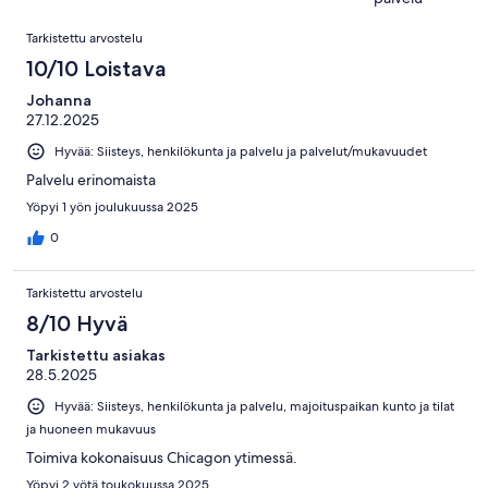
5425
Arvostelut
arvostelua
Tarkistettu arvostelu
10/10 Loistava
Johanna
27.12.2025
Hyvää: Siisteys, henkilökunta ja palvelu ja palvelut/mukavuudet
Palvelu erinomaista
Yöpyi 1 yön joulukuussa 2025
0
Tarkistettu arvostelu
8/10 Hyvä
Tarkistettu asiakas
28.5.2025
Hyvää: Siisteys, henkilökunta ja palvelu, majoituspaikan kunto ja tilat
ja huoneen mukavuus
Toimiva kokonaisuus Chicagon ytimessä.
Yöpyi 2 yötä toukokuussa 2025