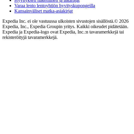
Hyvityksen hakeminen ja aikarajat
Varaa lento lentoyhtiön hyvityskupongeilla
Kansainväliset matka-asiakirjat
Expedia Inc. ei ole vastuussa ulkoisten sivustojen sisällöstä.
© 2026
Expedia, Inc., Expedia Groupin yritys. Kaikki oikeudet pidätetään.
Expedia ja Expedia-logo ovat Expedia, Inc.:n tavaramerkkejä tai
rekisteröityjä tavaramerkkejä.