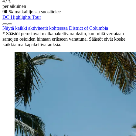
47 €
per aikuinen
90 %
matkailijoista suosittelee
DC Highlights Tour
Näytä kaikki aktiviteetit kohteessa District of Columbia
* Säästöt perustuvat matkapakettivarauksiin, kun niitä verrataan
samojen osioiden hintaan erikseen varattuna. Säästöt eivät koske
kaikkia matkapakettivarauksia.