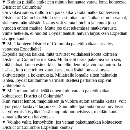
Kuinka pitkälle etukäteen minun kannattaa varata loma kohteessa
District of Columbia?
On vaikea sanoa, milloin on paras aika varata matka kohteeseen
District of Columbia. Mutta yleisesti ottaen mitä aikaisemmin varaat,
sitä enemmän säästät. Joskus voit varata hotellin ja lennot jopa
vuoden ennen matkaa. Mutta jos olet tekemässä matkavarausta
viime hetkellä, ei huolta! Löydät taatusti halvan tarjouksen Expedian
sivujen kautta.
Mitä kohteen District of Columbia pakettimatkaan sisältyy
varatessa Expedialta?
Expedia tarjoaa kaiken, mitä tarvitset voidaksesi koota kohteen
District of Columbia matkasi. Mutta voit lisätä pakettiisi vain sen,
mitä haluat, kuten esimerkiksi hotellin, lennot ja vuokra-auton. Ja
lisäksi, kun olet tehnyt varauksesi, voit lisätä lomaasi myös
aktiviteetteja ja kokemuksia. Millaiselle lomalle sitten haluatkin
lähteä, löydät kauttamme varmasti itsellesi parhaiten sopivat
vaihtoehdot.
Mitä minun tulisi tietää ennen kuin varaan pakettimatkan
kohteeseen District of Columbia?
Kun varaat lennot, majoituksen ja vuokra-auton samalla kertaa, voit
hyödyntää loistavat tarjoukset. Suunnittelitpa rantalomaa huvilassa
tai yöpymistä tyylikkäässä kaupunkihuoneistossa, meidän kautta
varaamalla se on halvempaa.
Voinko valita lentoyhtiön, jos varaan pakettimatkan kohteeseen
District of Columbia Expedian kautta?