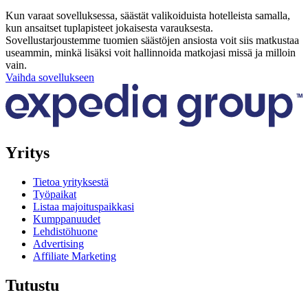
Kun varaat sovelluksessa, säästät valikoiduista hotelleista samalla,
kun ansaitset tuplapisteet jokaisesta varauksesta.
Sovellustarjoustemme tuomien säästöjen ansiosta voit siis matkustaa
useammin, minkä lisäksi voit hallinnoida matkojasi missä ja milloin
vain.
Vaihda sovellukseen
Yritys
Tietoa yrityksestä
Työpaikat
Listaa majoituspaikkasi
Kumppanuudet
Lehdistöhuone
Advertising
Affiliate Marketing
Tutustu