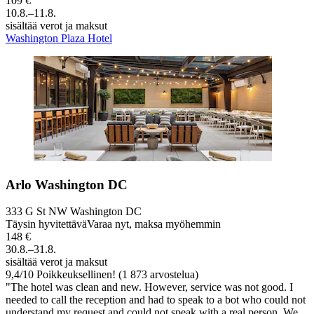
109 €
10.8.–11.8.
sisältää verot ja maksut
Washington Plaza Hotel
Arlo Washington DC
333 G St NW Washington DC
Täysin hyvitettävä
Varaa nyt, maksa myöhemmin
148 €
30.8.–31.8.
sisältää verot ja maksut
9,4
/
10
Poikkeuksellinen! (1 873 arvostelua)
"The hotel was clean and new. However, service was not good. I
needed to call the reception and had to speak to a bot who could not
understand my request and could not speak with a real person. We