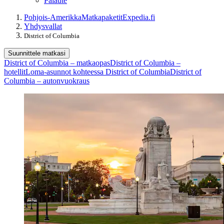
Palaute
Pohjois-Amerikka
Matkapaketit
Expedia.fi
Yhdysvallat
District of Columbia
Suunnittele matkasi
District of Columbia – matkaopas
District of Columbia –
hotellit
Loma-asunnot kohteessa District of Columbia
District of
Columbia – autonvuokraus