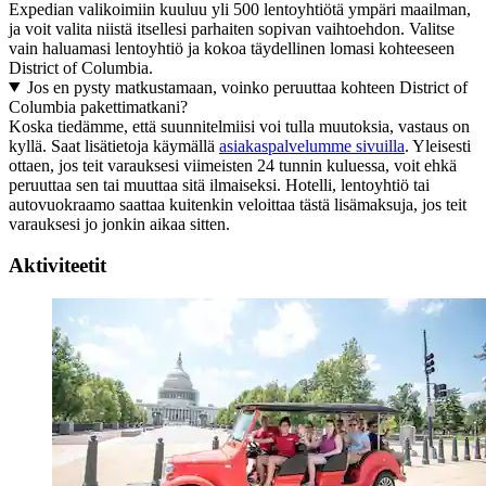
Expedian valikoimiin kuuluu yli 500 lentoyhtiötä ympäri maailman,
ja voit valita niistä itsellesi parhaiten sopivan vaihtoehdon. Valitse
vain haluamasi lentoyhtiö ja kokoa täydellinen lomasi kohteeseen
District of Columbia.
Jos en pysty matkustamaan, voinko peruuttaa kohteen District of
Columbia pakettimatkani?
Koska tiedämme, että suunnitelmiisi voi tulla muutoksia, vastaus on
kyllä. Saat lisätietoja käymällä
asiakaspalvelumme sivuilla
. Yleisesti
ottaen, jos teit varauksesi viimeisten 24 tunnin kuluessa, voit ehkä
peruuttaa sen tai muuttaa sitä ilmaiseksi. Hotelli, lentoyhtiö tai
autovuokraamo saattaa kuitenkin veloittaa tästä lisämaksuja, jos teit
varauksesi jo jonkin aikaa sitten.
Aktiviteetit