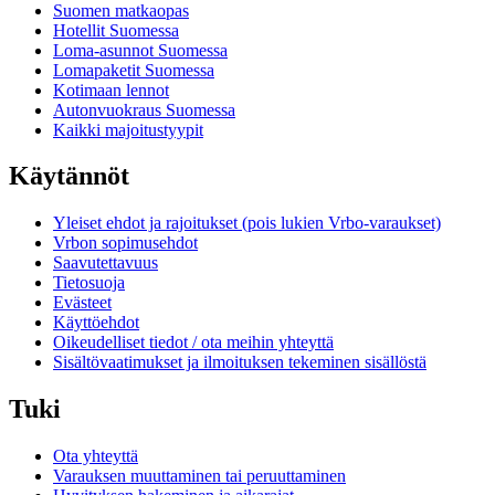
Suomen matkaopas
Hotellit Suomessa
Loma-asunnot Suomessa
Lomapaketit Suomessa
Kotimaan lennot
Autonvuokraus Suomessa
Kaikki majoitustyypit
Käytännöt
Yleiset ehdot ja rajoitukset (pois lukien Vrbo-varaukset)
Vrbon sopimusehdot
Saavutettavuus
Tietosuoja
Evästeet
Käyttöehdot
Oikeudelliset tiedot / ota meihin yhteyttä
Sisältövaatimukset ja ilmoituksen tekeminen sisällöstä
Tuki
Ota yhteyttä
Varauksen muuttaminen tai peruuttaminen