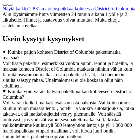
Näytä kaikki 2 831 majoituspaikkaa kohteessa District of Columbia
Alin löytämämme hinta viimeisten 24 tunnin aikana 1 yölle ja 2
aikuiselle. Hinnat ja saatavuus voivat muuttua. Muita ehtoja
saatetaan soveltaa.
Usein kysytyt kysymykset
Kuinka paljon kohteen District of Columbia pakettimatka
maksaa?
Voit lisätä pakettiisi esimerkiksi vuokra-auton, lennot ja hotellin, ja
maksaa kohteen District of Columbia matkasta niinkin vähän kuin .
Ja mitä useamman matkasi osan pakettiisi lisäät, sitä enemmän
sinulta säästyy rahaa. Unelmalomasi ei ole koskaan ollut näin
edullinen.
Kuinka voin varata halvan pakettimatkan kohteeseen District of
Columbia?
Voit varata kaikki matkasi osat samasta paikasta. Valikoimaamme
kuuluu muun muassa lento-, hotelli- ja vuokra-autotarjouksia, jotka
takaavat, että matkabudjettisi venyy pitemmälle. Voit säästää
tuntuvasti, jos yhdistät varauksesi pakettimatkaksi. Ja koska
valikoimiimme kuuluu yli 500 lentoyhtiön lentoja ja yli 1 000 000
majoituspaikkaa ympäri maailman, voit luoda juuri omiin
suunnitelmiisi parhaiten sopivan matkan.